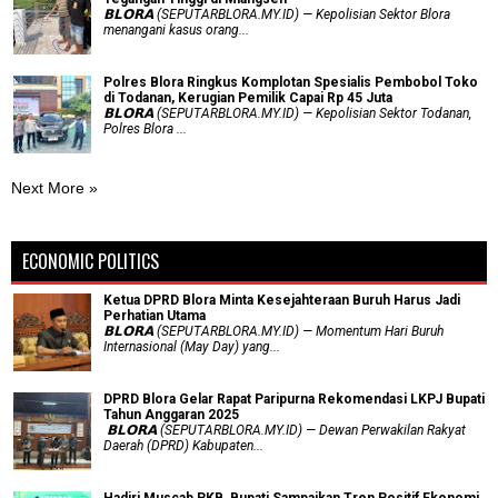
𝗕𝗟𝗢𝗥𝗔 (SEPUTARBLORA.MY.ID) — Kepolisian Sektor Blora
menangani kasus orang...
Polres Blora Ringkus Komplotan Spesialis Pembobol Toko
di Todanan, Kerugian Pemilik Capai Rp 45 Juta
𝗕𝗟𝗢𝗥𝗔 (SEPUTARBLORA.MY.ID) — Kepolisian Sektor Todanan,
Polres Blora ...
Next More »
ECONOMIC POLITICS
Ketua DPRD Blora Minta Kesejahteraan Buruh Harus Jadi
Perhatian Utama
​𝗕𝗟𝗢𝗥𝗔 (SEPUTARBLORA.MY.ID) — Momentum Hari Buruh
Internasional (May Day) yang...
DPRD Blora Gelar Rapat Paripurna Rekomendasi LKPJ Bupati
Tahun Anggaran 2025
‎ 𝗕𝗟𝗢𝗥𝗔 (SEPUTARBLORA.MY.ID) — Dewan Perwakilan Rakyat
Daerah (DPRD) Kabupaten...