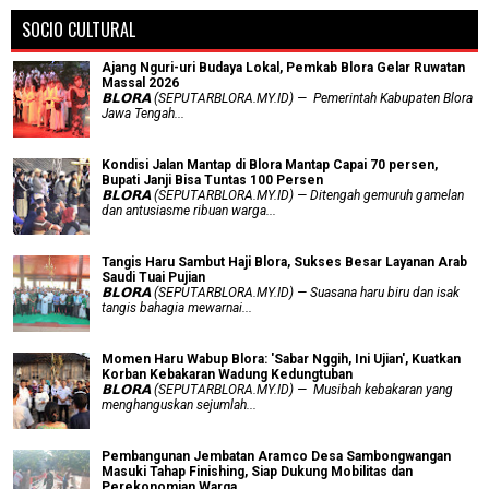
SOCIO CULTURAL
Ajang Nguri-uri Budaya Lokal, Pemkab Blora Gelar Ruwatan
Massal 2026
𝗕𝗟𝗢𝗥𝗔 (SEPUTARBLORA.MY.ID) — Pemerintah Kabupaten Blora
Jawa Tengah...
Kondisi Jalan Mantap di Blora Mantap Capai 70 persen,
Bupati Janji Bisa Tuntas 100 Persen
𝗕𝗟𝗢𝗥𝗔 (SEPUTARBLORA.MY.ID) — Ditengah gemuruh gamelan
dan antusiasme ribuan warga...
Tangis Haru Sambut Haji Blora, Sukses Besar Layanan Arab
Saudi Tuai Pujian
𝗕𝗟𝗢𝗥𝗔 (SEPUTARBLORA.MY.ID) — Suasana haru biru dan isak
tangis bahagia mewarnai...
Momen Haru Wabup Blora: ​'Sabar Nggih, Ini Ujian', Kuatkan
Korban Kebakaran Wadung Kedungtuban
𝗕𝗟𝗢𝗥𝗔 (SEPUTARBLORA.MY.ID) — Musibah kebakaran yang
menghanguskan sejumlah...
Pembangunan Jembatan Aramco Desa Sambongwangan
Masuki Tahap Finishing, Siap Dukung Mobilitas dan
Perekonomian Warga