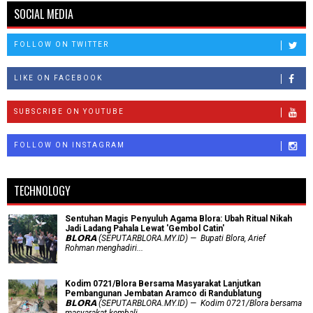
SOCIAL MEDIA
FOLLOW ON TWITTER
LIKE ON FACEBOOK
SUBSCRIBE ON YOUTUBE
FOLLOW ON INSTAGRAM
TECHNOLOGY
Sentuhan Magis Penyuluh Agama Blora: Ubah Ritual Nikah
Jadi Ladang Pahala Lewat 'Gembol Catin'
𝗕𝗟𝗢𝗥𝗔 (SEPUTARBLORA.MY.ID) — Bupati Blora, Arief
Rohman menghadiri...
Kodim 0721/Blora Bersama Masyarakat Lanjutkan
Pembangunan Jembatan Aramco di Randublatung
𝗕𝗟𝗢𝗥𝗔 (SEPUTARBLORA.MY.ID) — Kodim 0721/Blora bersama