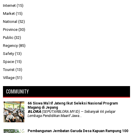
Internet
(15)
Market
(15)
National
(52)
Province
(30)
Public
(32)
Regency
(85)
Safety
(13)
Space
(15)
Tourist
(13)
Village
(51)
COMMUNITY
66 Siswa Ma’rif Jateng Ikut Seleksi Nasional Program
Magang di Jepang
𝗕𝗟𝗢𝗥𝗔 (SEPUTARBLORA.MY.ID) — Sebanyak 66 pelajar
Lembaga Pendidikan Maarif Jawa...
Pembangunan Jembatan Garuda Desa Kapuan Rampung 100