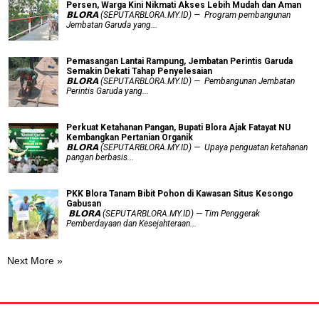
Persen, Warga Kini Nikmati Akses Lebih Mudah dan Aman
𝗕𝗟𝗢𝗥𝗔 (SEPUTARBLORA.MY.ID) — Program pembangunan
Jembatan Garuda yang...
Pemasangan Lantai Rampung, Jembatan Perintis Garuda
Semakin Dekati Tahap Penyelesaian
𝗕𝗟𝗢𝗥𝗔 (SEPUTARBLORA.MY.ID) — Pembangunan Jembatan
Perintis Garuda yang...
​Perkuat Ketahanan Pangan, Bupati Blora Ajak Fatayat NU
Kembangkan Pertanian Organik
𝗕𝗟𝗢𝗥𝗔 (SEPUTARBLORA.MY.ID) — Upaya penguatan ketahanan
pangan berbasis...
PKK Blora Tanam Bibit Pohon di Kawasan Situs Kesongo
Gabusan
‎ 𝗕𝗟𝗢𝗥𝗔 (SEPUTARBLORA.MY.ID) — Tim Penggerak
Pemberdayaan dan Kesejahteraan...
Next More »