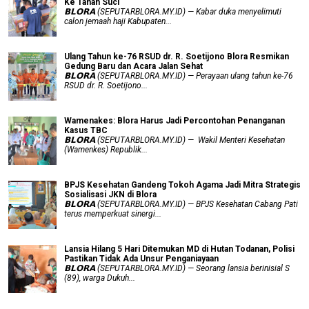
Ke Tanah Suci
𝗕𝗟𝗢𝗥𝗔 (SEPUTARBLORA.MY.ID) — Kabar duka menyelimuti
calon jemaah haji Kabupaten...
Ulang Tahun ke-76 RSUD dr. R. Soetijono Blora Resmikan
Gedung Baru dan Acara Jalan Sehat
𝗕𝗟𝗢𝗥𝗔 (SEPUTARBLORA.MY.ID) — Perayaan ulang tahun ke-76
RSUD dr. R. Soetijono...
Wamenakes: Blora Harus Jadi Percontohan Penanganan
Kasus TBC
𝗕𝗟𝗢𝗥𝗔 (SEPUTARBLORA.MY.ID) — Wakil Menteri Kesehatan
(Wamenkes) Republik...
BPJS Kesehatan Gandeng Tokoh Agama Jadi Mitra Strategis
Sosialisasi JKN di Blora
𝗕𝗟𝗢𝗥𝗔 (SEPUTARBLORA.MY.ID) — BPJS Kesehatan Cabang Pati
terus memperkuat sinergi...
Lansia Hilang 5 Hari Ditemukan MD di Hutan Todanan, Polisi
Pastikan Tidak Ada Unsur Penganiayaan
𝗕𝗟𝗢𝗥𝗔 (SEPUTARBLORA.MY.ID) — Seorang lansia berinisial S
(89), warga Dukuh...