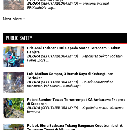
𝗕𝗟𝗢𝗥𝗔 (SEPUTARBLORA.MY.ID) — Personel Koramil
09/Randublatung...
Next More »
PUBLIC SAFETY
Pria Asal Todanan Curi Sepeda Motor Terancam 5 Tahun
Penjara
𝗕𝗟𝗢𝗥𝗔 (SEPUTARBLORA.MY.ID) — Kepolisian Sektor Todanan
Polres Blora ...
Lalai Matikan Kompor, 3 Rumah Kayu di Kedungtuban
Terbakar
𝗕𝗟𝗢𝗥𝗔 (SEPUTARBLORA.MY.ID) — Polsek Kedungtuban
menangani kebakaran 3 rumah kayu...
Petani Sumber Tewas Terserempet KA Ambarawa Ekspres
di Kradenan
𝗕𝗟𝗢𝗥𝗔 (SEPUTARBLORA.MY.ID) — Kepolisian sektor Kradenan
bersama...
Polsek Blora Evakuasi Tukang Bangunan Kesetrum Listrik
Tegangan Tinggi di Mlangsen