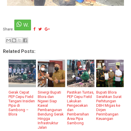
Share:
Related Posts:
Gerak Cepat
Sinergi Bupati
Pastikan Tuntas,
Bupati Blora
PEP Cepu Field
Blora dan
PEP Cepu Field
Serahkan Surat
Tangani Insiden
Ngawi Siap
Lakukan
Perhitungan
Pipa di
Kawal
Pengecekan
DBH Migas ke
Sambong –
Pembangunan
dan
Dirjen
Blora
Bendung Gerak
Pembersihan
Perimbangan
Hingga
Area Pipa
Keuangan
Infrastruktur
Sambong
Jalan