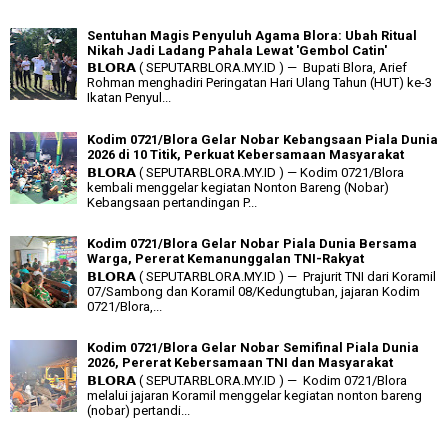
Sentuhan Magis Penyuluh Agama Blora: Ubah Ritual
Nikah Jadi Ladang Pahala Lewat 'Gembol Catin'
𝗕𝗟𝗢𝗥𝗔 ( SEPUTARBLORA.MY.ID ) — Bupati Blora, Arief
Rohman menghadiri Peringatan Hari Ulang Tahun (HUT) ke-3
Ikatan Penyul...
Kodim 0721/Blora Gelar Nobar Kebangsaan Piala Dunia
2026 di 10 Titik, Perkuat Kebersamaan Masyarakat
𝗕𝗟𝗢𝗥𝗔 ( SEPUTARBLORA.MY.ID ) — Kodim 0721/Blora
kembali menggelar kegiatan Nonton Bareng (Nobar)
Kebangsaan pertandingan P...
Kodim 0721/Blora Gelar Nobar Piala Dunia Bersama
Warga, Pererat Kemanunggalan TNI-Rakyat
𝗕𝗟𝗢𝗥𝗔 ( SEPUTARBLORA.MY.ID ) — Prajurit TNI dari Koramil
07/Sambong dan Koramil 08/Kedungtuban, jajaran Kodim
0721/Blora,...
Kodim 0721/Blora Gelar Nobar Semifinal Piala Dunia
2026, Pererat Kebersamaan TNI dan Masyarakat
𝗕𝗟𝗢𝗥𝗔 ( SEPUTARBLORA.MY.ID ) — Kodim 0721/Blora
melalui jajaran Koramil menggelar kegiatan nonton bareng
(nobar) pertandi...