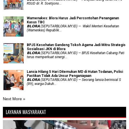
RSUD dr. R. Soetijono...
Wamenakes: Blora Harus Jadi Percontohan Penanganan
Kasus TBC
𝗕𝗟𝗢𝗥𝗔 (SEPUTARBLORA.MY.ID) — Wakil Menteri Kesehatan
(Wamenkes) Republik...
BPJS Kesehatan Gandeng Tokoh Agama Jadi Mitra Strategis
Sosialisasi JKN di Blora
𝗕𝗟𝗢𝗥𝗔 (SEPUTARBLORA.MY.ID) — BPJS Kesehatan Cabang Pati
terus memperkuat sinergi...
Lansia Hilang 5 Hari Ditemukan MD di Hutan Todanan, Polisi
Pastikan Tidak Ada Unsur Penganiayaan
𝗕𝗟𝗢𝗥𝗔 (SEPUTARBLORA.MY.ID) — Seorang lansia berinisial S
(89), warga Dukuh...
Next More »
LAYANAN MASYARAKAT