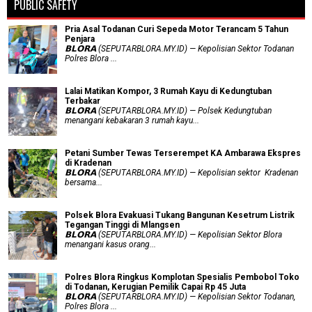
PUBLIC SAFETY
Pria Asal Todanan Curi Sepeda Motor Terancam 5 Tahun
Penjara
𝗕𝗟𝗢𝗥𝗔 (SEPUTARBLORA.MY.ID) — Kepolisian Sektor Todanan
Polres Blora ...
Lalai Matikan Kompor, 3 Rumah Kayu di Kedungtuban
Terbakar
𝗕𝗟𝗢𝗥𝗔 (SEPUTARBLORA.MY.ID) — Polsek Kedungtuban
menangani kebakaran 3 rumah kayu...
Petani Sumber Tewas Terserempet KA Ambarawa Ekspres
di Kradenan
𝗕𝗟𝗢𝗥𝗔 (SEPUTARBLORA.MY.ID) — Kepolisian sektor Kradenan
bersama...
Polsek Blora Evakuasi Tukang Bangunan Kesetrum Listrik
Tegangan Tinggi di Mlangsen
𝗕𝗟𝗢𝗥𝗔 (SEPUTARBLORA.MY.ID) — Kepolisian Sektor Blora
menangani kasus orang...
Polres Blora Ringkus Komplotan Spesialis Pembobol Toko
di Todanan, Kerugian Pemilik Capai Rp 45 Juta
𝗕𝗟𝗢𝗥𝗔 (SEPUTARBLORA.MY.ID) — Kepolisian Sektor Todanan,
Polres Blora ...