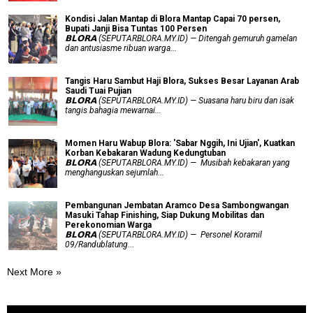
Kondisi Jalan Mantap di Blora Mantap Capai 70 persen,
Bupati Janji Bisa Tuntas 100 Persen
𝗕𝗟𝗢𝗥𝗔 (SEPUTARBLORA.MY.ID) — Ditengah gemuruh gamelan
dan antusiasme ribuan warga...
Tangis Haru Sambut Haji Blora, Sukses Besar Layanan Arab
Saudi Tuai Pujian
𝗕𝗟𝗢𝗥𝗔 (SEPUTARBLORA.MY.ID) — Suasana haru biru dan isak
tangis bahagia mewarnai...
Momen Haru Wabup Blora: ​'Sabar Nggih, Ini Ujian', Kuatkan
Korban Kebakaran Wadung Kedungtuban
𝗕𝗟𝗢𝗥𝗔 (SEPUTARBLORA.MY.ID) — Musibah kebakaran yang
menghanguskan sejumlah...
Pembangunan Jembatan Aramco Desa Sambongwangan
Masuki Tahap Finishing, Siap Dukung Mobilitas dan
Perekonomian Warga
𝗕𝗟𝗢𝗥𝗔 (SEPUTARBLORA.MY.ID) — Personel Koramil
09/Randublatung...
Next More »