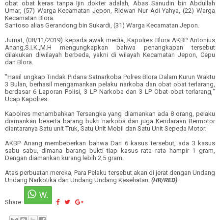
obat obat keras tanpa Ijin dokter adalah, Abas Sanudin bin Abdullah
Umar, (57) Warga Kecamatan Jepon, Ridwan Nur Adi Yahya, (22) Warga
Kecamatan Blora.
Santoso alias Gerandong bin Sukardi, (31) Warga Kecamatan Jepon.
Jumat, (08/11/2019) kepada awak media, Kapolres Blora AKBP Antonius
Anang,S.I.K.,M.H mengungkapkan bahwa penangkapan tersebut
dilakukan diwilayah berbeda, yakni di wilayah Kecamatan Jepon, Cepu
dan Blora.
"Hasil ungkap Tindak Pidana Satnarkoba Polres Blora Dalam Kurun Waktu
3 Bulan, berhasil mengamankan pelaku narkoba dan obat obat terlarang,
berdasar 6 Laporan Polisi, 3 LP Narkoba dan 3 LP Obat obat terlarang
,
"
Ucap Kapolres.
Kapolres menambahkan Tersangka yang diamankan ada 8 orang, pelaku
diamankan beserta barang bukti narkoba dan juga Kendaraan Bermotor
diantaranya Satu unit Truk, Satu Unit Mobil dan Satu Unit Sepeda Motor.
AKBP Anang membeberkan bahwa Dari 6 kasus tersebut, ada 3 kasus
sabu sabu, dimana barang bukti tiap kasus rata rata hampir 1 gram,
Dengan diamankan kurang lebih 2,5 gram.
Atas perbuatan mereka, Para Pelaku tersebut akan di jerat dengan Undang
Undang Narkotika dan Undang Undang Kesehatan.
(HR/RED)
Share: