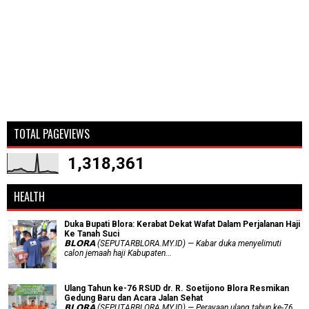
TOTAL PAGEVIEWS
1,318,361
HEALTH
Duka Bupati Blora: Kerabat Dekat Wafat Dalam Perjalanan Haji
Ke Tanah Suci
𝗕𝗟𝗢𝗥𝗔 (SEPUTARBLORA.MY.ID) — Kabar duka menyelimuti
calon jemaah haji Kabupaten...
Ulang Tahun ke-76 RSUD dr. R. Soetijono Blora Resmikan
Gedung Baru dan Acara Jalan Sehat
𝗕𝗟𝗢𝗥𝗔 (SEPUTARBLORA.MY.ID) — Perayaan ulang tahun ke-76