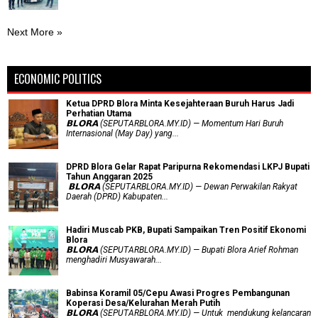
Next More »
ECONOMIC POLITICS
Ketua DPRD Blora Minta Kesejahteraan Buruh Harus Jadi
Perhatian Utama
​𝗕𝗟𝗢𝗥𝗔 (SEPUTARBLORA.MY.ID) — Momentum Hari Buruh
Internasional (May Day) yang...
DPRD Blora Gelar Rapat Paripurna Rekomendasi LKPJ Bupati
Tahun Anggaran 2025
‎ 𝗕𝗟𝗢𝗥𝗔 (SEPUTARBLORA.MY.ID) — Dewan Perwakilan Rakyat
Daerah (DPRD) Kabupaten...
Hadiri Muscab PKB, Bupati Sampaikan Tren Positif Ekonomi
Blora
𝗕𝗟𝗢𝗥𝗔 (SEPUTARBLORA.MY.ID) — Bupati Blora Arief Rohman
menghadiri Musyawarah...
Babinsa Koramil 05/Cepu Awasi Progres Pembangunan
Koperasi Desa/Kelurahan Merah Putih
𝗕𝗟𝗢𝗥𝗔 (SEPUTARBLORA.MY.ID) — Untuk mendukung kelancaran