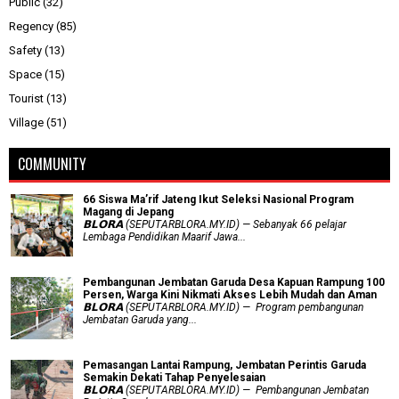
Public
(32)
Regency
(85)
Safety
(13)
Space
(15)
Tourist
(13)
Village
(51)
COMMUNITY
66 Siswa Ma’rif Jateng Ikut Seleksi Nasional Program
Magang di Jepang
𝗕𝗟𝗢𝗥𝗔 (SEPUTARBLORA.MY.ID) — Sebanyak 66 pelajar
Lembaga Pendidikan Maarif Jawa...
Pembangunan Jembatan Garuda Desa Kapuan Rampung 100
Persen, Warga Kini Nikmati Akses Lebih Mudah dan Aman
𝗕𝗟𝗢𝗥𝗔 (SEPUTARBLORA.MY.ID) — Program pembangunan
Jembatan Garuda yang...
Pemasangan Lantai Rampung, Jembatan Perintis Garuda
Semakin Dekati Tahap Penyelesaian
𝗕𝗟𝗢𝗥𝗔 (SEPUTARBLORA.MY.ID) — Pembangunan Jembatan