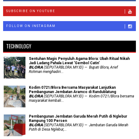
SUBSCRIBE ON YOUTUBE
FOLLOW ON INSTAGRAM
TECHNOLOGY
Sentuhan Magis Penyuluh Agama Blora: Ubah Ritual Nikah
Jadi Ladang Pahala Lewat 'Gembol Catin'
𝗕𝗟𝗢𝗥𝗔 (SEPUTARBLORA.MY.ID) — Bupati Blora, Arief
Rohman menghadiri...
Kodim 0721/Blora Bersama Masyarakat Lanjutkan
Pembangunan Jembatan Aramco di Randublatung
𝗕𝗟𝗢𝗥𝗔 (SEPUTARBLORA.MY.ID) — Kodim 0721/Blora bersama
masyarakat kembali...
Pembangunan Jembatan Garuda Merah Putih di Nglebur
Rampung 100 Persen
𝗕𝗟𝗢𝗥𝗔 (SEPUTARBLORA.MY.ID) — Jembatan Garuda Merah
Putih di Desa Nglebur,...