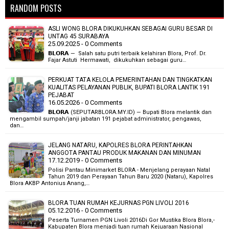
RANDOM POSTS
ASLI WONG BLORA DIKUKUHKAN SEBAGAI GURU BESAR DI
UNTAG 45 SURABAYA
25.09.2025 - 0 Comments
𝗕𝗟𝗢𝗥𝗔 — Salah satu putri terbaik kelahiran Blora, Prof. Dr.
Fajar Astuti Hermawati, dikukuhkan sebagai guru…
PERKUAT TATA KELOLA PEMERINTAHAN DAN TINGKATKAN
KUALITAS PELAYANAN PUBLIK, BUPATI BLORA LANTIK 191
PEJABAT
16.05.2026 - 0 Comments
𝗕𝗟𝗢𝗥𝗔 (SEPUTARBLORA.MY.ID) — Bupati Blora melantik dan
mengambil sumpah/janji jabatan 191 pejabat administrator, pengawas,
dan…
JELANG NATARU, KAPOLRES BLORA PERINTAHKAN
ANGGOTA PANTAU PRODUK MAKANAN DAN MINUMAN
17.12.2019 - 0 Comments
Polisi Pantau Minimarket BLORA - Menjelang perayaan Natal
Tahun 2019 dan Perayaan Tahun Baru 2020 (Nataru), Kapolres
Blora AKBP Antonius Anang,…
BLORA TUAN RUMAH KEJURNAS PGN LIVOLI 2016
05.12.2016 - 0 Comments
Peserta Turnamen PGN Livoli 2016Di Gor Mustika Blora Blora,-
Kabupaten Blora menjadi tuan rumah Kejuaraan Nasional