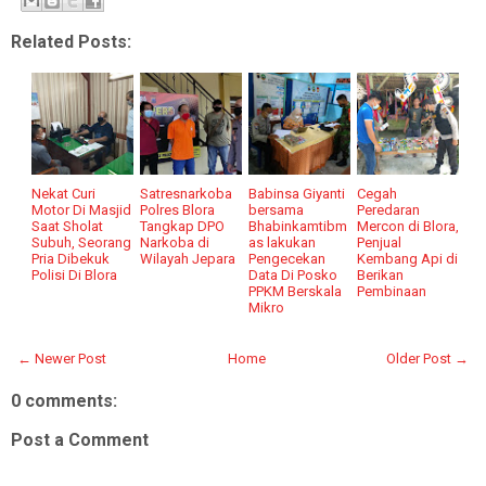
Related Posts:
Nekat Curi
Satresnarkoba
Babinsa Giyanti
Cegah
Motor Di Masjid
Polres Blora
bersama
Peredaran
Saat Sholat
Tangkap DPO
Bhabinkamtibm
Mercon di Blora,
Subuh, Seorang
Narkoba di
as lakukan
Penjual
Pria Dibekuk
Wilayah Jepara
Pengecekan
Kembang Api di
Polisi Di Blora
Data Di Posko
Berikan
PPKM Berskala
Pembinaan
Mikro
← Newer Post
Home
Older Post →
0 comments:
Post a Comment