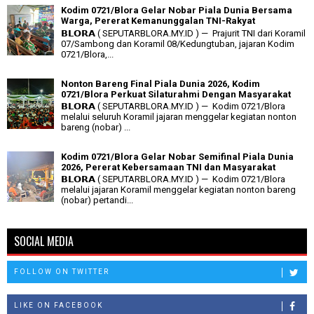
Kodim 0721/Blora Gelar Nobar Piala Dunia Bersama
Warga, Pererat Kemanunggalan TNI-Rakyat
𝗕𝗟𝗢𝗥𝗔 ( SEPUTARBLORA.MY.ID ) — Prajurit TNI dari Koramil
07/Sambong dan Koramil 08/Kedungtuban, jajaran Kodim
0721/Blora,...
Nonton Bareng Final Piala Dunia 2026, Kodim
0721/Blora Perkuat Silaturahmi Dengan Masyarakat
𝗕𝗟𝗢𝗥𝗔 ( SEPUTARBLORA.MY.ID ) — Kodim 0721/Blora
melalui seluruh Koramil jajaran menggelar kegiatan nonton
bareng (nobar) ...
Kodim 0721/Blora Gelar Nobar Semifinal Piala Dunia
2026, Pererat Kebersamaan TNI dan Masyarakat
𝗕𝗟𝗢𝗥𝗔 ( SEPUTARBLORA.MY.ID ) — Kodim 0721/Blora
melalui jajaran Koramil menggelar kegiatan nonton bareng
(nobar) pertandi...
SOCIAL MEDIA
FOLLOW ON TWITTER
LIKE ON FACEBOOK