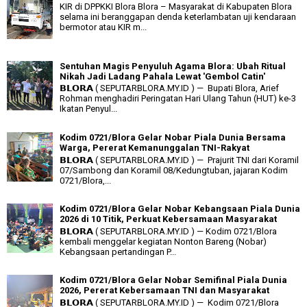
KIR di DPPKKI Blora Blora – Masyarakat di Kabupaten Blora
selama ini beranggapan denda keterlambatan uji kendaraan
bermotor atau KIR m...
Sentuhan Magis Penyuluh Agama Blora: Ubah Ritual
Nikah Jadi Ladang Pahala Lewat 'Gembol Catin'
𝗕𝗟𝗢𝗥𝗔 ( SEPUTARBLORA.MY.ID ) — Bupati Blora, Arief
Rohman menghadiri Peringatan Hari Ulang Tahun (HUT) ke-3
Ikatan Penyul...
Kodim 0721/Blora Gelar Nobar Piala Dunia Bersama
Warga, Pererat Kemanunggalan TNI-Rakyat
𝗕𝗟𝗢𝗥𝗔 ( SEPUTARBLORA.MY.ID ) — Prajurit TNI dari Koramil
07/Sambong dan Koramil 08/Kedungtuban, jajaran Kodim
0721/Blora,...
Kodim 0721/Blora Gelar Nobar Kebangsaan Piala Dunia
2026 di 10 Titik, Perkuat Kebersamaan Masyarakat
𝗕𝗟𝗢𝗥𝗔 ( SEPUTARBLORA.MY.ID ) — Kodim 0721/Blora
kembali menggelar kegiatan Nonton Bareng (Nobar)
Kebangsaan pertandingan P...
Kodim 0721/Blora Gelar Nobar Semifinal Piala Dunia
2026, Pererat Kebersamaan TNI dan Masyarakat
𝗕𝗟𝗢𝗥𝗔 ( SEPUTARBLORA.MY.ID ) — Kodim 0721/Blora