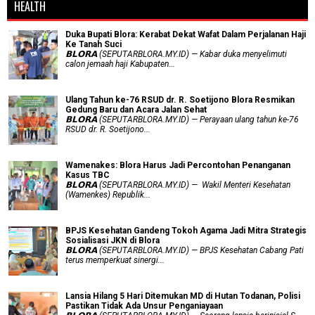
HEALTH
Duka Bupati Blora: Kerabat Dekat Wafat Dalam Perjalanan Haji
Ke Tanah Suci
𝗕𝗟𝗢𝗥𝗔 (SEPUTARBLORA.MY.ID) — Kabar duka menyelimuti
calon jemaah haji Kabupaten...
Ulang Tahun ke-76 RSUD dr. R. Soetijono Blora Resmikan
Gedung Baru dan Acara Jalan Sehat
𝗕𝗟𝗢𝗥𝗔 (SEPUTARBLORA.MY.ID) — Perayaan ulang tahun ke-76
RSUD dr. R. Soetijono...
Wamenakes: Blora Harus Jadi Percontohan Penanganan
Kasus TBC
𝗕𝗟𝗢𝗥𝗔 (SEPUTARBLORA.MY.ID) — Wakil Menteri Kesehatan
(Wamenkes) Republik...
BPJS Kesehatan Gandeng Tokoh Agama Jadi Mitra Strategis
Sosialisasi JKN di Blora
𝗕𝗟𝗢𝗥𝗔 (SEPUTARBLORA.MY.ID) — BPJS Kesehatan Cabang Pati
terus memperkuat sinergi...
Lansia Hilang 5 Hari Ditemukan MD di Hutan Todanan, Polisi
Pastikan Tidak Ada Unsur Penganiayaan