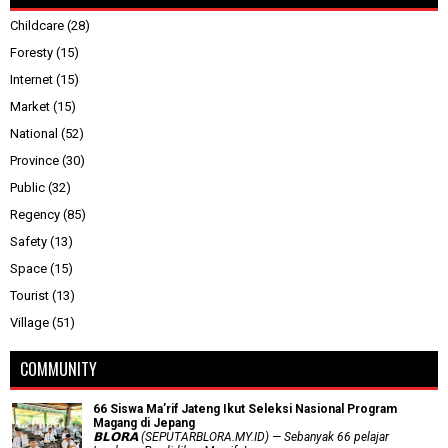
Childcare
(28)
Foresty
(15)
Internet
(15)
Market
(15)
National
(52)
Province
(30)
Public
(32)
Regency
(85)
Safety
(13)
Space
(15)
Tourist
(13)
Village
(51)
COMMUNITY
66 Siswa Ma’rif Jateng Ikut Seleksi Nasional Program
Magang di Jepang
𝗕𝗟𝗢𝗥𝗔 (SEPUTARBLORA.MY.ID) — Sebanyak 66 pelajar