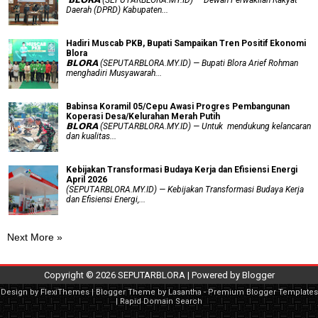
‎ 𝗕𝗟𝗢𝗥𝗔 (SEPUTARBLORA.MY.ID) — Dewan Perwakilan Rakyat
Daerah (DPRD) Kabupaten...
Hadiri Muscab PKB, Bupati Sampaikan Tren Positif Ekonomi
Blora
𝗕𝗟𝗢𝗥𝗔 (SEPUTARBLORA.MY.ID) — Bupati Blora Arief Rohman
menghadiri Musyawarah...
Babinsa Koramil 05/Cepu Awasi Progres Pembangunan
Koperasi Desa/Kelurahan Merah Putih
𝗕𝗟𝗢𝗥𝗔 (SEPUTARBLORA.MY.ID) — Untuk mendukung kelancaran
dan kualitas...
Kebijakan Transformasi Budaya Kerja dan Efisiensi Energi
April 2026
(SEPUTARBLORA.MY.ID) — Kebijakan Transformasi Budaya Kerja
dan Efisiensi Energi,...
Next More »
Copyright ©
2026
SEPUTARBLORA
| Powered by
Blogger
Design by
FlexiThemes
| Blogger Theme by
Lasantha
-
Premium Blogger Templates
|
Rapid Domain Search