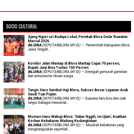
SOCIO CULTURAL
Ajang Nguri-uri Budaya Lokal, Pemkab Blora Gelar Ruwatan
Massal 2026
𝗕𝗟𝗢𝗥𝗔 (SEPUTARBLORA.MY.ID) — Pemerintah Kabupaten Blora
Jawa Tengah...
Kondisi Jalan Mantap di Blora Mantap Capai 70 persen,
Bupati Janji Bisa Tuntas 100 Persen
𝗕𝗟𝗢𝗥𝗔 (SEPUTARBLORA.MY.ID) — Ditengah gemuruh gamelan
dan antusiasme ribuan warga...
Tangis Haru Sambut Haji Blora, Sukses Besar Layanan Arab
Saudi Tuai Pujian
𝗕𝗟𝗢𝗥𝗔 (SEPUTARBLORA.MY.ID) — Suasana haru biru dan isak
tangis bahagia mewarnai...
Momen Haru Wabup Blora: ​'Sabar Nggih, Ini Ujian', Kuatkan
Korban Kebakaran Wadung Kedungtuban
𝗕𝗟𝗢𝗥𝗔 (SEPUTARBLORA.MY.ID) — Musibah kebakaran yang
menghanguskan sejumlah...