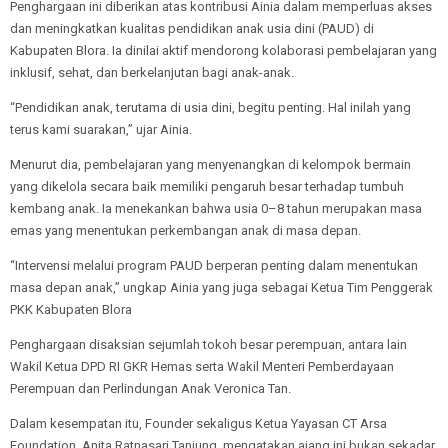
Penghargaan ini diberikan atas kontribusi Ainia dalam memperluas akses
dan meningkatkan kualitas pendidikan anak usia dini (PAUD) di
Kabupaten Blora. Ia dinilai aktif mendorong kolaborasi pembelajaran yang
inklusif, sehat, dan berkelanjutan bagi anak-anak.
“Pendidikan anak, terutama di usia dini, begitu penting. Hal inilah yang
terus kami suarakan,” ujar Ainia.
Menurut dia, pembelajaran yang menyenangkan di kelompok bermain
yang dikelola secara baik memiliki pengaruh besar terhadap tumbuh
kembang anak. Ia menekankan bahwa usia 0–8 tahun merupakan masa
emas yang menentukan perkembangan anak di masa depan.
“Intervensi melalui program PAUD berperan penting dalam menentukan
masa depan anak,” ungkap Ainia yang juga sebagai Ketua Tim Penggerak
PKK Kabupaten Blora
Penghargaan disaksian sejumlah tokoh besar perempuan, antara lain
Wakil Ketua DPD RI GKR Hemas serta Wakil Menteri Pemberdayaan
Perempuan dan Perlindungan Anak Veronica Tan.
Dalam kesempatan itu, Founder sekaligus Ketua Yayasan CT Arsa
Foundation, Anita Ratnasari Tanjung, mengatakan ajang ini bukan sekadar