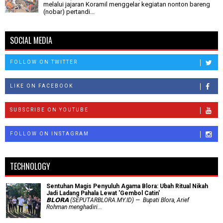
melalui jajaran Koramil menggelar kegiatan nonton bareng
(nobar) pertandi...
SOCIAL MEDIA
FOLLOW ON TWITTER
LIKE ON FACEBOOK
SUBSCRIBE ON YOUTUBE
FOLLOW ON INSTAGRAM
TECHNOLOGY
Sentuhan Magis Penyuluh Agama Blora: Ubah Ritual Nikah
Jadi Ladang Pahala Lewat 'Gembol Catin'
𝗕𝗟𝗢𝗥𝗔 (SEPUTARBLORA.MY.ID) — Bupati Blora, Arief
Rohman menghadiri...