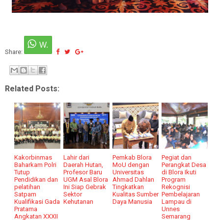
Share:
Related Posts:
Kakorbinmas
Lahir dari
Pemkab Blora
Pegiat dan
Baharkam Polri
Daerah Hutan,
MoU dengan
Perangkat Desa
Tutup
Profesor Baru
Universitas
di Blora Ikuti
Pendidikan dan
UGM Asal Blora
Ahmad Dahlan
Program
pelatihan
Ini Siap Gebrak
Tingkatkan
Rekognisi
Satpam
Sektor
Kualitas Sumber
Pembelajaran
Kualifikasi Gada
Kehutanan
Daya Manusia
Lampau di
Pratama
Unnes
Angkatan XXXII
Semarang