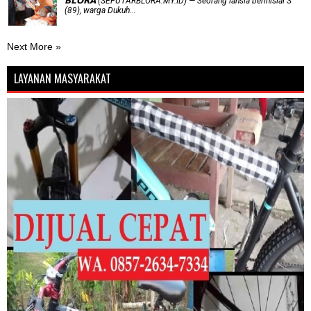
𝗕𝗟𝗢𝗥𝗔 (SEPUTARBLORA.MY.ID) — Seorang lansia berinisial S
(89), warga Dukuh...
Next More »
LAYANAN MASYARAKAT