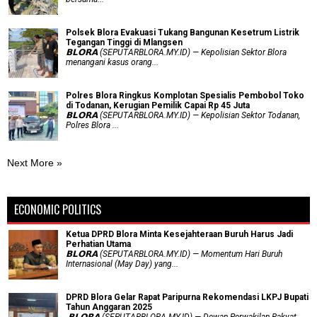
Polsek Blora Evakuasi Tukang Bangunan Kesetrum Listrik
Tegangan Tinggi di Mlangsen
𝗕𝗟𝗢𝗥𝗔 (SEPUTARBLORA.MY.ID) — Kepolisian Sektor Blora
menangani kasus orang...
Polres Blora Ringkus Komplotan Spesialis Pembobol Toko
di Todanan, Kerugian Pemilik Capai Rp 45 Juta
𝗕𝗟𝗢𝗥𝗔 (SEPUTARBLORA.MY.ID) — Kepolisian Sektor Todanan,
Polres Blora ...
Next More »
ECONOMIC POLITICS
Ketua DPRD Blora Minta Kesejahteraan Buruh Harus Jadi
Perhatian Utama
​𝗕𝗟𝗢𝗥𝗔 (SEPUTARBLORA.MY.ID) — Momentum Hari Buruh
Internasional (May Day) yang...
DPRD Blora Gelar Rapat Paripurna Rekomendasi LKPJ Bupati
Tahun Anggaran 2025