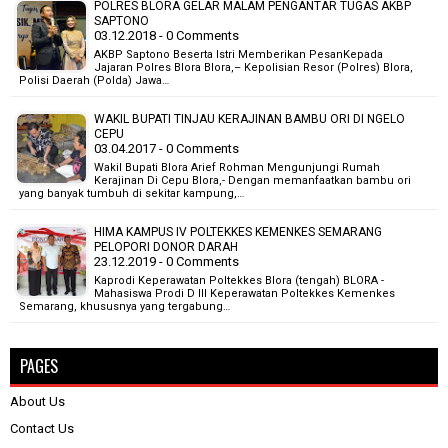
POLRES BLORA GELAR MALAM PENGANTAR TUGAS AKBP
SAPTONO
03.12.2018 - 0 Comments
AKBP Saptono Beserta Istri Memberikan PesanKepada
Jajaran Polres Blora Blora,– Kepolisian Resor (Polres) Blora,
Polisi Daerah (Polda) Jawa…
WAKIL BUPATI TINJAU KERAJINAN BAMBU ORI DI NGELO
CEPU
03.04.2017 - 0 Comments
Wakil Bupati Blora Arief Rohman Mengunjungi Rumah
Kerajinan Di Cepu Blora,- Dengan memanfaatkan bambu ori
yang banyak tumbuh di sekitar kampung,…
HIMA KAMPUS IV POLTEKKES KEMENKES SEMARANG
PELOPORI DONOR DARAH
23.12.2019 - 0 Comments
Kaprodi Keperawatan Poltekkes Blora (tengah) BLORA -
Mahasiswa Prodi D III Keperawatan Poltekkes Kemenkes
Semarang, khususnya yang tergabung…
PAGES
About Us
Contact Us