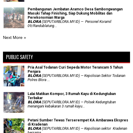
Pembangunan Jembatan Aramco Desa Sambongwangan
Masuki Tahap Finishing, Siap Dukung Mobilitas dan
Perekonomian Warga
𝗕𝗟𝗢𝗥𝗔 (SEPUTARBLORA.MY.ID) — Personel Koramil
09/Randublatung...
Next More »
PUBLIC SAFETY
Pria Asal Todanan Curi Sepeda Motor Terancam 5 Tahun
Penjara
𝗕𝗟𝗢𝗥𝗔 (SEPUTARBLORA.MY.ID) — Kepolisian Sektor Todanan
Polres Blora ...
Lalai Matikan Kompor, 3 Rumah Kayu di Kedungtuban
Terbakar
𝗕𝗟𝗢𝗥𝗔 (SEPUTARBLORA.MY.ID) — Polsek Kedungtuban
menangani kebakaran 3 rumah kayu...
Petani Sumber Tewas Terserempet KA Ambarawa Ekspres
di Kradenan
𝗕𝗟𝗢𝗥𝗔 (SEPUTARBLORA.MY.ID) — Kepolisian sektor Kradenan
bersama...