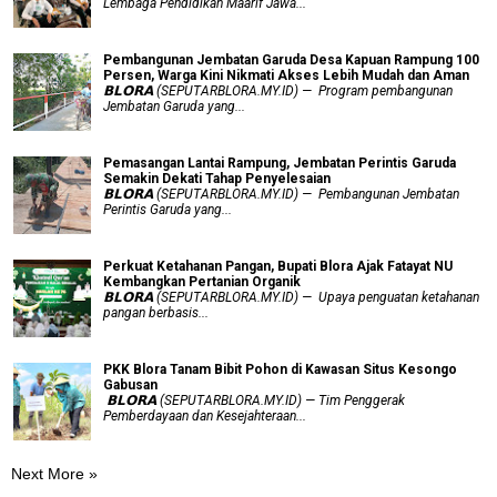
Lembaga Pendidikan Maarif Jawa...
Pembangunan Jembatan Garuda Desa Kapuan Rampung 100
Persen, Warga Kini Nikmati Akses Lebih Mudah dan Aman
𝗕𝗟𝗢𝗥𝗔 (SEPUTARBLORA.MY.ID) — Program pembangunan
Jembatan Garuda yang...
Pemasangan Lantai Rampung, Jembatan Perintis Garuda
Semakin Dekati Tahap Penyelesaian
𝗕𝗟𝗢𝗥𝗔 (SEPUTARBLORA.MY.ID) — Pembangunan Jembatan
Perintis Garuda yang...
​Perkuat Ketahanan Pangan, Bupati Blora Ajak Fatayat NU
Kembangkan Pertanian Organik
𝗕𝗟𝗢𝗥𝗔 (SEPUTARBLORA.MY.ID) — Upaya penguatan ketahanan
pangan berbasis...
PKK Blora Tanam Bibit Pohon di Kawasan Situs Kesongo
Gabusan
‎ 𝗕𝗟𝗢𝗥𝗔 (SEPUTARBLORA.MY.ID) — Tim Penggerak
Pemberdayaan dan Kesejahteraan...
Next More »