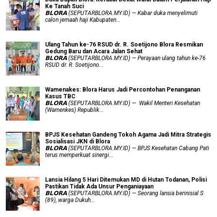
Ke Tanah Suci
𝗕𝗟𝗢𝗥𝗔 (SEPUTARBLORA.MY.ID) — Kabar duka menyelimuti
calon jemaah haji Kabupaten...
Ulang Tahun ke-76 RSUD dr. R. Soetijono Blora Resmikan
Gedung Baru dan Acara Jalan Sehat
𝗕𝗟𝗢𝗥𝗔 (SEPUTARBLORA.MY.ID) — Perayaan ulang tahun ke-76
RSUD dr. R. Soetijono...
Wamenakes: Blora Harus Jadi Percontohan Penanganan
Kasus TBC
𝗕𝗟𝗢𝗥𝗔 (SEPUTARBLORA.MY.ID) — Wakil Menteri Kesehatan
(Wamenkes) Republik...
BPJS Kesehatan Gandeng Tokoh Agama Jadi Mitra Strategis
Sosialisasi JKN di Blora
𝗕𝗟𝗢𝗥𝗔 (SEPUTARBLORA.MY.ID) — BPJS Kesehatan Cabang Pati
terus memperkuat sinergi...
Lansia Hilang 5 Hari Ditemukan MD di Hutan Todanan, Polisi
Pastikan Tidak Ada Unsur Penganiayaan
𝗕𝗟𝗢𝗥𝗔 (SEPUTARBLORA.MY.ID) — Seorang lansia berinisial S
(89), warga Dukuh...