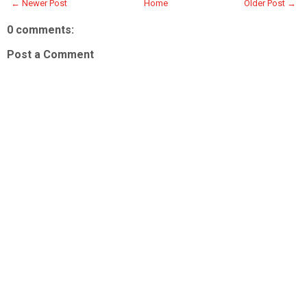
← Newer Post
Home
Older Post →
0 comments:
Post a Comment