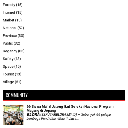
Foresty
(15)
Internet
(15)
Market
(15)
National
(52)
Province
(30)
Public
(32)
Regency
(85)
Safety
(13)
Space
(15)
Tourist
(13)
Village
(51)
COMMUNITY
66 Siswa Ma’rif Jateng Ikut Seleksi Nasional Program
Magang di Jepang
𝗕𝗟𝗢𝗥𝗔 (SEPUTARBLORA.MY.ID) — Sebanyak 66 pelajar
Lembaga Pendidikan Maarif Jawa...