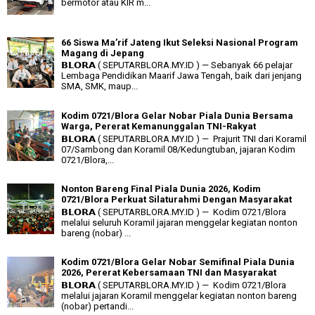
bermotor atau KIR m...
66 Siswa Ma’rif Jateng Ikut Seleksi Nasional Program
Magang di Jepang
𝗕𝗟𝗢𝗥𝗔 ( SEPUTARBLORA.MY.ID ) — Sebanyak 66 pelajar
Lembaga Pendidikan Maarif Jawa Tengah, baik dari jenjang
SMA, SMK, maup...
Kodim 0721/Blora Gelar Nobar Piala Dunia Bersama
Warga, Pererat Kemanunggalan TNI-Rakyat
𝗕𝗟𝗢𝗥𝗔 ( SEPUTARBLORA.MY.ID ) — Prajurit TNI dari Koramil
07/Sambong dan Koramil 08/Kedungtuban, jajaran Kodim
0721/Blora,...
Nonton Bareng Final Piala Dunia 2026, Kodim
0721/Blora Perkuat Silaturahmi Dengan Masyarakat
𝗕𝗟𝗢𝗥𝗔 ( SEPUTARBLORA.MY.ID ) — Kodim 0721/Blora
melalui seluruh Koramil jajaran menggelar kegiatan nonton
bareng (nobar) ...
Kodim 0721/Blora Gelar Nobar Semifinal Piala Dunia
2026, Pererat Kebersamaan TNI dan Masyarakat
𝗕𝗟𝗢𝗥𝗔 ( SEPUTARBLORA.MY.ID ) — Kodim 0721/Blora
melalui jajaran Koramil menggelar kegiatan nonton bareng
(nobar) pertandi...