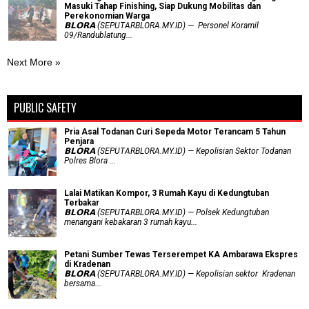
Masuki Tahap Finishing, Siap Dukung Mobilitas dan
Perekonomian Warga
𝗕𝗟𝗢𝗥𝗔 (SEPUTARBLORA.MY.ID) — Personel Koramil
09/Randublatung...
Next More »
PUBLIC SAFETY
Pria Asal Todanan Curi Sepeda Motor Terancam 5 Tahun
Penjara
𝗕𝗟𝗢𝗥𝗔 (SEPUTARBLORA.MY.ID) — Kepolisian Sektor Todanan
Polres Blora ...
Lalai Matikan Kompor, 3 Rumah Kayu di Kedungtuban
Terbakar
𝗕𝗟𝗢𝗥𝗔 (SEPUTARBLORA.MY.ID) — Polsek Kedungtuban
menangani kebakaran 3 rumah kayu...
Petani Sumber Tewas Terserempet KA Ambarawa Ekspres
di Kradenan
𝗕𝗟𝗢𝗥𝗔 (SEPUTARBLORA.MY.ID) — Kepolisian sektor Kradenan
bersama...