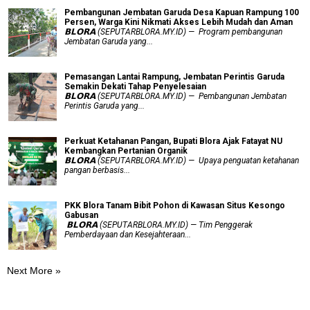
Pembangunan Jembatan Garuda Desa Kapuan Rampung 100
Persen, Warga Kini Nikmati Akses Lebih Mudah dan Aman
𝗕𝗟𝗢𝗥𝗔 (SEPUTARBLORA.MY.ID) — Program pembangunan
Jembatan Garuda yang...
Pemasangan Lantai Rampung, Jembatan Perintis Garuda
Semakin Dekati Tahap Penyelesaian
𝗕𝗟𝗢𝗥𝗔 (SEPUTARBLORA.MY.ID) — Pembangunan Jembatan
Perintis Garuda yang...
​Perkuat Ketahanan Pangan, Bupati Blora Ajak Fatayat NU
Kembangkan Pertanian Organik
𝗕𝗟𝗢𝗥𝗔 (SEPUTARBLORA.MY.ID) — Upaya penguatan ketahanan
pangan berbasis...
PKK Blora Tanam Bibit Pohon di Kawasan Situs Kesongo
Gabusan
‎ 𝗕𝗟𝗢𝗥𝗔 (SEPUTARBLORA.MY.ID) — Tim Penggerak
Pemberdayaan dan Kesejahteraan...
Next More »