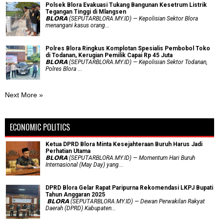
Polsek Blora Evakuasi Tukang Bangunan Kesetrum Listrik
Tegangan Tinggi di Mlangsen
𝗕𝗟𝗢𝗥𝗔 (SEPUTARBLORA.MY.ID) — Kepolisian Sektor Blora
menangani kasus orang...
Polres Blora Ringkus Komplotan Spesialis Pembobol Toko
di Todanan, Kerugian Pemilik Capai Rp 45 Juta
𝗕𝗟𝗢𝗥𝗔 (SEPUTARBLORA.MY.ID) — Kepolisian Sektor Todanan,
Polres Blora ...
Next More »
ECONOMIC POLITICS
Ketua DPRD Blora Minta Kesejahteraan Buruh Harus Jadi
Perhatian Utama
​𝗕𝗟𝗢𝗥𝗔 (SEPUTARBLORA.MY.ID) — Momentum Hari Buruh
Internasional (May Day) yang...
DPRD Blora Gelar Rapat Paripurna Rekomendasi LKPJ Bupati
Tahun Anggaran 2025
‎ 𝗕𝗟𝗢𝗥𝗔 (SEPUTARBLORA.MY.ID) — Dewan Perwakilan Rakyat
Daerah (DPRD) Kabupaten...