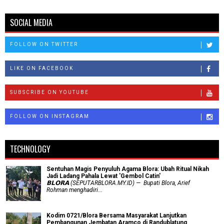
SOCIAL MEDIA
FOLLOW ON TWITTER
LIKE ON FACEBOOK
SUBSCRIBE ON YOUTUBE
FOLLOW ON INSTAGRAM
TECHNOLOGY
Sentuhan Magis Penyuluh Agama Blora: Ubah Ritual Nikah
Jadi Ladang Pahala Lewat 'Gembol Catin'
𝗕𝗟𝗢𝗥𝗔 (SEPUTARBLORA.MY.ID) — Bupati Blora, Arief
Rohman menghadiri...
Kodim 0721/Blora Bersama Masyarakat Lanjutkan
Pembangunan Jembatan Aramco di Randublatung