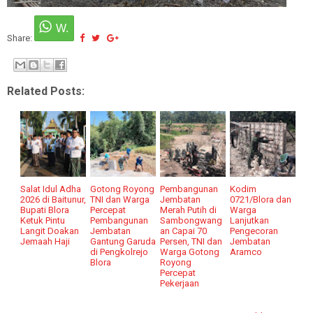
Share:
Related Posts:
Salat Idul Adha
Gotong Royong
Pembangunan
Kodim
2026 di Baitunur,
TNI dan Warga
Jembatan
0721/Blora dan
Bupati Blora
Percepat
Merah Putih di
Warga
Ketuk Pintu
Pembangunan
Sambongwang
Lanjutkan
Langit Doakan
Jembatan
an Capai 70
Pengecoran
Jemaah Haji
Gantung Garuda
Persen, TNI dan
Jembatan
di Pengkolrejo
Warga Gotong
Aramco
Blora
Royong
Percepat
Pekerjaan