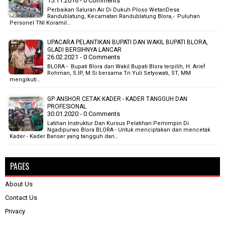
15.11.2016 - 0 Comments
Perbaikan Saluran Air Di Dukuh Ploso WetanDesa
Randublatung, Kecamatan Randublatung Blora,- Puluhan
Personel TNI Koramil…
UPACARA PELANTIKAN BUPATI DAN WAKIL BUPATI BLORA,
GLADI BERSIHNYA LANCAR
26.02.2021 - 0 Comments
BLORA - Bupati Blora dan Wakil Bupati Blora terpilih, H. Arief
Rohman, S.IP, M.Si bersama Tri Yuli Setyowati, ST, MM
mengikuti…
GP ANSHOR CETAK KADER - KADER TANGGUH DAN
PROFESIONAL
30.01.2020 - 0 Comments
Latihan Instruktur Dan Kursus Pelatihan Pemimpin Di
Ngadipurwo Blora BLORA - Untuk menciptakan dan mencetak
Kader - Kader Banser yang tangguh dan…
PAGES
About Us
Contact Us
Privacy