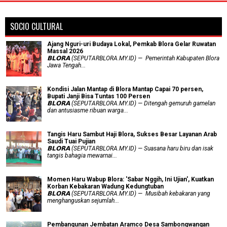
SOCIO CULTURAL
Ajang Nguri-uri Budaya Lokal, Pemkab Blora Gelar Ruwatan
Massal 2026
𝗕𝗟𝗢𝗥𝗔 (SEPUTARBLORA.MY.ID) — Pemerintah Kabupaten Blora
Jawa Tengah...
Kondisi Jalan Mantap di Blora Mantap Capai 70 persen,
Bupati Janji Bisa Tuntas 100 Persen
𝗕𝗟𝗢𝗥𝗔 (SEPUTARBLORA.MY.ID) — Ditengah gemuruh gamelan
dan antusiasme ribuan warga...
Tangis Haru Sambut Haji Blora, Sukses Besar Layanan Arab
Saudi Tuai Pujian
𝗕𝗟𝗢𝗥𝗔 (SEPUTARBLORA.MY.ID) — Suasana haru biru dan isak
tangis bahagia mewarnai...
Momen Haru Wabup Blora: ​'Sabar Nggih, Ini Ujian', Kuatkan
Korban Kebakaran Wadung Kedungtuban
𝗕𝗟𝗢𝗥𝗔 (SEPUTARBLORA.MY.ID) — Musibah kebakaran yang
menghanguskan sejumlah...
Pembangunan Jembatan Aramco Desa Sambongwangan