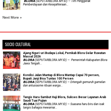
‎ 𝗕𝗟𝗢𝗥𝗔 (SEPUTARBLORA.MY.ID) — Tim Penggerak
Pemberdayaan dan Kesejahteraan...
Next More »
SOCIO CULTURAL
Ajang Nguri-uri Budaya Lokal, Pemkab Blora Gelar Ruwatan
Massal 2026
𝗕𝗟𝗢𝗥𝗔 (SEPUTARBLORA.MY.ID) — Pemerintah Kabupaten Blora
Jawa Tengah...
Kondisi Jalan Mantap di Blora Mantap Capai 70 persen,
Bupati Janji Bisa Tuntas 100 Persen
𝗕𝗟𝗢𝗥𝗔 (SEPUTARBLORA.MY.ID) — Ditengah gemuruh gamelan
dan antusiasme ribuan warga...
Tangis Haru Sambut Haji Blora, Sukses Besar Layanan Arab
Saudi Tuai Pujian
𝗕𝗟𝗢𝗥𝗔 (SEPUTARBLORA.MY.ID) — Suasana haru biru dan isak
tangis bahagia mewarnai...