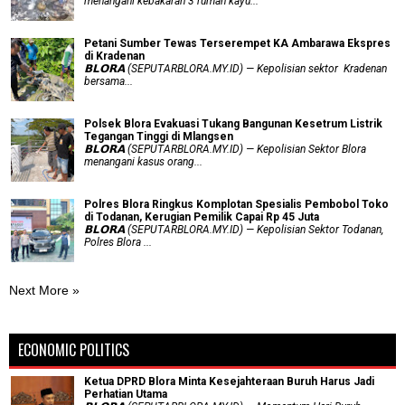
menangani kebakaran 3 rumah kayu...
Petani Sumber Tewas Terserempet KA Ambarawa Ekspres
di Kradenan
𝗕𝗟𝗢𝗥𝗔 (SEPUTARBLORA.MY.ID) — Kepolisian sektor Kradenan
bersama...
Polsek Blora Evakuasi Tukang Bangunan Kesetrum Listrik
Tegangan Tinggi di Mlangsen
𝗕𝗟𝗢𝗥𝗔 (SEPUTARBLORA.MY.ID) — Kepolisian Sektor Blora
menangani kasus orang...
Polres Blora Ringkus Komplotan Spesialis Pembobol Toko
di Todanan, Kerugian Pemilik Capai Rp 45 Juta
𝗕𝗟𝗢𝗥𝗔 (SEPUTARBLORA.MY.ID) — Kepolisian Sektor Todanan,
Polres Blora ...
Next More »
ECONOMIC POLITICS
Ketua DPRD Blora Minta Kesejahteraan Buruh Harus Jadi
Perhatian Utama