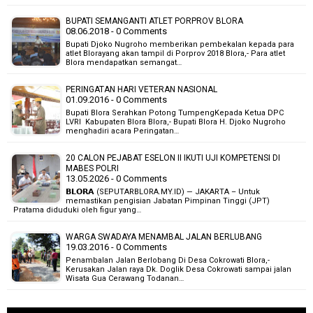
BUPATI SEMANGANTI ATLET PORPROV BLORA
08.06.2018 - 0 Comments
Bupati Djoko Nugroho memberikan pembekalan kepada para
atlet Blorayang akan tampil di Porprov 2018 Blora,- Para atlet
Blora mendapatkan semangat…
PERINGATAN HARI VETERAN NASIONAL
01.09.2016 - 0 Comments
Bupati Blora Serahkan Potong TumpengKepada Ketua DPC
LVRI Kabupaten Blora Blora,- Bupati Blora H. Djoko Nugroho
menghadiri acara Peringatan…
20 CALON PEJABAT ESELON II IKUTI UJI KOMPETENSI DI
MABES POLRI
13.05.2026 - 0 Comments
𝗕𝗟𝗢𝗥𝗔 (SEPUTARBLORA.MY.ID) — JAKARTA – Untuk
memastikan pengisian Jabatan Pimpinan Tinggi (JPT)
Pratama diduduki oleh figur yang…
WARGA SWADAYA MENAMBAL JALAN BERLUBANG
19.03.2016 - 0 Comments
Penambalan Jalan Berlobang Di Desa Cokrowati Blora,-
Kerusakan Jalan raya Dk. Doglik Desa Cokrowati sampai jalan
Wisata Gua Cerawang Todanan…