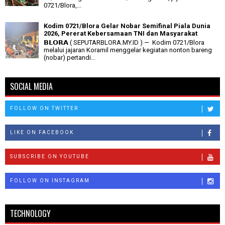
0721/Blora,...
Kodim 0721/Blora Gelar Nobar Semifinal Piala Dunia
2026, Pererat Kebersamaan TNI dan Masyarakat
𝗕𝗟𝗢𝗥𝗔 ( SEPUTARBLORA.MY.ID ) — Kodim 0721/Blora
melalui jajaran Koramil menggelar kegiatan nonton bareng
(nobar) pertandi...
SOCIAL MEDIA
FOLLOW ON TWITTER
LIKE ON FACEBOOK
SUBSCRIBE ON YOUTUBE
FOLLOW ON INSTAGRAM
TECHNOLOGY