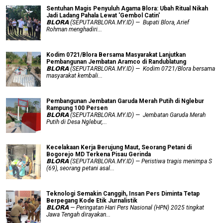
Sentuhan Magis Penyuluh Agama Blora: Ubah Ritual Nikah
Jadi Ladang Pahala Lewat 'Gembol Catin'
𝗕𝗟𝗢𝗥𝗔 (SEPUTARBLORA.MY.ID) — Bupati Blora, Arief
Rohman menghadiri...
Kodim 0721/Blora Bersama Masyarakat Lanjutkan
Pembangunan Jembatan Aramco di Randublatung
𝗕𝗟𝗢𝗥𝗔 (SEPUTARBLORA.MY.ID) — Kodim 0721/Blora bersama
masyarakat kembali...
Pembangunan Jembatan Garuda Merah Putih di Nglebur
Rampung 100 Persen
𝗕𝗟𝗢𝗥𝗔 (SEPUTARBLORA.MY.ID) — Jembatan Garuda Merah
Putih di Desa Nglebur,...
Kecelakaan Kerja Berujung Maut, Seorang Petani di
Bogorejo MD Terkena Pisau Gerinda
𝗕𝗟𝗢𝗥𝗔 (SEPUTARBLORA.MY.ID) — Peristiwa tragis menimpa S
(69), seorang petani asal...
Teknologi Semakin Canggih, Insan Pers Diminta Tetap
Berpegang Kode Etik Jurnalistik
𝗕𝗟𝗢𝗥𝗔 — Peringatan Hari Pers Nasional (HPN) 2025 tingkat
Jawa Tengah dirayakan...