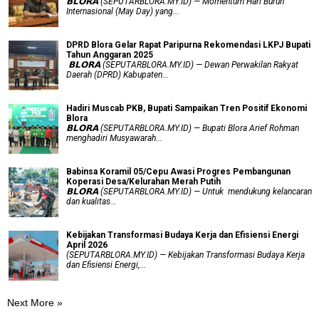
​𝗕𝗟𝗢𝗥𝗔 (SEPUTARBLORA.MY.ID) — Momentum Hari Buruh
Internasional (May Day) yang...
DPRD Blora Gelar Rapat Paripurna Rekomendasi LKPJ Bupati
Tahun Anggaran 2025
‎ 𝗕𝗟𝗢𝗥𝗔 (SEPUTARBLORA.MY.ID) — Dewan Perwakilan Rakyat
Daerah (DPRD) Kabupaten...
Hadiri Muscab PKB, Bupati Sampaikan Tren Positif Ekonomi
Blora
𝗕𝗟𝗢𝗥𝗔 (SEPUTARBLORA.MY.ID) — Bupati Blora Arief Rohman
menghadiri Musyawarah...
Babinsa Koramil 05/Cepu Awasi Progres Pembangunan
Koperasi Desa/Kelurahan Merah Putih
𝗕𝗟𝗢𝗥𝗔 (SEPUTARBLORA.MY.ID) — Untuk mendukung kelancaran
dan kualitas...
Kebijakan Transformasi Budaya Kerja dan Efisiensi Energi
April 2026
(SEPUTARBLORA.MY.ID) — Kebijakan Transformasi Budaya Kerja
dan Efisiensi Energi,...
Next More »