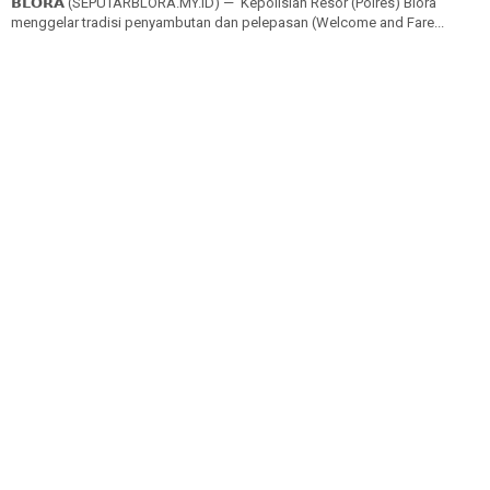
𝗕𝗟𝗢𝗥𝗔 (SEPUTARBLORA.MY.ID) — Kepolisian Resor (Polres) Blora
menggelar tradisi penyambutan dan pelepasan (Welcome and Fare...