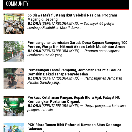
COMMUNITY
66 Siswa Ma’rif Jateng Ikut Seleksi Nasional Program
Magang di Jepang
𝗕𝗟𝗢𝗥𝗔 (SEPUTARBLORA.MY.ID) — Sebanyak 66 pelajar
Lembaga Pendidikan Maarif Jawa...
Pembangunan Jembatan Garuda Desa Kapuan Rampung 100
Persen, Warga Kini Nikmati Akses Lebih Mudah dan Aman
𝗕𝗟𝗢𝗥𝗔 (SEPUTARBLORA.MY.ID) — Program pembangunan
Jembatan Garuda yang...
Pemasangan Lantai Rampung, Jembatan Perintis Garuda
Semakin Dekati Tahap Penyelesaian
𝗕𝗟𝗢𝗥𝗔 (SEPUTARBLORA.MY.ID) — Pembangunan Jembatan
Perintis Garuda yang...
​Perkuat Ketahanan Pangan, Bupati Blora Ajak Fatayat NU
Kembangkan Pertanian Organik
𝗕𝗟𝗢𝗥𝗔 (SEPUTARBLORA.MY.ID) — Upaya penguatan ketahanan
pangan berbasis...
PKK Blora Tanam Bibit Pohon di Kawasan Situs Kesongo
Gabusan