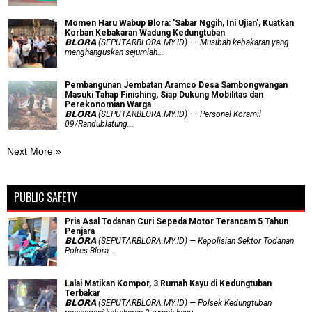
Momen Haru Wabup Blora: ​'Sabar Nggih, Ini Ujian', Kuatkan
Korban Kebakaran Wadung Kedungtuban
𝗕𝗟𝗢𝗥𝗔 (SEPUTARBLORA.MY.ID) — Musibah kebakaran yang
menghanguskan sejumlah...
Pembangunan Jembatan Aramco Desa Sambongwangan
Masuki Tahap Finishing, Siap Dukung Mobilitas dan
Perekonomian Warga
𝗕𝗟𝗢𝗥𝗔 (SEPUTARBLORA.MY.ID) — Personel Koramil
09/Randublatung...
Next More »
PUBLIC SAFETY
Pria Asal Todanan Curi Sepeda Motor Terancam 5 Tahun
Penjara
𝗕𝗟𝗢𝗥𝗔 (SEPUTARBLORA.MY.ID) — Kepolisian Sektor Todanan
Polres Blora ...
Lalai Matikan Kompor, 3 Rumah Kayu di Kedungtuban
Terbakar
𝗕𝗟𝗢𝗥𝗔 (SEPUTARBLORA.MY.ID) — Polsek Kedungtuban