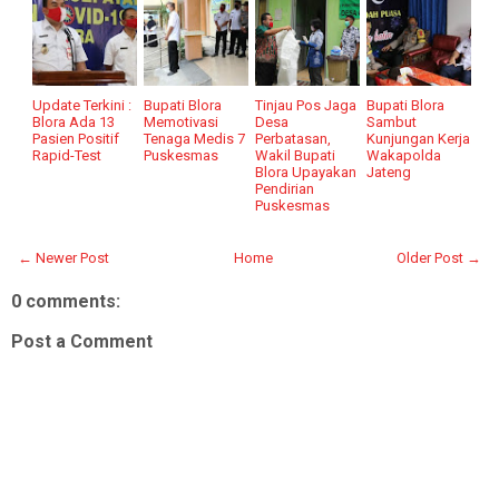
Update Terkini :
Bupati Blora
Tinjau Pos Jaga
Bupati Blora
Blora Ada 13
Memotivasi
Desa
Sambut
Pasien Positif
Tenaga Medis 7
Perbatasan,
Kunjungan Kerja
Rapid-Test
Puskesmas
Wakil Bupati
Wakapolda
Blora Upayakan
Jateng
Pendirian
Puskesmas
← Newer Post
Home
Older Post →
0 comments:
Post a Comment