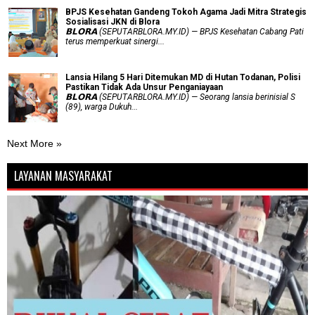
BPJS Kesehatan Gandeng Tokoh Agama Jadi Mitra Strategis
Sosialisasi JKN di Blora
𝗕𝗟𝗢𝗥𝗔 (SEPUTARBLORA.MY.ID) — BPJS Kesehatan Cabang Pati
terus memperkuat sinergi...
Lansia Hilang 5 Hari Ditemukan MD di Hutan Todanan, Polisi
Pastikan Tidak Ada Unsur Penganiayaan
𝗕𝗟𝗢𝗥𝗔 (SEPUTARBLORA.MY.ID) — Seorang lansia berinisial S
(89), warga Dukuh...
Next More »
LAYANAN MASYARAKAT