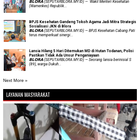
𝗕𝗟𝗢𝗥𝗔 (SEPUTARBLORA.MY.ID) — Wakil Menteri Kesehatan
(Wamenkes) Republik...
BPJS Kesehatan Gandeng Tokoh Agama Jadi Mitra Strategis
Sosialisasi JKN di Blora
𝗕𝗟𝗢𝗥𝗔 (SEPUTARBLORA.MY.ID) — BPJS Kesehatan Cabang Pati
terus memperkuat sinergi...
Lansia Hilang 5 Hari Ditemukan MD di Hutan Todanan, Polisi
Pastikan Tidak Ada Unsur Penganiayaan
𝗕𝗟𝗢𝗥𝗔 (SEPUTARBLORA.MY.ID) — Seorang lansia berinisial S
(89), warga Dukuh...
Next More »
LAYANAN MASYARAKAT