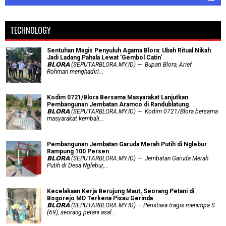
TECHNOLOGY
Sentuhan Magis Penyuluh Agama Blora: Ubah Ritual Nikah
Jadi Ladang Pahala Lewat 'Gembol Catin'
𝗕𝗟𝗢𝗥𝗔 (SEPUTARBLORA.MY.ID) — Bupati Blora, Arief
Rohman menghadiri...
Kodim 0721/Blora Bersama Masyarakat Lanjutkan
Pembangunan Jembatan Aramco di Randublatung
𝗕𝗟𝗢𝗥𝗔 (SEPUTARBLORA.MY.ID) — Kodim 0721/Blora bersama
masyarakat kembali...
Pembangunan Jembatan Garuda Merah Putih di Nglebur
Rampung 100 Persen
𝗕𝗟𝗢𝗥𝗔 (SEPUTARBLORA.MY.ID) — Jembatan Garuda Merah
Putih di Desa Nglebur,...
Kecelakaan Kerja Berujung Maut, Seorang Petani di
Bogorejo MD Terkena Pisau Gerinda
𝗕𝗟𝗢𝗥𝗔 (SEPUTARBLORA.MY.ID) — Peristiwa tragis menimpa S
(69), seorang petani asal...