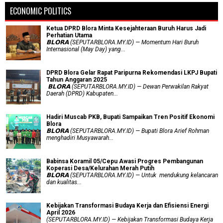
ECONOMIC POLITICS
Ketua DPRD Blora Minta Kesejahteraan Buruh Harus Jadi
Perhatian Utama
​𝗕𝗟𝗢𝗥𝗔 (SEPUTARBLORA.MY.ID) — Momentum Hari Buruh
Internasional (May Day) yang...
DPRD Blora Gelar Rapat Paripurna Rekomendasi LKPJ Bupati
Tahun Anggaran 2025
‎ 𝗕𝗟𝗢𝗥𝗔 (SEPUTARBLORA.MY.ID) — Dewan Perwakilan Rakyat
Daerah (DPRD) Kabupaten...
Hadiri Muscab PKB, Bupati Sampaikan Tren Positif Ekonomi
Blora
𝗕𝗟𝗢𝗥𝗔 (SEPUTARBLORA.MY.ID) — Bupati Blora Arief Rohman
menghadiri Musyawarah...
Babinsa Koramil 05/Cepu Awasi Progres Pembangunan
Koperasi Desa/Kelurahan Merah Putih
𝗕𝗟𝗢𝗥𝗔 (SEPUTARBLORA.MY.ID) — Untuk mendukung kelancaran
dan kualitas...
Kebijakan Transformasi Budaya Kerja dan Efisiensi Energi
April 2026
(SEPUTARBLORA.MY.ID) — Kebijakan Transformasi Budaya Kerja