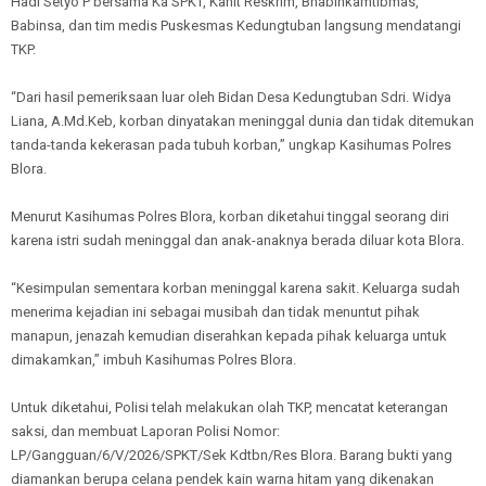
Hadi Setyo P bersama Ka SPKT, Kanit Reskrim, Bhabinkamtibmas,
Babinsa, dan tim medis Puskesmas Kedungtuban langsung mendatangi
TKP.
“Dari hasil pemeriksaan luar oleh Bidan Desa Kedungtuban Sdri. Widya
Liana, A.Md.Keb, korban dinyatakan meninggal dunia dan tidak ditemukan
tanda-tanda kekerasan pada tubuh korban,” ungkap Kasihumas Polres
Blora.
Menurut Kasihumas Polres Blora, korban diketahui tinggal seorang diri
karena istri sudah meninggal dan anak-anaknya berada diluar kota Blora.
“Kesimpulan sementara korban meninggal karena sakit. Keluarga sudah
menerima kejadian ini sebagai musibah dan tidak menuntut pihak
manapun, jenazah kemudian diserahkan kepada pihak keluarga untuk
dimakamkan,” imbuh Kasihumas Polres Blora.
Untuk diketahui, Polisi telah melakukan olah TKP, mencatat keterangan
saksi, dan membuat Laporan Polisi Nomor:
LP/Gangguan/6/V/2026/SPKT/Sek Kdtbn/Res Blora. Barang bukti yang
diamankan berupa celana pendek kain warna hitam yang dikenakan