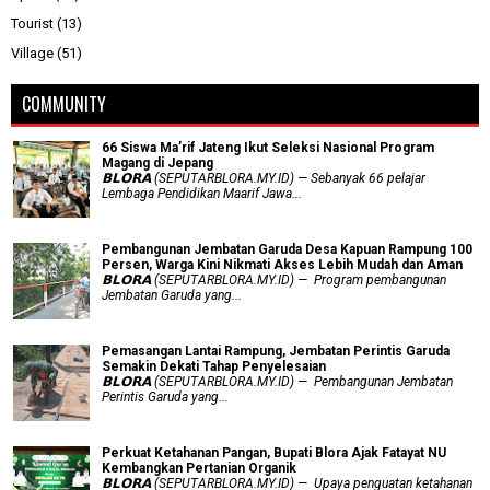
Tourist
(13)
Village
(51)
COMMUNITY
66 Siswa Ma’rif Jateng Ikut Seleksi Nasional Program
Magang di Jepang
𝗕𝗟𝗢𝗥𝗔 (SEPUTARBLORA.MY.ID) — Sebanyak 66 pelajar
Lembaga Pendidikan Maarif Jawa...
Pembangunan Jembatan Garuda Desa Kapuan Rampung 100
Persen, Warga Kini Nikmati Akses Lebih Mudah dan Aman
𝗕𝗟𝗢𝗥𝗔 (SEPUTARBLORA.MY.ID) — Program pembangunan
Jembatan Garuda yang...
Pemasangan Lantai Rampung, Jembatan Perintis Garuda
Semakin Dekati Tahap Penyelesaian
𝗕𝗟𝗢𝗥𝗔 (SEPUTARBLORA.MY.ID) — Pembangunan Jembatan
Perintis Garuda yang...
​Perkuat Ketahanan Pangan, Bupati Blora Ajak Fatayat NU
Kembangkan Pertanian Organik
𝗕𝗟𝗢𝗥𝗔 (SEPUTARBLORA.MY.ID) — Upaya penguatan ketahanan