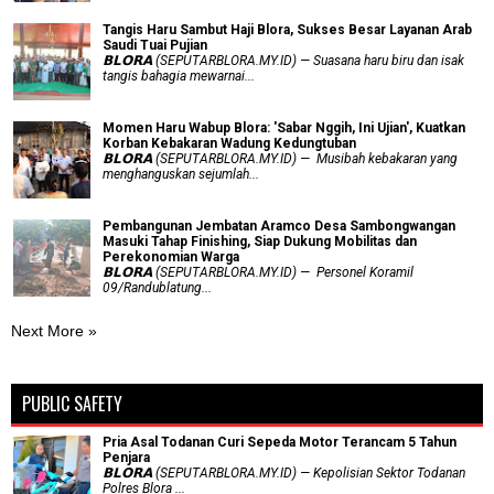
Tangis Haru Sambut Haji Blora, Sukses Besar Layanan Arab
Saudi Tuai Pujian
𝗕𝗟𝗢𝗥𝗔 (SEPUTARBLORA.MY.ID) — Suasana haru biru dan isak
tangis bahagia mewarnai...
Momen Haru Wabup Blora: ​'Sabar Nggih, Ini Ujian', Kuatkan
Korban Kebakaran Wadung Kedungtuban
𝗕𝗟𝗢𝗥𝗔 (SEPUTARBLORA.MY.ID) — Musibah kebakaran yang
menghanguskan sejumlah...
Pembangunan Jembatan Aramco Desa Sambongwangan
Masuki Tahap Finishing, Siap Dukung Mobilitas dan
Perekonomian Warga
𝗕𝗟𝗢𝗥𝗔 (SEPUTARBLORA.MY.ID) — Personel Koramil
09/Randublatung...
Next More »
PUBLIC SAFETY
Pria Asal Todanan Curi Sepeda Motor Terancam 5 Tahun
Penjara
𝗕𝗟𝗢𝗥𝗔 (SEPUTARBLORA.MY.ID) — Kepolisian Sektor Todanan
Polres Blora ...