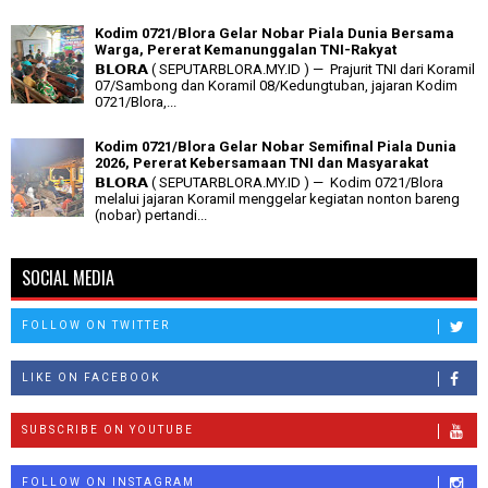
Kodim 0721/Blora Gelar Nobar Piala Dunia Bersama
Warga, Pererat Kemanunggalan TNI-Rakyat
𝗕𝗟𝗢𝗥𝗔 ( SEPUTARBLORA.MY.ID ) — Prajurit TNI dari Koramil
07/Sambong dan Koramil 08/Kedungtuban, jajaran Kodim
0721/Blora,...
Kodim 0721/Blora Gelar Nobar Semifinal Piala Dunia
2026, Pererat Kebersamaan TNI dan Masyarakat
𝗕𝗟𝗢𝗥𝗔 ( SEPUTARBLORA.MY.ID ) — Kodim 0721/Blora
melalui jajaran Koramil menggelar kegiatan nonton bareng
(nobar) pertandi...
SOCIAL MEDIA
FOLLOW ON TWITTER
LIKE ON FACEBOOK
SUBSCRIBE ON YOUTUBE
FOLLOW ON INSTAGRAM