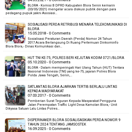
BLORA - Komisi B DPRD Kabupaten Blora Senin kemarin
(03/05/2021) mengelar acara diskusi publik dengan para
pedagang pupuk yakni Asosiasi…
SOSIALISASI PERDA RETRIBUSI MENARA TELEKOMUNIKASI DI
BLORA
15.05.2018 - 0 Comments
Sosialisasi Peraturan Daerah (Perda) Nomor 24 Tahun
2017.Acara Berlangsung Di Ruang Pertemuan Dinkominfo
Blora Blora,- Dinas Komunikasi dan…
HUT TNI KE-75, POLRES BERI KEJUTAN KODIM 0721/BLORA
05.10.2020 - 0 Comments
BLORA - Dalam memperingati Hari Ulang Tahun (HUT) Tentara
Nasional Indonesia (TNI) yang ke-75, jajaran Polres Blora
Polda Jawa Tengah, Senin,…
SATLANTAS BLORA AJARKAN TERTIB BERLALU LINTAS
KEPADA MASYARAKAT
07.03.2017 - 0 Comments
Pemberian Surat Teguran Kepada Masyarakat Pengguna
Jalan Perempatan Traffic Light Desa Kamolan Blora,- Unit
Dikyasa Satuan Lalu Lintas Polres…
DISPERINAKER BLORA SOSIALISASIKAN PERDA NOMOR 9
TAHUN 2024 TENTANG JAMSOSTEK
16.09.2025 - 0 Comments