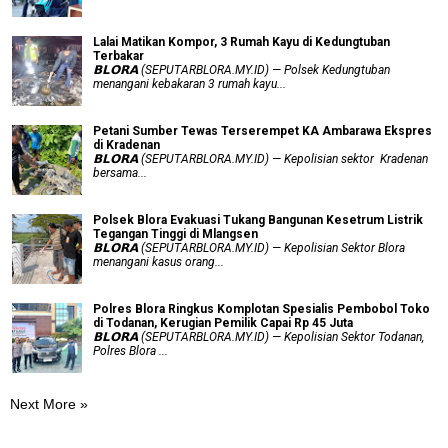
Lalai Matikan Kompor, 3 Rumah Kayu di Kedungtuban
Terbakar
𝗕𝗟𝗢𝗥𝗔 (SEPUTARBLORA.MY.ID) — Polsek Kedungtuban
menangani kebakaran 3 rumah kayu...
Petani Sumber Tewas Terserempet KA Ambarawa Ekspres
di Kradenan
𝗕𝗟𝗢𝗥𝗔 (SEPUTARBLORA.MY.ID) — Kepolisian sektor Kradenan
bersama...
Polsek Blora Evakuasi Tukang Bangunan Kesetrum Listrik
Tegangan Tinggi di Mlangsen
𝗕𝗟𝗢𝗥𝗔 (SEPUTARBLORA.MY.ID) — Kepolisian Sektor Blora
menangani kasus orang...
Polres Blora Ringkus Komplotan Spesialis Pembobol Toko
di Todanan, Kerugian Pemilik Capai Rp 45 Juta
𝗕𝗟𝗢𝗥𝗔 (SEPUTARBLORA.MY.ID) — Kepolisian Sektor Todanan,
Polres Blora ...
Next More »