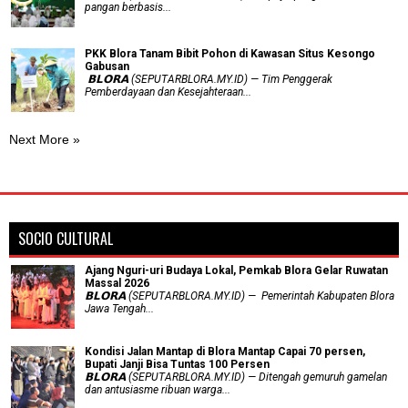
pangan berbasis...
PKK Blora Tanam Bibit Pohon di Kawasan Situs Kesongo
Gabusan
‎ 𝗕𝗟𝗢𝗥𝗔 (SEPUTARBLORA.MY.ID) — Tim Penggerak
Pemberdayaan dan Kesejahteraan...
Next More »
SOCIO CULTURAL
Ajang Nguri-uri Budaya Lokal, Pemkab Blora Gelar Ruwatan
Massal 2026
𝗕𝗟𝗢𝗥𝗔 (SEPUTARBLORA.MY.ID) — Pemerintah Kabupaten Blora
Jawa Tengah...
Kondisi Jalan Mantap di Blora Mantap Capai 70 persen,
Bupati Janji Bisa Tuntas 100 Persen
𝗕𝗟𝗢𝗥𝗔 (SEPUTARBLORA.MY.ID) — Ditengah gemuruh gamelan
dan antusiasme ribuan warga...