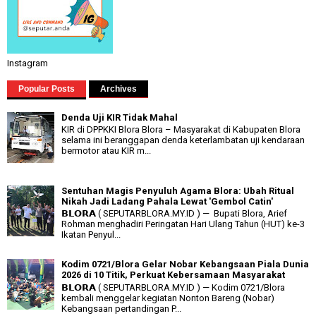
Instagram
Popular Posts
Archives
Denda Uji KIR Tidak Mahal
KIR di DPPKKI Blora Blora – Masyarakat di Kabupaten Blora
selama ini beranggapan denda keterlambatan uji kendaraan
bermotor atau KIR m...
Sentuhan Magis Penyuluh Agama Blora: Ubah Ritual
Nikah Jadi Ladang Pahala Lewat 'Gembol Catin'
𝗕𝗟𝗢𝗥𝗔 ( SEPUTARBLORA.MY.ID ) — Bupati Blora, Arief
Rohman menghadiri Peringatan Hari Ulang Tahun (HUT) ke-3
Ikatan Penyul...
Kodim 0721/Blora Gelar Nobar Kebangsaan Piala Dunia
2026 di 10 Titik, Perkuat Kebersamaan Masyarakat
𝗕𝗟𝗢𝗥𝗔 ( SEPUTARBLORA.MY.ID ) — Kodim 0721/Blora
kembali menggelar kegiatan Nonton Bareng (Nobar)
Kebangsaan pertandingan P...