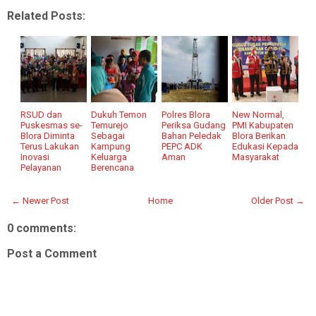
Related Posts:
RSUD dan
Dukuh Temon
Polres Blora
New Normal,
Puskesmas se-
Temurejo
Periksa Gudang
PMI Kabupaten
Blora Diminta
Sebagai
Bahan Peledak
Blora Berikan
Terus Lakukan
Kampung
PEPC ADK
Edukasi Kepada
Inovasi
Keluarga
Aman
Masyarakat
Pelayanan
Berencana
← Newer Post
Home
Older Post →
0 comments:
Post a Comment