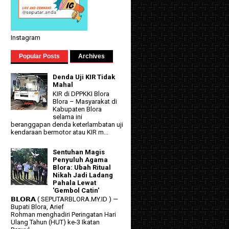
Instagram
Popular Posts
Archives
Denda Uji KIR Tidak
Mahal
KIR di DPPKKI Blora
Blora – Masyarakat di
Kabupaten Blora
selama ini
beranggapan denda keterlambatan uji
kendaraan bermotor atau KIR m...
Sentuhan Magis
Penyuluh Agama
Blora: Ubah Ritual
Nikah Jadi Ladang
Pahala Lewat
'Gembol Catin'
𝗕𝗟𝗢𝗥𝗔 ( SEPUTARBLORA.MY.ID ) —
Bupati Blora, Arief
Rohman menghadiri Peringatan Hari
Ulang Tahun (HUT) ke-3 Ikatan