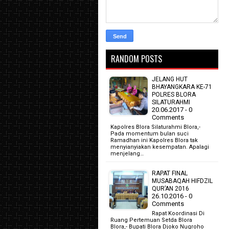
RANDOM POSTS
JELANG HUT
BHAYANGKARA KE-71
POLRES BLORA
SILATURAHMI
20.06.2017 - 0
Comments
Kapolres Blora Silaturahmi Blora,-
Pada momentum bulan suci
Ramadhan ini Kapolres Blora tak
menyianyiakan kesempatan. Apalagi
menjelang…
RAPAT FINAL
MUSABAQAH HIFDZIL
QUR’AN 2016
26.10.2016 - 0
Comments
Rapat Koordinasi Di
Ruang Pertemuan Setda Blora
Blora,- Bupati Blora Djoko Nugroho