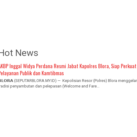
Hot News
AKBP Inggal Widya Perdana Resmi Jabat Kapolres Blora, Siap Perkuat
Pelayanan Publik dan Kamtibmas
𝗕𝗟𝗢𝗥𝗔 (SEPUTARBLORA.MY.ID) — Kepolisian Resor (Polres) Blora menggelar
tradisi penyambutan dan pelepasan (Welcome and Fare...