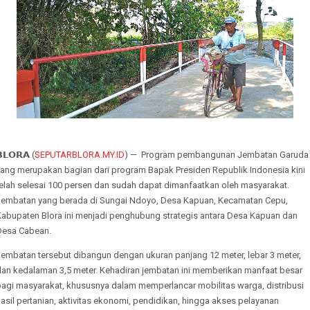
𝗟𝗢𝗥𝗔 (
SEPUTARBLORA.MY.ID
) — Program pembangunan Jembatan Garuda
yang merupakan bagian dari program Bapak Presiden Republik Indonesia kini
telah selesai 100 persen dan sudah dapat dimanfaatkan oleh masyarakat.
Jembatan yang berada di Sungai Ndoyo, Desa Kapuan, Kecamatan Cepu,
Kabupaten Blora ini menjadi penghubung strategis antara Desa Kapuan dan
Desa Cabean.
Jembatan tersebut dibangun dengan ukuran panjang 12 meter, lebar 3 meter,
dan kedalaman 3,5 meter. Kehadiran jembatan ini memberikan manfaat besar
bagi masyarakat, khususnya dalam memperlancar mobilitas warga, distribusi
asil pertanian, aktivitas ekonomi, pendidikan, hingga akses pelayanan