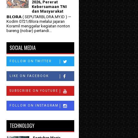
2026, Pererat
Kebersamaan TNI
dan Masyarakat
𝗕𝗟𝗢𝗥𝗔 ( SEPUTARBLORA.MY.ID ) —
Kodim 0721/Blora melalui jajaran
Koramil menggelar kegiatan nonton
bareng (nobar) pertandi...
SOCIAL MEDIA
FOLLOW ON TWITTER
LIKE ON FACEBOOK
SUBSCRIBE ON YOUTUBE
FOLLOW ON INSTAGRAM
TECHNOLOGY
Sentuhan Magis