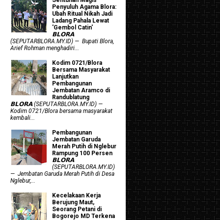
Penyuluh Agama Blora:
Ubah Ritual Nikah Jadi
Ladang Pahala Lewat
'Gembol Catin'
𝗕𝗟𝗢𝗥𝗔
(SEPUTARBLORA.MY.ID) — Bupati Blora,
Arief Rohman menghadiri...
Kodim 0721/Blora
Bersama Masyarakat
Lanjutkan
Pembangunan
Jembatan Aramco di
Randublatung
𝗕𝗟𝗢𝗥𝗔 (SEPUTARBLORA.MY.ID) —
Kodim 0721/Blora bersama masyarakat
kembali...
Pembangunan
Jembatan Garuda
Merah Putih di Nglebur
Rampung 100 Persen
𝗕𝗟𝗢𝗥𝗔
(SEPUTARBLORA.MY.ID)
— Jembatan Garuda Merah Putih di Desa
Nglebur,...
Kecelakaan Kerja
Berujung Maut,
Seorang Petani di
Bogorejo MD Terkena