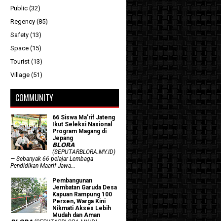
Public
(32)
Regency
(85)
Safety
(13)
Space
(15)
Tourist
(13)
Village
(51)
COMMUNITY
66 Siswa Ma’rif Jateng
Ikut Seleksi Nasional
Program Magang di
Jepang
𝗕𝗟𝗢𝗥𝗔
(SEPUTARBLORA.MY.ID)
— Sebanyak 66 pelajar Lembaga
Pendidikan Maarif Jawa...
Pembangunan
Jembatan Garuda Desa
Kapuan Rampung 100
Persen, Warga Kini
Nikmati Akses Lebih
Mudah dan Aman