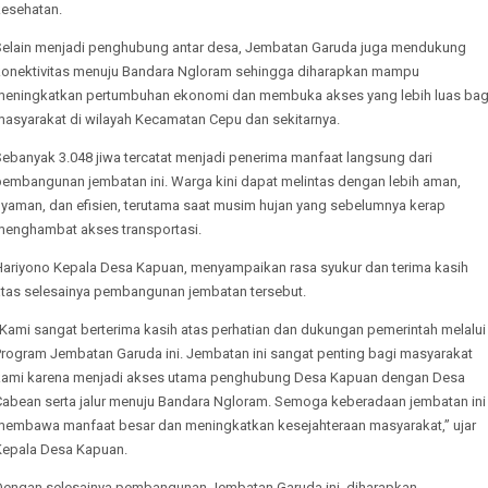
kesehatan.
Selain menjadi penghubung antar desa, Jembatan Garuda juga mendukung
konektivitas menuju Bandara Ngloram sehingga diharapkan mampu
meningkatkan pertumbuhan ekonomi dan membuka akses yang lebih luas bag
masyarakat di wilayah Kecamatan Cepu dan sekitarnya.
Sebanyak 3.048 jiwa tercatat menjadi penerima manfaat langsung dari
pembangunan jembatan ini. Warga kini dapat melintas dengan lebih aman,
nyaman, dan efisien, terutama saat musim hujan yang sebelumnya kerap
menghambat akses transportasi.
Hariyono Kepala Desa Kapuan, menyampaikan rasa syukur dan terima kasih
atas selesainya pembangunan jembatan tersebut.
“Kami sangat berterima kasih atas perhatian dan dukungan pemerintah melalui
Program Jembatan Garuda ini. Jembatan ini sangat penting bagi masyarakat
kami karena menjadi akses utama penghubung Desa Kapuan dengan Desa
Cabean serta jalur menuju Bandara Ngloram. Semoga keberadaan jembatan ini
membawa manfaat besar dan meningkatkan kesejahteraan masyarakat,” ujar
Kepala Desa Kapuan.
Dengan selesainya pembangunan Jembatan Garuda ini, diharapkan