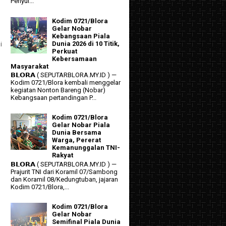
Penyul...
Kodim 0721/Blora
Gelar Nobar
Kebangsaan Piala
Dunia 2026 di 10 Titik,
i
Perkuat
Kebersamaan
Masyarakat
𝗕𝗟𝗢𝗥𝗔 ( SEPUTARBLORA.MY.ID ) —
Kodim 0721/Blora kembali menggelar
kegiatan Nonton Bareng (Nobar)
Kebangsaan pertandingan P...
Kodim 0721/Blora
Gelar Nobar Piala
Dunia Bersama
Warga, Pererat
Kemanunggalan TNI-
Rakyat
𝗕𝗟𝗢𝗥𝗔 ( SEPUTARBLORA.MY.ID ) —
Prajurit TNI dari Koramil 07/Sambong
dan Koramil 08/Kedungtuban, jajaran
Kodim 0721/Blora,...
Kodim 0721/Blora
Gelar Nobar
Semifinal Piala Dunia