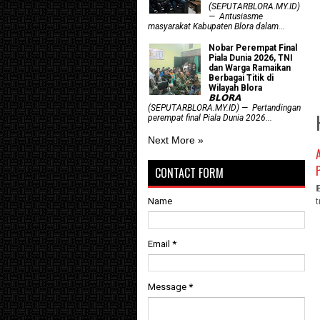
(SEPUTARBLORA.MY.ID)
— Antusiasme
masyarakat Kabupaten Blora dalam...
Nobar Perempat Final
Piala Dunia 2026, TNI
dan Warga Ramaikan
Berbagai Titik di
Wilayah Blora
𝗕𝗟𝗢𝗥𝗔
(SEPUTARBLORA.MY.ID) — Pertandingan
perempat final Piala Dunia 2026...
Next More »
CONTACT FORM
Name
Email
*
Message
*