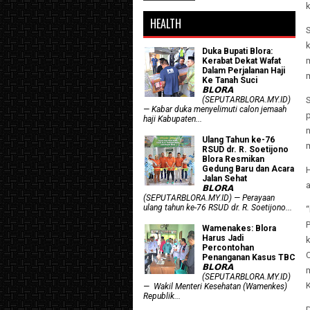
HEALTH
Duka Bupati Blora:
Kerabat Dekat Wafat
Dalam Perjalanan Haji
Ke Tanah Suci
𝗕𝗟𝗢𝗥𝗔
(SEPUTARBLORA.MY.ID)
— Kabar duka menyelimuti calon jemaah
haji Kabupaten...
Ulang Tahun ke-76
RSUD dr. R. Soetijono
Blora Resmikan
Gedung Baru dan Acara
Jalan Sehat
𝗕𝗟𝗢𝗥𝗔
(SEPUTARBLORA.MY.ID) — Perayaan
ulang tahun ke-76 RSUD dr. R. Soetijono...
Wamenakes: Blora
Harus Jadi
Percontohan
Penanganan Kasus TBC
𝗕𝗟𝗢𝗥𝗔
(SEPUTARBLORA.MY.ID)
— Wakil Menteri Kesehatan (Wamenkes)
Republik...