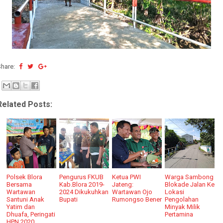
Share:
Related Posts:
Polsek Blora
Pengurus FKUB
Ketua PWI
Warga Sambong
Bersama
Kab.Blora 2019-
Jateng:
Blokade Jalan Ke
Wartawan
2024 Dikukuhkan
Wartawan Ojo
Lokasi
Santuni Anak
Bupati
Rumongso Bener
Pengolahan
Yatim dan
Minyak Milik
Dhuafa, Peringati
Pertamina
HPN 2020