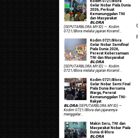
Kodim 0721/Blora
Gelar Nobar Piala Dunia
2026, Perkuat
Kemanunggalan TNI
dan Masyarakat
𝗕𝗟𝗢𝗥𝗔
(SEPUTARBLORA.MY.ID) — Kodim
0721/Blora melalui jajaran Koramil...
Kodim 0721/Blora
Gelar Nobar Semifinal
Piala Dunia 2026,
Pererat Kebersamaan
TNI dan Masyarakat
𝗕𝗟𝗢𝗥𝗔
(SEPUTARBLORA.MY.ID) — Kodim
0721/Blora melalui jajaran Koramil...
Kodim 0721/Blora
Gelar Nobar Semi Final
Piala Dunia Bersama
Warga, Pererat
Kemanunggalan TNI-
Rakyat
𝗕𝗟𝗢𝗥𝗔 (SEPUTARBLORA.MY.ID) —
Kodim 0721/Blora dan jajarannya
menggelar...
Makin Seru, TNI dan
Masyarakat Nobar Piala
Dunia di Blora
𝗕𝗟𝗢𝗥𝗔