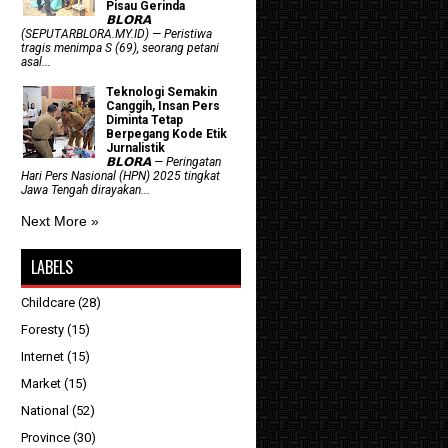
Pisau Gerinda
𝗕𝗟𝗢𝗥𝗔
(SEPUTARBLORA.MY.ID) — Peristiwa
tragis menimpa S (69), seorang petani
asal...
Teknologi Semakin
Canggih, Insan Pers
Diminta Tetap
Berpegang Kode Etik
Jurnalistik
𝗕𝗟𝗢𝗥𝗔 — Peringatan
Hari Pers Nasional (HPN) 2025 tingkat
Jawa Tengah dirayakan...
Next More »
LABELS
Childcare
(28)
Foresty
(15)
Internet
(15)
Market
(15)
National
(52)
Province
(30)