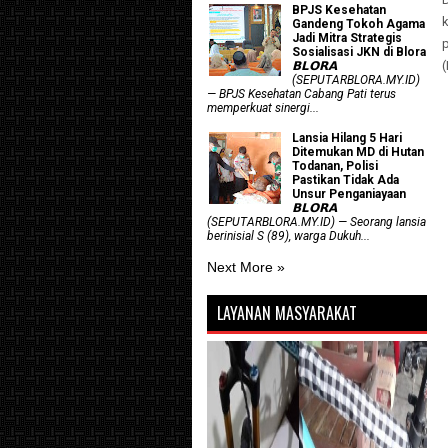
BPJS Kesehatan
Gandeng Tokoh Agama
Jadi Mitra Strategis
Sosialisasi JKN di Blora
𝗕𝗟𝗢𝗥𝗔
(SEPUTARBLORA.MY.ID)
— BPJS Kesehatan Cabang Pati terus
memperkuat sinergi...
Lansia Hilang 5 Hari
Ditemukan MD di Hutan
Todanan, Polisi
Pastikan Tidak Ada
Unsur Penganiayaan
𝗕𝗟𝗢𝗥𝗔
(SEPUTARBLORA.MY.ID) — Seorang lansia
berinisial S (89), warga Dukuh...
Next More »
LAYANAN MASYARAKAT