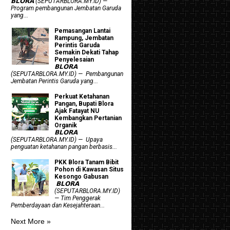
𝗕𝗟𝗢𝗥𝗔 (SEPUTARBLORA.MY.ID) —
Program pembangunan Jembatan Garuda
yang...
Pemasangan Lantai
Rampung, Jembatan
Perintis Garuda
Semakin Dekati Tahap
Penyelesaian
𝗕𝗟𝗢𝗥𝗔
(SEPUTARBLORA.MY.ID) — Pembangunan
Jembatan Perintis Garuda yang...
​Perkuat Ketahanan
Pangan, Bupati Blora
Ajak Fatayat NU
Kembangkan Pertanian
Organik
𝗕𝗟𝗢𝗥𝗔
(SEPUTARBLORA.MY.ID) — Upaya
penguatan ketahanan pangan berbasis...
PKK Blora Tanam Bibit
Pohon di Kawasan Situs
Kesongo Gabusan
‎ 𝗕𝗟𝗢𝗥𝗔
(SEPUTARBLORA.MY.ID)
— Tim Penggerak
Pemberdayaan dan Kesejahteraan...
Next More »