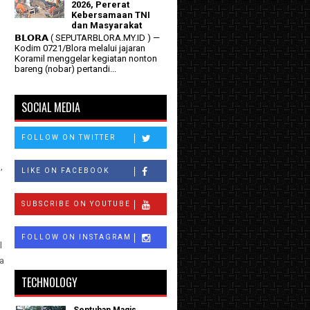
2026, Pererat
Kebersamaan TNI
dan Masyarakat
𝗕𝗟𝗢𝗥𝗔 ( SEPUTARBLORA.MY.ID ) —
Kodim 0721/Blora melalui jajaran
Koramil menggelar kegiatan nonton
bareng (nobar) pertandi...
SOCIAL MEDIA
FOLLOW ON TWITTER
,
LIKE ON FACEBOOK
SUBSCRIBE ON YOUTUBE
FOLLOW ON INSTAGRAM
l
a
TECHNOLOGY
Sentuhan Magis