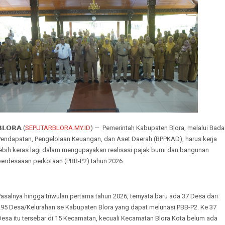
𝗟𝗢𝗥𝗔 (
SEPUTARBLORA.MY.ID
) — Pemerintah Kabupaten Blora, melalui Bada
Pendapatan, Pengelolaan Keuangan, dan Aset Daerah (BPPKAD), harus kerja
lebih keras lagi dalam mengupayakan realisasi pajak bumi dan bangunan
perdesaaan perkotaan (PBB-P2) tahun 2026.
asalnya hingga triwulan pertama tahun 2026, ternyata baru ada 37 Desa dari
295 Desa/Kelurahan se Kabupaten Blora yang dapat melunasi PBB-P2. Ke 37
Desa itu tersebar di 15 Kecamatan, kecuali Kecamatan Blora Kota belum ada