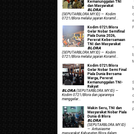
Kemanunggalan TNI
dan Masyarakat
𝗕𝗟𝗢𝗥𝗔
(SEPUTARBLORA.MY.ID) — Kodim
0721/Blora melalui jajaran Koramil...
P
Kodim 0721/Blora
Gelar Nobar Semifinal
Piala Dunia 2026,
Pererat Kebersamaan
TNI dan Masyarakat
“
𝗕𝗟𝗢𝗥𝗔
(SEPUTARBLORA.MY.ID) — Kodim
b
0721/Blora melalui jajaran Koramil...
M
Kodim 0721/Blora
Gelar Nobar Semi Final
Piala Dunia Bersama
Warga, Pererat
Kemanunggalan TNI-
Rakyat
𝗕𝗟𝗢𝗥𝗔 (SEPUTARBLORA.MY.ID) —
Kodim 0721/Blora dan jajarannya
menggelar...
Makin Seru, TNI dan
Masyarakat Nobar Piala
Dunia di Blora
𝗕𝗟𝗢𝗥𝗔
(SEPUTARBLORA.MY.ID)
— Antusiasme
masyarakat Kabupaten Blora dalam...