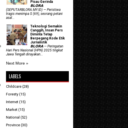
Pisau Gerinda
𝗕𝗟𝗢𝗥𝗔
(SEPUTARBLORA.MY.ID) — Peristiwa
tragis menimpa S (69), seorang petani
asal...
Teknologi Semakin
Canggih, Insan Pers
Diminta Tetap
Berpegang Kode Etik
Jurnalistik
a
𝗕𝗟𝗢𝗥𝗔 — Peringatan
Hari Pers Nasional (HPN) 2025 tingkat
Jawa Tengah dirayakan...
Next More »
LABELS
h
Childcare
(28)
Foresty
(15)
Internet
(15)
Market
(15)
National
(52)
Province
(30)