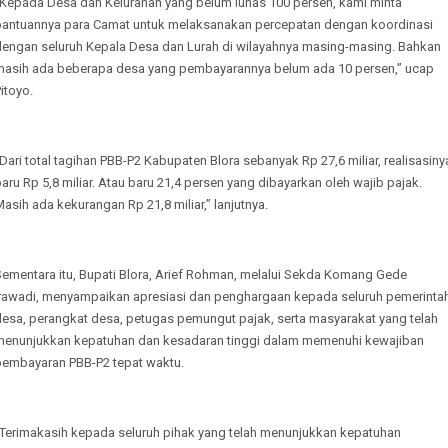
“Kepada Desa dan Kelurahan yang belum lunas 100 persen, kami minta
bantuannya para Camat untuk melaksanakan percepatan dengan koordinasi
dengan seluruh Kepala Desa dan Lurah di wilayahnya masing-masing. Bahkan
masih ada beberapa desa yang pembayarannya belum ada 10 persen,” ucap
itoyo.
Dari total tagihan PBB-P2 Kabupaten Blora sebanyak Rp 27,6 miliar, realisasiny
aru Rp 5,8 miliar. Atau baru 21,4 persen yang dibayarkan oleh wajib pajak.
asih ada kekurangan Rp 21,8 miliar,” lanjutnya.
Sementara itu, Bupati Blora, Arief Rohman, melalui Sekda Komang Gede
Irawadi, menyampaikan apresiasi dan penghargaan kepada seluruh pemerinta
desa, perangkat desa, petugas pemungut pajak, serta masyarakat yang telah
menunjukkan kepatuhan dan kesadaran tinggi dalam memenuhi kewajiban
pembayaran PBB-P2 tepat waktu.
“Terimakasih kepada seluruh pihak yang telah menunjukkan kepatuhan