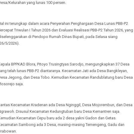
Desa/Kelurahan yang lunas 100 persen.
Hal ini terungkap dalam acara Penyerahan Penghargaan Desa Lunas PBB-P2
ercepat Triwulan I Tahun 2026 dan Evaluasi Realisasi PBB-P2 Tahun 2026, yang
diselenggarakan di Pendopo Rumah Dinas Bupati, pada Selasa siang
26/5/2026).
Kepala BPPKAD Blora, Pitoyo Trusingtyas Sarodjo, mengungkapkan 37 Desa
yang telah lunas PBB-P2 diantaranya. Kecamatan Jati ada Desa Bangkleyan,
Desa Jegong, dan Desa Tobo. Kemudian Kecamatan Randublatung baru Desa
losorejo saja.
Lantas Kecamatan Kradenan ada Desa Nginggil, Desa Mojorembun, dan Desa
Ngrawoh. Disusul Kecamatan Kedungtuban baru Desa Kemantren saja.
Kemudian Kecamatan Cepu baru ada 2 desa yakni Gadon dan Getas.
Kecamatan Sambong ada 3 Desa, masing-masing Temengeng, Gadu dan
Brabowan.