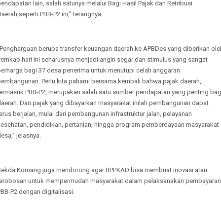
endapatan lain, salah satunya melalui Bagi Hasil Pajak dan Retribusi
aerah,seperti PBB-P2 ini,” terangnya.
“Penghargaan berupa transfer keuangan daerah ke APBDes yang diberikan ole
Pemkab hari ini seharusnya menjadi angin segar dan stimulus yang sangat
berharga bagi 37 desa penerima untuk menutupi celah anggaran
pembangunan. Perlu kita pahami bersama kembali bahwa pajak daerah,
termasuk PBB-P2, merupakan salah satu sumber pendapatan yang penting bag
daerah. Dari pajak yang dibayarkan masyarakat inilah pembangunan dapat
erus berjalan, mulai dari pembangunan infrastruktur jalan, pelayanan
kesehatan, pendidikan, pertanian, hingga program pemberdayaan masyarakat
esa,” jelasnya.
Sekda Komang juga mendorong agar BPPKAD bisa membuat inovasi atau
terobosan untuk mempermudah masyarakat dalam pelaksanakan pembayaran
BB-P2 dengan digitalisasi.