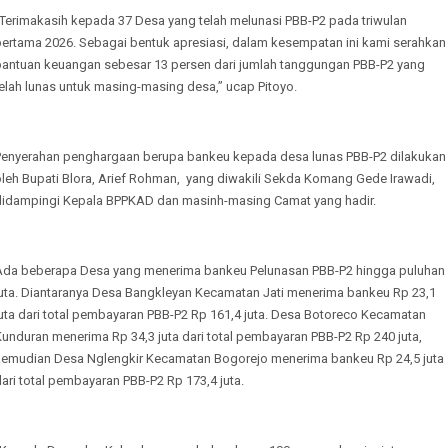
“Terimakasih kepada 37 Desa yang telah melunasi PBB-P2 pada triwulan
pertama 2026. Sebagai bentuk apresiasi, dalam kesempatan ini kami serahkan
bantuan keuangan sebesar 13 persen dari jumlah tanggungan PBB-P2 yang
elah lunas untuk masing-masing desa,” ucap Pitoyo.
Penyerahan penghargaan berupa bankeu kepada desa lunas PBB-P2 dilakukan
oleh Bupati Blora, Arief Rohman, yang diwakili Sekda Komang Gede Irawadi,
didampingi Kepala BPPKAD dan masinh-masing Camat yang hadir.
Ada beberapa Desa yang menerima bankeu Pelunasan PBB-P2 hingga puluhan
juta. Diantaranya Desa Bangkleyan Kecamatan Jati menerima bankeu Rp 23,1
uta dari total pembayaran PBB-P2 Rp 161,4 juta. Desa Botoreco Kecamatan
unduran menerima Rp 34,3 juta dari total pembayaran PBB-P2 Rp 240 juta,
kemudian Desa Nglengkir Kecamatan Bogorejo menerima bankeu Rp 24,5 juta
ari total pembayaran PBB-P2 Rp 173,4 juta.