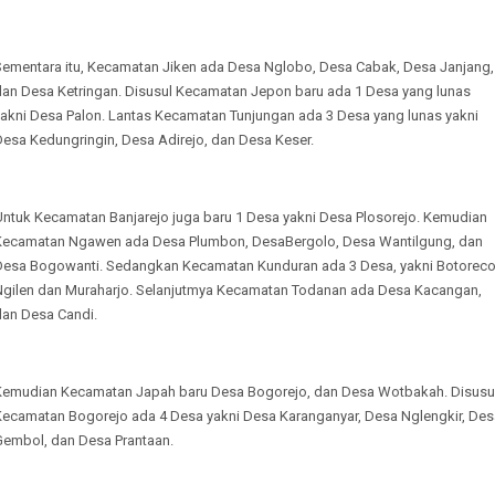
Sementara itu, Kecamatan Jiken ada Desa Nglobo, Desa Cabak, Desa Janjang,
dan Desa Ketringan. Disusul Kecamatan Jepon baru ada 1 Desa yang lunas
yakni Desa Palon. Lantas Kecamatan Tunjungan ada 3 Desa yang lunas yakni
Desa Kedungringin, Desa Adirejo, dan Desa Keser.
Untuk Kecamatan Banjarejo juga baru 1 Desa yakni Desa Plosorejo. Kemudian
Kecamatan Ngawen ada Desa Plumbon, DesaBergolo, Desa Wantilgung, dan
Desa Bogowanti. Sedangkan Kecamatan Kunduran ada 3 Desa, yakni Botoreco
Ngilen dan Muraharjo. Selanjutmya Kecamatan Todanan ada Desa Kacangan,
dan Desa Candi.
Kemudian Kecamatan Japah baru Desa Bogorejo, dan Desa Wotbakah. Disusu
Kecamatan Bogorejo ada 4 Desa yakni Desa Karanganyar, Desa Nglengkir, Des
Gembol, dan Desa Prantaan.