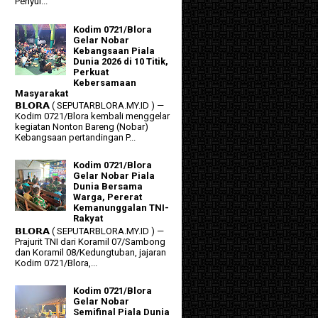
Penyul...
Kodim 0721/Blora
Gelar Nobar
Kebangsaan Piala
Dunia 2026 di 10 Titik,
Perkuat
Kebersamaan
Masyarakat
𝗕𝗟𝗢𝗥𝗔 ( SEPUTARBLORA.MY.ID ) —
Kodim 0721/Blora kembali menggelar
kegiatan Nonton Bareng (Nobar)
Kebangsaan pertandingan P...
Kodim 0721/Blora
Gelar Nobar Piala
Dunia Bersama
Warga, Pererat
Kemanunggalan TNI-
Rakyat
𝗕𝗟𝗢𝗥𝗔 ( SEPUTARBLORA.MY.ID ) —
Prajurit TNI dari Koramil 07/Sambong
dan Koramil 08/Kedungtuban, jajaran
Kodim 0721/Blora,...
Kodim 0721/Blora
Gelar Nobar
Semifinal Piala Dunia