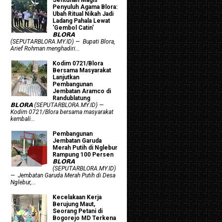
Penyuluh Agama Blora:
Ubah Ritual Nikah Jadi
Ladang Pahala Lewat
'Gembol Catin'
𝗕𝗟𝗢𝗥𝗔
(SEPUTARBLORA.MY.ID) — Bupati Blora,
Arief Rohman menghadiri...
Kodim 0721/Blora
Bersama Masyarakat
Lanjutkan
Pembangunan
Jembatan Aramco di
Randublatung
𝗕𝗟𝗢𝗥𝗔 (SEPUTARBLORA.MY.ID) —
Kodim 0721/Blora bersama masyarakat
kembali...
Pembangunan
Jembatan Garuda
Merah Putih di Nglebur
Rampung 100 Persen
𝗕𝗟𝗢𝗥𝗔
(SEPUTARBLORA.MY.ID)
— Jembatan Garuda Merah Putih di Desa
Nglebur,...
Kecelakaan Kerja
Berujung Maut,
Seorang Petani di
Bogorejo MD Terkena