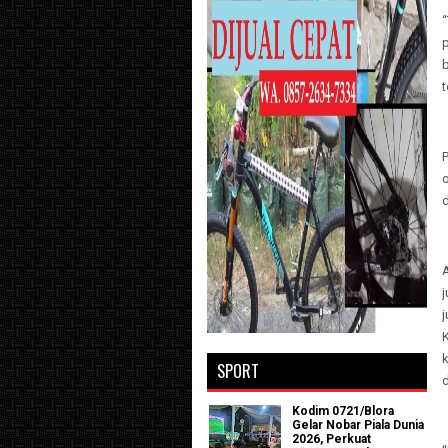
t
j
K
SPORT
d
Kodim 0721/Blora
Gelar Nobar Piala Dunia
2026, Perkuat