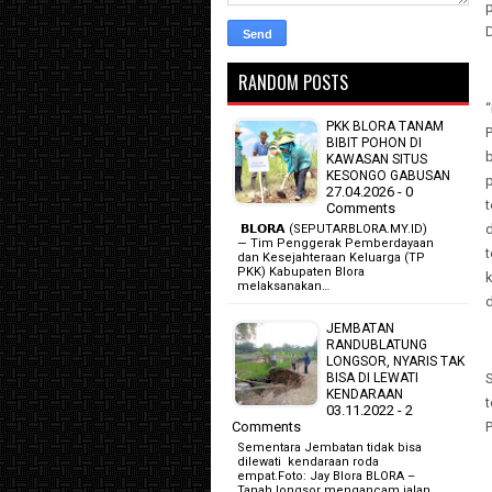
p
D
RANDOM POSTS
PKK BLORA TANAM
BIBIT POHON DI
KAWASAN SITUS
KESONGO GABUSAN
27.04.2026 - 0
Comments
‎ 𝗕𝗟𝗢𝗥𝗔 (SEPUTARBLORA.MY.ID)
— Tim Penggerak Pemberdayaan
t
dan Kesejahteraan Keluarga (TP
PKK) Kabupaten Blora
melaksanakan…
d
JEMBATAN
RANDUBLATUNG
LONGSOR, NYARIS TAK
BISA DI LEWATI
KENDARAAN
03.11.2022 - 2
Comments
P
Sementara Jembatan tidak bisa
dilewati kendaraan roda
empat.Foto: Jay Blora BLORA –
Tanah longsor mengancam jalan