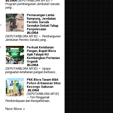
𝗕𝗟𝗢𝗥𝗔 (SEPUTARBLORA.MY.ID) —
Program pembangunan Jembatan Garuda
yang...
Pemasangan Lantai
Rampung, Jembatan
Perintis Garuda
h
Semakin Dekati Tahap
Penyelesaian
𝗕𝗟𝗢𝗥𝗔
(SEPUTARBLORA.MY.ID) — Pembangunan
Jembatan Perintis Garuda yang...
i
​Perkuat Ketahanan
Pangan, Bupati Blora
Ajak Fatayat NU
Kembangkan Pertanian
Organik
𝗕𝗟𝗢𝗥𝗔
(SEPUTARBLORA.MY.ID) — Upaya
penguatan ketahanan pangan berbasis...
PKK Blora Tanam Bibit
Pohon di Kawasan Situs
Kesongo Gabusan
‎ 𝗕𝗟𝗢𝗥𝗔
(SEPUTARBLORA.MY.ID)
— Tim Penggerak
Pemberdayaan dan Kesejahteraan...
Next More »