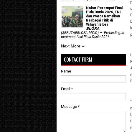
Nobar Perempat Final
Piala Dunia 2026, TNI
dan Warga Ramaikan
Berbagai Titik di
b
Wilayah Blora
𝗕𝗟𝗢𝗥𝗔
(SEPUTARBLORA.MY.ID) — Pertandingan
p
perempat final Piala Dunia 2026...
Next More »
U
CONTACT FORM
R
Name
Email
*
Message
*
f
D