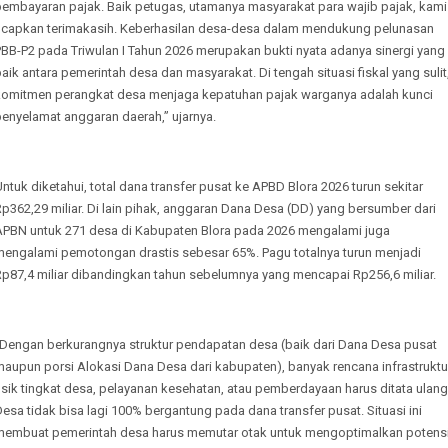
pembayaran pajak. Baik petugas, utamanya masyarakat para wajib pajak, kami
ucapkan terimakasih. Keberhasilan desa-desa dalam mendukung pelunasan
PBB-P2 pada Triwulan I Tahun 2026 merupakan bukti nyata adanya sinergi yang
aik antara pemerintah desa dan masyarakat. Di tengah situasi fiskal yang sulit
komitmen perangkat desa menjaga kepatuhan pajak warganya adalah kunci
enyelamat anggaran daerah,” ujarnya.
ntuk diketahui, total dana transfer pusat ke APBD Blora 2026 turun sekitar
p362,29 miliar. Di lain pihak, anggaran Dana Desa (DD) yang bersumber dari
APBN untuk 271 desa di Kabupaten Blora pada 2026 mengalami juga
mengalami pemotongan drastis sebesar 65%. Pagu totalnya turun menjadi
Rp87,4 miliar dibandingkan tahun sebelumnya yang mencapai Rp256,6 miliar.
“Dengan berkurangnya struktur pendapatan desa (baik dari Dana Desa pusat
maupun porsi Alokasi Dana Desa dari kabupaten), banyak rencana infrastruktu
isik tingkat desa, pelayanan kesehatan, atau pemberdayaan harus ditata ulang
esa tidak bisa lagi 100% bergantung pada dana transfer pusat. Situasi ini
membuat pemerintah desa harus memutar otak untuk mengoptimalkan potens