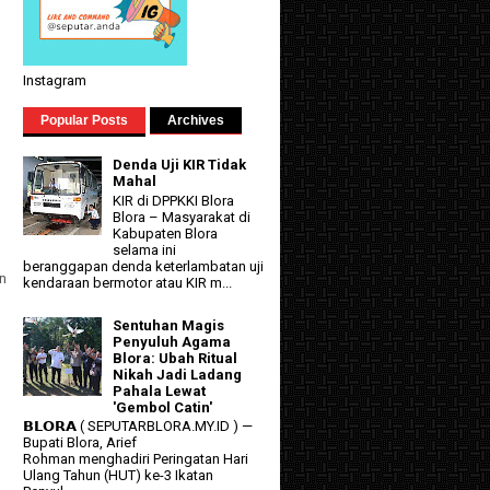
Instagram
Popular Posts
Archives
Denda Uji KIR Tidak
Mahal
KIR di DPPKKI Blora
Blora – Masyarakat di
Kabupaten Blora
selama ini
beranggapan denda keterlambatan uji
n
kendaraan bermotor atau KIR m...
Sentuhan Magis
Penyuluh Agama
Blora: Ubah Ritual
Nikah Jadi Ladang
Pahala Lewat
'Gembol Catin'
𝗕𝗟𝗢𝗥𝗔 ( SEPUTARBLORA.MY.ID ) —
Bupati Blora, Arief
Rohman menghadiri Peringatan Hari
Ulang Tahun (HUT) ke-3 Ikatan