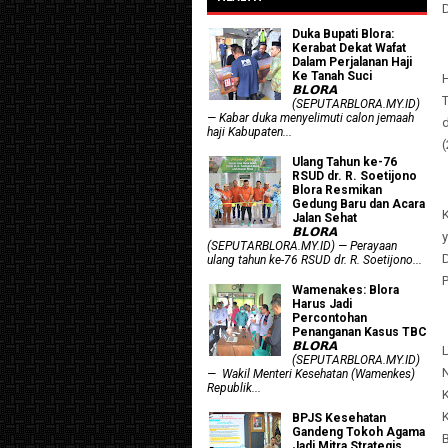
Duka Bupati Blora:
Kerabat Dekat Wafat
Dalam Perjalanan Haji
Ke Tanah Suci
𝗕𝗟𝗢𝗥𝗔
T
(SEPUTARBLORA.MY.ID)
— Kabar duka menyelimuti calon jemaah
haji Kabupaten...
(
Ulang Tahun ke-76
RSUD dr. R. Soetijono
Blora Resmikan
Gedung Baru dan Acara
Jalan Sehat
𝗕𝗟𝗢𝗥𝗔
(SEPUTARBLORA.MY.ID) — Perayaan
ulang tahun ke-76 RSUD dr. R. Soetijono...
P
Wamenakes: Blora
Harus Jadi
Percontohan
Penanganan Kasus TBC
𝗕𝗟𝗢𝗥𝗔
(SEPUTARBLORA.MY.ID)
— Wakil Menteri Kesehatan (Wamenkes)
Republik...
BPJS Kesehatan
Gandeng Tokoh Agama
Jadi Mitra Strategis