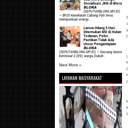
Sosialisasi JKN di Blora
𝗕𝗟𝗢𝗥𝗔
(SEPUTARBLORA.MY.ID)
— BPJS Kesehatan Cabang Pati terus
memperkuat sinergi...
Lansia Hilang 5 Hari
Ditemukan MD di Hutan
Todanan, Polisi
Pastikan Tidak Ada
Unsur Penganiayaan
𝗕𝗟𝗢𝗥𝗔
(SEPUTARBLORA.MY.ID) — Seorang lansia
berinisial S (89), warga Dukuh...
Next More »
LAYANAN MASYARAKAT