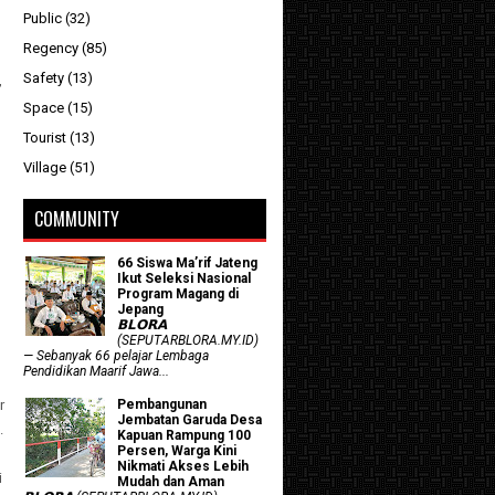
Public
(32)
Regency
(85)
Safety
(13)
,
Space
(15)
Tourist
(13)
Village
(51)
COMMUNITY
66 Siswa Ma’rif Jateng
Ikut Seleksi Nasional
Program Magang di
Jepang
𝗕𝗟𝗢𝗥𝗔
(SEPUTARBLORA.MY.ID)
— Sebanyak 66 pelajar Lembaga
Pendidikan Maarif Jawa...
Pembangunan
r
Jembatan Garuda Desa
.
Kapuan Rampung 100
Persen, Warga Kini
Nikmati Akses Lebih
i
Mudah dan Aman