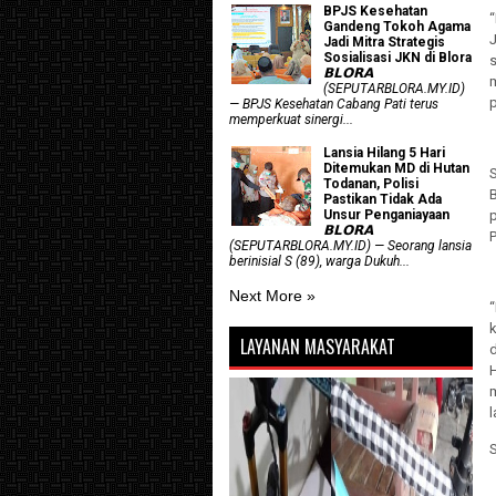
BPJS Kesehatan
Gandeng Tokoh Agama
J
Jadi Mitra Strategis
Sosialisasi JKN di Blora
𝗕𝗟𝗢𝗥𝗔
(SEPUTARBLORA.MY.ID)
p
— BPJS Kesehatan Cabang Pati terus
memperkuat sinergi...
Lansia Hilang 5 Hari
Ditemukan MD di Hutan
Todanan, Polisi
Pastikan Tidak Ada
Unsur Penganiayaan
𝗕𝗟𝗢𝗥𝗔
P
(SEPUTARBLORA.MY.ID) — Seorang lansia
berinisial S (89), warga Dukuh...
Next More »
LAYANAN MASYARAKAT