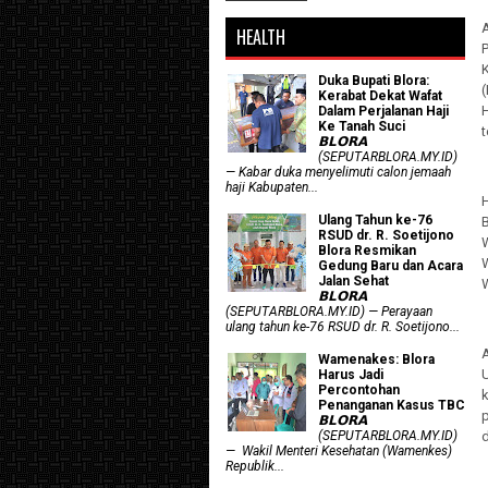
HEALTH
Duka Bupati Blora:
Kerabat Dekat Wafat
Dalam Perjalanan Haji
Ke Tanah Suci
𝗕𝗟𝗢𝗥𝗔
(SEPUTARBLORA.MY.ID)
— Kabar duka menyelimuti calon jemaah
haji Kabupaten...
H
Ulang Tahun ke-76
RSUD dr. R. Soetijono
Blora Resmikan
Gedung Baru dan Acara
Jalan Sehat
𝗕𝗟𝗢𝗥𝗔
(SEPUTARBLORA.MY.ID) — Perayaan
ulang tahun ke-76 RSUD dr. R. Soetijono...
Wamenakes: Blora
Harus Jadi
Percontohan
Penanganan Kasus TBC
𝗕𝗟𝗢𝗥𝗔
(SEPUTARBLORA.MY.ID)
d
— Wakil Menteri Kesehatan (Wamenkes)
Republik...