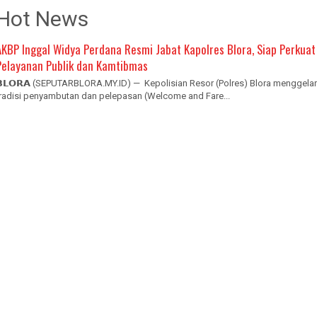
Hot News
AKBP Inggal Widya Perdana Resmi Jabat Kapolres Blora, Siap Perkuat
Pelayanan Publik dan Kamtibmas
𝗕𝗟𝗢𝗥𝗔 (SEPUTARBLORA.MY.ID) — Kepolisian Resor (Polres) Blora menggelar
tradisi penyambutan dan pelepasan (Welcome and Fare...