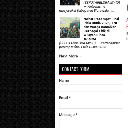
(SEPUTARBLORA.MY.ID)
— Antusiasme
masyarakat Kabupaten Blora dalam...
Nobar Perempat Final
Piala Dunia 2026, TNI
dan Warga Ramaikan
Berbagai Titik di
Wilayah Blora
𝗕𝗟𝗢𝗥𝗔
(SEPUTARBLORA.MY.ID) — Pertandingan
perempat final Piala Dunia 2026...
Next More »
CONTACT FORM
Name
Email
*
Message
*