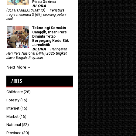
Pisau Gerinda
𝗕𝗟𝗢𝗥𝗔
(SEPUTARBLORA.MY.ID) — Peristiwa
tragis menimpa S (69), seorang petani
asal...
Teknologi Semakin
Canggih, Insan Pers
Diminta Tetap
Berpegang Kode Etik
Jurnalistik
𝗕𝗟𝗢𝗥𝗔 — Peringatan
Hari Pers Nasional (HPN) 2025 tingkat
Jawa Tengah dirayakan...
Next More »
LABELS
Childcare
(28)
Foresty
(15)
Internet
(15)
Market
(15)
National
(52)
Province
(30)