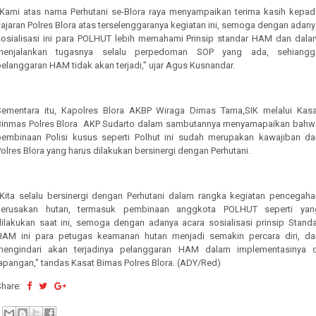
“Kami atas nama Perhutani se-Blora raya menyampaikan terima kasih kepad
ajaran Polres Blora atas terselenggaranya kegiatan ini, semoga dengan adan
sosialisasi ini para POLHUT lebih memahami Prinsip standar HAM dan dala
menjalankan tugasnya selalu perpedoman SOP yang ada, sehiangg
elanggaran HAM tidak akan terjadi,” ujar Agus Kusnandar.
Sementara itu, Kapolres Blora AKBP Wiraga Dimas Tama,SIK melalui Kasa
Binmas Polres Blora
AKP Sudarto dalam sambutannya menyamapaikan bahw
pembinaan Polisi kusus seperti Polhut ini sudah merupakan kawajiban dar
olres Blora yang harus dilakukan bersinergi dengan Perhutani.
“Kita selalu bersinergi dengan Perhutani dalam rangka kegiatan pencegaha
kerusakan hutan, termasuk pembinaan anggkota POLHUT seperti yan
dilakukan saat ini, semoga dengan adanya acara sosialisasi prinsip Standa
HAM ini para petugas keamanan hutan menjadi semakin percara diri, da
mengindari akan terjadinya pelanggaran HAM dalam implementasinya d
lapangan," tandas Kasat Bimas Polres Blora. (ADY/Red)
Share: