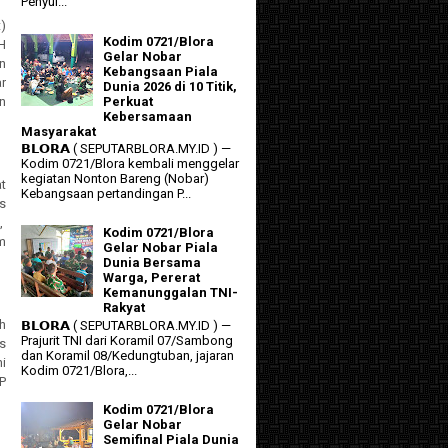
Penyul...
)
Kodim 0721/Blora
H
Gelar Nobar
n
Kebangsaan Piala
r
Dunia 2026 di 10 Titik,
Perkuat
n
Kebersamaan
Masyarakat
𝗕𝗟𝗢𝗥𝗔 ( SEPUTARBLORA.MY.ID ) —
Kodim 0721/Blora kembali menggelar
kegiatan Nonton Bareng (Nobar)
at
Kebangsaan pertandingan P...
s
,
Kodim 0721/Blora
m
Gelar Nobar Piala
Dunia Bersama
Warga, Pererat
Kemanunggalan TNI-
Rakyat
h
𝗕𝗟𝗢𝗥𝗔 ( SEPUTARBLORA.MY.ID ) —
Prajurit TNI dari Koramil 07/Sambong
s
dan Koramil 08/Kedungtuban, jajaran
i
Kodim 0721/Blora,...
P
Kodim 0721/Blora
Gelar Nobar
Semifinal Piala Dunia