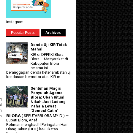
Instagram
Popular Posts
Archives
Denda Uji KIR Tidak
Mahal
KIR di DPPKKI Blora
Blora – Masyarakat di
Kabupaten Blora
selama ini
beranggapan denda keterlambatan uji
kendaraan bermotor atau KIR m...
Sentuhan Magis
Penyuluh Agama
Blora: Ubah Ritual
g
Nikah Jadi Ladang
i
Pahala Lewat
n
'Gembol Catin'
𝗕𝗟𝗢𝗥𝗔 ( SEPUTARBLORA.MY.ID ) —
n
Bupati Blora, Arief
Rohman menghadiri Peringatan Hari
Ulang Tahun (HUT) ke-3 Ikatan