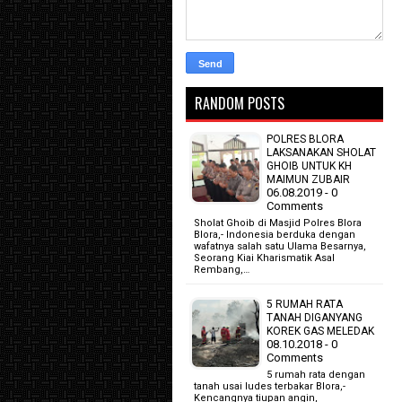
RANDOM POSTS
POLRES BLORA
LAKSANAKAN SHOLAT
GHOIB UNTUK KH
MAIMUN ZUBAIR
06.08.2019 - 0
Comments
Sholat Ghoib di Masjid Polres Blora
Blora,- Indonesia berduka dengan
wafatnya salah satu Ulama Besarnya,
Seorang Kiai Kharismatik Asal
Rembang,…
5 RUMAH RATA
TANAH DIGANYANG
KOREK GAS MELEDAK
08.10.2018 - 0
Comments
5 rumah rata dengan
tanah usai ludes terbakar Blora,-
Kencangnya tiupan angin,