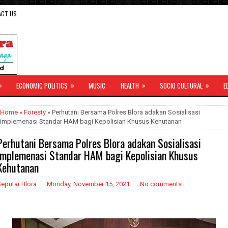
ACT US
»
»
»
»
ECONOMIC POLITICS
MUSIC
HEALTH
SOCIO CULTURAL
E
Home
»
Foresty
» Perhutani Bersama Polres Blora adakan Sosialisasi
implemenasi Standar HAM bagi Kepolisian Khusus Kehutanan
Perhutani Bersama Polres Blora adakan Sosialisasi
implemenasi Standar HAM bagi Kepolisian Khusus
Kehutanan
eputar Blora
Monday, November 15, 2021
No comments