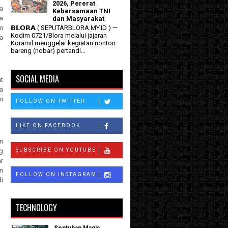
2026, Pererat
a
Kebersamaan TNI
ya
dan Masyarakat
𝗕𝗟𝗢𝗥𝗔 ( SEPUTARBLORA.MY.ID ) —
m
Kodim 0721/Blora melalui jajaran
a
Koramil menggelar kegiatan nonton
bareng (nobar) pertandi...
SOCIAL MEDIA
t
a
i
FOLLOW ON TWITTER
LIKE ON FACEBOOK
n
SUBSCRIBE ON YOUTUBE
g
r
n
FOLLOW ON INSTAGRAM
i
TECHNOLOGY
Sentuhan Magis