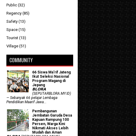
Public
(32)
Regency
(85)
Safety
(13)
Space
(15)
Tourist
(13)
Village
(51)
COMMUNITY
66 Siswa Ma’rif Jateng
Ikut Seleksi Nasional
Program Magang di
Jepang
𝗕𝗟𝗢𝗥𝗔
(SEPUTARBLORA.MY.ID)
— Sebanyak 66 pelajar Lembaga
Pendidikan Maarif Jawa...
Pembangunan
Jembatan Garuda Desa
Kapuan Rampung 100
Persen, Warga Kini
Nikmati Akses Lebih
Mudah dan Aman