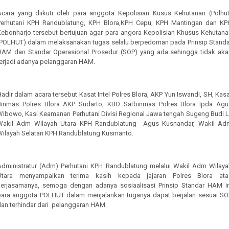
Acara yang diikuti oleh para anggota Kepolisian Kusus Kehutanan (Polhut
Perhutani KPH Randublatung, KPH Blora,KPH Cepu, KPH Mantingan dan KP
Kebonharjo tersebut bertujuan agar para angora Kepolisian Khusus Kehutana
(POLHUT) dalam melaksanakan tugas selalu berpedoman pada Prinsip Standa
HAM dan Standar Operasional Prosedur (SOP) yang ada sehingga tidak aka
terjadi adanya pelanggaran HAM.
adir dalam acara tersebut Kasat Intel Polres Blora, AKP Yun Iswandi, SH, Kas
Binmas Polres Blora AKP Sudarto, KBO Satbinmas Polres Blora Ipda Agu
Wibowo, Kasi Keamanan Perhutani Divisi Regional Jawa tengah Sugeng Budi L
Wakil Adm Wilayah Utara KPH Randublatung
Agus Kusnandar, Wakil Ad
Wilayah Selatan KPH Randublatung Kusmanto.
Administratur (Adm) Perhutani KPH Randublatung melalui Wakil Adm Wilaya
Utara menyampaikan terima kasih kepada jajaran Polres Blora ata
kerjasamanya, semoga dengan adanya sosiaalisasi Prinsip Standar HAM in
para anggota POLHUT dalam menjalankan tuganya dapat berjalan sesuai SO
an terhindar dari
pelanggaran HAM.