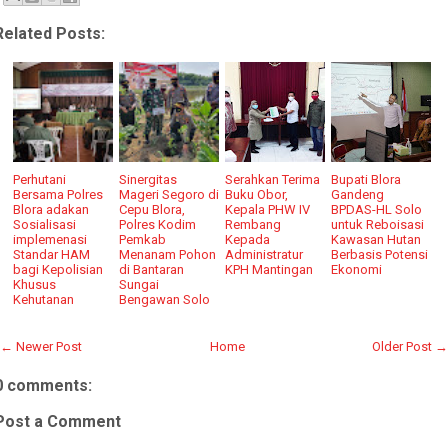
Related Posts:
Perhutani
Sinergitas
Serahkan Terima
Bupati Blora
Bersama Polres
Mageri Segoro di
Buku Obor,
Gandeng
Blora adakan
Cepu Blora,
Kepala PHW IV
BPDAS-HL Solo
Sosialisasi
Polres Kodim
Rembang
untuk Reboisasi
implemenasi
Pemkab
Kepada
Kawasan Hutan
Standar HAM
Menanam Pohon
Administratur
Berbasis Potensi
bagi Kepolisian
di Bantaran
KPH Mantingan
Ekonomi
Khusus
Sungai
Kehutanan
Bengawan Solo
← Newer Post
Home
Older Post →
0 comments:
Post a Comment