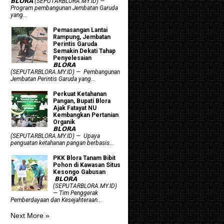
𝗕𝗟𝗢𝗥𝗔 (SEPUTARBLORA.MY.ID) —
Program pembangunan Jembatan Garuda
yang...
Pemasangan Lantai
Rampung, Jembatan
Perintis Garuda
Semakin Dekati Tahap
Penyelesaian
𝗕𝗟𝗢𝗥𝗔
(SEPUTARBLORA.MY.ID) — Pembangunan
Jembatan Perintis Garuda yang...
​Perkuat Ketahanan
Pangan, Bupati Blora
Ajak Fatayat NU
Kembangkan Pertanian
Organik
𝗕𝗟𝗢𝗥𝗔
(SEPUTARBLORA.MY.ID) — Upaya
penguatan ketahanan pangan berbasis...
PKK Blora Tanam Bibit
Pohon di Kawasan Situs
Kesongo Gabusan
‎ 𝗕𝗟𝗢𝗥𝗔
(SEPUTARBLORA.MY.ID)
— Tim Penggerak
Pemberdayaan dan Kesejahteraan...
Next More »