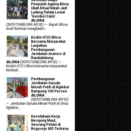
Penyuluh Agama Blora:
Ubah Ritual Nikah Jadi
Ladang Pahala Lewat
'Gembol Catin'
𝗕𝗟𝗢𝗥𝗔
(SEPUTARBLORA.MY.ID) — Bupati Blora,
Arief Rohman menghadiri...
Kodim 0721/Blora
Bersama Masyarakat
Lanjutkan
Pembangunan
Jembatan Aramco di
Randublatung
𝗕𝗟𝗢𝗥𝗔 (SEPUTARBLORA.MY.ID) —
Kodim 0721/Blora bersama masyarakat
kembali...
Pembangunan
Jembatan Garuda
Merah Putih di Nglebur
Rampung 100 Persen
𝗕𝗟𝗢𝗥𝗔
(SEPUTARBLORA.MY.ID)
— Jembatan Garuda Merah Putih di Desa
Nglebur,...
Kecelakaan Kerja
Berujung Maut,
Seorang Petani di
Bogorejo MD Terkena