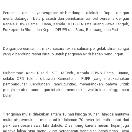
Peresmian dimulainya pengisian air bendungan dilakukan Bupati dengan
menandatangani batu prasasti dan penekanan tombol bersama dengan
Kepala BBWS Pemali Juana, Kepala DPU SDA Tata Ruang Jawa Tengah,
Forkopimda Blora, dan Kepala DPUPR dari Blora, Rembang, dan Pati.
Dengan peresmian ini, maka secara teknis saluran pengelak aliran sungai
yang dibendung resmi ditutup untuk pengisian air di badan bendungan.
Muhammad Adek Rizaldi, S.T., M.Tech., Kepala BBWS Pemali Juana,
selaku OPD teknis dibawah Kementerian PUPR yang melaksanakan
pembangunan Bendungan Randugunting, menerangkan bahwa untuk
pengisian air di bandungan ini akan memerlukan waktu ideal hingga satu
bulan.
“Pengisian mulai dilakukan antara 15 hari hingga 30 hari, hingga nantinya
muka air permukaan mencapai kedalaman 70 meter. Ini lebih cepat dari
perkiraan desain awal kita dahulu. Disamping karena musim hujan juga
adanya lalina bisa mendukung percepatan pengisian bendungan. Daya