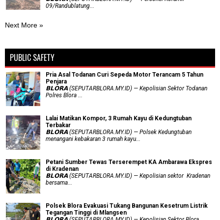
09/Randublatung...
Next More »
PUBLIC SAFETY
Pria Asal Todanan Curi Sepeda Motor Terancam 5 Tahun
Penjara
𝗕𝗟𝗢𝗥𝗔 (SEPUTARBLORA.MY.ID) — Kepolisian Sektor Todanan
Polres Blora ...
Lalai Matikan Kompor, 3 Rumah Kayu di Kedungtuban
Terbakar
𝗕𝗟𝗢𝗥𝗔 (SEPUTARBLORA.MY.ID) — Polsek Kedungtuban
menangani kebakaran 3 rumah kayu...
Petani Sumber Tewas Terserempet KA Ambarawa Ekspres
di Kradenan
𝗕𝗟𝗢𝗥𝗔 (SEPUTARBLORA.MY.ID) — Kepolisian sektor Kradenan
bersama...
Polsek Blora Evakuasi Tukang Bangunan Kesetrum Listrik
Tegangan Tinggi di Mlangsen
𝗕𝗟𝗢𝗥𝗔 (SEPUTARBLORA.MY.ID) — Kepolisian Sektor Blora