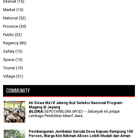
Internet
(15)
Market
(15)
National
(52)
Province
(30)
Public
(32)
Regency
(85)
Safety
(13)
Space
(15)
Tourist
(13)
Village
(51)
COMMUNITY
66 Siswa Ma’rif Jateng Ikut Seleksi Nasional Program
Magang di Jepang
𝗕𝗟𝗢𝗥𝗔 (SEPUTARBLORA.MY.ID) — Sebanyak 66 pelajar
Lembaga Pendidikan Maarif Jawa...
Pembangunan Jembatan Garuda Desa Kapuan Rampung 100
Persen, Warga Kini Nikmati Akses Lebih Mudah dan Aman