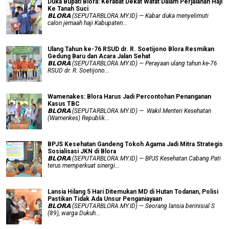
Duka Bupati Blora: Kerabat Dekat Wafat Dalam Perjalanan Haji
Ke Tanah Suci
𝗕𝗟𝗢𝗥𝗔 (SEPUTARBLORA.MY.ID) — Kabar duka menyelimuti
calon jemaah haji Kabupaten...
Ulang Tahun ke-76 RSUD dr. R. Soetijono Blora Resmikan
Gedung Baru dan Acara Jalan Sehat
𝗕𝗟𝗢𝗥𝗔 (SEPUTARBLORA.MY.ID) — Perayaan ulang tahun ke-76
RSUD dr. R. Soetijono...
Wamenakes: Blora Harus Jadi Percontohan Penanganan
Kasus TBC
𝗕𝗟𝗢𝗥𝗔 (SEPUTARBLORA.MY.ID) — Wakil Menteri Kesehatan
(Wamenkes) Republik...
BPJS Kesehatan Gandeng Tokoh Agama Jadi Mitra Strategis
Sosialisasi JKN di Blora
𝗕𝗟𝗢𝗥𝗔 (SEPUTARBLORA.MY.ID) — BPJS Kesehatan Cabang Pati
terus memperkuat sinergi...
Lansia Hilang 5 Hari Ditemukan MD di Hutan Todanan, Polisi
Pastikan Tidak Ada Unsur Penganiayaan
𝗕𝗟𝗢𝗥𝗔 (SEPUTARBLORA.MY.ID) — Seorang lansia berinisial S
(89), warga Dukuh...