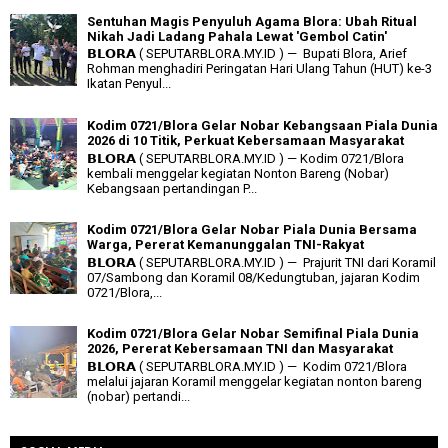
Sentuhan Magis Penyuluh Agama Blora: Ubah Ritual
Nikah Jadi Ladang Pahala Lewat 'Gembol Catin'
𝗕𝗟𝗢𝗥𝗔 ( SEPUTARBLORA.MY.ID ) — Bupati Blora, Arief
Rohman menghadiri Peringatan Hari Ulang Tahun (HUT) ke-3
Ikatan Penyul...
Kodim 0721/Blora Gelar Nobar Kebangsaan Piala Dunia
2026 di 10 Titik, Perkuat Kebersamaan Masyarakat
𝗕𝗟𝗢𝗥𝗔 ( SEPUTARBLORA.MY.ID ) — Kodim 0721/Blora
kembali menggelar kegiatan Nonton Bareng (Nobar)
Kebangsaan pertandingan P...
Kodim 0721/Blora Gelar Nobar Piala Dunia Bersama
Warga, Pererat Kemanunggalan TNI-Rakyat
𝗕𝗟𝗢𝗥𝗔 ( SEPUTARBLORA.MY.ID ) — Prajurit TNI dari Koramil
07/Sambong dan Koramil 08/Kedungtuban, jajaran Kodim
0721/Blora,...
Kodim 0721/Blora Gelar Nobar Semifinal Piala Dunia
2026, Pererat Kebersamaan TNI dan Masyarakat
𝗕𝗟𝗢𝗥𝗔 ( SEPUTARBLORA.MY.ID ) — Kodim 0721/Blora
melalui jajaran Koramil menggelar kegiatan nonton bareng
(nobar) pertandi...