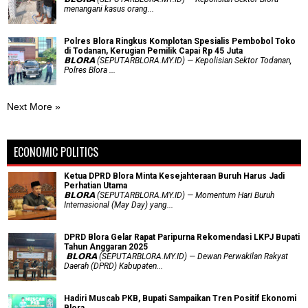
menangani kasus orang...
Polres Blora Ringkus Komplotan Spesialis Pembobol Toko
di Todanan, Kerugian Pemilik Capai Rp 45 Juta
𝗕𝗟𝗢𝗥𝗔 (SEPUTARBLORA.MY.ID) — Kepolisian Sektor Todanan,
Polres Blora ...
Next More »
ECONOMIC POLITICS
Ketua DPRD Blora Minta Kesejahteraan Buruh Harus Jadi
Perhatian Utama
​𝗕𝗟𝗢𝗥𝗔 (SEPUTARBLORA.MY.ID) — Momentum Hari Buruh
Internasional (May Day) yang...
DPRD Blora Gelar Rapat Paripurna Rekomendasi LKPJ Bupati
Tahun Anggaran 2025
‎ 𝗕𝗟𝗢𝗥𝗔 (SEPUTARBLORA.MY.ID) — Dewan Perwakilan Rakyat
Daerah (DPRD) Kabupaten...
Hadiri Muscab PKB, Bupati Sampaikan Tren Positif Ekonomi