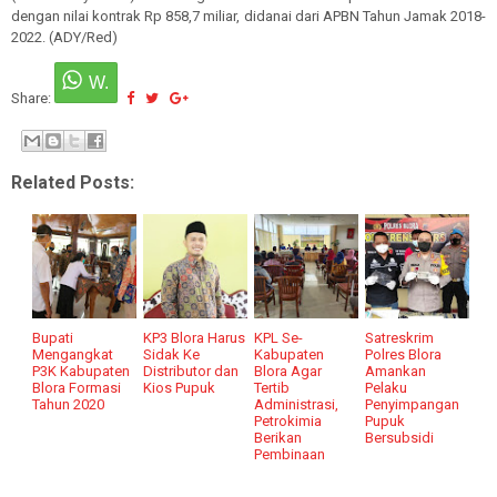
dengan nilai kontrak Rp 858,7 miliar, didanai dari APBN Tahun Jamak 2018-
2022. (ADY/Red)
Share:
Related Posts:
Bupati
KP3 Blora Harus
KPL Se-
Satreskrim
Mengangkat
Sidak Ke
Kabupaten
Polres Blora
P3K Kabupaten
Distributor dan
Blora Agar
Amankan
Blora Formasi
Kios Pupuk
Tertib
Pelaku
Tahun 2020
Administrasi,
Penyimpangan
Petrokimia
Pupuk
Berikan
Bersubsidi
Pembinaan