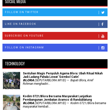
SOCIAL MEDIA
FOLLOW ON TWITTER
LIKE ON FACEBOOK
SUBSCRIBE ON YOUTUBE
FOLLOW ON INSTAGRAM
TECHNOLOGY
Sentuhan Magis Penyuluh Agama Blora: Ubah Ritual Nikah
Jadi Ladang Pahala Lewat 'Gembol Catin'
𝗕𝗟𝗢𝗥𝗔 (SEPUTARBLORA.MY.ID) — Bupati Blora, Arief
Rohman menghadiri...
Kodim 0721/Blora Bersama Masyarakat Lanjutkan
Pembangunan Jembatan Aramco di Randublatung
𝗕𝗟𝗢𝗥𝗔 (SEPUTARBLORA.MY.ID) — Kodim 0721/Blora bersama
masyarakat kembali...