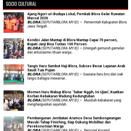
SOCIO CULTURAL
Ajang Nguri-uri Budaya Lokal, Pemkab Blora Gelar Ruwatan
Massal 2026
𝗕𝗟𝗢𝗥𝗔 (SEPUTARBLORA.MY.ID) — Pemerintah Kabupaten Blora
Jawa Tengah...
Kondisi Jalan Mantap di Blora Mantap Capai 70 persen,
Bupati Janji Bisa Tuntas 100 Persen
𝗕𝗟𝗢𝗥𝗔 (SEPUTARBLORA.MY.ID) — Ditengah gemuruh gamelan
dan antusiasme ribuan warga...
Tangis Haru Sambut Haji Blora, Sukses Besar Layanan Arab
Saudi Tuai Pujian
𝗕𝗟𝗢𝗥𝗔 (SEPUTARBLORA.MY.ID) — Suasana haru biru dan isak
tangis bahagia mewarnai...
Momen Haru Wabup Blora: ​'Sabar Nggih, Ini Ujian', Kuatkan
Korban Kebakaran Wadung Kedungtuban
𝗕𝗟𝗢𝗥𝗔 (SEPUTARBLORA.MY.ID) — Musibah kebakaran yang
menghanguskan sejumlah...
Pembangunan Jembatan Aramco Desa Sambongwangan
Masuki Tahap Finishing, Siap Dukung Mobilitas dan
Perekonomian Warga
𝗕𝗟𝗢𝗥𝗔 (SEPUTARBLORA.MY.ID) — Personel Koramil