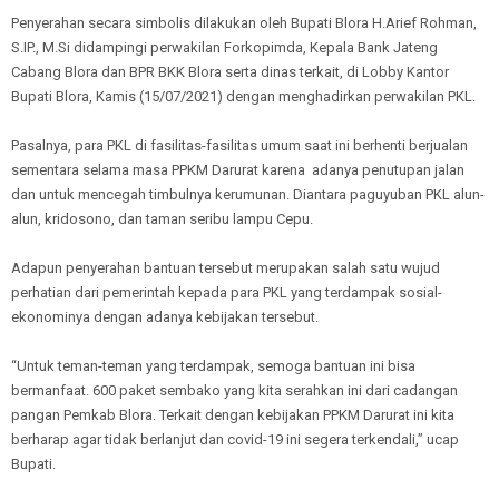
Penyerahan secara simbolis dilakukan oleh Bupati Blora H.Arief Rohman,
S.IP., M.Si didampingi perwakilan Forkopimda, Kepala Bank Jateng
Cabang Blora dan BPR BKK Blora serta dinas terkait, di Lobby Kantor
Bupati Blora, Kamis (15/07/2021) dengan menghadirkan perwakilan PKL.
Pasalnya, para PKL di fasilitas-fasilitas umum saat ini berhenti berjualan
sementara selama masa PPKM Darurat karena adanya penutupan jalan
dan untuk mencegah timbulnya kerumunan. Diantara paguyuban PKL alun-
alun, kridosono, dan taman seribu lampu Cepu.
Adapun penyerahan bantuan tersebut merupakan salah satu wujud
perhatian dari pemerintah kepada para PKL yang terdampak sosial-
ekonominya dengan adanya kebijakan tersebut.
“Untuk teman-teman yang terdampak, semoga bantuan ini bisa
bermanfaat. 600 paket sembako yang kita serahkan ini dari cadangan
pangan Pemkab Blora. Terkait dengan kebijakan PPKM Darurat ini kita
berharap agar tidak berlanjut dan covid-19 ini segera terkendali,” ucap
Bupati.