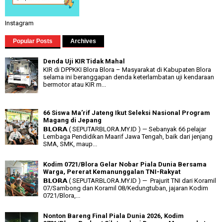
Instagram
Popular Posts
Archives
Denda Uji KIR Tidak Mahal
KIR di DPPKKI Blora Blora – Masyarakat di Kabupaten Blora
selama ini beranggapan denda keterlambatan uji kendaraan
bermotor atau KIR m...
66 Siswa Ma’rif Jateng Ikut Seleksi Nasional Program
Magang di Jepang
𝗕𝗟𝗢𝗥𝗔 ( SEPUTARBLORA.MY.ID ) — Sebanyak 66 pelajar
Lembaga Pendidikan Maarif Jawa Tengah, baik dari jenjang
SMA, SMK, maup...
Kodim 0721/Blora Gelar Nobar Piala Dunia Bersama
Warga, Pererat Kemanunggalan TNI-Rakyat
𝗕𝗟𝗢𝗥𝗔 ( SEPUTARBLORA.MY.ID ) — Prajurit TNI dari Koramil
07/Sambong dan Koramil 08/Kedungtuban, jajaran Kodim
0721/Blora,...
Nonton Bareng Final Piala Dunia 2026, Kodim