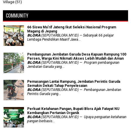
Village
(51)
COMMUNITY
66 Siswa Ma’rif Jateng Ikut Seleksi Nasional Program
Magang di Jepang
𝗕𝗟𝗢𝗥𝗔 (SEPUTARBLORA.MY.ID) — Sebanyak 66 pelajar
Lembaga Pendidikan Maarif Jawa...
Pembangunan Jembatan Garuda Desa Kapuan Rampung 100
Persen, Warga Kini Nikmati Akses Lebih Mudah dan Aman
𝗕𝗟𝗢𝗥𝗔 (SEPUTARBLORA.MY.ID) — Program pembangunan
Jembatan Garuda yang...
Pemasangan Lantai Rampung, Jembatan Perintis Garuda
Semakin Dekati Tahap Penyelesaian
𝗕𝗟𝗢𝗥𝗔 (SEPUTARBLORA.MY.ID) — Pembangunan Jembatan
Perintis Garuda yang...
​Perkuat Ketahanan Pangan, Bupati Blora Ajak Fatayat NU
Kembangkan Pertanian Organik
𝗕𝗟𝗢𝗥𝗔 (SEPUTARBLORA.MY.ID) — Upaya penguatan ketahanan
pangan berbasis...