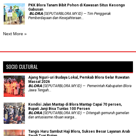
PKK Blora Tanam Bibit Pohon di Kawasan Situs Kesongo
Gabusan
‎ 𝗕𝗟𝗢𝗥𝗔 (SEPUTARBLORA.MY.ID) — Tim Penggerak
Pemberdayaan dan Kesejahteraan...
Next More »
SOCIO CULTURAL
Ajang Nguri-uri Budaya Lokal, Pemkab Blora Gelar Ruwatan
Massal 2026
𝗕𝗟𝗢𝗥𝗔 (SEPUTARBLORA.MY.ID) — Pemerintah Kabupaten Blora
Jawa Tengah...
Kondisi Jalan Mantap di Blora Mantap Capai 70 persen,
Bupati Janji Bisa Tuntas 100 Persen
𝗕𝗟𝗢𝗥𝗔 (SEPUTARBLORA.MY.ID) — Ditengah gemuruh gamelan
dan antusiasme ribuan warga...
Tangis Haru Sambut Haji Blora, Sukses Besar Layanan Arab
Saudi Tuai Pujian