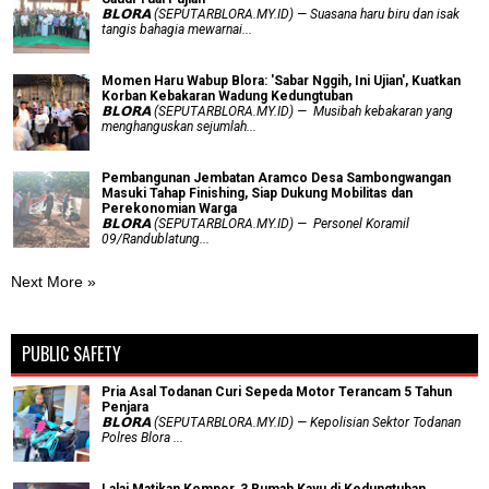
𝗕𝗟𝗢𝗥𝗔 (SEPUTARBLORA.MY.ID) — Suasana haru biru dan isak
tangis bahagia mewarnai...
Momen Haru Wabup Blora: ​'Sabar Nggih, Ini Ujian', Kuatkan
Korban Kebakaran Wadung Kedungtuban
𝗕𝗟𝗢𝗥𝗔 (SEPUTARBLORA.MY.ID) — Musibah kebakaran yang
menghanguskan sejumlah...
Pembangunan Jembatan Aramco Desa Sambongwangan
Masuki Tahap Finishing, Siap Dukung Mobilitas dan
Perekonomian Warga
𝗕𝗟𝗢𝗥𝗔 (SEPUTARBLORA.MY.ID) — Personel Koramil
09/Randublatung...
Next More »
PUBLIC SAFETY
Pria Asal Todanan Curi Sepeda Motor Terancam 5 Tahun
Penjara
𝗕𝗟𝗢𝗥𝗔 (SEPUTARBLORA.MY.ID) — Kepolisian Sektor Todanan
Polres Blora ...
Lalai Matikan Kompor, 3 Rumah Kayu di Kedungtuban