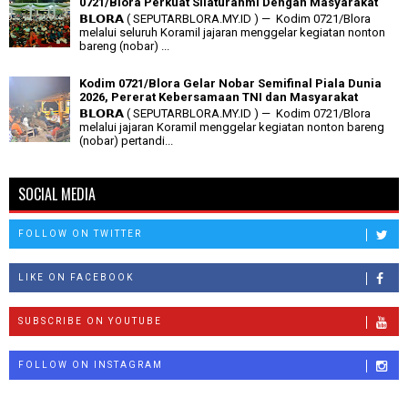
0721/Blora Perkuat Silaturahmi Dengan Masyarakat
𝗕𝗟𝗢𝗥𝗔 ( SEPUTARBLORA.MY.ID ) — Kodim 0721/Blora
melalui seluruh Koramil jajaran menggelar kegiatan nonton
bareng (nobar) ...
Kodim 0721/Blora Gelar Nobar Semifinal Piala Dunia
2026, Pererat Kebersamaan TNI dan Masyarakat
𝗕𝗟𝗢𝗥𝗔 ( SEPUTARBLORA.MY.ID ) — Kodim 0721/Blora
melalui jajaran Koramil menggelar kegiatan nonton bareng
(nobar) pertandi...
SOCIAL MEDIA
FOLLOW ON TWITTER
LIKE ON FACEBOOK
SUBSCRIBE ON YOUTUBE
FOLLOW ON INSTAGRAM