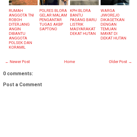
RUMAH
POLRES BLORA
KPH BLORA
WARGA
ANGGOTA TNI
GELAR MALAM
BANTU
JIWOREJO
ROBOH
PENGANTAR
PASANG BARU
DIKAGETKAN
DITERJANG
TUGAS AKBP
LISTRIK
DENGAN
ANGIN
SAPTONO
MASYARAKAT
TEMUAN
DIBANTU
DEKAT HUTAN
MAYAT DI
ANGGOTA
DEKAT HUTAN
POLSEK DAN
KORAMIL
← Newer Post
Home
Older Post →
0 comments:
Post a Comment