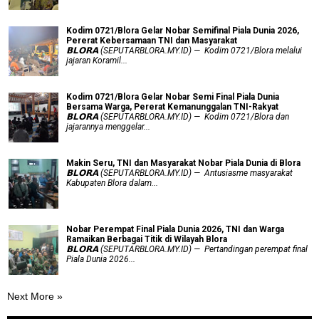
Kodim 0721/Blora Gelar Nobar Semifinal Piala Dunia 2026,
Pererat Kebersamaan TNI dan Masyarakat
𝗕𝗟𝗢𝗥𝗔 (SEPUTARBLORA.MY.ID) — Kodim 0721/Blora melalui
jajaran Koramil...
Kodim 0721/Blora Gelar Nobar Semi Final Piala Dunia
Bersama Warga, Pererat Kemanunggalan TNI-Rakyat
𝗕𝗟𝗢𝗥𝗔 (SEPUTARBLORA.MY.ID) — Kodim 0721/Blora dan
jajarannya menggelar...
Makin Seru, TNI dan Masyarakat Nobar Piala Dunia di Blora
𝗕𝗟𝗢𝗥𝗔 (SEPUTARBLORA.MY.ID) — Antusiasme masyarakat
Kabupaten Blora dalam...
Nobar Perempat Final Piala Dunia 2026, TNI dan Warga
Ramaikan Berbagai Titik di Wilayah Blora
𝗕𝗟𝗢𝗥𝗔 (SEPUTARBLORA.MY.ID) — Pertandingan perempat final
Piala Dunia 2026...
Next More »