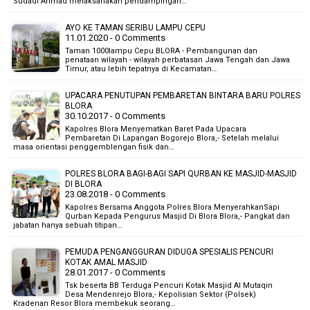
Sudadi Ahmad melaksanakan pendampingan…
AYO KE TAMAN SERIBU LAMPU CEPU
11.01.2020 - 0 Comments
Taman 1000lampu Cepu BLORA - Pembangunan dan
penataan wilayah - wilayah perbatasan Jawa Tengah dan Jawa
Timur, atau lebih tepatnya di Kecamatan…
UPACARA PENUTUPAN PEMBARETAN BINTARA BARU POLRES
BLORA
30.10.2017 - 0 Comments
Kapolres Blora Menyematkan Baret Pada Upacara
Pembaretan Di Lapangan Bogorejo Blora,- Setelah melalui
masa orientasi penggemblengan fisik dan…
POLRES BLORA BAGI-BAGI SAPI QURBAN KE MASJID-MASJID
DI BLORA
23.08.2018 - 0 Comments
Kapolres Bersama Anggota Polres Blora MenyerahkanSapi
Qurban Kepada Pengurus Masjid Di Blora Blora,- Pangkat dan
jabatan hanya sebuah titipan…
PEMUDA PENGANGGURAN DIDUGA SPESIALIS PENCURI
KOTAK AMAL MASJID
28.01.2017 - 0 Comments
Tsk beserta BB Terduga Pencuri Kotak Masjid Al Mutaqin
Desa Mendenrejo Blora,- Kepolisian Sektor (Polsek)
Kradenan Resor Blora membekuk seorang…