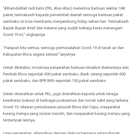
“Alhamdulillah tadi kami (PKL Alun-Alun) menerima bantuan sekitar 168
paket, terimakasih kepada pemerintah daerah semoga bantuan paket
sembako ini bisa membantu menyambung hidup sehari-hari. Terimakasih
Bapak Bupati Arief dan instansi yang sudah bekerja keras menangani
Covid-19 ini,” ungkapnya
“Harapan kita semua, semoga permasalahan Covid-19 di tanah air dan
Kabupaten Blora segera selesai” lanjutnya
Untuk diketahui, rinciannya penyerahan bantuan tersebut diantaranya dari
Pemkab Blora sejumlah 600 paket sembako, Bank Jateng sejumlah 600
paket sembako, dan BPR BKK sejumlah 150 paket sembako.
Selain diserahkan untuk PKL, juga diserahkan kepada untuk tenaga
kesehatan (nakes) di berbagai puskesmas dan rumah sakit yang terkena
Covid-19, relawan pemulasaran jenazah Blora dan Cepu, masyarakat
kurang mampu yang isolasi mandiri, dan masyarakat kurang mampu yang
terdampak lainnya.
Usai penyerahan, dilanjutkan dengan diskusi bersama antara Bupati