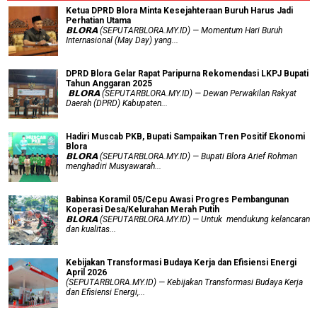
Ketua DPRD Blora Minta Kesejahteraan Buruh Harus Jadi
Perhatian Utama
​𝗕𝗟𝗢𝗥𝗔 (SEPUTARBLORA.MY.ID) — Momentum Hari Buruh
Internasional (May Day) yang...
DPRD Blora Gelar Rapat Paripurna Rekomendasi LKPJ Bupati
Tahun Anggaran 2025
‎ 𝗕𝗟𝗢𝗥𝗔 (SEPUTARBLORA.MY.ID) — Dewan Perwakilan Rakyat
Daerah (DPRD) Kabupaten...
Hadiri Muscab PKB, Bupati Sampaikan Tren Positif Ekonomi
Blora
𝗕𝗟𝗢𝗥𝗔 (SEPUTARBLORA.MY.ID) — Bupati Blora Arief Rohman
menghadiri Musyawarah...
Babinsa Koramil 05/Cepu Awasi Progres Pembangunan
Koperasi Desa/Kelurahan Merah Putih
𝗕𝗟𝗢𝗥𝗔 (SEPUTARBLORA.MY.ID) — Untuk mendukung kelancaran
dan kualitas...
Kebijakan Transformasi Budaya Kerja dan Efisiensi Energi
April 2026
(SEPUTARBLORA.MY.ID) — Kebijakan Transformasi Budaya Kerja
dan Efisiensi Energi,...