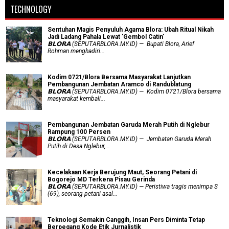
TECHNOLOGY
Sentuhan Magis Penyuluh Agama Blora: Ubah Ritual Nikah
Jadi Ladang Pahala Lewat 'Gembol Catin'
𝗕𝗟𝗢𝗥𝗔 (SEPUTARBLORA.MY.ID) — Bupati Blora, Arief
Rohman menghadiri...
Kodim 0721/Blora Bersama Masyarakat Lanjutkan
Pembangunan Jembatan Aramco di Randublatung
𝗕𝗟𝗢𝗥𝗔 (SEPUTARBLORA.MY.ID) — Kodim 0721/Blora bersama
masyarakat kembali...
Pembangunan Jembatan Garuda Merah Putih di Nglebur
Rampung 100 Persen
𝗕𝗟𝗢𝗥𝗔 (SEPUTARBLORA.MY.ID) — Jembatan Garuda Merah
Putih di Desa Nglebur,...
Kecelakaan Kerja Berujung Maut, Seorang Petani di
Bogorejo MD Terkena Pisau Gerinda
𝗕𝗟𝗢𝗥𝗔 (SEPUTARBLORA.MY.ID) — Peristiwa tragis menimpa S
(69), seorang petani asal...
Teknologi Semakin Canggih, Insan Pers Diminta Tetap
Berpegang Kode Etik Jurnalistik