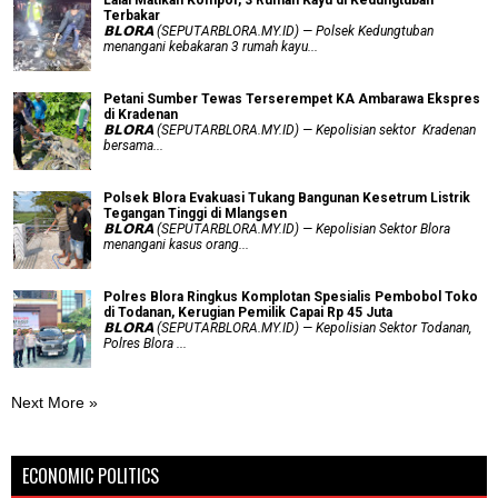
Terbakar
𝗕𝗟𝗢𝗥𝗔 (SEPUTARBLORA.MY.ID) — Polsek Kedungtuban
menangani kebakaran 3 rumah kayu...
Petani Sumber Tewas Terserempet KA Ambarawa Ekspres
di Kradenan
𝗕𝗟𝗢𝗥𝗔 (SEPUTARBLORA.MY.ID) — Kepolisian sektor Kradenan
bersama...
Polsek Blora Evakuasi Tukang Bangunan Kesetrum Listrik
Tegangan Tinggi di Mlangsen
𝗕𝗟𝗢𝗥𝗔 (SEPUTARBLORA.MY.ID) — Kepolisian Sektor Blora
menangani kasus orang...
Polres Blora Ringkus Komplotan Spesialis Pembobol Toko
di Todanan, Kerugian Pemilik Capai Rp 45 Juta
𝗕𝗟𝗢𝗥𝗔 (SEPUTARBLORA.MY.ID) — Kepolisian Sektor Todanan,
Polres Blora ...
Next More »
ECONOMIC POLITICS