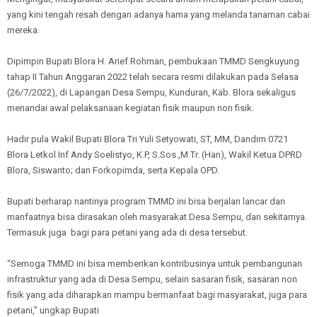
yang kini tengah resah dengan adanya hama yang melanda tanaman cabai
mereka.
Dipimpin Bupati Blora H. Arief Rohman, pembukaan TMMD Sengkuyung
tahap II Tahun Anggaran 2022 telah secara resmi dilakukan pada Selasa
(26/7/2022), di Lapangan Desa Sempu, Kunduran, Kab. Blora sekaligus
menandai awal pelaksanaan kegiatan fisik maupun non fisik.
Hadir pula Wakil Bupati Blora Tri Yuli Setyowati, ST, MM, Dandim 0721
Blora Letkol Inf Andy Soelistyo, K.P, S.Sos.,M.Tr. (Han), Wakil Ketua DPRD
Blora, Siswanto; dan Forkopimda, serta Kepala OPD.
Bupati berharap nantinya program TMMD ini bisa berjalan lancar dan
manfaatnya bisa dirasakan oleh masyarakat Desa Sempu, dan sekitarnya.
Termasuk juga bagi para petani yang ada di desa tersebut.
“Semoga TMMD ini bisa memberikan kontribusinya untuk pembangunan
infrastruktur yang ada di Desa Sempu, selain sasaran fisik, sasaran non
fisik yang ada diharapkan mampu bermanfaat bagi masyarakat, juga para
petani,” ungkap Bupati