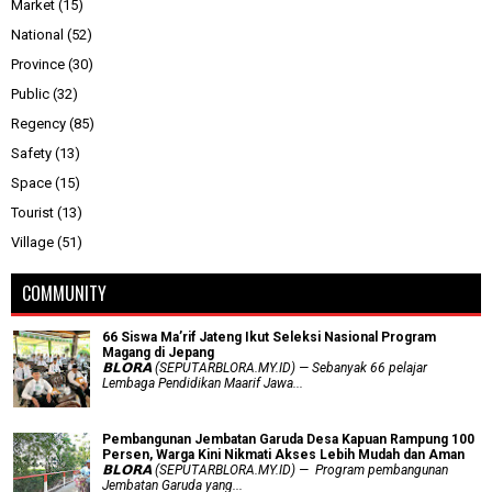
Market
(15)
National
(52)
Province
(30)
Public
(32)
Regency
(85)
Safety
(13)
Space
(15)
Tourist
(13)
Village
(51)
COMMUNITY
66 Siswa Ma’rif Jateng Ikut Seleksi Nasional Program
Magang di Jepang
𝗕𝗟𝗢𝗥𝗔 (SEPUTARBLORA.MY.ID) — Sebanyak 66 pelajar
Lembaga Pendidikan Maarif Jawa...
Pembangunan Jembatan Garuda Desa Kapuan Rampung 100
Persen, Warga Kini Nikmati Akses Lebih Mudah dan Aman
𝗕𝗟𝗢𝗥𝗔 (SEPUTARBLORA.MY.ID) — Program pembangunan
Jembatan Garuda yang...