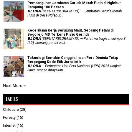
Pembangunan Jembatan Garuda Merah Putih di Nglebur
Rampung 100 Persen
𝗕𝗟𝗢𝗥𝗔 (SEPUTARBLORA.MY.ID) — Jembatan Garuda Merah
Putih di Desa Nglebur,...
Kecelakaan Kerja Berujung Maut, Seorang Petani di
Bogorejo MD Terkena Pisau Gerinda
𝗕𝗟𝗢𝗥𝗔 (SEPUTARBLORA.MY.ID) — Peristiwa tragis menimpa S
(69), seorang petani asal...
Teknologi Semakin Canggih, Insan Pers Diminta Tetap
Berpegang Kode Etik Jurnalistik
𝗕𝗟𝗢𝗥𝗔 — Peringatan Hari Pers Nasional (HPN) 2025 tingkat
Jawa Tengah dirayakan...
Next More »
LABELS
Childcare
(28)
Foresty
(15)
Internet
(15)