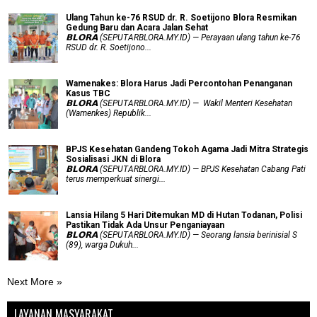
Ulang Tahun ke-76 RSUD dr. R. Soetijono Blora Resmikan
Gedung Baru dan Acara Jalan Sehat
𝗕𝗟𝗢𝗥𝗔 (SEPUTARBLORA.MY.ID) — Perayaan ulang tahun ke-76
RSUD dr. R. Soetijono...
Wamenakes: Blora Harus Jadi Percontohan Penanganan
Kasus TBC
𝗕𝗟𝗢𝗥𝗔 (SEPUTARBLORA.MY.ID) — Wakil Menteri Kesehatan
(Wamenkes) Republik...
BPJS Kesehatan Gandeng Tokoh Agama Jadi Mitra Strategis
Sosialisasi JKN di Blora
𝗕𝗟𝗢𝗥𝗔 (SEPUTARBLORA.MY.ID) — BPJS Kesehatan Cabang Pati
terus memperkuat sinergi...
Lansia Hilang 5 Hari Ditemukan MD di Hutan Todanan, Polisi
Pastikan Tidak Ada Unsur Penganiayaan
𝗕𝗟𝗢𝗥𝗔 (SEPUTARBLORA.MY.ID) — Seorang lansia berinisial S
(89), warga Dukuh...
Next More »
LAYANAN MASYARAKAT