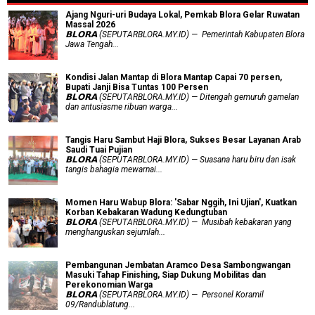
Ajang Nguri-uri Budaya Lokal, Pemkab Blora Gelar Ruwatan
Massal 2026
𝗕𝗟𝗢𝗥𝗔 (SEPUTARBLORA.MY.ID) — Pemerintah Kabupaten Blora
Jawa Tengah...
Kondisi Jalan Mantap di Blora Mantap Capai 70 persen,
Bupati Janji Bisa Tuntas 100 Persen
𝗕𝗟𝗢𝗥𝗔 (SEPUTARBLORA.MY.ID) — Ditengah gemuruh gamelan
dan antusiasme ribuan warga...
Tangis Haru Sambut Haji Blora, Sukses Besar Layanan Arab
Saudi Tuai Pujian
𝗕𝗟𝗢𝗥𝗔 (SEPUTARBLORA.MY.ID) — Suasana haru biru dan isak
tangis bahagia mewarnai...
Momen Haru Wabup Blora: ​'Sabar Nggih, Ini Ujian', Kuatkan
Korban Kebakaran Wadung Kedungtuban
𝗕𝗟𝗢𝗥𝗔 (SEPUTARBLORA.MY.ID) — Musibah kebakaran yang
menghanguskan sejumlah...
Pembangunan Jembatan Aramco Desa Sambongwangan
Masuki Tahap Finishing, Siap Dukung Mobilitas dan
Perekonomian Warga
𝗕𝗟𝗢𝗥𝗔 (SEPUTARBLORA.MY.ID) — Personel Koramil
09/Randublatung...