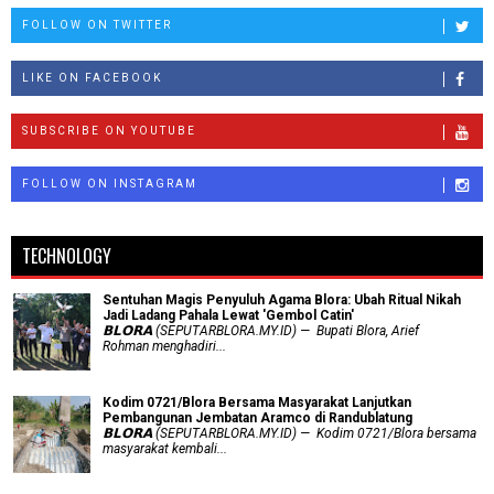
FOLLOW ON TWITTER
LIKE ON FACEBOOK
SUBSCRIBE ON YOUTUBE
FOLLOW ON INSTAGRAM
TECHNOLOGY
Sentuhan Magis Penyuluh Agama Blora: Ubah Ritual Nikah
Jadi Ladang Pahala Lewat 'Gembol Catin'
𝗕𝗟𝗢𝗥𝗔 (SEPUTARBLORA.MY.ID) — Bupati Blora, Arief
Rohman menghadiri...
Kodim 0721/Blora Bersama Masyarakat Lanjutkan
Pembangunan Jembatan Aramco di Randublatung
𝗕𝗟𝗢𝗥𝗔 (SEPUTARBLORA.MY.ID) — Kodim 0721/Blora bersama
masyarakat kembali...