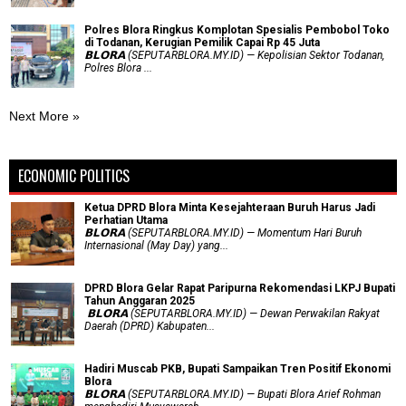
Polres Blora Ringkus Komplotan Spesialis Pembobol Toko
di Todanan, Kerugian Pemilik Capai Rp 45 Juta
𝗕𝗟𝗢𝗥𝗔 (SEPUTARBLORA.MY.ID) — Kepolisian Sektor Todanan,
Polres Blora ...
Next More »
ECONOMIC POLITICS
Ketua DPRD Blora Minta Kesejahteraan Buruh Harus Jadi
Perhatian Utama
​𝗕𝗟𝗢𝗥𝗔 (SEPUTARBLORA.MY.ID) — Momentum Hari Buruh
Internasional (May Day) yang...
DPRD Blora Gelar Rapat Paripurna Rekomendasi LKPJ Bupati
Tahun Anggaran 2025
‎ 𝗕𝗟𝗢𝗥𝗔 (SEPUTARBLORA.MY.ID) — Dewan Perwakilan Rakyat
Daerah (DPRD) Kabupaten...
Hadiri Muscab PKB, Bupati Sampaikan Tren Positif Ekonomi
Blora
𝗕𝗟𝗢𝗥𝗔 (SEPUTARBLORA.MY.ID) — Bupati Blora Arief Rohman