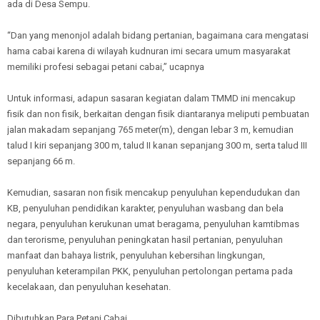
ada di Desa Sempu.
“Dan yang menonjol adalah bidang pertanian, bagaimana cara mengatasi
hama cabai karena di wilayah kudnuran imi secara umum masyarakat
memiliki profesi sebagai petani cabai,” ucapnya
Untuk informasi, adapun sasaran kegiatan dalam TMMD ini mencakup
fisik dan non fisik, berkaitan dengan fisik diantaranya meliputi pembuatan
jalan makadam sepanjang 765 meter(m), dengan lebar 3 m, kemudian
talud I kiri sepanjang 300 m, talud II kanan sepanjang 300 m, serta talud III
sepanjang 66 m.
Kemudian, sasaran non fisik mencakup penyuluhan kependudukan dan
KB, penyuluhan pendidikan karakter, penyuluhan wasbang dan bela
negara, penyuluhan kerukunan umat beragama, penyuluhan kamtibmas
dan terorisme, penyuluhan peningkatan hasil pertanian, penyuluhan
manfaat dan bahaya listrik, penyuluhan kebersihan lingkungan,
penyuluhan keterampilan PKK, penyuluhan pertolongan pertama pada
kecelakaan, dan penyuluhan kesehatan.
Dibutuhkan Para Petani Cabai