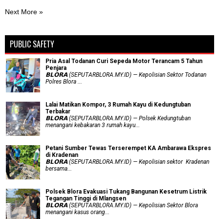
Next More »
PUBLIC SAFETY
Pria Asal Todanan Curi Sepeda Motor Terancam 5 Tahun
Penjara
𝗕𝗟𝗢𝗥𝗔 (SEPUTARBLORA.MY.ID) — Kepolisian Sektor Todanan
Polres Blora ...
Lalai Matikan Kompor, 3 Rumah Kayu di Kedungtuban
Terbakar
𝗕𝗟𝗢𝗥𝗔 (SEPUTARBLORA.MY.ID) — Polsek Kedungtuban
menangani kebakaran 3 rumah kayu...
Petani Sumber Tewas Terserempet KA Ambarawa Ekspres
di Kradenan
𝗕𝗟𝗢𝗥𝗔 (SEPUTARBLORA.MY.ID) — Kepolisian sektor Kradenan
bersama...
Polsek Blora Evakuasi Tukang Bangunan Kesetrum Listrik
Tegangan Tinggi di Mlangsen
𝗕𝗟𝗢𝗥𝗔 (SEPUTARBLORA.MY.ID) — Kepolisian Sektor Blora
menangani kasus orang...