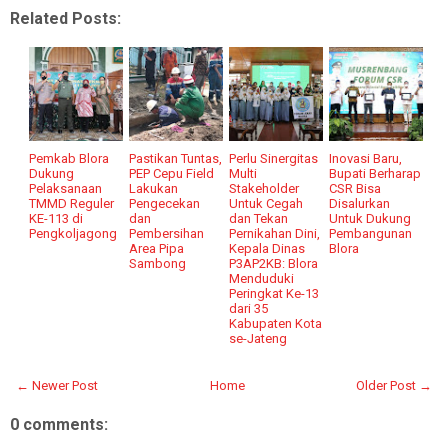
Related Posts:
Pemkab Blora
Pastikan Tuntas,
Perlu Sinergitas
Inovasi Baru,
Dukung
PEP Cepu Field
Multi
Bupati Berharap
Pelaksanaan
Lakukan
Stakeholder
CSR Bisa
TMMD Reguler
Pengecekan
Untuk Cegah
Disalurkan
KE-113 di
dan
dan Tekan
Untuk Dukung
Pengkoljagong
Pembersihan
Pernikahan Dini,
Pembangunan
Area Pipa
Kepala Dinas
Blora
Sambong
P3AP2KB: Blora
Menduduki
Peringkat Ke-13
dari 35
Kabupaten Kota
se-Jateng
← Newer Post
Home
Older Post →
0 comments: