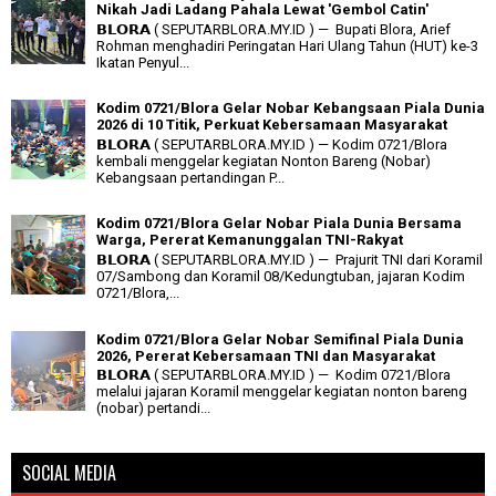
Nikah Jadi Ladang Pahala Lewat 'Gembol Catin'
𝗕𝗟𝗢𝗥𝗔 ( SEPUTARBLORA.MY.ID ) — Bupati Blora, Arief
Rohman menghadiri Peringatan Hari Ulang Tahun (HUT) ke-3
Ikatan Penyul...
Kodim 0721/Blora Gelar Nobar Kebangsaan Piala Dunia
2026 di 10 Titik, Perkuat Kebersamaan Masyarakat
𝗕𝗟𝗢𝗥𝗔 ( SEPUTARBLORA.MY.ID ) — Kodim 0721/Blora
kembali menggelar kegiatan Nonton Bareng (Nobar)
Kebangsaan pertandingan P...
Kodim 0721/Blora Gelar Nobar Piala Dunia Bersama
Warga, Pererat Kemanunggalan TNI-Rakyat
𝗕𝗟𝗢𝗥𝗔 ( SEPUTARBLORA.MY.ID ) — Prajurit TNI dari Koramil
07/Sambong dan Koramil 08/Kedungtuban, jajaran Kodim
0721/Blora,...
Kodim 0721/Blora Gelar Nobar Semifinal Piala Dunia
2026, Pererat Kebersamaan TNI dan Masyarakat
𝗕𝗟𝗢𝗥𝗔 ( SEPUTARBLORA.MY.ID ) — Kodim 0721/Blora
melalui jajaran Koramil menggelar kegiatan nonton bareng
(nobar) pertandi...
SOCIAL MEDIA