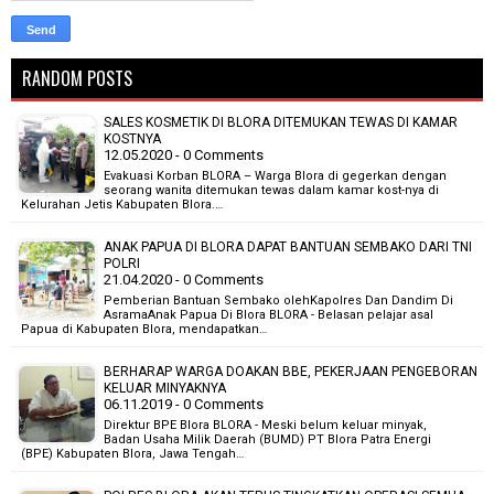
RANDOM POSTS
SALES KOSMETIK DI BLORA DITEMUKAN TEWAS DI KAMAR
KOSTNYA
12.05.2020 - 0 Comments
Evakuasi Korban BLORA – Warga Blora di gegerkan dengan
seorang wanita ditemukan tewas dalam kamar kost-nya di
Kelurahan Jetis Kabupaten Blora.…
ANAK PAPUA DI BLORA DAPAT BANTUAN SEMBAKO DARI TNI
POLRI
21.04.2020 - 0 Comments
Pemberian Bantuan Sembako olehKapolres Dan Dandim Di
AsramaAnak Papua Di Blora BLORA - Belasan pelajar asal
Papua di Kabupaten Blora, mendapatkan…
BERHARAP WARGA DOAKAN BBE, PEKERJAAN PENGEBORAN
KELUAR MINYAKNYA
06.11.2019 - 0 Comments
Direktur BPE Blora BLORA - Meski belum keluar minyak,
Badan Usaha Milik Daerah (BUMD) PT Blora Patra Energi
(BPE) Kabupaten Blora, Jawa Tengah…