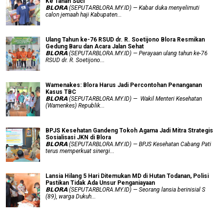
Ke Tanah Suci
𝗕𝗟𝗢𝗥𝗔 (SEPUTARBLORA.MY.ID) — Kabar duka menyelimuti
calon jemaah haji Kabupaten...
Ulang Tahun ke-76 RSUD dr. R. Soetijono Blora Resmikan
Gedung Baru dan Acara Jalan Sehat
𝗕𝗟𝗢𝗥𝗔 (SEPUTARBLORA.MY.ID) — Perayaan ulang tahun ke-76
RSUD dr. R. Soetijono...
Wamenakes: Blora Harus Jadi Percontohan Penanganan
Kasus TBC
𝗕𝗟𝗢𝗥𝗔 (SEPUTARBLORA.MY.ID) — Wakil Menteri Kesehatan
(Wamenkes) Republik...
BPJS Kesehatan Gandeng Tokoh Agama Jadi Mitra Strategis
Sosialisasi JKN di Blora
𝗕𝗟𝗢𝗥𝗔 (SEPUTARBLORA.MY.ID) — BPJS Kesehatan Cabang Pati
terus memperkuat sinergi...
Lansia Hilang 5 Hari Ditemukan MD di Hutan Todanan, Polisi
Pastikan Tidak Ada Unsur Penganiayaan
𝗕𝗟𝗢𝗥𝗔 (SEPUTARBLORA.MY.ID) — Seorang lansia berinisial S
(89), warga Dukuh...