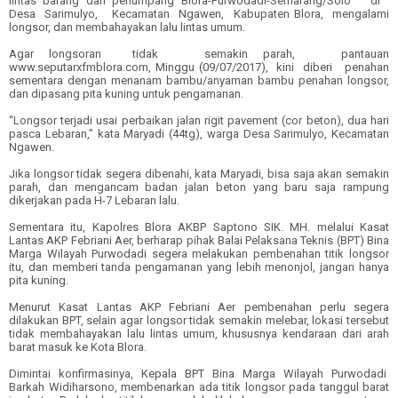
lintas barang dan penumpang Blora-Purwodadi-Semarang/Solo di
Desa Sarimulyo, Kecamatan Ngawen, Kabupaten Blora, mengalami
longsor, dan membahayakan lalu lintas umum.
Agar longsoran tidak semakin parah, pantauan
www.seputarxfmblora.com, Minggu (09/07/2017), kini diberi penahan
sementara dengan menanam bambu/anyaman bambu penahan longsor,
dan dipasang pita kuning untuk pengamanan.
“Longsor terjadi usai perbaikan jalan rigit pavement (cor beton), dua hari
pasca Lebaran,” kata Maryadi (44tg), warga Desa Sarimulyo, Kecamatan
Ngawen.
Jika longsor tidak segera dibenahi, kata Maryadi, bisa saja akan semakin
parah, dan mengancam badan jalan beton yang baru saja rampung
dikerjakan pada H-7 Lebaran lalu.
Sementara itu, Kapolres Blora AKBP Saptono SIK. MH. melalui Kasat
Lantas AKP Febriani Aer, berharap pihak Balai Pelaksana Teknis (BPT) Bina
Marga Wilayah Purwodadi segera melakukan pembenahan titik longsor
itu, dan memberi tanda pengamanan yang lebih menonjol, jangan hanya
pita kuning.
Menurut Kasat Lantas AKP Febriani Aer pembenahan perlu segera
dilakukan BPT, selain agar longsor tidak semakin melebar, lokasi tersebut
tidak membahayakan lalu lintas umum, khususnya kendaraan dari arah
barat masuk ke Kota Blora.
Dimintai konfirmasinya, Kepala BPT Bina Marga Wilayah Purwodadi
Barkah Widiharsono, membenarkan ada titik longsor pada tanggul barat