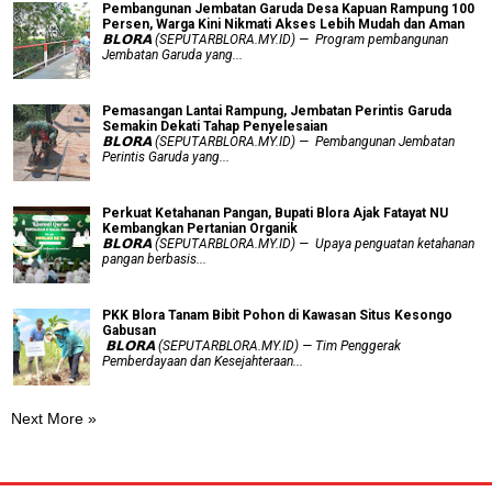
Pembangunan Jembatan Garuda Desa Kapuan Rampung 100
Persen, Warga Kini Nikmati Akses Lebih Mudah dan Aman
𝗕𝗟𝗢𝗥𝗔 (SEPUTARBLORA.MY.ID) — Program pembangunan
Jembatan Garuda yang...
Pemasangan Lantai Rampung, Jembatan Perintis Garuda
Semakin Dekati Tahap Penyelesaian
𝗕𝗟𝗢𝗥𝗔 (SEPUTARBLORA.MY.ID) — Pembangunan Jembatan
Perintis Garuda yang...
​Perkuat Ketahanan Pangan, Bupati Blora Ajak Fatayat NU
Kembangkan Pertanian Organik
𝗕𝗟𝗢𝗥𝗔 (SEPUTARBLORA.MY.ID) — Upaya penguatan ketahanan
pangan berbasis...
PKK Blora Tanam Bibit Pohon di Kawasan Situs Kesongo
Gabusan
‎ 𝗕𝗟𝗢𝗥𝗔 (SEPUTARBLORA.MY.ID) — Tim Penggerak
Pemberdayaan dan Kesejahteraan...
Next More »