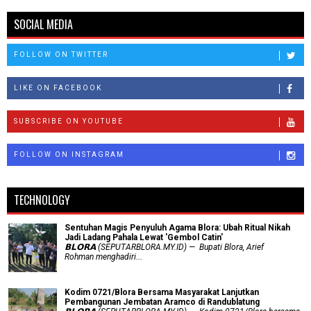
SOCIAL MEDIA
FOLLOW ON TWITTER
LIKE ON FACEBOOK
SUBSCRIBE ON YOUTUBE
FOLLOW ON INSTAGRAM
TECHNOLOGY
Sentuhan Magis Penyuluh Agama Blora: Ubah Ritual Nikah
Jadi Ladang Pahala Lewat 'Gembol Catin'
𝗕𝗟𝗢𝗥𝗔 (SEPUTARBLORA.MY.ID) — Bupati Blora, Arief
Rohman menghadiri...
Kodim 0721/Blora Bersama Masyarakat Lanjutkan
Pembangunan Jembatan Aramco di Randublatung