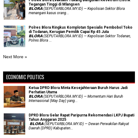
Tegangan Tinggi di Mlangsen
𝗕𝗟𝗢𝗥𝗔 (SEPUTARBLORA.MY.ID) — Kepolisian Sektor Blora
menangani kasus orang...
Polres Blora Ringkus Komplotan Spesialis Pembobol Toko
di Todanan, Kerugian Pemilik Capai Rp 45 Juta
𝗕𝗟𝗢𝗥𝗔 (SEPUTARBLORA.MY.ID) — Kepolisian Sektor Todanan,
Polres Blora ...
Next More »
ECONOMIC POLITICS
Ketua DPRD Blora Minta Kesejahteraan Buruh Harus Jadi
Perhatian Utama
​𝗕𝗟𝗢𝗥𝗔 (SEPUTARBLORA.MY.ID) — Momentum Hari Buruh
Internasional (May Day) yang...
DPRD Blora Gelar Rapat Paripurna Rekomendasi LKPJ Bupati
Tahun Anggaran 2025
‎ 𝗕𝗟𝗢𝗥𝗔 (SEPUTARBLORA.MY.ID) — Dewan Perwakilan Rakyat
Daerah (DPRD) Kabupaten...