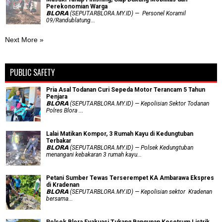
Perekonomian Warga
𝗕𝗟𝗢𝗥𝗔 (SEPUTARBLORA.MY.ID) — Personel Koramil
09/Randublatung...
Next More »
PUBLIC SAFETY
Pria Asal Todanan Curi Sepeda Motor Terancam 5 Tahun
Penjara
𝗕𝗟𝗢𝗥𝗔 (SEPUTARBLORA.MY.ID) — Kepolisian Sektor Todanan
Polres Blora ...
Lalai Matikan Kompor, 3 Rumah Kayu di Kedungtuban
Terbakar
𝗕𝗟𝗢𝗥𝗔 (SEPUTARBLORA.MY.ID) — Polsek Kedungtuban
menangani kebakaran 3 rumah kayu...
Petani Sumber Tewas Terserempet KA Ambarawa Ekspres
di Kradenan
𝗕𝗟𝗢𝗥𝗔 (SEPUTARBLORA.MY.ID) — Kepolisian sektor Kradenan
bersama...
Polsek Blora Evakuasi Tukang Bangunan Kesetrum Listrik