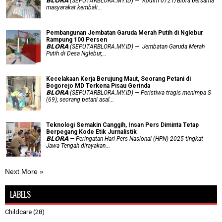
𝗕𝗟𝗢𝗥𝗔 (SEPUTARBLORA.MY.ID) — Kodim 0721/Blora bersama
masyarakat kembali...
Pembangunan Jembatan Garuda Merah Putih di Nglebur
Rampung 100 Persen
𝗕𝗟𝗢𝗥𝗔 (SEPUTARBLORA.MY.ID) — Jembatan Garuda Merah
Putih di Desa Nglebur,...
Kecelakaan Kerja Berujung Maut, Seorang Petani di
Bogorejo MD Terkena Pisau Gerinda
𝗕𝗟𝗢𝗥𝗔 (SEPUTARBLORA.MY.ID) — Peristiwa tragis menimpa S
(69), seorang petani asal...
Teknologi Semakin Canggih, Insan Pers Diminta Tetap
Berpegang Kode Etik Jurnalistik
𝗕𝗟𝗢𝗥𝗔 — Peringatan Hari Pers Nasional (HPN) 2025 tingkat
Jawa Tengah dirayakan...
Next More »
LABELS
Childcare
(28)