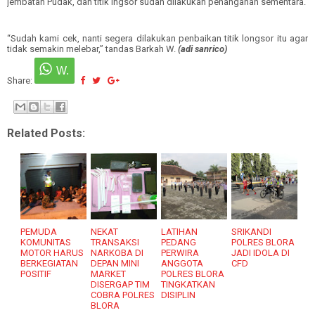
jembatan Pudak, dan titik lngsor sudah dilakukan penanganan sementara.
“Sudah kami cek, nanti segera dilakukan penbaikan titik longsor itu agar
tidak semakin melebar,” tandas Barkah W.
(adi sanrico)
Share:
Related Posts:
PEMUDA
NEKAT
LATIHAN
SRIKANDI
KOMUNITAS
TRANSAKSI
PEDANG
POLRES BLORA
MOTOR HARUS
NARKOBA DI
PERWIRA
JADI IDOLA DI
BERKEGIATAN
DEPAN MINI
ANGGOTA
CFD
POSITIF
MARKET
POLRES BLORA
DISERGAP TIM
TINGKATKAN
COBRA POLRES
DISIPLIN
BLORA