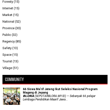
Foresty
(15)
Internet
(15)
Market
(15)
National
(52)
Province
(30)
Public
(32)
Regency
(85)
Safety
(13)
Space
(15)
Tourist
(13)
Village
(51)
COMMUNITY
66 Siswa Ma’rif Jateng Ikut Seleksi Nasional Program
Magang di Jepang
𝗕𝗟𝗢𝗥𝗔 (SEPUTARBLORA.MY.ID) — Sebanyak 66 pelajar
Lembaga Pendidikan Maarif Jawa...