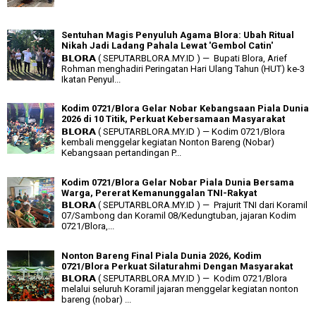
Sentuhan Magis Penyuluh Agama Blora: Ubah Ritual
Nikah Jadi Ladang Pahala Lewat 'Gembol Catin'
𝗕𝗟𝗢𝗥𝗔 ( SEPUTARBLORA.MY.ID ) — Bupati Blora, Arief
Rohman menghadiri Peringatan Hari Ulang Tahun (HUT) ke-3
Ikatan Penyul...
Kodim 0721/Blora Gelar Nobar Kebangsaan Piala Dunia
2026 di 10 Titik, Perkuat Kebersamaan Masyarakat
𝗕𝗟𝗢𝗥𝗔 ( SEPUTARBLORA.MY.ID ) — Kodim 0721/Blora
kembali menggelar kegiatan Nonton Bareng (Nobar)
Kebangsaan pertandingan P...
Kodim 0721/Blora Gelar Nobar Piala Dunia Bersama
Warga, Pererat Kemanunggalan TNI-Rakyat
𝗕𝗟𝗢𝗥𝗔 ( SEPUTARBLORA.MY.ID ) — Prajurit TNI dari Koramil
07/Sambong dan Koramil 08/Kedungtuban, jajaran Kodim
0721/Blora,...
Nonton Bareng Final Piala Dunia 2026, Kodim
0721/Blora Perkuat Silaturahmi Dengan Masyarakat
𝗕𝗟𝗢𝗥𝗔 ( SEPUTARBLORA.MY.ID ) — Kodim 0721/Blora
melalui seluruh Koramil jajaran menggelar kegiatan nonton
bareng (nobar) ...