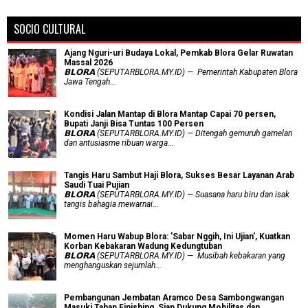
SOCIO CULTURAL
Ajang Nguri-uri Budaya Lokal, Pemkab Blora Gelar Ruwatan
Massal 2026
𝗕𝗟𝗢𝗥𝗔 (SEPUTARBLORA.MY.ID) — Pemerintah Kabupaten Blora
Jawa Tengah...
Kondisi Jalan Mantap di Blora Mantap Capai 70 persen,
Bupati Janji Bisa Tuntas 100 Persen
𝗕𝗟𝗢𝗥𝗔 (SEPUTARBLORA.MY.ID) — Ditengah gemuruh gamelan
dan antusiasme ribuan warga...
Tangis Haru Sambut Haji Blora, Sukses Besar Layanan Arab
Saudi Tuai Pujian
𝗕𝗟𝗢𝗥𝗔 (SEPUTARBLORA.MY.ID) — Suasana haru biru dan isak
tangis bahagia mewarnai...
Momen Haru Wabup Blora: ​'Sabar Nggih, Ini Ujian', Kuatkan
Korban Kebakaran Wadung Kedungtuban
𝗕𝗟𝗢𝗥𝗔 (SEPUTARBLORA.MY.ID) — Musibah kebakaran yang
menghanguskan sejumlah...
Pembangunan Jembatan Aramco Desa Sambongwangan
Masuki Tahap Finishing, Siap Dukung Mobilitas dan