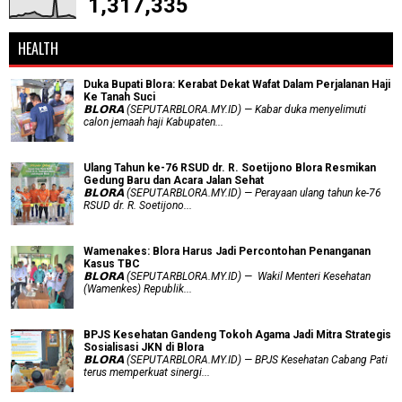
1,317,335
HEALTH
Duka Bupati Blora: Kerabat Dekat Wafat Dalam Perjalanan Haji
Ke Tanah Suci
𝗕𝗟𝗢𝗥𝗔 (SEPUTARBLORA.MY.ID) — Kabar duka menyelimuti
calon jemaah haji Kabupaten...
Ulang Tahun ke-76 RSUD dr. R. Soetijono Blora Resmikan
Gedung Baru dan Acara Jalan Sehat
𝗕𝗟𝗢𝗥𝗔 (SEPUTARBLORA.MY.ID) — Perayaan ulang tahun ke-76
RSUD dr. R. Soetijono...
Wamenakes: Blora Harus Jadi Percontohan Penanganan
Kasus TBC
𝗕𝗟𝗢𝗥𝗔 (SEPUTARBLORA.MY.ID) — Wakil Menteri Kesehatan
(Wamenkes) Republik...
BPJS Kesehatan Gandeng Tokoh Agama Jadi Mitra Strategis
Sosialisasi JKN di Blora
𝗕𝗟𝗢𝗥𝗔 (SEPUTARBLORA.MY.ID) — BPJS Kesehatan Cabang Pati
terus memperkuat sinergi...