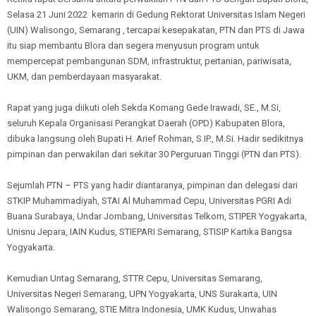
Selasa 21 Juni 2022 kemarin di Gedung Rektorat Universitas Islam Negeri
(UIN) Walisongo, Semarang , tercapai kesepakatan, PTN dan PTS di Jawa
itu siap membantu Blora dan segera menyusun program untuk
mempercepat pembangunan SDM, infrastruktur, pertanian, pariwisata,
UKM, dan pemberdayaan masyarakat.
Rapat yang juga diikuti oleh Sekda Komang Gede Irawadi, SE., M.Si,
seluruh Kepala Organisasi Perangkat Daerah (OPD) Kabupaten Blora,
dibuka langsung oleh Bupati H. Arief Rohman, S.IP., M.Si. Hadir sedikitnya
pimpinan dan perwakilan dari sekitar 30 Perguruan Tinggi (PTN dan PTS).
Sejumlah PTN – PTS yang hadir diantaranya, pimpinan dan delegasi dari
STKIP Muhammadiyah, STAI Al Muhammad Cepu, Universitas PGRI Adi
Buana Surabaya, Undar Jombang, Universitas Telkom, STIPER Yogyakarta,
Unisnu Jepara, IAIN Kudus, STIEPARI Semarang, STISIP Kartika Bangsa
Yogyakarta.
Kemudian Untag Semarang, STTR Cepu, Universitas Semarang,
Universitas Negeri Semarang, UPN Yogyakarta, UNS Surakarta, UIN
Walisongo Semarang, STIE Mitra Indonesia, UMK Kudus, Unwahas