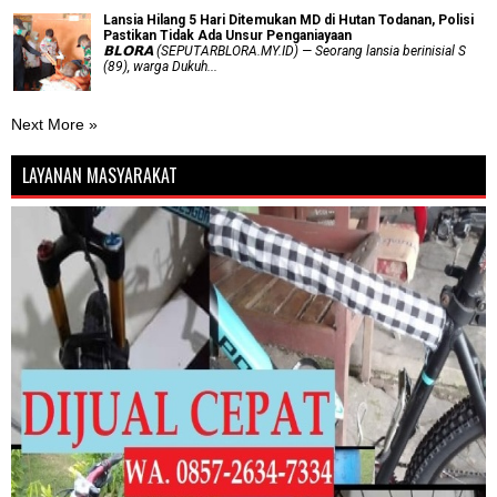
Lansia Hilang 5 Hari Ditemukan MD di Hutan Todanan, Polisi
Pastikan Tidak Ada Unsur Penganiayaan
𝗕𝗟𝗢𝗥𝗔 (SEPUTARBLORA.MY.ID) — Seorang lansia berinisial S
(89), warga Dukuh...
Next More »
LAYANAN MASYARAKAT