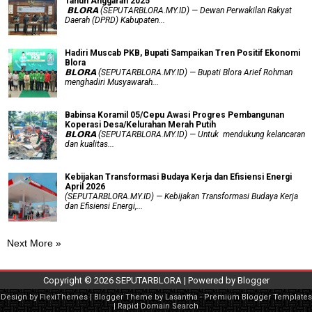
Tahun Anggaran 2025
‎ 𝗕𝗟𝗢𝗥𝗔 (SEPUTARBLORA.MY.ID) — Dewan Perwakilan Rakyat
Daerah (DPRD) Kabupaten...
Hadiri Muscab PKB, Bupati Sampaikan Tren Positif Ekonomi
Blora
𝗕𝗟𝗢𝗥𝗔 (SEPUTARBLORA.MY.ID) — Bupati Blora Arief Rohman
menghadiri Musyawarah...
Babinsa Koramil 05/Cepu Awasi Progres Pembangunan
Koperasi Desa/Kelurahan Merah Putih
𝗕𝗟𝗢𝗥𝗔 (SEPUTARBLORA.MY.ID) — Untuk mendukung kelancaran
dan kualitas...
Kebijakan Transformasi Budaya Kerja dan Efisiensi Energi
April 2026
(SEPUTARBLORA.MY.ID) — Kebijakan Transformasi Budaya Kerja
dan Efisiensi Energi,...
Next More »
Copyright ©
2026
SEPUTARBLORA
| Powered by
Blogger
Design by
FlexiThemes
| Blogger Theme by
Lasantha
-
Premium Blogger Templates
|
Rapid Domain Search