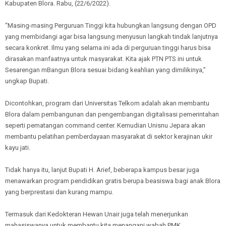
Kabupaten Blora. Rabu, (22/6/2022).
“Masing-masing Perguruan Tinggi kita hubungkan langsung dengan OPD
yang membidangi agar bisa langsung menyusun langkah tindak lanjutnya
secara konkret. Ilmu yang selama ini ada di perguruan tinggi harus bisa
dirasakan manfaatnya untuk masyarakat. Kita ajak PTN PTS ini untuk
Sesarengan mBangun Blora sesuai bidang keahlian yang dimilikinya,”
ungkap Bupati.
Dicontohkan, program dari Universitas Telkom adalah akan membantu
Blora dalam pembangunan dan pengembangan digitalisasi pemerintahan
seperti pematangan command center. Kemudian Unisnu Jepara akan
membantu pelatihan pemberdayaan masyarakat di sektor kerajinan ukir
kayu jati.
Tidak hanya itu, lanjut Bupati H. Arief, beberapa kampus besar juga
menawarkan program pendidikan gratis berupa beasiswa bagi anak Blora
yang berprestasi dan kurang mampu.
Termasuk dari Kedokteran Hewan Unair juga telah menerjunkan
mahasiswanya untuk membantu kita menangani wabah PMK