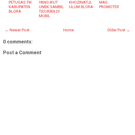
PETUGAS TIK
YANG IKUT
KHOZINATUL
MAS
KABUPATEN
UNBK SAMBIL
ULUM BLORA
PROMOTER
BLORA
TIDURAN DI
MOBIL
← Newer Post
Home
Older Post →
0 comments:
Post a Comment