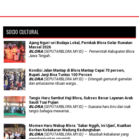
SOCIO CULTURAL
Ajang Nguri-uri Budaya Lokal, Pemkab Blora Gelar Ruwatan
Massal 2026
𝗕𝗟𝗢𝗥𝗔 (SEPUTARBLORA.MY.ID) — Pemerintah Kabupaten Blora
Jawa Tengah...
Kondisi Jalan Mantap di Blora Mantap Capai 70 persen,
Bupati Janji Bisa Tuntas 100 Persen
𝗕𝗟𝗢𝗥𝗔 (SEPUTARBLORA.MY.ID) — Ditengah gemuruh gamelan
dan antusiasme ribuan warga...
Tangis Haru Sambut Haji Blora, Sukses Besar Layanan Arab
Saudi Tuai Pujian
𝗕𝗟𝗢𝗥𝗔 (SEPUTARBLORA.MY.ID) — Suasana haru biru dan isak
tangis bahagia mewarnai...
Momen Haru Wabup Blora: ​'Sabar Nggih, Ini Ujian', Kuatkan
Korban Kebakaran Wadung Kedungtuban
𝗕𝗟𝗢𝗥𝗔 (SEPUTARBLORA.MY.ID) — Musibah kebakaran yang
menghanguskan sejumlah...