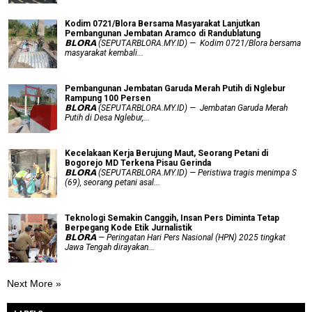
Kodim 0721/Blora Bersama Masyarakat Lanjutkan
Pembangunan Jembatan Aramco di Randublatung
𝗕𝗟𝗢𝗥𝗔 (SEPUTARBLORA.MY.ID) — Kodim 0721/Blora bersama
masyarakat kembali...
Pembangunan Jembatan Garuda Merah Putih di Nglebur
Rampung 100 Persen
𝗕𝗟𝗢𝗥𝗔 (SEPUTARBLORA.MY.ID) — Jembatan Garuda Merah
Putih di Desa Nglebur,...
Kecelakaan Kerja Berujung Maut, Seorang Petani di
Bogorejo MD Terkena Pisau Gerinda
𝗕𝗟𝗢𝗥𝗔 (SEPUTARBLORA.MY.ID) — Peristiwa tragis menimpa S
(69), seorang petani asal...
Teknologi Semakin Canggih, Insan Pers Diminta Tetap
Berpegang Kode Etik Jurnalistik
𝗕𝗟𝗢𝗥𝗔 — Peringatan Hari Pers Nasional (HPN) 2025 tingkat
Jawa Tengah dirayakan...
Next More »