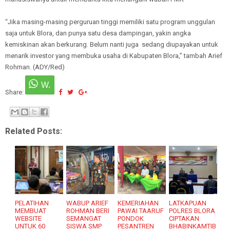
“Jika masing-masing perguruan tinggi memiliki satu program unggulan
saja untuk Blora, dan punya satu desa dampingan, yakin angka
kemiskinan akan berkurang. Belum nanti juga sedang diupayakan untuk
menarik investor yang membuka usaha di Kabupaten Blora,” tambah Arief
Rohman. (ADY/Red)
Share:
Related Posts:
PELATIHAN
WABUP ARIEF
KEMERIAHAN
LATKAPUAN
MEMBUAT
ROHMAN BERI
PAWAI TAARUF
POLRES BLORA
WEBSITE
SEMANGAT
PONDOK
CIPTAKAN
UNTUK 60
SISWA SMP
PESANTREN
BHABINKAMTIB