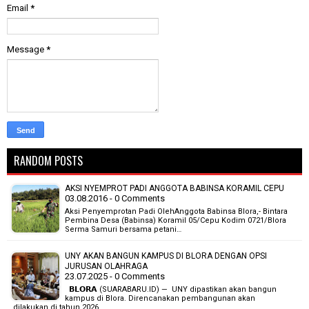
Email
*
Message
*
RANDOM POSTS
AKSI NYEMPROT PADI ANGGOTA BABINSA KORAMIL CEPU
03.08.2016 - 0 Comments
Aksi Penyemprotan Padi OlehAnggota Babinsa Blora,- Bintara
Pembina Desa (Babinsa) Koramil 05/Cepu Kodim 0721/Blora
Serma Samuri bersama petani…
UNY AKAN BANGUN KAMPUS DI BLORA DENGAN OPSI
JURUSAN OLAHRAGA
23.07.2025 - 0 Comments
𝗕𝗟𝗢𝗥𝗔 (SUARABARU.ID) — UNY dipastikan akan bangun
kampus di Blora. Direncanakan pembangunan akan
dilakukan di tahun 2026…