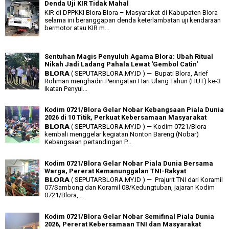
Denda Uji KIR Tidak Mahal
KIR di DPPKKI Blora Blora – Masyarakat di Kabupaten Blora
selama ini beranggapan denda keterlambatan uji kendaraan
bermotor atau KIR m...
Sentuhan Magis Penyuluh Agama Blora: Ubah Ritual
Nikah Jadi Ladang Pahala Lewat 'Gembol Catin'
𝗕𝗟𝗢𝗥𝗔 ( SEPUTARBLORA.MY.ID ) — Bupati Blora, Arief
Rohman menghadiri Peringatan Hari Ulang Tahun (HUT) ke-3
Ikatan Penyul...
Kodim 0721/Blora Gelar Nobar Kebangsaan Piala Dunia
2026 di 10 Titik, Perkuat Kebersamaan Masyarakat
𝗕𝗟𝗢𝗥𝗔 ( SEPUTARBLORA.MY.ID ) — Kodim 0721/Blora
kembali menggelar kegiatan Nonton Bareng (Nobar)
Kebangsaan pertandingan P...
Kodim 0721/Blora Gelar Nobar Piala Dunia Bersama
Warga, Pererat Kemanunggalan TNI-Rakyat
𝗕𝗟𝗢𝗥𝗔 ( SEPUTARBLORA.MY.ID ) — Prajurit TNI dari Koramil
07/Sambong dan Koramil 08/Kedungtuban, jajaran Kodim
0721/Blora,...
Kodim 0721/Blora Gelar Nobar Semifinal Piala Dunia
2026, Pererat Kebersamaan TNI dan Masyarakat