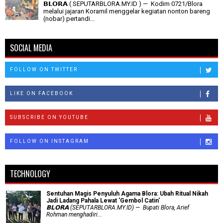
𝗕𝗟𝗢𝗥𝗔 ( SEPUTARBLORA.MY.ID ) — Kodim 0721/Blora
melalui jajaran Koramil menggelar kegiatan nonton bareng
(nobar) pertandi...
SOCIAL MEDIA
FOLLOW ON TWITTER
LIKE ON FACEBOOK
SUBSCRIBE ON YOUTUBE
FOLLOW ON INSTAGRAM
TECHNOLOGY
Sentuhan Magis Penyuluh Agama Blora: Ubah Ritual Nikah
Jadi Ladang Pahala Lewat 'Gembol Catin'
𝗕𝗟𝗢𝗥𝗔 (SEPUTARBLORA.MY.ID) — Bupati Blora, Arief
Rohman menghadiri...