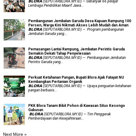
𝗕𝗟𝗢𝗥𝗔 (SEPUTARBLORA.MY.ID) — Sebanyak 66 pelajar
Lembaga Pendidikan Maarif Jawa...
Pembangunan Jembatan Garuda Desa Kapuan Rampung 100
Persen, Warga Kini Nikmati Akses Lebih Mudah dan Aman
𝗕𝗟𝗢𝗥𝗔 (SEPUTARBLORA.MY.ID) — Program pembangunan
Jembatan Garuda yang...
Pemasangan Lantai Rampung, Jembatan Perintis Garuda
Semakin Dekati Tahap Penyelesaian
𝗕𝗟𝗢𝗥𝗔 (SEPUTARBLORA.MY.ID) — Pembangunan Jembatan
Perintis Garuda yang...
​Perkuat Ketahanan Pangan, Bupati Blora Ajak Fatayat NU
Kembangkan Pertanian Organik
𝗕𝗟𝗢𝗥𝗔 (SEPUTARBLORA.MY.ID) — Upaya penguatan ketahanan
pangan berbasis...
PKK Blora Tanam Bibit Pohon di Kawasan Situs Kesongo
Gabusan
‎ 𝗕𝗟𝗢𝗥𝗔 (SEPUTARBLORA.MY.ID) — Tim Penggerak
Pemberdayaan dan Kesejahteraan...
Next More »