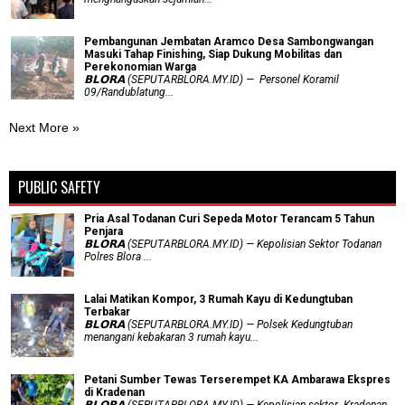
Pembangunan Jembatan Aramco Desa Sambongwangan
Masuki Tahap Finishing, Siap Dukung Mobilitas dan
Perekonomian Warga
𝗕𝗟𝗢𝗥𝗔 (SEPUTARBLORA.MY.ID) — Personel Koramil
09/Randublatung...
Next More »
PUBLIC SAFETY
Pria Asal Todanan Curi Sepeda Motor Terancam 5 Tahun
Penjara
𝗕𝗟𝗢𝗥𝗔 (SEPUTARBLORA.MY.ID) — Kepolisian Sektor Todanan
Polres Blora ...
Lalai Matikan Kompor, 3 Rumah Kayu di Kedungtuban
Terbakar
𝗕𝗟𝗢𝗥𝗔 (SEPUTARBLORA.MY.ID) — Polsek Kedungtuban
menangani kebakaran 3 rumah kayu...
Petani Sumber Tewas Terserempet KA Ambarawa Ekspres
di Kradenan
𝗕𝗟𝗢𝗥𝗔 (SEPUTARBLORA.MY.ID) — Kepolisian sektor Kradenan