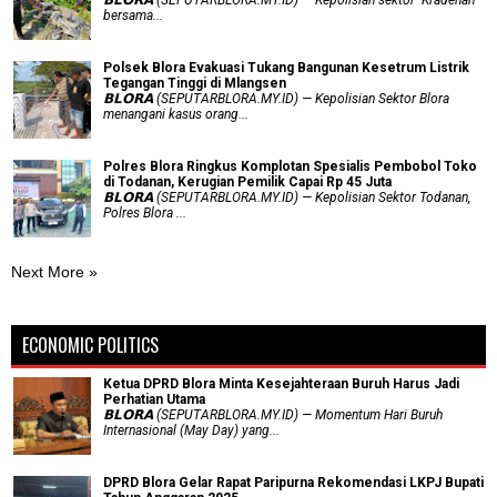
bersama...
Polsek Blora Evakuasi Tukang Bangunan Kesetrum Listrik
Tegangan Tinggi di Mlangsen
𝗕𝗟𝗢𝗥𝗔 (SEPUTARBLORA.MY.ID) — Kepolisian Sektor Blora
menangani kasus orang...
Polres Blora Ringkus Komplotan Spesialis Pembobol Toko
di Todanan, Kerugian Pemilik Capai Rp 45 Juta
𝗕𝗟𝗢𝗥𝗔 (SEPUTARBLORA.MY.ID) — Kepolisian Sektor Todanan,
Polres Blora ...
Next More »
ECONOMIC POLITICS
Ketua DPRD Blora Minta Kesejahteraan Buruh Harus Jadi
Perhatian Utama
​𝗕𝗟𝗢𝗥𝗔 (SEPUTARBLORA.MY.ID) — Momentum Hari Buruh
Internasional (May Day) yang...
DPRD Blora Gelar Rapat Paripurna Rekomendasi LKPJ Bupati