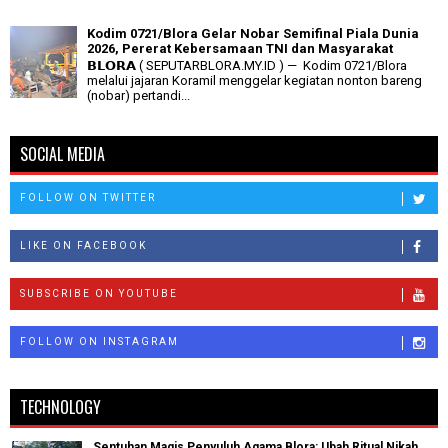
Kodim 0721/Blora Gelar Nobar Semifinal Piala Dunia
2026, Pererat Kebersamaan TNI dan Masyarakat
𝗕𝗟𝗢𝗥𝗔 ( SEPUTARBLORA.MY.ID ) — Kodim 0721/Blora
melalui jajaran Koramil menggelar kegiatan nonton bareng
(nobar) pertandi...
SOCIAL MEDIA
FOLLOW ON TWITTER
LIKE ON FACEBOOK
SUBSCRIBE ON YOUTUBE
FOLLOW ON INSTAGRAM
TECHNOLOGY
Sentuhan Magis Penyuluh Agama Blora: Ubah Ritual Nikah