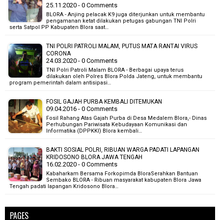
25.11.2020 - 0 Comments
BLORA - Anjing pelacak K9 juga diterjunkan untuk membantu
pengamanan ketat dilakukan petugas gabungan TNI Polri
serta Satpol PP Kabupaten Blora saat…
TNI POLRI PATROLI MALAM, PUTUS MATA RANTAI VIRUS
CORONA
24.03.2020 - 0 Comments
TNI Polri Patroli Malam BLORA - Berbagai upaya terus
dilakukan oleh Polres Blora Polda Jateng, untuk membantu
program pemerintah dalam antisipasi…
FOSIL GAJAH PURBA KEMBALI DITEMUKAN
09.04.2016 - 0 Comments
Fosil Rahang Atas Gajah Purba di Desa Medalem Blora,- Dinas
Perhubungan Pariwisata Kebudayaan Komunikasi dan
Informatika (DPPKKI) Blora kembali…
BAKTI SOSIAL POLRI, RIBUAN WARGA PADATI LAPANGAN
KRIDOSONO BLORA JAWA TENGAH
16.02.2020 - 0 Comments
Kabaharkam Bersama Forkopimda BloraSerahkan Bantuan
Sembako BLORA - Ribuan masyarakat kabupaten Blora Jawa
Tengah padati lapangan Kridosono Blora…
PAGES