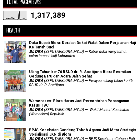
TOTAL PAGEVIEWS
1,317,389
HEALTH
Duka Bupati Blora: Kerabat Dekat Wafat Dalam Perjalanan Haji
Ke Tanah Suci
𝗕𝗟𝗢𝗥𝗔 (SEPUTARBLORA.MY.ID) — Kabar duka menyelimuti
calon jemaah haji Kabupaten...
Ulang Tahun ke-76 RSUD dr. R. Soetijono Blora Resmikan
Gedung Baru dan Acara Jalan Sehat
𝗕𝗟𝗢𝗥𝗔 (SEPUTARBLORA.MY.ID) — Perayaan ulang tahun ke-76
RSUD dr. R. Soetijono...
Wamenakes: Blora Harus Jadi Percontohan Penanganan
Kasus TBC
𝗕𝗟𝗢𝗥𝗔 (SEPUTARBLORA.MY.ID) — Wakil Menteri Kesehatan
(Wamenkes) Republik...
BPJS Kesehatan Gandeng Tokoh Agama Jadi Mitra Strategis
Sosialisasi JKN di Blora
𝗕𝗟𝗢𝗥𝗔 (SEPUTARBLORA.MY.ID) — BPJS Kesehatan Cabang Pati