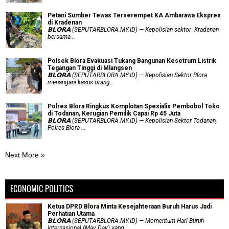
Petani Sumber Tewas Terserempet KA Ambarawa Ekspres
di Kradenan
𝗕𝗟𝗢𝗥𝗔 (SEPUTARBLORA.MY.ID) — Kepolisian sektor Kradenan
bersama...
Polsek Blora Evakuasi Tukang Bangunan Kesetrum Listrik
Tegangan Tinggi di Mlangsen
𝗕𝗟𝗢𝗥𝗔 (SEPUTARBLORA.MY.ID) — Kepolisian Sektor Blora
menangani kasus orang...
Polres Blora Ringkus Komplotan Spesialis Pembobol Toko
di Todanan, Kerugian Pemilik Capai Rp 45 Juta
𝗕𝗟𝗢𝗥𝗔 (SEPUTARBLORA.MY.ID) — Kepolisian Sektor Todanan,
Polres Blora ...
Next More »
ECONOMIC POLITICS
Ketua DPRD Blora Minta Kesejahteraan Buruh Harus Jadi
Perhatian Utama
​𝗕𝗟𝗢𝗥𝗔 (SEPUTARBLORA.MY.ID) — Momentum Hari Buruh
Internasional (May Day) yang...