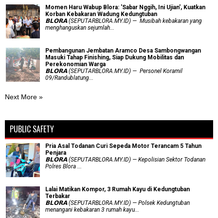
Momen Haru Wabup Blora: ​'Sabar Nggih, Ini Ujian', Kuatkan
Korban Kebakaran Wadung Kedungtuban
𝗕𝗟𝗢𝗥𝗔 (SEPUTARBLORA.MY.ID) — Musibah kebakaran yang
menghanguskan sejumlah...
Pembangunan Jembatan Aramco Desa Sambongwangan
Masuki Tahap Finishing, Siap Dukung Mobilitas dan
Perekonomian Warga
𝗕𝗟𝗢𝗥𝗔 (SEPUTARBLORA.MY.ID) — Personel Koramil
09/Randublatung...
Next More »
PUBLIC SAFETY
Pria Asal Todanan Curi Sepeda Motor Terancam 5 Tahun
Penjara
𝗕𝗟𝗢𝗥𝗔 (SEPUTARBLORA.MY.ID) — Kepolisian Sektor Todanan
Polres Blora ...
Lalai Matikan Kompor, 3 Rumah Kayu di Kedungtuban
Terbakar
𝗕𝗟𝗢𝗥𝗔 (SEPUTARBLORA.MY.ID) — Polsek Kedungtuban
menangani kebakaran 3 rumah kayu...