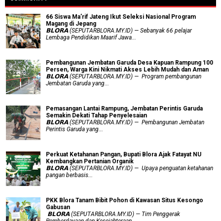
66 Siswa Ma’rif Jateng Ikut Seleksi Nasional Program
Magang di Jepang
𝗕𝗟𝗢𝗥𝗔 (SEPUTARBLORA.MY.ID) — Sebanyak 66 pelajar
Lembaga Pendidikan Maarif Jawa...
Pembangunan Jembatan Garuda Desa Kapuan Rampung 100
Persen, Warga Kini Nikmati Akses Lebih Mudah dan Aman
𝗕𝗟𝗢𝗥𝗔 (SEPUTARBLORA.MY.ID) — Program pembangunan
Jembatan Garuda yang...
Pemasangan Lantai Rampung, Jembatan Perintis Garuda
Semakin Dekati Tahap Penyelesaian
𝗕𝗟𝗢𝗥𝗔 (SEPUTARBLORA.MY.ID) — Pembangunan Jembatan
Perintis Garuda yang...
​Perkuat Ketahanan Pangan, Bupati Blora Ajak Fatayat NU
Kembangkan Pertanian Organik
𝗕𝗟𝗢𝗥𝗔 (SEPUTARBLORA.MY.ID) — Upaya penguatan ketahanan
pangan berbasis...
PKK Blora Tanam Bibit Pohon di Kawasan Situs Kesongo
Gabusan
‎ 𝗕𝗟𝗢𝗥𝗔 (SEPUTARBLORA.MY.ID) — Tim Penggerak
Pemberdayaan dan Kesejahteraan...