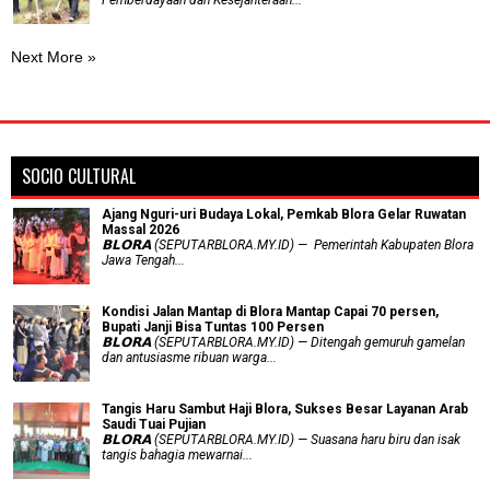
Next More »
SOCIO CULTURAL
Ajang Nguri-uri Budaya Lokal, Pemkab Blora Gelar Ruwatan
Massal 2026
𝗕𝗟𝗢𝗥𝗔 (SEPUTARBLORA.MY.ID) — Pemerintah Kabupaten Blora
Jawa Tengah...
Kondisi Jalan Mantap di Blora Mantap Capai 70 persen,
Bupati Janji Bisa Tuntas 100 Persen
𝗕𝗟𝗢𝗥𝗔 (SEPUTARBLORA.MY.ID) — Ditengah gemuruh gamelan
dan antusiasme ribuan warga...
Tangis Haru Sambut Haji Blora, Sukses Besar Layanan Arab
Saudi Tuai Pujian
𝗕𝗟𝗢𝗥𝗔 (SEPUTARBLORA.MY.ID) — Suasana haru biru dan isak
tangis bahagia mewarnai...