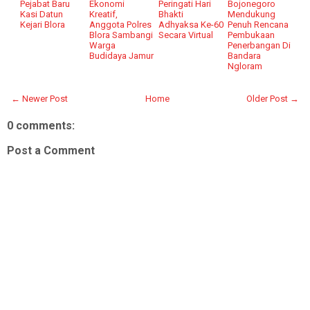
Pejabat Baru
Ekonomi
Peringati Hari
Bojonegoro
Kasi Datun
Kreatif,
Bhakti
Mendukung
Kejari Blora
Anggota Polres
Adhyaksa Ke-60
Penuh Rencana
Blora Sambangi
Secara Virtual
Pembukaan
Warga
Penerbangan Di
Budidaya Jamur
Bandara
Ngloram
← Newer Post
Home
Older Post →
0 comments:
Post a Comment