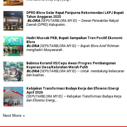
DPRD Blora Gelar Rapat Paripurna Rekomendasi LKPJ Bupati
Tahun Anggaran 2025
‎ 𝗕𝗟𝗢𝗥𝗔 (SEPUTARBLORA.MY.ID) — Dewan Perwakilan Rakyat
Daerah (DPRD) Kabupaten...
Hadiri Muscab PKB, Bupati Sampaikan Tren Positif Ekonomi
Blora
𝗕𝗟𝗢𝗥𝗔 (SEPUTARBLORA.MY.ID) — Bupati Blora Arief Rohman
menghadiri Musyawarah...
Babinsa Koramil 05/Cepu Awasi Progres Pembangunan
Koperasi Desa/Kelurahan Merah Putih
𝗕𝗟𝗢𝗥𝗔 (SEPUTARBLORA.MY.ID) — Untuk mendukung kelancaran
dan kualitas...
Kebijakan Transformasi Budaya Kerja dan Efisiensi Energi
April 2026
(SEPUTARBLORA.MY.ID) — Kebijakan Transformasi Budaya Kerja
dan Efisiensi Energi,...
Next More »