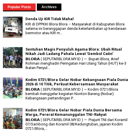
Popular Posts
Archives
Denda Uji KIR Tidak Mahal
KIR di DPPKKI Blora Blora – Masyarakat di Kabupaten Blora
selama ini beranggapan denda keterlambatan uji kendaraan
bermotor atau KIR m...
Sentuhan Magis Penyuluh Agama Blora: Ubah Ritual
Nikah Jadi Ladang Pahala Lewat 'Gembol Catin'
𝗕𝗟𝗢𝗥𝗔 ( SEPUTARBLORA.MY.ID ) — Bupati Blora, Arief
Rohman menghadiri Peringatan Hari Ulang Tahun (HUT) ke-3
Ikatan Penyul...
Kodim 0721/Blora Gelar Nobar Kebangsaan Piala Dunia
2026 di 10 Titik, Perkuat Kebersamaan Masyarakat
𝗕𝗟𝗢𝗥𝗔 ( SEPUTARBLORA.MY.ID ) — Kodim 0721/Blora
kembali menggelar kegiatan Nonton Bareng (Nobar)
Kebangsaan pertandingan P...
Kodim 0721/Blora Gelar Nobar Piala Dunia Bersama
Warga, Pererat Kemanunggalan TNI-Rakyat
𝗕𝗟𝗢𝗥𝗔 ( SEPUTARBLORA.MY.ID ) — Prajurit TNI dari Koramil
07/Sambong dan Koramil 08/Kedungtuban, jajaran Kodim
0721/Blora,...