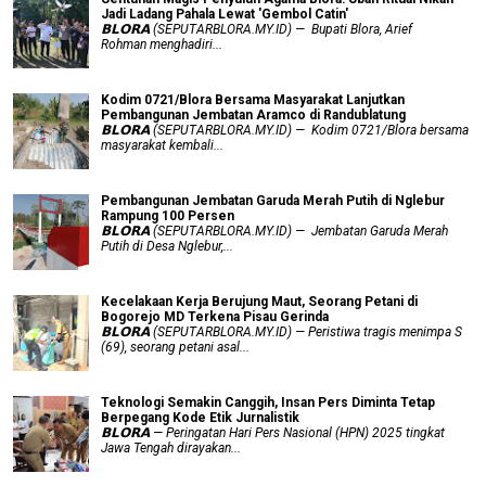
Jadi Ladang Pahala Lewat 'Gembol Catin'
𝗕𝗟𝗢𝗥𝗔 (SEPUTARBLORA.MY.ID) — Bupati Blora, Arief
Rohman menghadiri...
Kodim 0721/Blora Bersama Masyarakat Lanjutkan
Pembangunan Jembatan Aramco di Randublatung
𝗕𝗟𝗢𝗥𝗔 (SEPUTARBLORA.MY.ID) — Kodim 0721/Blora bersama
masyarakat kembali...
Pembangunan Jembatan Garuda Merah Putih di Nglebur
Rampung 100 Persen
𝗕𝗟𝗢𝗥𝗔 (SEPUTARBLORA.MY.ID) — Jembatan Garuda Merah
Putih di Desa Nglebur,...
Kecelakaan Kerja Berujung Maut, Seorang Petani di
Bogorejo MD Terkena Pisau Gerinda
𝗕𝗟𝗢𝗥𝗔 (SEPUTARBLORA.MY.ID) — Peristiwa tragis menimpa S
(69), seorang petani asal...
Teknologi Semakin Canggih, Insan Pers Diminta Tetap
Berpegang Kode Etik Jurnalistik
𝗕𝗟𝗢𝗥𝗔 — Peringatan Hari Pers Nasional (HPN) 2025 tingkat
Jawa Tengah dirayakan...