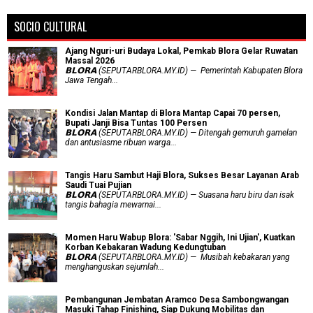
SOCIO CULTURAL
Ajang Nguri-uri Budaya Lokal, Pemkab Blora Gelar Ruwatan
Massal 2026
𝗕𝗟𝗢𝗥𝗔 (SEPUTARBLORA.MY.ID) — Pemerintah Kabupaten Blora
Jawa Tengah...
Kondisi Jalan Mantap di Blora Mantap Capai 70 persen,
Bupati Janji Bisa Tuntas 100 Persen
𝗕𝗟𝗢𝗥𝗔 (SEPUTARBLORA.MY.ID) — Ditengah gemuruh gamelan
dan antusiasme ribuan warga...
Tangis Haru Sambut Haji Blora, Sukses Besar Layanan Arab
Saudi Tuai Pujian
𝗕𝗟𝗢𝗥𝗔 (SEPUTARBLORA.MY.ID) — Suasana haru biru dan isak
tangis bahagia mewarnai...
Momen Haru Wabup Blora: ​'Sabar Nggih, Ini Ujian', Kuatkan
Korban Kebakaran Wadung Kedungtuban
𝗕𝗟𝗢𝗥𝗔 (SEPUTARBLORA.MY.ID) — Musibah kebakaran yang
menghanguskan sejumlah...
Pembangunan Jembatan Aramco Desa Sambongwangan
Masuki Tahap Finishing, Siap Dukung Mobilitas dan