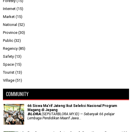
Foresty
(15)
Internet
(15)
Market
(15)
National
(52)
Province
(30)
Public
(32)
Regency
(85)
Safety
(13)
Space
(15)
Tourist
(13)
Village
(51)
COMMUNITY
66 Siswa Ma’rif Jateng Ikut Seleksi Nasional Program
Magang di Jepang
𝗕𝗟𝗢𝗥𝗔 (SEPUTARBLORA.MY.ID) — Sebanyak 66 pelajar
Lembaga Pendidikan Maarif Jawa...