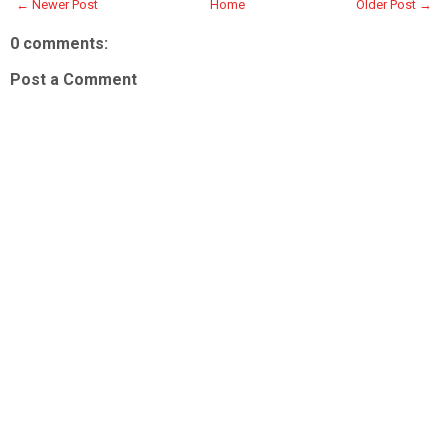
← Newer Post
Home
Older Post →
0 comments:
Post a Comment