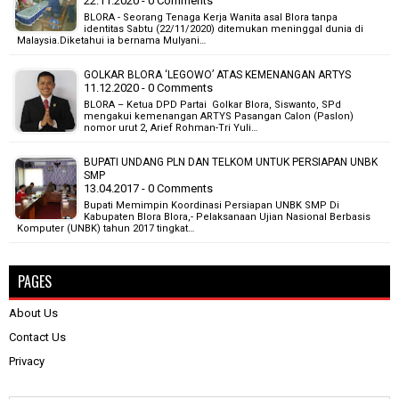
22.11.2020 - 0 Comments
BLORA - Seorang Tenaga Kerja Wanita asal Blora tanpa
identitas Sabtu (22/11/2020) ditemukan meninggal dunia di
Malaysia.Diketahui ia bernama Mulyani…
GOLKAR BLORA ‘LEGOWO’ ATAS KEMENANGAN ARTYS
11.12.2020 - 0 Comments
BLORA – Ketua DPD Partai Golkar Blora, Siswanto, SPd
mengakui kemenangan ARTYS Pasangan Calon (Paslon)
nomor urut 2, Arief Rohman-Tri Yuli…
BUPATI UNDANG PLN DAN TELKOM UNTUK PERSIAPAN UNBK
SMP
13.04.2017 - 0 Comments
Bupati Memimpin Koordinasi Persiapan UNBK SMP Di
Kabupaten Blora Blora,- Pelaksanaan Ujian Nasional Berbasis
Komputer (UNBK) tahun 2017 tingkat…
PAGES
About Us
Contact Us
Privacy