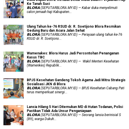
Ke Tanah Suci
𝗕𝗟𝗢𝗥𝗔 (SEPUTARBLORA.MY.ID) — Kabar duka menyelimuti
calon jemaah haji Kabupaten...
Ulang Tahun ke-76 RSUD dr. R. Soetijono Blora Resmikan
Gedung Baru dan Acara Jalan Sehat
𝗕𝗟𝗢𝗥𝗔 (SEPUTARBLORA.MY.ID) — Perayaan ulang tahun ke-76
RSUD dr. R. Soetijono...
Wamenakes: Blora Harus Jadi Percontohan Penanganan
Kasus TBC
𝗕𝗟𝗢𝗥𝗔 (SEPUTARBLORA.MY.ID) — Wakil Menteri Kesehatan
(Wamenkes) Republik...
BPJS Kesehatan Gandeng Tokoh Agama Jadi Mitra Strategis
Sosialisasi JKN di Blora
𝗕𝗟𝗢𝗥𝗔 (SEPUTARBLORA.MY.ID) — BPJS Kesehatan Cabang Pati
terus memperkuat sinergi...
Lansia Hilang 5 Hari Ditemukan MD di Hutan Todanan, Polisi
Pastikan Tidak Ada Unsur Penganiayaan
𝗕𝗟𝗢𝗥𝗔 (SEPUTARBLORA.MY.ID) — Seorang lansia berinisial S
(89), warga Dukuh...