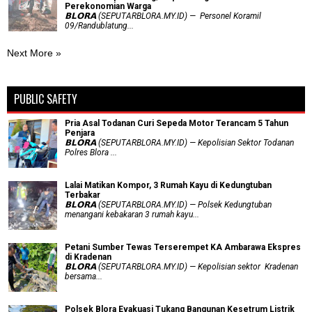
Perekonomian Warga
𝗕𝗟𝗢𝗥𝗔 (SEPUTARBLORA.MY.ID) — Personel Koramil
09/Randublatung...
Next More »
PUBLIC SAFETY
Pria Asal Todanan Curi Sepeda Motor Terancam 5 Tahun
Penjara
𝗕𝗟𝗢𝗥𝗔 (SEPUTARBLORA.MY.ID) — Kepolisian Sektor Todanan
Polres Blora ...
Lalai Matikan Kompor, 3 Rumah Kayu di Kedungtuban
Terbakar
𝗕𝗟𝗢𝗥𝗔 (SEPUTARBLORA.MY.ID) — Polsek Kedungtuban
menangani kebakaran 3 rumah kayu...
Petani Sumber Tewas Terserempet KA Ambarawa Ekspres
di Kradenan
𝗕𝗟𝗢𝗥𝗔 (SEPUTARBLORA.MY.ID) — Kepolisian sektor Kradenan
bersama...
Polsek Blora Evakuasi Tukang Bangunan Kesetrum Listrik