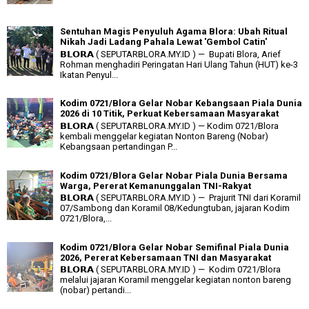
Sentuhan Magis Penyuluh Agama Blora: Ubah Ritual
Nikah Jadi Ladang Pahala Lewat 'Gembol Catin'
𝗕𝗟𝗢𝗥𝗔 ( SEPUTARBLORA.MY.ID ) — Bupati Blora, Arief
Rohman menghadiri Peringatan Hari Ulang Tahun (HUT) ke-3
Ikatan Penyul...
Kodim 0721/Blora Gelar Nobar Kebangsaan Piala Dunia
2026 di 10 Titik, Perkuat Kebersamaan Masyarakat
𝗕𝗟𝗢𝗥𝗔 ( SEPUTARBLORA.MY.ID ) — Kodim 0721/Blora
kembali menggelar kegiatan Nonton Bareng (Nobar)
Kebangsaan pertandingan P...
Kodim 0721/Blora Gelar Nobar Piala Dunia Bersama
Warga, Pererat Kemanunggalan TNI-Rakyat
𝗕𝗟𝗢𝗥𝗔 ( SEPUTARBLORA.MY.ID ) — Prajurit TNI dari Koramil
07/Sambong dan Koramil 08/Kedungtuban, jajaran Kodim
0721/Blora,...
Kodim 0721/Blora Gelar Nobar Semifinal Piala Dunia
2026, Pererat Kebersamaan TNI dan Masyarakat
𝗕𝗟𝗢𝗥𝗔 ( SEPUTARBLORA.MY.ID ) — Kodim 0721/Blora
melalui jajaran Koramil menggelar kegiatan nonton bareng
(nobar) pertandi...