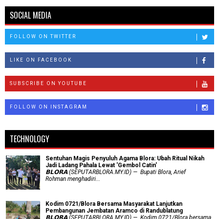
SOCIAL MEDIA
FOLLOW ON TWITTER
LIKE ON FACEBOOK
SUBSCRIBE ON YOUTUBE
FOLLOW ON INSTAGRAM
TECHNOLOGY
Sentuhan Magis Penyuluh Agama Blora: Ubah Ritual Nikah
Jadi Ladang Pahala Lewat 'Gembol Catin'
𝗕𝗟𝗢𝗥𝗔 (SEPUTARBLORA.MY.ID) — Bupati Blora, Arief
Rohman menghadiri...
Kodim 0721/Blora Bersama Masyarakat Lanjutkan
Pembangunan Jembatan Aramco di Randublatung
𝗕𝗟𝗢𝗥𝗔 (SEPUTARBLORA.MY.ID) — Kodim 0721/Blora bersama