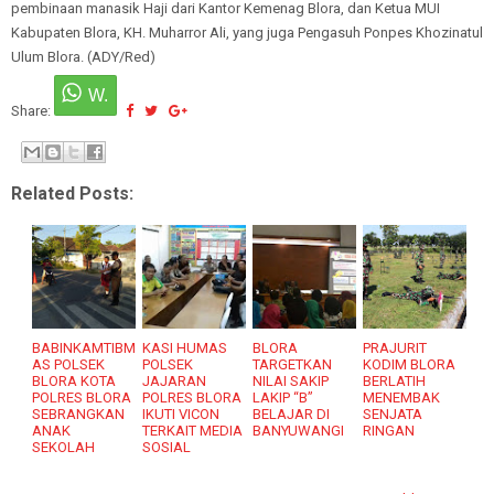
pembinaan manasik Haji dari Kantor Kemenag Blora, dan Ketua MUI
Kabupaten Blora, KH. Muharror Ali, yang juga Pengasuh Ponpes Khozinatul
Ulum Blora. (ADY/Red)
Share:
Related Posts:
BABINKAMTIBM
KASI HUMAS
BLORA
PRAJURIT
AS POLSEK
POLSEK
TARGETKAN
KODIM BLORA
BLORA KOTA
JAJARAN
NILAI SAKIP
BERLATIH
POLRES BLORA
POLRES BLORA
LAKIP “B”
MENEMBAK
SEBRANGKAN
IKUTI VICON
BELAJAR DI
SENJATA
ANAK
TERKAIT MEDIA
BANYUWANGI
RINGAN
SEKOLAH
SOSIAL