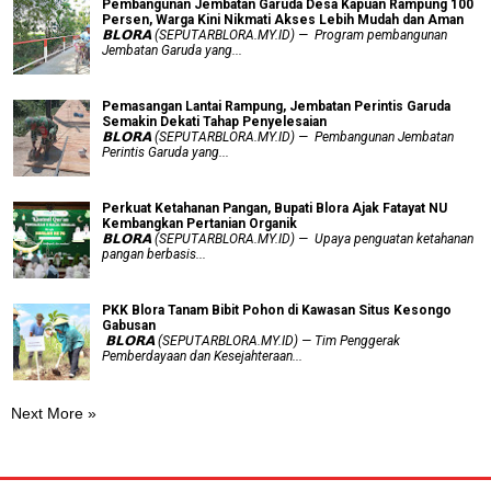
Pembangunan Jembatan Garuda Desa Kapuan Rampung 100
Persen, Warga Kini Nikmati Akses Lebih Mudah dan Aman
𝗕𝗟𝗢𝗥𝗔 (SEPUTARBLORA.MY.ID) — Program pembangunan
Jembatan Garuda yang...
Pemasangan Lantai Rampung, Jembatan Perintis Garuda
Semakin Dekati Tahap Penyelesaian
𝗕𝗟𝗢𝗥𝗔 (SEPUTARBLORA.MY.ID) — Pembangunan Jembatan
Perintis Garuda yang...
​Perkuat Ketahanan Pangan, Bupati Blora Ajak Fatayat NU
Kembangkan Pertanian Organik
𝗕𝗟𝗢𝗥𝗔 (SEPUTARBLORA.MY.ID) — Upaya penguatan ketahanan
pangan berbasis...
PKK Blora Tanam Bibit Pohon di Kawasan Situs Kesongo
Gabusan
‎ 𝗕𝗟𝗢𝗥𝗔 (SEPUTARBLORA.MY.ID) — Tim Penggerak
Pemberdayaan dan Kesejahteraan...
Next More »