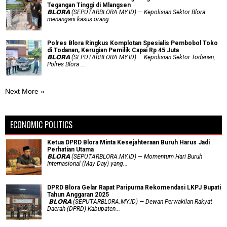
Tegangan Tinggi di Mlangsen
𝗕𝗟𝗢𝗥𝗔 (SEPUTARBLORA.MY.ID) — Kepolisian Sektor Blora
menangani kasus orang...
Polres Blora Ringkus Komplotan Spesialis Pembobol Toko
di Todanan, Kerugian Pemilik Capai Rp 45 Juta
𝗕𝗟𝗢𝗥𝗔 (SEPUTARBLORA.MY.ID) — Kepolisian Sektor Todanan,
Polres Blora ...
Next More »
ECONOMIC POLITICS
Ketua DPRD Blora Minta Kesejahteraan Buruh Harus Jadi
Perhatian Utama
​𝗕𝗟𝗢𝗥𝗔 (SEPUTARBLORA.MY.ID) — Momentum Hari Buruh
Internasional (May Day) yang...
DPRD Blora Gelar Rapat Paripurna Rekomendasi LKPJ Bupati
Tahun Anggaran 2025
‎ 𝗕𝗟𝗢𝗥𝗔 (SEPUTARBLORA.MY.ID) — Dewan Perwakilan Rakyat
Daerah (DPRD) Kabupaten...