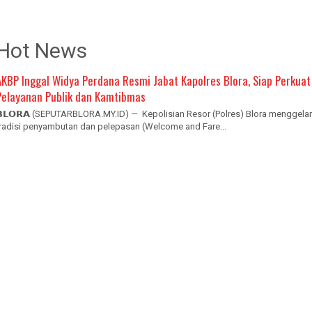
Hot News
AKBP Inggal Widya Perdana Resmi Jabat Kapolres Blora, Siap Perkuat
Pelayanan Publik dan Kamtibmas
𝗕𝗟𝗢𝗥𝗔 (SEPUTARBLORA.MY.ID) — Kepolisian Resor (Polres) Blora menggelar
tradisi penyambutan dan pelepasan (Welcome and Fare...