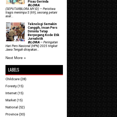
Pisau Gerinda
𝗕𝗟𝗢𝗥𝗔
(SEPUTARBLORA.MY.ID) — Peristiwa
tragis menimpa S (69), seorang petani
asal...
Teknologi Semakin
Canggih, Insan Pers
Diminta Tetap
Berpegang Kode Etik
Jurnalistik
𝗕𝗟𝗢𝗥𝗔 — Peringatan
Hari Pers Nasional (HPN) 2025 tingkat
Jawa Tengah dirayakan...
Next More »
LABELS
Childcare
(28)
Foresty
(15)
Internet
(15)
Market
(15)
National
(52)
Province
(30)