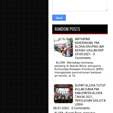
RANDOM POSTS
ANTISIPASI
KEKERINGAN, PMI
BLORA DROPING AIR
BERSIH USULAN KRP
29.09.2021 - 0
Comments
BLORA - Menyikapi kemarau
panjang di daerah Blora, pengurus
Komunitas Relawan Pendonor (KRP)
mengajukan permohonan bantuan
air bersih, di 16…
BUPATI BLORA TUTUP
BULAN DANA PMI
KABUPATEN BLORA
TAHUN 2021,
PEROLEHAN 500JUTA
LEBIH
06.01.2022 - 0 Comments
BLORA - Bupati Blora menutup