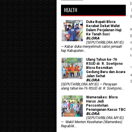
HEALTH
B
Duka Bupati Blora:
Kerabat Dekat Wafat
Dalam Perjalanan Haji
Ke Tanah Suci
𝗕𝗟𝗢𝗥𝗔
(SEPUTARBLORA.MY.ID)
— Kabar duka menyelimuti calon jemaah
d
haji Kabupaten...
t
Ulang Tahun ke-76
RSUD dr. R. Soetijono
Blora Resmikan
Gedung Baru dan Acara
a
Jalan Sehat
𝗕𝗟𝗢𝗥𝗔
(SEPUTARBLORA.MY.ID) — Perayaan
ulang tahun ke-76 RSUD dr. R. Soetijono...
Wamenakes: Blora
Harus Jadi
Percontohan
Penanganan Kasus TBC
𝗕𝗟𝗢𝗥𝗔
(SEPUTARBLORA.MY.ID)
— Wakil Menteri Kesehatan (Wamenkes)
Republik...