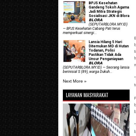
BPJS Kesehatan
Gandeng Tokoh Agama
Jadi Mitra Strategis
Sosialisasi JKN di Blora
𝗕𝗟𝗢𝗥𝗔
(SEPUTARBLORA.MY.ID)
— BPJS Kesehatan Cabang Pati terus
memperkuat sinergi...
Lansia Hilang 5 Hari
Ditemukan MD di Hutan
Todanan, Polisi
Pastikan Tidak Ada
Unsur Penganiayaan
𝗕𝗟𝗢𝗥𝗔
(SEPUTARBLORA.MY.ID) — Seorang lansia
berinisial S (89), warga Dukuh...
“
Next More »
LAYANAN MASYARAKAT
P
“