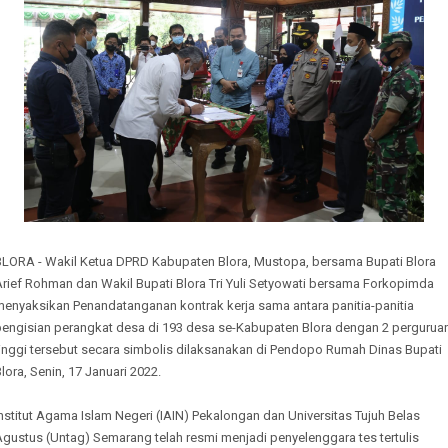
BLORA - Wakil Ketua DPRD Kabupaten Blora, Mustopa, bersama Bupati Blora
Arief Rohman dan Wakil Bupati Blora Tri Yuli Setyowati bersama Forkopimda
menyaksikan Penandatanganan kontrak kerja sama antara panitia-panitia
pengisian perangkat desa di 193 desa se-Kabupaten Blora dengan 2 pergurua
tinggi tersebut secara simbolis dilaksanakan di Pendopo Rumah Dinas Bupati
lora, Senin, 17 Januari 2022.
nstitut Agama Islam Negeri (IAIN) Pekalongan dan Universitas Tujuh Belas
gustus (Untag) Semarang telah resmi menjadi penyelenggara tes tertulis