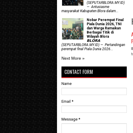
(SEPUTARBLORA.MY.ID)
— Antusiasme
masyarakat Kabupaten Blora dalam...
Nobar Perempat Final
Piala Dunia 2026, TNI
dan Warga Ramaikan
Berbagai Titik di
Wilayah Blora
𝗕𝗟𝗢𝗥𝗔
(SEPUTARBLORA.MY.ID) — Pertandingan
perempat final Piala Dunia 2026...
Next More »
CONTACT FORM
Name
Email
*
Message
*