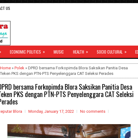
ACT US
»
»
»
»
ECONOMIC POLITICS
MUSIC
HEALTH
SOCIO CULTURAL
E
Home
»
Polek
» DPRD bersama Forkopimda Blora Saksikan Panitia Desa
Teken PKS dengan PTN-PTS Penyelenggara CAT Seleksi Perades
DPRD bersama Forkopimda Blora Saksikan Panitia Desa
Teken PKS dengan PTN-PTS Penyelenggara CAT Seleksi
Perades
eputar Blora
Monday, January 17, 2022
No comments