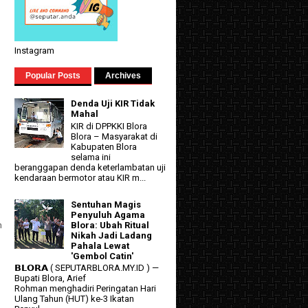
Instagram
Popular Posts
Archives
Denda Uji KIR Tidak
Mahal
KIR di DPPKKI Blora
Blora – Masyarakat di
Kabupaten Blora
selama ini
beranggapan denda keterlambatan uji
kendaraan bermotor atau KIR m...
Sentuhan Magis
Penyuluh Agama
n
Blora: Ubah Ritual
Nikah Jadi Ladang
Pahala Lewat
'Gembol Catin'
𝗕𝗟𝗢𝗥𝗔 ( SEPUTARBLORA.MY.ID ) —
Bupati Blora, Arief
Rohman menghadiri Peringatan Hari
Ulang Tahun (HUT) ke-3 Ikatan