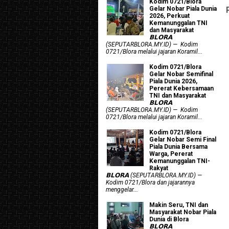
Kodim 0721/Blora
Gelar Nobar Piala Dunia
2026, Perkuat
Kemanunggalan TNI
dan Masyarakat
𝗕𝗟𝗢𝗥𝗔
(SEPUTARBLORA.MY.ID) — Kodim
0721/Blora melalui jajaran Koramil...
Kodim 0721/Blora
Gelar Nobar Semifinal
Piala Dunia 2026,
Pererat Kebersamaan
TNI dan Masyarakat
𝗕𝗟𝗢𝗥𝗔
(SEPUTARBLORA.MY.ID) — Kodim
0721/Blora melalui jajaran Koramil...
Kodim 0721/Blora
Gelar Nobar Semi Final
Piala Dunia Bersama
Warga, Pererat
Kemanunggalan TNI-
Rakyat
𝗕𝗟𝗢𝗥𝗔 (SEPUTARBLORA.MY.ID) —
Kodim 0721/Blora dan jajarannya
menggelar...
Makin Seru, TNI dan
Masyarakat Nobar Piala
Dunia di Blora
𝗕𝗟𝗢𝗥𝗔