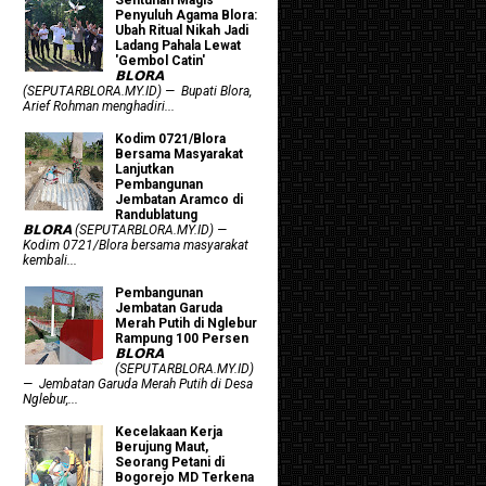
Penyuluh Agama Blora:
Ubah Ritual Nikah Jadi
Ladang Pahala Lewat
'Gembol Catin'
𝗕𝗟𝗢𝗥𝗔
(SEPUTARBLORA.MY.ID) — Bupati Blora,
Arief Rohman menghadiri...
Kodim 0721/Blora
Bersama Masyarakat
Lanjutkan
Pembangunan
Jembatan Aramco di
Randublatung
𝗕𝗟𝗢𝗥𝗔 (SEPUTARBLORA.MY.ID) —
Kodim 0721/Blora bersama masyarakat
kembali...
Pembangunan
Jembatan Garuda
Merah Putih di Nglebur
Rampung 100 Persen
𝗕𝗟𝗢𝗥𝗔
(SEPUTARBLORA.MY.ID)
— Jembatan Garuda Merah Putih di Desa
Nglebur,...
Kecelakaan Kerja
Berujung Maut,
Seorang Petani di
Bogorejo MD Terkena