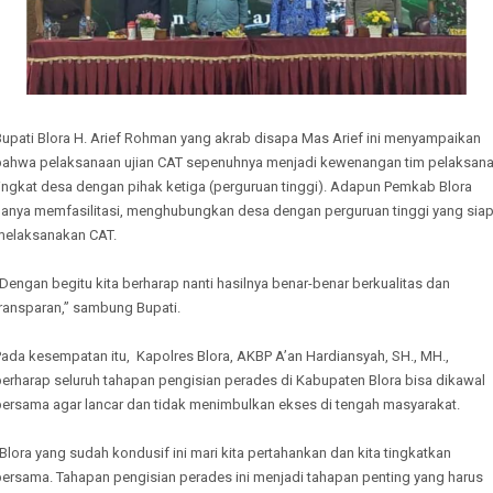
Bupati Blora H. Arief Rohman yang akrab disapa Mas Arief ini menyampaikan
bahwa pelaksanaan ujian CAT sepenuhnya menjadi kewenangan tim pelaksan
tingkat desa dengan pihak ketiga (perguruan tinggi). Adapun Pemkab Blora
hanya memfasilitasi, menghubungkan desa dengan perguruan tinggi yang sia
melaksanakan CAT.
Dengan begitu kita berharap nanti hasilnya benar-benar berkualitas dan
transparan,” sambung Bupati.
ada kesempatan itu, Kapolres Blora, AKBP A’an Hardiansyah, SH., MH.,
berharap seluruh tahapan pengisian perades di Kabupaten Blora bisa dikawal
bersama agar lancar dan tidak menimbulkan ekses di tengah masyarakat.
Blora yang sudah kondusif ini mari kita pertahankan dan kita tingkatkan
bersama. Tahapan pengisian perades ini menjadi tahapan penting yang harus