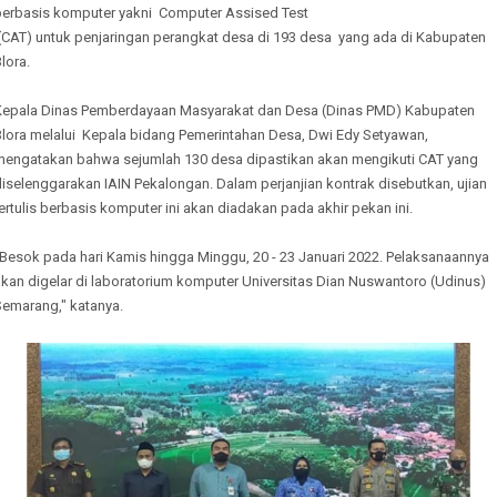
berbasis komputer yakni Computer Assised Test
(CAT) untuk penjaringan perangkat desa di 193 desa yang ada di Kabupaten
lora.
Kepala Dinas Pemberdayaan Masyarakat dan Desa (Dinas PMD) Kabupaten
Blora melalui Kepala bidang Pemerintahan Desa, Dwi Edy Setyawan,
mengatakan bahwa sejumlah 130 desa dipastikan akan mengikuti CAT yang
iselenggarakan IAIN Pekalongan. Dalam perjanjian kontrak disebutkan, ujian
ertulis berbasis komputer ini akan diadakan pada akhir pekan ini.
"Besok pada hari Kamis hingga Minggu, 20 - 23 Januari 2022. Pelaksanaannya
kan digelar di laboratorium komputer Universitas Dian Nuswantoro (Udinus)
Semarang," katanya.