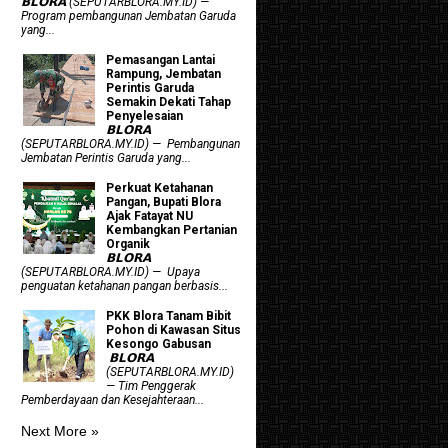
𝗕𝗟𝗢𝗥𝗔 (SEPUTARBLORA.MY.ID) —
Program pembangunan Jembatan Garuda
yang...
Pemasangan Lantai
Rampung, Jembatan
Perintis Garuda
Semakin Dekati Tahap
Penyelesaian
𝗕𝗟𝗢𝗥𝗔
(SEPUTARBLORA.MY.ID) — Pembangunan
Jembatan Perintis Garuda yang...
​Perkuat Ketahanan
Pangan, Bupati Blora
Ajak Fatayat NU
Kembangkan Pertanian
Organik
𝗕𝗟𝗢𝗥𝗔
(SEPUTARBLORA.MY.ID) — Upaya
penguatan ketahanan pangan berbasis...
PKK Blora Tanam Bibit
Pohon di Kawasan Situs
Kesongo Gabusan
‎ 𝗕𝗟𝗢𝗥𝗔
(SEPUTARBLORA.MY.ID)
— Tim Penggerak
Pemberdayaan dan Kesejahteraan...
Next More »