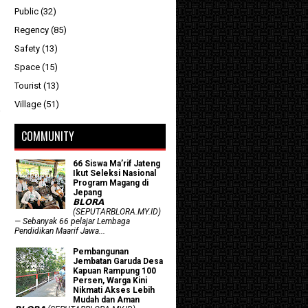
Public
(32)
Regency
(85)
Safety
(13)
Space
(15)
Tourist
(13)
Village
(51)
COMMUNITY
66 Siswa Ma’rif Jateng
Ikut Seleksi Nasional
Program Magang di
Jepang
𝗕𝗟𝗢𝗥𝗔
(SEPUTARBLORA.MY.ID)
— Sebanyak 66 pelajar Lembaga
Pendidikan Maarif Jawa...
Pembangunan
Jembatan Garuda Desa
Kapuan Rampung 100
Persen, Warga Kini
Nikmati Akses Lebih
Mudah dan Aman