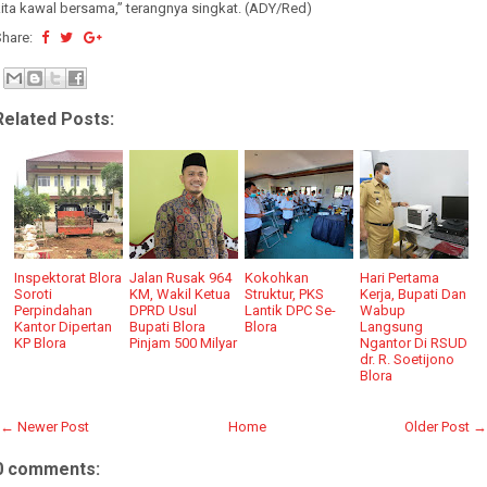
ita kawal bersama,” terangnya singkat. (ADY/Red)
Share:
Related Posts:
Inspektorat Blora
Jalan Rusak 964
Kokohkan
Hari Pertama
Soroti
KM, Wakil Ketua
Struktur, PKS
Kerja, Bupati Dan
Perpindahan
DPRD Usul
Lantik DPC Se-
Wabup
Kantor Dipertan
Bupati Blora
Blora
Langsung
KP Blora
Pinjam 500 Milyar
Ngantor Di RSUD
dr. R. Soetijono
Blora
← Newer Post
Home
Older Post →
0 comments: