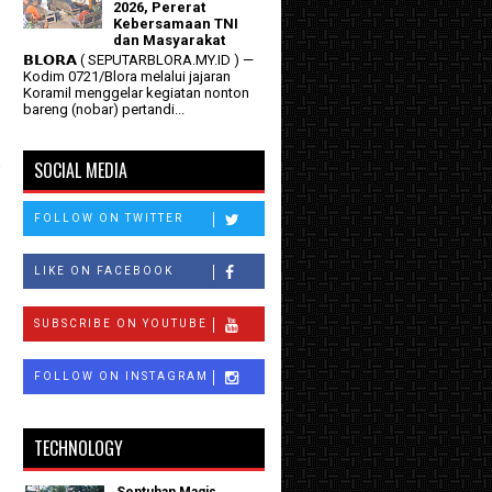
2026, Pererat
Kebersamaan TNI
dan Masyarakat
𝗕𝗟𝗢𝗥𝗔 ( SEPUTARBLORA.MY.ID ) —
Kodim 0721/Blora melalui jajaran
Koramil menggelar kegiatan nonton
bareng (nobar) pertandi...
a
SOCIAL MEDIA
p
FOLLOW ON TWITTER
LIKE ON FACEBOOK
SUBSCRIBE ON YOUTUBE
FOLLOW ON INSTAGRAM
TECHNOLOGY
Sentuhan Magis