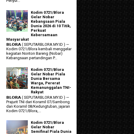
Penyul...
Kodim 0721/Blora
Gelar Nobar
Kebangsaan Piala
Dunia 2026 di 10 Titik,
Perkuat
Kebersamaan
Masyarakat
𝗕𝗟𝗢𝗥𝗔 ( SEPUTARBLORA.MY.ID ) —
Kodim 0721/Blora kembali menggelar
kegiatan Nonton Bareng (Nobar)
Kebangsaan pertandingan P...
Kodim 0721/Blora
Gelar Nobar Piala
Dunia Bersama
Warga, Pererat
Kemanunggalan TNI-
Rakyat
𝗕𝗟𝗢𝗥𝗔 ( SEPUTARBLORA.MY.ID ) —
Prajurit TNI dari Koramil 07/Sambong
dan Koramil 08/Kedungtuban, jajaran
Kodim 0721/Blora,...
Kodim 0721/Blora
Gelar Nobar
Semifinal Piala Dunia