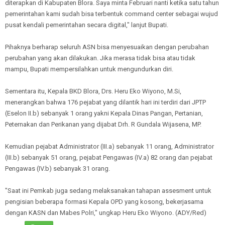
diterapkan di Kabupaten Blora. Saya minta Februari nanti ketika satu tahun
pemerintahan kami sudah bisa terbentuk command center sebagai wujud
pusat kendali pemerintahan secara digital," lanjut Bupati.
Pihaknya berharap seluruh ASN bisa menyesuaikan dengan perubahan
perubahan yang akan dilakukan. Jika merasa tidak bisa atau tidak
mampu, Bupati mempersilahkan untuk mengundurkan diri.
Sementara itu, Kepala BKD Blora, Drs. Heru Eko Wiyono, M.Si,
menerangkan bahwa 176 pejabat yang dilantik hari ini terdiri dari JPTP
(Eselon II.b) sebanyak 1 orang yakni Kepala Dinas Pangan, Pertanian,
Peternakan dan Perikanan yang dijabat Drh. R Gundala Wijasena, MP.
Kemudian pejabat Administrator (III.a) sebanyak 11 orang, Administrator
(III.b) sebanyak 51 orang, pejabat Pengawas (IV.a) 82 orang dan pejabat
Pengawas (IV.b) sebanyak 31 orang.
"Saat ini Pemkab juga sedang melaksanakan tahapan assesment untuk
pengisian beberapa formasi Kepala OPD yang kosong, bekerjasama
dengan KASN dan Mabes Polri," ungkap Heru Eko Wiyono. (ADY/Red)