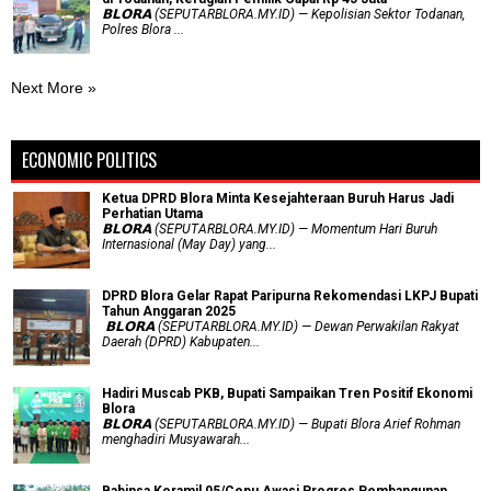
𝗕𝗟𝗢𝗥𝗔 (SEPUTARBLORA.MY.ID) — Kepolisian Sektor Todanan,
Polres Blora ...
Next More »
ECONOMIC POLITICS
Ketua DPRD Blora Minta Kesejahteraan Buruh Harus Jadi
Perhatian Utama
​𝗕𝗟𝗢𝗥𝗔 (SEPUTARBLORA.MY.ID) — Momentum Hari Buruh
Internasional (May Day) yang...
DPRD Blora Gelar Rapat Paripurna Rekomendasi LKPJ Bupati
Tahun Anggaran 2025
‎ 𝗕𝗟𝗢𝗥𝗔 (SEPUTARBLORA.MY.ID) — Dewan Perwakilan Rakyat
Daerah (DPRD) Kabupaten...
Hadiri Muscab PKB, Bupati Sampaikan Tren Positif Ekonomi
Blora
𝗕𝗟𝗢𝗥𝗔 (SEPUTARBLORA.MY.ID) — Bupati Blora Arief Rohman
menghadiri Musyawarah...
Babinsa Koramil 05/Cepu Awasi Progres Pembangunan