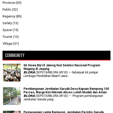
Province
(30)
Public
(32)
Regency
(85)
Safety
(13)
Space
(15)
Tourist
(13)
Village
(51)
COMMUNITY
66 Siswa Ma’rif Jateng Ikut Seleksi Nasional Program
Magang di Jepang
𝗕𝗟𝗢𝗥𝗔 (SEPUTARBLORA.MY.ID) — Sebanyak 66 pelajar
Lembaga Pendidikan Maarif Jawa...
Pembangunan Jembatan Garuda Desa Kapuan Rampung 100
Persen, Warga Kini Nikmati Akses Lebih Mudah dan Aman
𝗕𝗟𝗢𝗥𝗔 (SEPUTARBLORA.MY.ID) — Program pembangunan
Jembatan Garuda yang...
Pemasangan Lantai Rampung, Jembatan Perintis Garuda