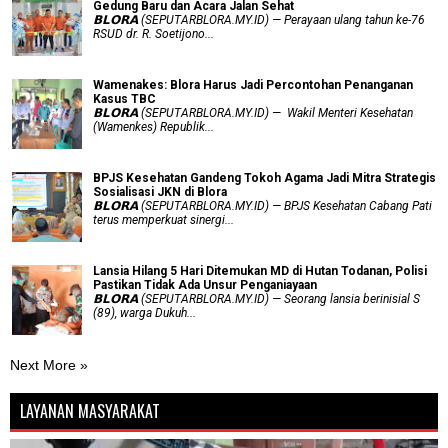
Gedung Baru dan Acara Jalan Sehat
𝗕𝗟𝗢𝗥𝗔 (SEPUTARBLORA.MY.ID) — Perayaan ulang tahun ke-76
RSUD dr. R. Soetijono...
Wamenakes: Blora Harus Jadi Percontohan Penanganan
Kasus TBC
𝗕𝗟𝗢𝗥𝗔 (SEPUTARBLORA.MY.ID) — Wakil Menteri Kesehatan
(Wamenkes) Republik...
BPJS Kesehatan Gandeng Tokoh Agama Jadi Mitra Strategis
Sosialisasi JKN di Blora
𝗕𝗟𝗢𝗥𝗔 (SEPUTARBLORA.MY.ID) — BPJS Kesehatan Cabang Pati
terus memperkuat sinergi...
Lansia Hilang 5 Hari Ditemukan MD di Hutan Todanan, Polisi
Pastikan Tidak Ada Unsur Penganiayaan
𝗕𝗟𝗢𝗥𝗔 (SEPUTARBLORA.MY.ID) — Seorang lansia berinisial S
(89), warga Dukuh...
Next More »
LAYANAN MASYARAKAT