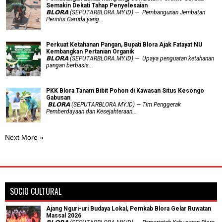
Semakin Dekati Tahap Penyelesaian
𝗕𝗟𝗢𝗥𝗔 (SEPUTARBLORA.MY.ID) — Pembangunan Jembatan
Perintis Garuda yang...
​Perkuat Ketahanan Pangan, Bupati Blora Ajak Fatayat NU
Kembangkan Pertanian Organik
𝗕𝗟𝗢𝗥𝗔 (SEPUTARBLORA.MY.ID) — Upaya penguatan ketahanan
pangan berbasis...
PKK Blora Tanam Bibit Pohon di Kawasan Situs Kesongo
Gabusan
‎ 𝗕𝗟𝗢𝗥𝗔 (SEPUTARBLORA.MY.ID) — Tim Penggerak
Pemberdayaan dan Kesejahteraan...
Next More »
SOCIO CULTURAL
Ajang Nguri-uri Budaya Lokal, Pemkab Blora Gelar Ruwatan
Massal 2026