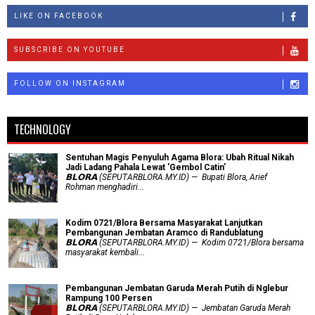
LIKE ON FACEBOOK
SUBSCRIBE ON YOUTUBE
FOLLOW ON INSTAGRAM
TECHNOLOGY
Sentuhan Magis Penyuluh Agama Blora: Ubah Ritual Nikah
Jadi Ladang Pahala Lewat 'Gembol Catin'
𝗕𝗟𝗢𝗥𝗔 (SEPUTARBLORA.MY.ID) — Bupati Blora, Arief
Rohman menghadiri...
Kodim 0721/Blora Bersama Masyarakat Lanjutkan
Pembangunan Jembatan Aramco di Randublatung
𝗕𝗟𝗢𝗥𝗔 (SEPUTARBLORA.MY.ID) — Kodim 0721/Blora bersama
masyarakat kembali...
Pembangunan Jembatan Garuda Merah Putih di Nglebur
Rampung 100 Persen
𝗕𝗟𝗢𝗥𝗔 (SEPUTARBLORA.MY.ID) — Jembatan Garuda Merah