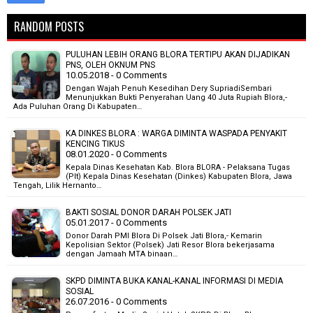
RANDOM POSTS
PULUHAN LEBIH ORANG BLORA TERTIPU AKAN DIJADIKAN
PNS, OLEH OKNUM PNS
10.05.2018 - 0 Comments
Dengan Wajah Penuh Kesedihan Dery SupriadiSembari
Menunjukkan Bukti Penyerahan Uang 40 Juta Rupiah Blora,-
Ada Puluhan Orang Di Kabupaten…
KA DINKES BLORA : WARGA DIMINTA WASPADA PENYAKIT
KENCING TIKUS
08.01.2020 - 0 Comments
Kepala Dinas Kesehatan Kab. Blora BLORA - Pelaksana Tugas
(Plt) Kepala Dinas Kesehatan (Dinkes) Kabupaten Blora, Jawa
Tengah, Lilik Hernanto…
BAKTI SOSIAL DONOR DARAH POLSEK JATI
05.01.2017 - 0 Comments
Donor Darah PMI Blora Di Polsek Jati Blora,- Kemarin
Kepolisian Sektor (Polsek) Jati Resor Blora bekerjasama
dengan Jamaah MTA binaan…
SKPD DIMINTA BUKA KANAL-KANAL INFORMASI DI MEDIA
SOSIAL
26.07.2016 - 0 Comments