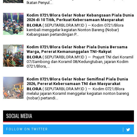
Ikatan Penyul...
Kodim 0721/Blora Gelar Nobar Kebangsaan Piala Dunia
2026 di 10 Titik, Perkuat Kebersamaan Masyarakat
𝗕𝗟𝗢𝗥𝗔 ( SEPUTARBLORA.MY.ID ) — Kodim 0721/Blora
kembali menggelar kegiatan Nonton Bareng (Nobar)
Kebangsaan pertandingan P...
Kodim 0721/Blora Gelar Nobar Piala Dunia Bersama
Warga, Pererat Kemanunggalan TNI-Rakyat
𝗕𝗟𝗢𝗥𝗔 ( SEPUTARBLORA.MY.ID ) — Prajurit TNI dari Koramil
07/Sambong dan Koramil 08/Kedungtuban, jajaran Kodim
0721/Blora,...
Kodim 0721/Blora Gelar Nobar Semifinal Piala Dunia
2026, Pererat Kebersamaan TNI dan Masyarakat
𝗕𝗟𝗢𝗥𝗔 ( SEPUTARBLORA.MY.ID ) — Kodim 0721/Blora
melalui jajaran Koramil menggelar kegiatan nonton bareng
(nobar) pertandi...
SOCIAL MEDIA
FOLLOW ON TWITTER