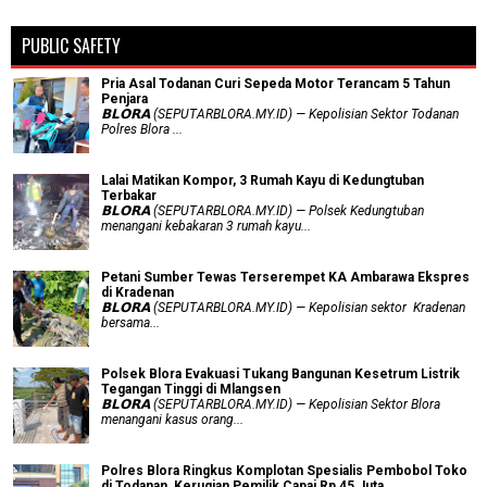
PUBLIC SAFETY
Pria Asal Todanan Curi Sepeda Motor Terancam 5 Tahun
Penjara
𝗕𝗟𝗢𝗥𝗔 (SEPUTARBLORA.MY.ID) — Kepolisian Sektor Todanan
Polres Blora ...
Lalai Matikan Kompor, 3 Rumah Kayu di Kedungtuban
Terbakar
𝗕𝗟𝗢𝗥𝗔 (SEPUTARBLORA.MY.ID) — Polsek Kedungtuban
menangani kebakaran 3 rumah kayu...
Petani Sumber Tewas Terserempet KA Ambarawa Ekspres
di Kradenan
𝗕𝗟𝗢𝗥𝗔 (SEPUTARBLORA.MY.ID) — Kepolisian sektor Kradenan
bersama...
Polsek Blora Evakuasi Tukang Bangunan Kesetrum Listrik
Tegangan Tinggi di Mlangsen
𝗕𝗟𝗢𝗥𝗔 (SEPUTARBLORA.MY.ID) — Kepolisian Sektor Blora
menangani kasus orang...
Polres Blora Ringkus Komplotan Spesialis Pembobol Toko
di Todanan, Kerugian Pemilik Capai Rp 45 Juta