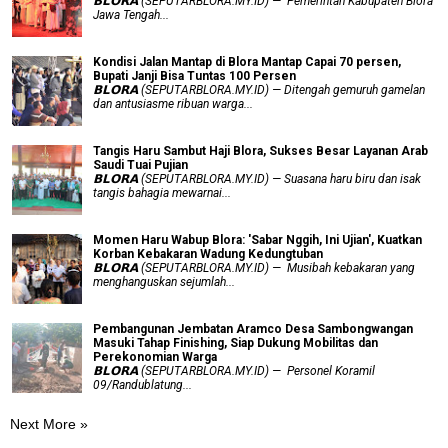
𝗕𝗟𝗢𝗥𝗔 (SEPUTARBLORA.MY.ID) — Pemerintah Kabupaten Blora
Jawa Tengah...
Kondisi Jalan Mantap di Blora Mantap Capai 70 persen,
Bupati Janji Bisa Tuntas 100 Persen
𝗕𝗟𝗢𝗥𝗔 (SEPUTARBLORA.MY.ID) — Ditengah gemuruh gamelan
dan antusiasme ribuan warga...
Tangis Haru Sambut Haji Blora, Sukses Besar Layanan Arab
Saudi Tuai Pujian
𝗕𝗟𝗢𝗥𝗔 (SEPUTARBLORA.MY.ID) — Suasana haru biru dan isak
tangis bahagia mewarnai...
Momen Haru Wabup Blora: ​'Sabar Nggih, Ini Ujian', Kuatkan
Korban Kebakaran Wadung Kedungtuban
𝗕𝗟𝗢𝗥𝗔 (SEPUTARBLORA.MY.ID) — Musibah kebakaran yang
menghanguskan sejumlah...
Pembangunan Jembatan Aramco Desa Sambongwangan
Masuki Tahap Finishing, Siap Dukung Mobilitas dan
Perekonomian Warga
𝗕𝗟𝗢𝗥𝗔 (SEPUTARBLORA.MY.ID) — Personel Koramil
09/Randublatung...
Next More »