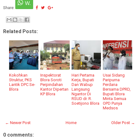
Share:
Related Posts:
Kokohkan
Inspektorat
Hari Pertama
Usai Sidang
Struktur, PKS
Blora Soroti
Kerja, Bupati
Paripurna
Lantik DPC Se-
Perpindahan
Dan Wabup
Perdana
Blora
Kantor Dipertan
Langsung
Bersama DPRD,
KP Blora
Ngantor Di
Bupati Blora
RSUD dr. R.
Minta Semua
Soetijono Blora
OPD Punya
Medsos
← Newer Post
Home
Older Post →
0 comments: