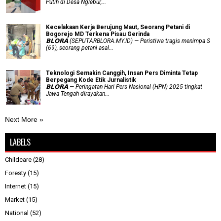
Putih di Desa Nglebur,...
Kecelakaan Kerja Berujung Maut, Seorang Petani di
Bogorejo MD Terkena Pisau Gerinda
𝗕𝗟𝗢𝗥𝗔 (SEPUTARBLORA.MY.ID) — Peristiwa tragis menimpa S
(69), seorang petani asal...
Teknologi Semakin Canggih, Insan Pers Diminta Tetap
Berpegang Kode Etik Jurnalistik
𝗕𝗟𝗢𝗥𝗔 — Peringatan Hari Pers Nasional (HPN) 2025 tingkat
Jawa Tengah dirayakan...
Next More »
LABELS
Childcare
(28)
Foresty
(15)
Internet
(15)
Market
(15)
National
(52)