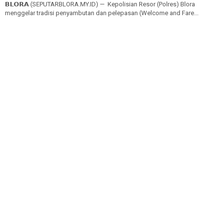
𝗕𝗟𝗢𝗥𝗔 (SEPUTARBLORA.MY.ID) — Kepolisian Resor (Polres) Blora
menggelar tradisi penyambutan dan pelepasan (Welcome and Fare...