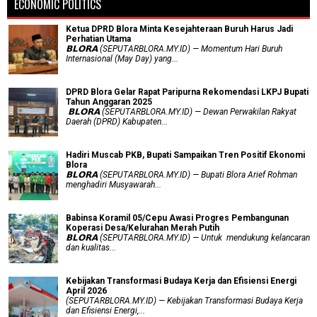
ECONOMIC POLITICS
Ketua DPRD Blora Minta Kesejahteraan Buruh Harus Jadi
Perhatian Utama
​𝗕𝗟𝗢𝗥𝗔 (SEPUTARBLORA.MY.ID) — Momentum Hari Buruh
Internasional (May Day) yang...
DPRD Blora Gelar Rapat Paripurna Rekomendasi LKPJ Bupati
Tahun Anggaran 2025
‎ 𝗕𝗟𝗢𝗥𝗔 (SEPUTARBLORA.MY.ID) — Dewan Perwakilan Rakyat
Daerah (DPRD) Kabupaten...
Hadiri Muscab PKB, Bupati Sampaikan Tren Positif Ekonomi
Blora
𝗕𝗟𝗢𝗥𝗔 (SEPUTARBLORA.MY.ID) — Bupati Blora Arief Rohman
menghadiri Musyawarah...
Babinsa Koramil 05/Cepu Awasi Progres Pembangunan
Koperasi Desa/Kelurahan Merah Putih
𝗕𝗟𝗢𝗥𝗔 (SEPUTARBLORA.MY.ID) — Untuk mendukung kelancaran
dan kualitas...
Kebijakan Transformasi Budaya Kerja dan Efisiensi Energi
April 2026
(SEPUTARBLORA.MY.ID) — Kebijakan Transformasi Budaya Kerja
dan Efisiensi Energi,...