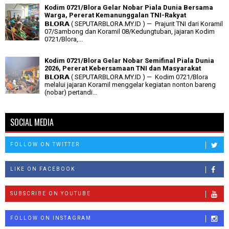
Kodim 0721/Blora Gelar Nobar Piala Dunia Bersama
Warga, Pererat Kemanunggalan TNI-Rakyat
𝗕𝗟𝗢𝗥𝗔 ( SEPUTARBLORA.MY.ID ) — Prajurit TNI dari Koramil
07/Sambong dan Koramil 08/Kedungtuban, jajaran Kodim
0721/Blora,...
Kodim 0721/Blora Gelar Nobar Semifinal Piala Dunia
2026, Pererat Kebersamaan TNI dan Masyarakat
𝗕𝗟𝗢𝗥𝗔 ( SEPUTARBLORA.MY.ID ) — Kodim 0721/Blora
melalui jajaran Koramil menggelar kegiatan nonton bareng
(nobar) pertandi...
SOCIAL MEDIA
FOLLOW ON TWITTER
LIKE ON FACEBOOK
SUBSCRIBE ON YOUTUBE
FOLLOW ON INSTAGRAM