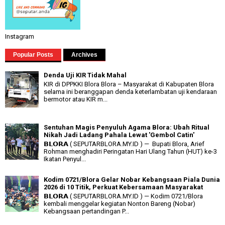
Instagram
Popular Posts
Archives
Denda Uji KIR Tidak Mahal
KIR di DPPKKI Blora Blora – Masyarakat di Kabupaten Blora
selama ini beranggapan denda keterlambatan uji kendaraan
bermotor atau KIR m...
Sentuhan Magis Penyuluh Agama Blora: Ubah Ritual
Nikah Jadi Ladang Pahala Lewat 'Gembol Catin'
𝗕𝗟𝗢𝗥𝗔 ( SEPUTARBLORA.MY.ID ) — Bupati Blora, Arief
Rohman menghadiri Peringatan Hari Ulang Tahun (HUT) ke-3
Ikatan Penyul...
Kodim 0721/Blora Gelar Nobar Kebangsaan Piala Dunia
2026 di 10 Titik, Perkuat Kebersamaan Masyarakat
𝗕𝗟𝗢𝗥𝗔 ( SEPUTARBLORA.MY.ID ) — Kodim 0721/Blora
kembali menggelar kegiatan Nonton Bareng (Nobar)
Kebangsaan pertandingan P...