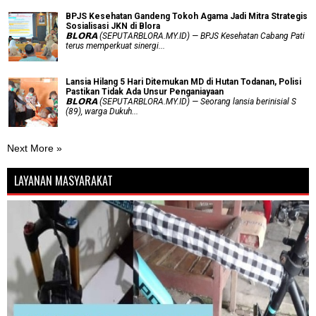
BPJS Kesehatan Gandeng Tokoh Agama Jadi Mitra Strategis
Sosialisasi JKN di Blora
𝗕𝗟𝗢𝗥𝗔 (SEPUTARBLORA.MY.ID) — BPJS Kesehatan Cabang Pati
terus memperkuat sinergi...
Lansia Hilang 5 Hari Ditemukan MD di Hutan Todanan, Polisi
Pastikan Tidak Ada Unsur Penganiayaan
𝗕𝗟𝗢𝗥𝗔 (SEPUTARBLORA.MY.ID) — Seorang lansia berinisial S
(89), warga Dukuh...
Next More »
LAYANAN MASYARAKAT