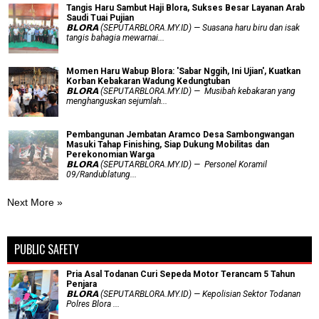
Tangis Haru Sambut Haji Blora, Sukses Besar Layanan Arab
Saudi Tuai Pujian
𝗕𝗟𝗢𝗥𝗔 (SEPUTARBLORA.MY.ID) — Suasana haru biru dan isak
tangis bahagia mewarnai...
Momen Haru Wabup Blora: ​'Sabar Nggih, Ini Ujian', Kuatkan
Korban Kebakaran Wadung Kedungtuban
𝗕𝗟𝗢𝗥𝗔 (SEPUTARBLORA.MY.ID) — Musibah kebakaran yang
menghanguskan sejumlah...
Pembangunan Jembatan Aramco Desa Sambongwangan
Masuki Tahap Finishing, Siap Dukung Mobilitas dan
Perekonomian Warga
𝗕𝗟𝗢𝗥𝗔 (SEPUTARBLORA.MY.ID) — Personel Koramil
09/Randublatung...
Next More »
PUBLIC SAFETY
Pria Asal Todanan Curi Sepeda Motor Terancam 5 Tahun
Penjara
𝗕𝗟𝗢𝗥𝗔 (SEPUTARBLORA.MY.ID) — Kepolisian Sektor Todanan
Polres Blora ...