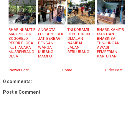
BHABINKAMTIB
ANGGOTA
TNI KORAMIL
BHABINKAMTIB
MAS POLSEK
POLISI POLSEK
CEPU TURUN
MAS DAN
BOGOREJO
JATI BERBAGI
DIJALAN
BHABINSA
RESOR BLORA
DENGAN
NAMBAL
TUNJUNGAN
IKUTI ACARA
WARGA
JALAN
AWASI
MUSRENBANG
KURANG
BERLUBANG
PEMBERIAN
DESA
MAMPU
KARTU TANI
← Newer Post
Home
Older Post →
0 comments:
Post a Comment