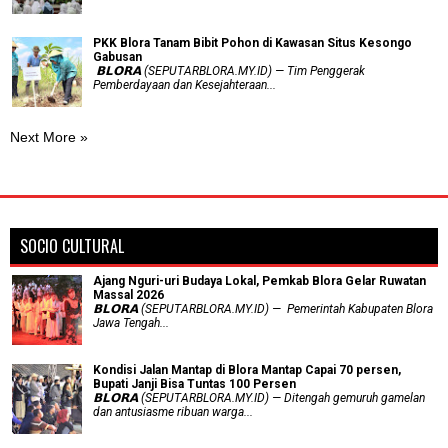
PKK Blora Tanam Bibit Pohon di Kawasan Situs Kesongo
Gabusan
‎ 𝗕𝗟𝗢𝗥𝗔 (SEPUTARBLORA.MY.ID) — Tim Penggerak
Pemberdayaan dan Kesejahteraan...
Next More »
SOCIO CULTURAL
Ajang Nguri-uri Budaya Lokal, Pemkab Blora Gelar Ruwatan
Massal 2026
𝗕𝗟𝗢𝗥𝗔 (SEPUTARBLORA.MY.ID) — Pemerintah Kabupaten Blora
Jawa Tengah...
Kondisi Jalan Mantap di Blora Mantap Capai 70 persen,
Bupati Janji Bisa Tuntas 100 Persen
𝗕𝗟𝗢𝗥𝗔 (SEPUTARBLORA.MY.ID) — Ditengah gemuruh gamelan
dan antusiasme ribuan warga...