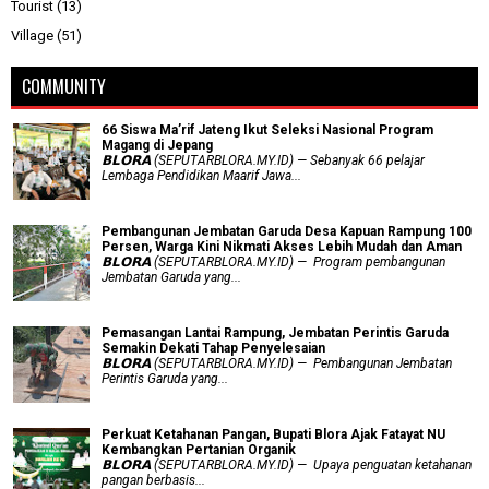
Tourist
(13)
Village
(51)
COMMUNITY
66 Siswa Ma’rif Jateng Ikut Seleksi Nasional Program
Magang di Jepang
𝗕𝗟𝗢𝗥𝗔 (SEPUTARBLORA.MY.ID) — Sebanyak 66 pelajar
Lembaga Pendidikan Maarif Jawa...
Pembangunan Jembatan Garuda Desa Kapuan Rampung 100
Persen, Warga Kini Nikmati Akses Lebih Mudah dan Aman
𝗕𝗟𝗢𝗥𝗔 (SEPUTARBLORA.MY.ID) — Program pembangunan
Jembatan Garuda yang...
Pemasangan Lantai Rampung, Jembatan Perintis Garuda
Semakin Dekati Tahap Penyelesaian
𝗕𝗟𝗢𝗥𝗔 (SEPUTARBLORA.MY.ID) — Pembangunan Jembatan
Perintis Garuda yang...
​Perkuat Ketahanan Pangan, Bupati Blora Ajak Fatayat NU
Kembangkan Pertanian Organik
𝗕𝗟𝗢𝗥𝗔 (SEPUTARBLORA.MY.ID) — Upaya penguatan ketahanan
pangan berbasis...