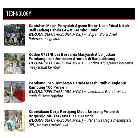
TECHNOLOGY
Sentuhan Magis Penyuluh Agama Blora: Ubah Ritual Nikah
Jadi Ladang Pahala Lewat 'Gembol Catin'
𝗕𝗟𝗢𝗥𝗔 (SEPUTARBLORA.MY.ID) — Bupati Blora, Arief
Rohman menghadiri...
Kodim 0721/Blora Bersama Masyarakat Lanjutkan
Pembangunan Jembatan Aramco di Randublatung
𝗕𝗟𝗢𝗥𝗔 (SEPUTARBLORA.MY.ID) — Kodim 0721/Blora bersama
masyarakat kembali...
Pembangunan Jembatan Garuda Merah Putih di Nglebur
Rampung 100 Persen
𝗕𝗟𝗢𝗥𝗔 (SEPUTARBLORA.MY.ID) — Jembatan Garuda Merah
Putih di Desa Nglebur,...
Kecelakaan Kerja Berujung Maut, Seorang Petani di
Bogorejo MD Terkena Pisau Gerinda
𝗕𝗟𝗢𝗥𝗔 (SEPUTARBLORA.MY.ID) — Peristiwa tragis menimpa S
(69), seorang petani asal...