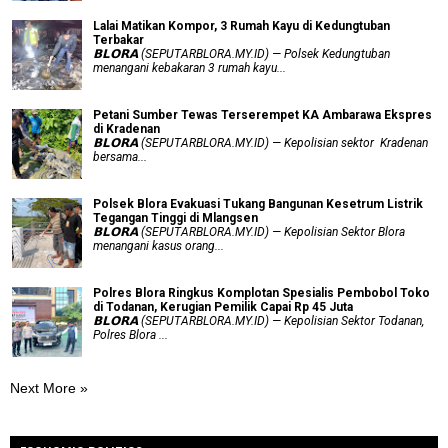
Lalai Matikan Kompor, 3 Rumah Kayu di Kedungtuban
Terbakar
𝗕𝗟𝗢𝗥𝗔 (SEPUTARBLORA.MY.ID) — Polsek Kedungtuban
menangani kebakaran 3 rumah kayu...
Petani Sumber Tewas Terserempet KA Ambarawa Ekspres
di Kradenan
𝗕𝗟𝗢𝗥𝗔 (SEPUTARBLORA.MY.ID) — Kepolisian sektor Kradenan
bersama...
Polsek Blora Evakuasi Tukang Bangunan Kesetrum Listrik
Tegangan Tinggi di Mlangsen
𝗕𝗟𝗢𝗥𝗔 (SEPUTARBLORA.MY.ID) — Kepolisian Sektor Blora
menangani kasus orang...
Polres Blora Ringkus Komplotan Spesialis Pembobol Toko
di Todanan, Kerugian Pemilik Capai Rp 45 Juta
𝗕𝗟𝗢𝗥𝗔 (SEPUTARBLORA.MY.ID) — Kepolisian Sektor Todanan,
Polres Blora ...
Next More »