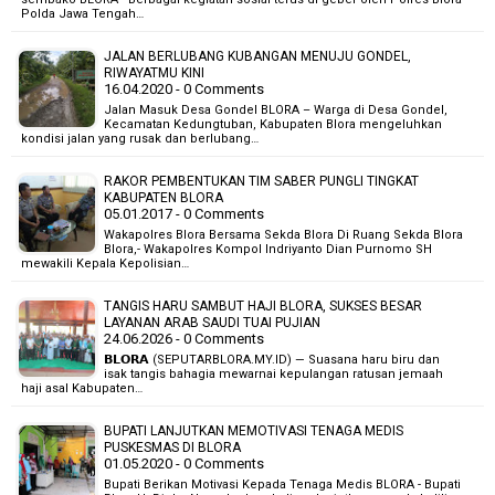
Polda Jawa Tengah…
JALAN BERLUBANG KUBANGAN MENUJU GONDEL,
RIWAYATMU KINI
16.04.2020 - 0 Comments
Jalan Masuk Desa Gondel BLORA – Warga di Desa Gondel,
Kecamatan Kedungtuban, Kabupaten Blora mengeluhkan
kondisi jalan yang rusak dan berlubang…
RAKOR PEMBENTUKAN TIM SABER PUNGLI TINGKAT
KABUPATEN BLORA
05.01.2017 - 0 Comments
Wakapolres Blora Bersama Sekda Blora Di Ruang Sekda Blora
Blora,- Wakapolres Kompol Indriyanto Dian Purnomo SH
mewakili Kepala Kepolisian…
TANGIS HARU SAMBUT HAJI BLORA, SUKSES BESAR
LAYANAN ARAB SAUDI TUAI PUJIAN
24.06.2026 - 0 Comments
𝗕𝗟𝗢𝗥𝗔 (SEPUTARBLORA.MY.ID) — Suasana haru biru dan
isak tangis bahagia mewarnai kepulangan ratusan jemaah
haji asal Kabupaten…
BUPATI LANJUTKAN MEMOTIVASI TENAGA MEDIS
PUSKESMAS DI BLORA
01.05.2020 - 0 Comments
Bupati Berikan Motivasi Kepada Tenaga Medis BLORA - Bupati