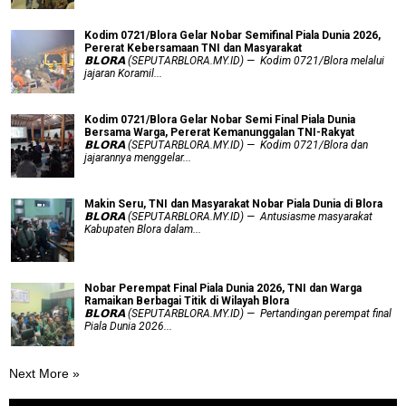
Kodim 0721/Blora Gelar Nobar Semifinal Piala Dunia 2026,
Pererat Kebersamaan TNI dan Masyarakat
𝗕𝗟𝗢𝗥𝗔 (SEPUTARBLORA.MY.ID) — Kodim 0721/Blora melalui
jajaran Koramil...
Kodim 0721/Blora Gelar Nobar Semi Final Piala Dunia
Bersama Warga, Pererat Kemanunggalan TNI-Rakyat
𝗕𝗟𝗢𝗥𝗔 (SEPUTARBLORA.MY.ID) — Kodim 0721/Blora dan
jajarannya menggelar...
Makin Seru, TNI dan Masyarakat Nobar Piala Dunia di Blora
𝗕𝗟𝗢𝗥𝗔 (SEPUTARBLORA.MY.ID) — Antusiasme masyarakat
Kabupaten Blora dalam...
Nobar Perempat Final Piala Dunia 2026, TNI dan Warga
Ramaikan Berbagai Titik di Wilayah Blora
𝗕𝗟𝗢𝗥𝗔 (SEPUTARBLORA.MY.ID) — Pertandingan perempat final
Piala Dunia 2026...
Next More »