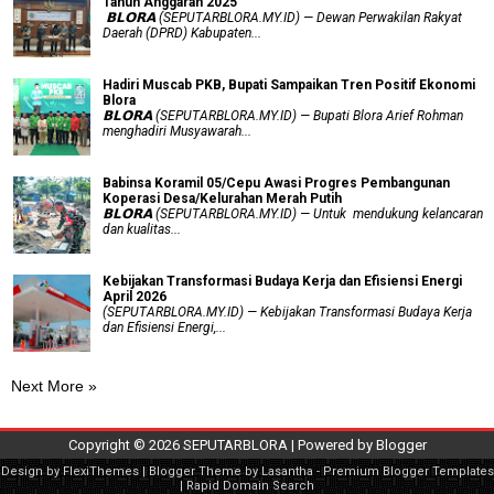
Tahun Anggaran 2025
‎ 𝗕𝗟𝗢𝗥𝗔 (SEPUTARBLORA.MY.ID) — Dewan Perwakilan Rakyat
Daerah (DPRD) Kabupaten...
Hadiri Muscab PKB, Bupati Sampaikan Tren Positif Ekonomi
Blora
𝗕𝗟𝗢𝗥𝗔 (SEPUTARBLORA.MY.ID) — Bupati Blora Arief Rohman
menghadiri Musyawarah...
Babinsa Koramil 05/Cepu Awasi Progres Pembangunan
Koperasi Desa/Kelurahan Merah Putih
𝗕𝗟𝗢𝗥𝗔 (SEPUTARBLORA.MY.ID) — Untuk mendukung kelancaran
dan kualitas...
Kebijakan Transformasi Budaya Kerja dan Efisiensi Energi
April 2026
(SEPUTARBLORA.MY.ID) — Kebijakan Transformasi Budaya Kerja
dan Efisiensi Energi,...
Next More »
Copyright ©
2026
SEPUTARBLORA
| Powered by
Blogger
Design by
FlexiThemes
| Blogger Theme by
Lasantha
-
Premium Blogger Templates
|
Rapid Domain Search