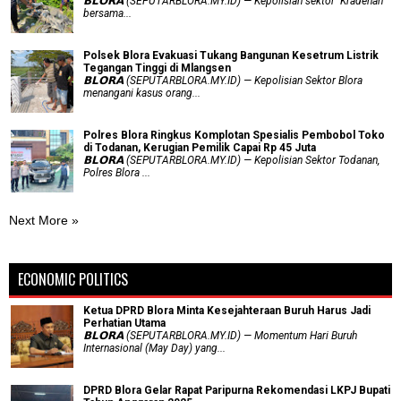
𝗕𝗟𝗢𝗥𝗔 (SEPUTARBLORA.MY.ID) — Kepolisian sektor Kradenan
bersama...
Polsek Blora Evakuasi Tukang Bangunan Kesetrum Listrik
Tegangan Tinggi di Mlangsen
𝗕𝗟𝗢𝗥𝗔 (SEPUTARBLORA.MY.ID) — Kepolisian Sektor Blora
menangani kasus orang...
Polres Blora Ringkus Komplotan Spesialis Pembobol Toko
di Todanan, Kerugian Pemilik Capai Rp 45 Juta
𝗕𝗟𝗢𝗥𝗔 (SEPUTARBLORA.MY.ID) — Kepolisian Sektor Todanan,
Polres Blora ...
Next More »
ECONOMIC POLITICS
Ketua DPRD Blora Minta Kesejahteraan Buruh Harus Jadi
Perhatian Utama
​𝗕𝗟𝗢𝗥𝗔 (SEPUTARBLORA.MY.ID) — Momentum Hari Buruh
Internasional (May Day) yang...
DPRD Blora Gelar Rapat Paripurna Rekomendasi LKPJ Bupati