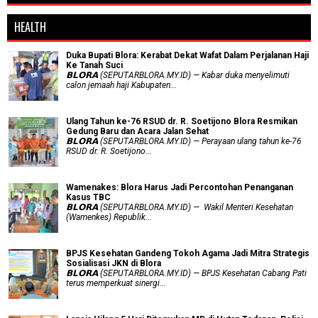
HEALTH
Duka Bupati Blora: Kerabat Dekat Wafat Dalam Perjalanan Haji
Ke Tanah Suci
𝗕𝗟𝗢𝗥𝗔 (SEPUTARBLORA.MY.ID) — Kabar duka menyelimuti
calon jemaah haji Kabupaten...
Ulang Tahun ke-76 RSUD dr. R. Soetijono Blora Resmikan
Gedung Baru dan Acara Jalan Sehat
𝗕𝗟𝗢𝗥𝗔 (SEPUTARBLORA.MY.ID) — Perayaan ulang tahun ke-76
RSUD dr. R. Soetijono...
Wamenakes: Blora Harus Jadi Percontohan Penanganan
Kasus TBC
𝗕𝗟𝗢𝗥𝗔 (SEPUTARBLORA.MY.ID) — Wakil Menteri Kesehatan
(Wamenkes) Republik...
BPJS Kesehatan Gandeng Tokoh Agama Jadi Mitra Strategis
Sosialisasi JKN di Blora
𝗕𝗟𝗢𝗥𝗔 (SEPUTARBLORA.MY.ID) — BPJS Kesehatan Cabang Pati
terus memperkuat sinergi...