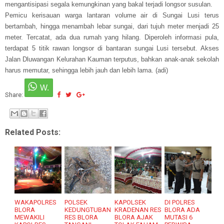
mengantisipasi segala kemungkinan yang bakal terjadi longsor susulan.
Pemicu kerisauan warga lantaran volume air di Sungai Lusi terus
bertambah, hingga menambah lebar sungai, dari tujuh meter menjadi 25
meter. Tercatat, ada dua rumah yang hilang. Diperoleh informasi pula,
terdapat 5 titik rawan longsor di bantaran sungai Lusi tersebut. Akses
Jalan Dluwangan Kelurahan Kauman terputus, bahkan anak-anak sekolah
harus memutar, sehingga lebih jauh dan lebih lama. (adi)
Share:
Related Posts:
WAKAPOLRES
POLSEK
KAPOLSEK
DI POLRES
BLORA
KEDUNGTUBAN
KRADENAN RES
BLORA ADA
MEWAKILI
RES BLORA
BLORA AJAK
MUTASI 6