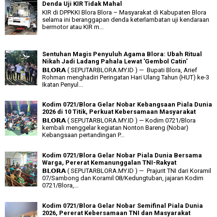
Denda Uji KIR Tidak Mahal
KIR di DPPKKI Blora Blora – Masyarakat di Kabupaten Blora
selama ini beranggapan denda keterlambatan uji kendaraan
bermotor atau KIR m...
Sentuhan Magis Penyuluh Agama Blora: Ubah Ritual
Nikah Jadi Ladang Pahala Lewat 'Gembol Catin'
𝗕𝗟𝗢𝗥𝗔 ( SEPUTARBLORA.MY.ID ) — Bupati Blora, Arief
Rohman menghadiri Peringatan Hari Ulang Tahun (HUT) ke-3
Ikatan Penyul...
Kodim 0721/Blora Gelar Nobar Kebangsaan Piala Dunia
2026 di 10 Titik, Perkuat Kebersamaan Masyarakat
𝗕𝗟𝗢𝗥𝗔 ( SEPUTARBLORA.MY.ID ) — Kodim 0721/Blora
kembali menggelar kegiatan Nonton Bareng (Nobar)
Kebangsaan pertandingan P...
Kodim 0721/Blora Gelar Nobar Piala Dunia Bersama
Warga, Pererat Kemanunggalan TNI-Rakyat
𝗕𝗟𝗢𝗥𝗔 ( SEPUTARBLORA.MY.ID ) — Prajurit TNI dari Koramil
07/Sambong dan Koramil 08/Kedungtuban, jajaran Kodim
0721/Blora,...
Kodim 0721/Blora Gelar Nobar Semifinal Piala Dunia
2026, Pererat Kebersamaan TNI dan Masyarakat