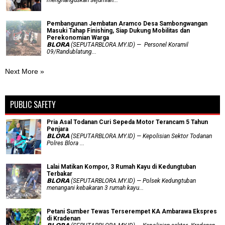
Pembangunan Jembatan Aramco Desa Sambongwangan
Masuki Tahap Finishing, Siap Dukung Mobilitas dan
Perekonomian Warga
𝗕𝗟𝗢𝗥𝗔 (SEPUTARBLORA.MY.ID) — Personel Koramil
09/Randublatung...
Next More »
PUBLIC SAFETY
Pria Asal Todanan Curi Sepeda Motor Terancam 5 Tahun
Penjara
𝗕𝗟𝗢𝗥𝗔 (SEPUTARBLORA.MY.ID) — Kepolisian Sektor Todanan
Polres Blora ...
Lalai Matikan Kompor, 3 Rumah Kayu di Kedungtuban
Terbakar
𝗕𝗟𝗢𝗥𝗔 (SEPUTARBLORA.MY.ID) — Polsek Kedungtuban
menangani kebakaran 3 rumah kayu...
Petani Sumber Tewas Terserempet KA Ambarawa Ekspres
di Kradenan