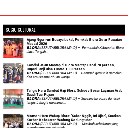
SOCIO CULTURAL
Ajang Nguri-uri Budaya Lokal, Pemkab Blora Gelar Ruwatan
Massal 2026
𝗕𝗟𝗢𝗥𝗔 (SEPUTARBLORA.MY.ID) — Pemerintah Kabupaten Blora
Jawa Tengah...
Kondisi Jalan Mantap di Blora Mantap Capai 70 persen,
Bupati Janji Bisa Tuntas 100 Persen
𝗕𝗟𝗢𝗥𝗔 (SEPUTARBLORA.MY.ID) — Ditengah gemuruh gamelan
dan antusiasme ribuan warga...
Tangis Haru Sambut Haji Blora, Sukses Besar Layanan Arab
Saudi Tuai Pujian
𝗕𝗟𝗢𝗥𝗔 (SEPUTARBLORA.MY.ID) — Suasana haru biru dan isak
tangis bahagia mewarnai...
Momen Haru Wabup Blora: ​'Sabar Nggih, Ini Ujian', Kuatkan
Korban Kebakaran Wadung Kedungtuban
𝗕𝗟𝗢𝗥𝗔 (SEPUTARBLORA.MY.ID) — Musibah kebakaran yang
menghanguskan sejumlah...