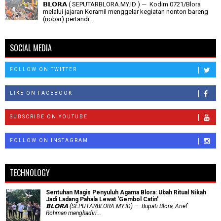
𝗕𝗟𝗢𝗥𝗔 ( SEPUTARBLORA.MY.ID ) — Kodim 0721/Blora
melalui jajaran Koramil menggelar kegiatan nonton bareng
(nobar) pertandi...
SOCIAL MEDIA
FOLLOW ON TWITTER
LIKE ON FACEBOOK
SUBSCRIBE ON YOUTUBE
FOLLOW ON INSTAGRAM
TECHNOLOGY
Sentuhan Magis Penyuluh Agama Blora: Ubah Ritual Nikah
Jadi Ladang Pahala Lewat 'Gembol Catin'
𝗕𝗟𝗢𝗥𝗔 (SEPUTARBLORA.MY.ID) — Bupati Blora, Arief
Rohman menghadiri...