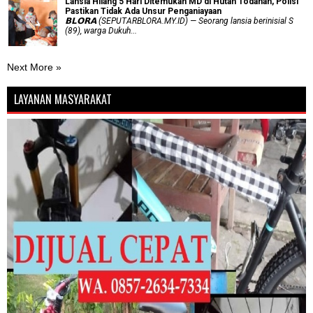
Lansia Hilang 5 Hari Ditemukan MD di Hutan Todanan, Polisi
Pastikan Tidak Ada Unsur Penganiayaan
𝗕𝗟𝗢𝗥𝗔 (SEPUTARBLORA.MY.ID) — Seorang lansia berinisial S
(89), warga Dukuh...
Next More »
LAYANAN MASYARAKAT