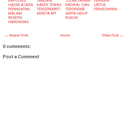
KAPOLRES
TANGANI
TOLAK FAHAM
PERWIRA
HADIRI ACARA
KAKEK TEWAS
RADIKAL DAN
UNTUK
PERINGATAN
TERSEREMPET
TERORISME
PENYEGARAN
MALAM
KERETA API
SERTA HIDUP
RESEPSI
RUKUN
HARDIKNAS
← Newer Post
Home
Older Post →
0 comments:
Post a Comment