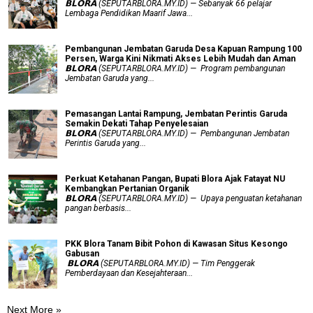
𝗕𝗟𝗢𝗥𝗔 (SEPUTARBLORA.MY.ID) — Sebanyak 66 pelajar
Lembaga Pendidikan Maarif Jawa...
Pembangunan Jembatan Garuda Desa Kapuan Rampung 100
Persen, Warga Kini Nikmati Akses Lebih Mudah dan Aman
𝗕𝗟𝗢𝗥𝗔 (SEPUTARBLORA.MY.ID) — Program pembangunan
Jembatan Garuda yang...
Pemasangan Lantai Rampung, Jembatan Perintis Garuda
Semakin Dekati Tahap Penyelesaian
𝗕𝗟𝗢𝗥𝗔 (SEPUTARBLORA.MY.ID) — Pembangunan Jembatan
Perintis Garuda yang...
​Perkuat Ketahanan Pangan, Bupati Blora Ajak Fatayat NU
Kembangkan Pertanian Organik
𝗕𝗟𝗢𝗥𝗔 (SEPUTARBLORA.MY.ID) — Upaya penguatan ketahanan
pangan berbasis...
PKK Blora Tanam Bibit Pohon di Kawasan Situs Kesongo
Gabusan
‎ 𝗕𝗟𝗢𝗥𝗔 (SEPUTARBLORA.MY.ID) — Tim Penggerak
Pemberdayaan dan Kesejahteraan...
Next More »