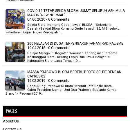
COVID-19 TETAP, SEKDA BLORA: JUMAT SELURUH ASN MULAI
MASUK “NEW NORMAL”
04.06.2020 - 0 Comments
Sekda Blora, Komang Gede Irawadi BLORA – Sekretaris
Daerah (Sekda) Blora Komang Gede Irawadi, SE, M.Si selaku
sekretaris Gugus Tugas Percepatan…
200 PELAJAR DI DUGA TERPENGARUH FAHAM RADIKALISME
19.04.2018 - 0 Comments
Pelajar Mengikuti Kegiatan Wawasan KebangsaanBersama
Kesbangpol Blora,- Kurang Lebih Dua Ratus Pelajar Di
Kabupaten Blora, Jawa Tengah Di…
MASSA PRABOWO BLORA BEREBUT FOTO SELFIE DENGAN
CAPRES 02
16.02.2019 - 0 Comments
Pendukung Prabowo Di Blora Berebut Foto Selfie Blora,-
Calon Presiden Nomor Urut Dua Prabowo Subianto Kamis
Siang 14 Pebruari 2019…
PAGES
About Us
Contact Us