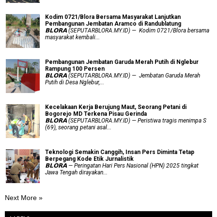
Kodim 0721/Blora Bersama Masyarakat Lanjutkan
Pembangunan Jembatan Aramco di Randublatung
𝗕𝗟𝗢𝗥𝗔 (SEPUTARBLORA.MY.ID) — Kodim 0721/Blora bersama
masyarakat kembali...
Pembangunan Jembatan Garuda Merah Putih di Nglebur
Rampung 100 Persen
𝗕𝗟𝗢𝗥𝗔 (SEPUTARBLORA.MY.ID) — Jembatan Garuda Merah
Putih di Desa Nglebur,...
Kecelakaan Kerja Berujung Maut, Seorang Petani di
Bogorejo MD Terkena Pisau Gerinda
𝗕𝗟𝗢𝗥𝗔 (SEPUTARBLORA.MY.ID) — Peristiwa tragis menimpa S
(69), seorang petani asal...
Teknologi Semakin Canggih, Insan Pers Diminta Tetap
Berpegang Kode Etik Jurnalistik
𝗕𝗟𝗢𝗥𝗔 — Peringatan Hari Pers Nasional (HPN) 2025 tingkat
Jawa Tengah dirayakan...
Next More »