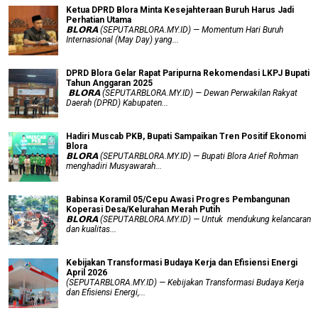
Ketua DPRD Blora Minta Kesejahteraan Buruh Harus Jadi
Perhatian Utama
​𝗕𝗟𝗢𝗥𝗔 (SEPUTARBLORA.MY.ID) — Momentum Hari Buruh
Internasional (May Day) yang...
DPRD Blora Gelar Rapat Paripurna Rekomendasi LKPJ Bupati
Tahun Anggaran 2025
‎ 𝗕𝗟𝗢𝗥𝗔 (SEPUTARBLORA.MY.ID) — Dewan Perwakilan Rakyat
Daerah (DPRD) Kabupaten...
Hadiri Muscab PKB, Bupati Sampaikan Tren Positif Ekonomi
Blora
𝗕𝗟𝗢𝗥𝗔 (SEPUTARBLORA.MY.ID) — Bupati Blora Arief Rohman
menghadiri Musyawarah...
Babinsa Koramil 05/Cepu Awasi Progres Pembangunan
Koperasi Desa/Kelurahan Merah Putih
𝗕𝗟𝗢𝗥𝗔 (SEPUTARBLORA.MY.ID) — Untuk mendukung kelancaran
dan kualitas...
Kebijakan Transformasi Budaya Kerja dan Efisiensi Energi
April 2026
(SEPUTARBLORA.MY.ID) — Kebijakan Transformasi Budaya Kerja
dan Efisiensi Energi,...