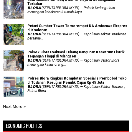
Terbakar
𝗕𝗟𝗢𝗥𝗔 (SEPUTARBLORA.MY.ID) — Polsek Kedungtuban
menangani kebakaran 3 rumah kayu...
Petani Sumber Tewas Terserempet KA Ambarawa Ekspres
di Kradenan
𝗕𝗟𝗢𝗥𝗔 (SEPUTARBLORA.MY.ID) — Kepolisian sektor Kradenan
bersama...
Polsek Blora Evakuasi Tukang Bangunan Kesetrum Listrik
Tegangan Tinggi di Mlangsen
𝗕𝗟𝗢𝗥𝗔 (SEPUTARBLORA.MY.ID) — Kepolisian Sektor Blora
menangani kasus orang...
Polres Blora Ringkus Komplotan Spesialis Pembobol Toko
di Todanan, Kerugian Pemilik Capai Rp 45 Juta
𝗕𝗟𝗢𝗥𝗔 (SEPUTARBLORA.MY.ID) — Kepolisian Sektor Todanan,
Polres Blora ...
Next More »
ECONOMIC POLITICS