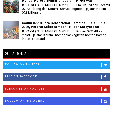
Warga, Pererat Kemanunggalan TNI-Rakyat
𝗕𝗟𝗢𝗥𝗔 ( SEPUTARBLORA.MY.ID ) — Prajurit TNI dari Koramil
07/Sambong dan Koramil 08/Kedungtuban, jajaran Kodim
0721/Blora,...
Kodim 0721/Blora Gelar Nobar Semifinal Piala Dunia
2026, Pererat Kebersamaan TNI dan Masyarakat
𝗕𝗟𝗢𝗥𝗔 ( SEPUTARBLORA.MY.ID ) — Kodim 0721/Blora
melalui jajaran Koramil menggelar kegiatan nonton bareng
(nobar) pertandi...
SOCIAL MEDIA
FOLLOW ON TWITTER
LIKE ON FACEBOOK
SUBSCRIBE ON YOUTUBE
FOLLOW ON INSTAGRAM