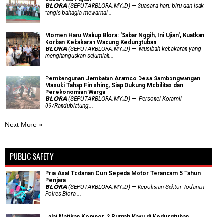
𝗕𝗟𝗢𝗥𝗔 (SEPUTARBLORA.MY.ID) — Suasana haru biru dan isak
tangis bahagia mewarnai...
Momen Haru Wabup Blora: ​'Sabar Nggih, Ini Ujian', Kuatkan
Korban Kebakaran Wadung Kedungtuban
𝗕𝗟𝗢𝗥𝗔 (SEPUTARBLORA.MY.ID) — Musibah kebakaran yang
menghanguskan sejumlah...
Pembangunan Jembatan Aramco Desa Sambongwangan
Masuki Tahap Finishing, Siap Dukung Mobilitas dan
Perekonomian Warga
𝗕𝗟𝗢𝗥𝗔 (SEPUTARBLORA.MY.ID) — Personel Koramil
09/Randublatung...
Next More »
PUBLIC SAFETY
Pria Asal Todanan Curi Sepeda Motor Terancam 5 Tahun
Penjara
𝗕𝗟𝗢𝗥𝗔 (SEPUTARBLORA.MY.ID) — Kepolisian Sektor Todanan
Polres Blora ...
Lalai Matikan Kompor, 3 Rumah Kayu di Kedungtuban