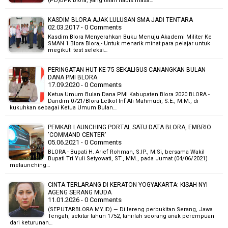
(PD)BPR Blora, yang telah habis masa…
KASDIM BLORA AJAK LULUSAN SMA JADI TENTARA
02.03.2017 - 0 Comments
Kasdim Blora Menyerahkan Buku Menuju Akademi Militer Ke
SMAN 1 Blora Blora,- Untuk menarik minat para pelajar untuk
megikuti test seleksi…
PERINGATAN HUT KE-75 SEKALIGUS CANANGKAN BULAN
DANA PMI BLORA
17.09.2020 - 0 Comments
Ketua Umum Bulan Dana PMI Kabupaten Blora 2020 BLORA -
Dandim 0721/Blora Letkol Inf Ali Mahmudi, S.E., M.M., di
kukuhkan sebagai Ketua Umum Bulan…
PEMKAB LAUNCHING PORTAL SATU DATA BLORA, EMBRIO
'COMMAND CENTER'
05.06.2021 - 0 Comments
BLORA - Bupati H. Arief Rohman, S.IP., M.Si, bersama Wakil
Bupati Tri Yuli Setyowati, ST., MM., pada Jumat (04/06/2021)
melaunching…
CINTA TERLARANG DI KERATON YOGYAKARTA: KISAH NYI
AGENG SERANG MUDA
11.01.2026 - 0 Comments
(SEPUTARBLORA.MY.ID) — Di lereng perbukitan Serang, Jawa
Tengah, sekitar tahun 1752, lahirlah seorang anak perempuan
dari keturunan…