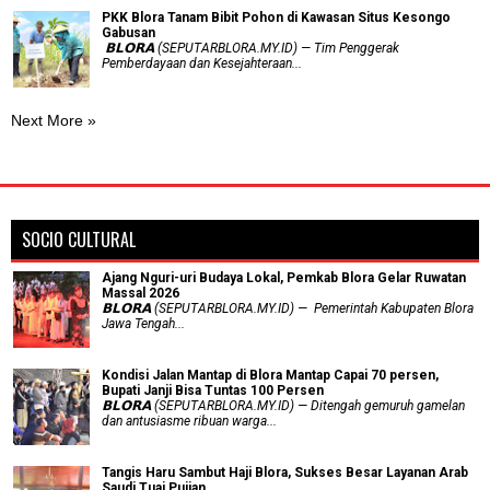
PKK Blora Tanam Bibit Pohon di Kawasan Situs Kesongo
Gabusan
‎ 𝗕𝗟𝗢𝗥𝗔 (SEPUTARBLORA.MY.ID) — Tim Penggerak
Pemberdayaan dan Kesejahteraan...
Next More »
SOCIO CULTURAL
Ajang Nguri-uri Budaya Lokal, Pemkab Blora Gelar Ruwatan
Massal 2026
𝗕𝗟𝗢𝗥𝗔 (SEPUTARBLORA.MY.ID) — Pemerintah Kabupaten Blora
Jawa Tengah...
Kondisi Jalan Mantap di Blora Mantap Capai 70 persen,
Bupati Janji Bisa Tuntas 100 Persen
𝗕𝗟𝗢𝗥𝗔 (SEPUTARBLORA.MY.ID) — Ditengah gemuruh gamelan
dan antusiasme ribuan warga...
Tangis Haru Sambut Haji Blora, Sukses Besar Layanan Arab
Saudi Tuai Pujian