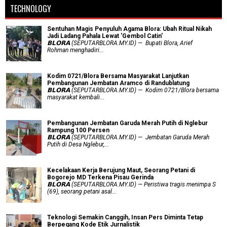
TECHNOLOGY
Sentuhan Magis Penyuluh Agama Blora: Ubah Ritual Nikah
Jadi Ladang Pahala Lewat 'Gembol Catin'
𝗕𝗟𝗢𝗥𝗔 (SEPUTARBLORA.MY.ID) — Bupati Blora, Arief
Rohman menghadiri...
Kodim 0721/Blora Bersama Masyarakat Lanjutkan
Pembangunan Jembatan Aramco di Randublatung
𝗕𝗟𝗢𝗥𝗔 (SEPUTARBLORA.MY.ID) — Kodim 0721/Blora bersama
masyarakat kembali...
Pembangunan Jembatan Garuda Merah Putih di Nglebur
Rampung 100 Persen
𝗕𝗟𝗢𝗥𝗔 (SEPUTARBLORA.MY.ID) — Jembatan Garuda Merah
Putih di Desa Nglebur,...
Kecelakaan Kerja Berujung Maut, Seorang Petani di
Bogorejo MD Terkena Pisau Gerinda
𝗕𝗟𝗢𝗥𝗔 (SEPUTARBLORA.MY.ID) — Peristiwa tragis menimpa S
(69), seorang petani asal...
Teknologi Semakin Canggih, Insan Pers Diminta Tetap
Berpegang Kode Etik Jurnalistik