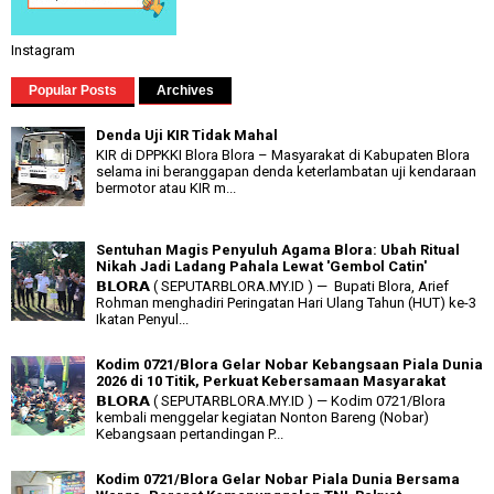
Instagram
Popular Posts
Archives
Denda Uji KIR Tidak Mahal
KIR di DPPKKI Blora Blora – Masyarakat di Kabupaten Blora
selama ini beranggapan denda keterlambatan uji kendaraan
bermotor atau KIR m...
Sentuhan Magis Penyuluh Agama Blora: Ubah Ritual
Nikah Jadi Ladang Pahala Lewat 'Gembol Catin'
𝗕𝗟𝗢𝗥𝗔 ( SEPUTARBLORA.MY.ID ) — Bupati Blora, Arief
Rohman menghadiri Peringatan Hari Ulang Tahun (HUT) ke-3
Ikatan Penyul...
Kodim 0721/Blora Gelar Nobar Kebangsaan Piala Dunia
2026 di 10 Titik, Perkuat Kebersamaan Masyarakat
𝗕𝗟𝗢𝗥𝗔 ( SEPUTARBLORA.MY.ID ) — Kodim 0721/Blora
kembali menggelar kegiatan Nonton Bareng (Nobar)
Kebangsaan pertandingan P...
Kodim 0721/Blora Gelar Nobar Piala Dunia Bersama