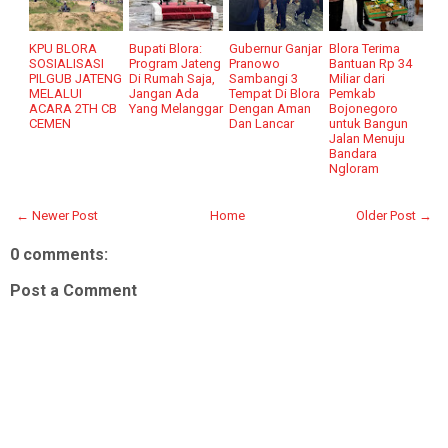
KPU BLORA
Bupati Blora:
Gubernur Ganjar
Blora Terima
SOSIALISASI
Program Jateng
Pranowo
Bantuan Rp 34
PILGUB JATENG
Di Rumah Saja,
Sambangi 3
Miliar dari
MELALUI
Jangan Ada
Tempat Di Blora
Pemkab
ACARA 2TH CB
Yang Melanggar
Dengan Aman
Bojonegoro
CEMEN
Dan Lancar
untuk Bangun
Jalan Menuju
Bandara
Ngloram
← Newer Post
Home
Older Post →
0 comments:
Post a Comment