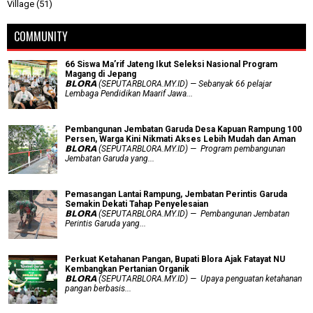
Village
(51)
COMMUNITY
66 Siswa Ma’rif Jateng Ikut Seleksi Nasional Program
Magang di Jepang
𝗕𝗟𝗢𝗥𝗔 (SEPUTARBLORA.MY.ID) — Sebanyak 66 pelajar
Lembaga Pendidikan Maarif Jawa...
Pembangunan Jembatan Garuda Desa Kapuan Rampung 100
Persen, Warga Kini Nikmati Akses Lebih Mudah dan Aman
𝗕𝗟𝗢𝗥𝗔 (SEPUTARBLORA.MY.ID) — Program pembangunan
Jembatan Garuda yang...
Pemasangan Lantai Rampung, Jembatan Perintis Garuda
Semakin Dekati Tahap Penyelesaian
𝗕𝗟𝗢𝗥𝗔 (SEPUTARBLORA.MY.ID) — Pembangunan Jembatan
Perintis Garuda yang...
​Perkuat Ketahanan Pangan, Bupati Blora Ajak Fatayat NU
Kembangkan Pertanian Organik
𝗕𝗟𝗢𝗥𝗔 (SEPUTARBLORA.MY.ID) — Upaya penguatan ketahanan
pangan berbasis...