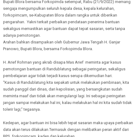
Bupati Blora bersama Forkopimda setempat, Rabu (21/9/2022) memang
sengaja mengumpulkan seluruh kepala desa, kepala kelurahan,
forkopimcam, se-Kabupaten Blora dalam rangka untuk diberikan
pengarahan. Yakni terkait perbaikan pendataan penerima bantuan
sekaligus memastikan agar bantuan dapat tepat sasaran, serta tanpa
adanya pemotongan.
Arahan bahkan disampaikan oleh Gubernur Jawa Tengah H. Ganjar
Pranowo, Bupati Blora, bersama Forkopimda Blora.
H. Arief Rohman yang akrab disapa Mas Arief meminta agar kasus
pemotongan bantuan di Randublatung sebagai peringatan, sekaligus
pembelajaran agar tidak terjadi kasus serupa dikemudian hari.
“Kasus di Randublatung kita sepakati untuk melakukan pembinaan, kita
sudah panggil dari dinas, dari kepolisian, yang bersangkutan sudah
meminta maaf dan tidak akan mengulangi lagi. Ini sebagai peringatan
jangan sampai melakukan hal ini, kalau melakukan hal ini kita sudah tidak
tolerir lagi,” tegasnya.
Kedepan, agar bantuan ini bisa lebih tepat sasaran maka upaya perbaikan
data akan terus dilakukan.Termasuk dengan melibatkan peran aktif dari
BPS, forkopimcam, kades dan kelurahan.