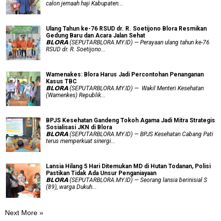
calon jemaah haji Kabupaten...
Ulang Tahun ke-76 RSUD dr. R. Soetijono Blora Resmikan
Gedung Baru dan Acara Jalan Sehat
𝗕𝗟𝗢𝗥𝗔 (SEPUTARBLORA.MY.ID) — Perayaan ulang tahun ke-76
RSUD dr. R. Soetijono...
Wamenakes: Blora Harus Jadi Percontohan Penanganan
Kasus TBC
𝗕𝗟𝗢𝗥𝗔 (SEPUTARBLORA.MY.ID) — Wakil Menteri Kesehatan
(Wamenkes) Republik...
BPJS Kesehatan Gandeng Tokoh Agama Jadi Mitra Strategis
Sosialisasi JKN di Blora
𝗕𝗟𝗢𝗥𝗔 (SEPUTARBLORA.MY.ID) — BPJS Kesehatan Cabang Pati
terus memperkuat sinergi...
Lansia Hilang 5 Hari Ditemukan MD di Hutan Todanan, Polisi
Pastikan Tidak Ada Unsur Penganiayaan
𝗕𝗟𝗢𝗥𝗔 (SEPUTARBLORA.MY.ID) — Seorang lansia berinisial S
(89), warga Dukuh...
Next More »