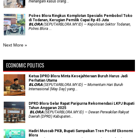
menangani kasus orang...
Polres Blora Ringkus Komplotan Spesialis Pembobol Toko
di Todanan, Kerugian Pemilik Capai Rp 45 Juta
𝗕𝗟𝗢𝗥𝗔 (SEPUTARBLORA.MY.ID) — Kepolisian Sektor Todanan,
Polres Blora ...
Next More »
ECONOMIC POLITICS
Ketua DPRD Blora Minta Kesejahteraan Buruh Harus Jadi
Perhatian Utama
​𝗕𝗟𝗢𝗥𝗔 (SEPUTARBLORA.MY.ID) — Momentum Hari Buruh
Internasional (May Day) yang...
DPRD Blora Gelar Rapat Paripurna Rekomendasi LKPJ Bupati
Tahun Anggaran 2025
‎ 𝗕𝗟𝗢𝗥𝗔 (SEPUTARBLORA.MY.ID) — Dewan Perwakilan Rakyat
Daerah (DPRD) Kabupaten...
Hadiri Muscab PKB, Bupati Sampaikan Tren Positif Ekonomi
Blora