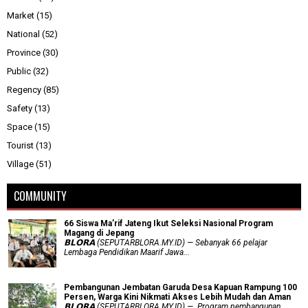
Market
(15)
National
(52)
Province
(30)
Public
(32)
Regency
(85)
Safety
(13)
Space
(15)
Tourist
(13)
Village
(51)
COMMUNITY
66 Siswa Ma’rif Jateng Ikut Seleksi Nasional Program
Magang di Jepang
𝗕𝗟𝗢𝗥𝗔 (SEPUTARBLORA.MY.ID) — Sebanyak 66 pelajar
Lembaga Pendidikan Maarif Jawa...
Pembangunan Jembatan Garuda Desa Kapuan Rampung 100
Persen, Warga Kini Nikmati Akses Lebih Mudah dan Aman
𝗕𝗟𝗢𝗥𝗔 (SEPUTARBLORA.MY.ID) — Program pembangunan