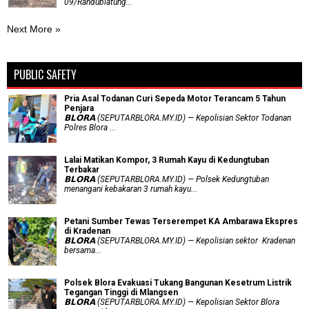
09/Randublatung...
Next More »
PUBLIC SAFETY
Pria Asal Todanan Curi Sepeda Motor Terancam 5 Tahun
Penjara
𝗕𝗟𝗢𝗥𝗔 (SEPUTARBLORA.MY.ID) — Kepolisian Sektor Todanan
Polres Blora ...
Lalai Matikan Kompor, 3 Rumah Kayu di Kedungtuban
Terbakar
𝗕𝗟𝗢𝗥𝗔 (SEPUTARBLORA.MY.ID) — Polsek Kedungtuban
menangani kebakaran 3 rumah kayu...
Petani Sumber Tewas Terserempet KA Ambarawa Ekspres
di Kradenan
𝗕𝗟𝗢𝗥𝗔 (SEPUTARBLORA.MY.ID) — Kepolisian sektor Kradenan
bersama...
Polsek Blora Evakuasi Tukang Bangunan Kesetrum Listrik
Tegangan Tinggi di Mlangsen
𝗕𝗟𝗢𝗥𝗔 (SEPUTARBLORA.MY.ID) — Kepolisian Sektor Blora