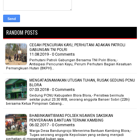
RANDOM POSTS
CEGAH PENCURIAN KAYU, PERHUTANI ADAKAN PATROLI
GABUNGAN TNI POLRI
11.08.2019 - 0 Comments
Perhutani Patroli Gabungan Bersama TNI Polri Blora,-
Antisipasi Pencurian Kayu, Perum Perhutani Bagian Kesatuan
Pemangkuan Hutan (BKPH)…
MENGATASNAMAKAN UTUSAN TUHAN, RUSAK GEDUNG PCNU
BLORA
07.03.2018 - 0 Comments
Gedung PCNU Kabupaten Blora Blora,- Peristiwa bermula
sekitar pukul 23.30 WIB, seorang anggota Banser Sobri (22th)
bersama Ketua Pimpinan Cabang…
BHABINKAMTIBMAS POLSEK NGAWEN SAKSIKAN
PENYERAHAN BANTUAN TERNAK KAMBING
06.02.2017 - 0 Comments
Warga Desa Bandungrojo Menerima Bantuan Kambing Blora,-
Tugas seorang anggota Kepolisian yang sedang menjadi
perhatian di masyarakat bukan saja…