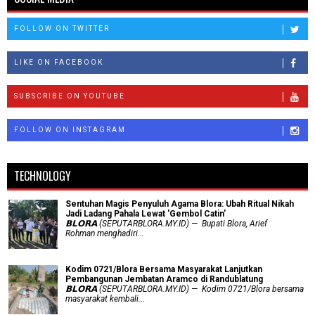
FOLLOW ON TWITTER
LIKE ON FACEBOOK
SUBSCRIBE ON YOUTUBE
FOLLOW ON INSTAGRAM
TECHNOLOGY
Sentuhan Magis Penyuluh Agama Blora: Ubah Ritual Nikah
Jadi Ladang Pahala Lewat 'Gembol Catin'
𝗕𝗟𝗢𝗥𝗔 (SEPUTARBLORA.MY.ID) — Bupati Blora, Arief
Rohman menghadiri...
Kodim 0721/Blora Bersama Masyarakat Lanjutkan
Pembangunan Jembatan Aramco di Randublatung
𝗕𝗟𝗢𝗥𝗔 (SEPUTARBLORA.MY.ID) — Kodim 0721/Blora bersama
masyarakat kembali...