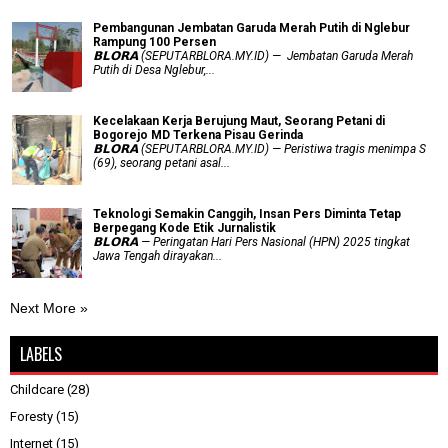
Pembangunan Jembatan Garuda Merah Putih di Nglebur
Rampung 100 Persen
𝗕𝗟𝗢𝗥𝗔 (SEPUTARBLORA.MY.ID) — Jembatan Garuda Merah
Putih di Desa Nglebur,...
Kecelakaan Kerja Berujung Maut, Seorang Petani di
Bogorejo MD Terkena Pisau Gerinda
𝗕𝗟𝗢𝗥𝗔 (SEPUTARBLORA.MY.ID) — Peristiwa tragis menimpa S
(69), seorang petani asal...
Teknologi Semakin Canggih, Insan Pers Diminta Tetap
Berpegang Kode Etik Jurnalistik
𝗕𝗟𝗢𝗥𝗔 — Peringatan Hari Pers Nasional (HPN) 2025 tingkat
Jawa Tengah dirayakan...
Next More »
LABELS
Childcare
(28)
Foresty
(15)
Internet
(15)