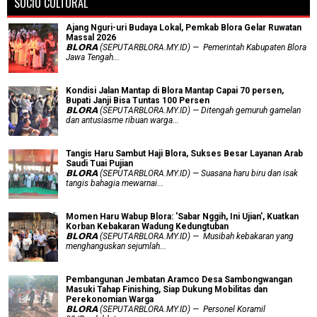
SOCIO CULTURAL
Ajang Nguri-uri Budaya Lokal, Pemkab Blora Gelar Ruwatan
Massal 2026
𝗕𝗟𝗢𝗥𝗔 (SEPUTARBLORA.MY.ID) — Pemerintah Kabupaten Blora
Jawa Tengah...
Kondisi Jalan Mantap di Blora Mantap Capai 70 persen,
Bupati Janji Bisa Tuntas 100 Persen
𝗕𝗟𝗢𝗥𝗔 (SEPUTARBLORA.MY.ID) — Ditengah gemuruh gamelan
dan antusiasme ribuan warga...
Tangis Haru Sambut Haji Blora, Sukses Besar Layanan Arab
Saudi Tuai Pujian
𝗕𝗟𝗢𝗥𝗔 (SEPUTARBLORA.MY.ID) — Suasana haru biru dan isak
tangis bahagia mewarnai...
Momen Haru Wabup Blora: ​'Sabar Nggih, Ini Ujian', Kuatkan
Korban Kebakaran Wadung Kedungtuban
𝗕𝗟𝗢𝗥𝗔 (SEPUTARBLORA.MY.ID) — Musibah kebakaran yang
menghanguskan sejumlah...
Pembangunan Jembatan Aramco Desa Sambongwangan
Masuki Tahap Finishing, Siap Dukung Mobilitas dan
Perekonomian Warga
𝗕𝗟𝗢𝗥𝗔 (SEPUTARBLORA.MY.ID) — Personel Koramil