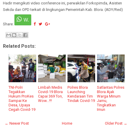
Hadir mengikuti video conference ini, perwakilan Forkopimda, Asisten
Sekda dan OPD terkait di lingkungan Pemerintah Kab. Blora. (ADY/Red)
Share:
Related Posts:
TNI-Polri
Limbah Medis
Polres Blora
Satlantas Polres
Tegakkan
Covid-19 Blora
Launching
Blora Ajak
Hukum ProKes
Capai 369 Ton,
Kendaraan Tim
Warga Minum
Sampai Ke
Wow...!!!
Tindak Covid-19
Jamu,
Desa, Upaya
Tingkatkan
Cegah Covid-19
Imun
← Newer Post
Home
Older Post →