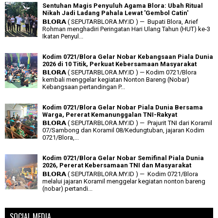
Sentuhan Magis Penyuluh Agama Blora: Ubah Ritual
Nikah Jadi Ladang Pahala Lewat 'Gembol Catin'
𝗕𝗟𝗢𝗥𝗔 ( SEPUTARBLORA.MY.ID ) — Bupati Blora, Arief
Rohman menghadiri Peringatan Hari Ulang Tahun (HUT) ke-3
Ikatan Penyul...
Kodim 0721/Blora Gelar Nobar Kebangsaan Piala Dunia
2026 di 10 Titik, Perkuat Kebersamaan Masyarakat
𝗕𝗟𝗢𝗥𝗔 ( SEPUTARBLORA.MY.ID ) — Kodim 0721/Blora
kembali menggelar kegiatan Nonton Bareng (Nobar)
Kebangsaan pertandingan P...
Kodim 0721/Blora Gelar Nobar Piala Dunia Bersama
Warga, Pererat Kemanunggalan TNI-Rakyat
𝗕𝗟𝗢𝗥𝗔 ( SEPUTARBLORA.MY.ID ) — Prajurit TNI dari Koramil
07/Sambong dan Koramil 08/Kedungtuban, jajaran Kodim
0721/Blora,...
Kodim 0721/Blora Gelar Nobar Semifinal Piala Dunia
2026, Pererat Kebersamaan TNI dan Masyarakat
𝗕𝗟𝗢𝗥𝗔 ( SEPUTARBLORA.MY.ID ) — Kodim 0721/Blora
melalui jajaran Koramil menggelar kegiatan nonton bareng
(nobar) pertandi...
SOCIAL MEDIA