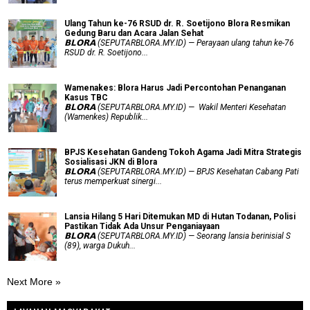
Ulang Tahun ke-76 RSUD dr. R. Soetijono Blora Resmikan
Gedung Baru dan Acara Jalan Sehat
𝗕𝗟𝗢𝗥𝗔 (SEPUTARBLORA.MY.ID) — Perayaan ulang tahun ke-76
RSUD dr. R. Soetijono...
Wamenakes: Blora Harus Jadi Percontohan Penanganan
Kasus TBC
𝗕𝗟𝗢𝗥𝗔 (SEPUTARBLORA.MY.ID) — Wakil Menteri Kesehatan
(Wamenkes) Republik...
BPJS Kesehatan Gandeng Tokoh Agama Jadi Mitra Strategis
Sosialisasi JKN di Blora
𝗕𝗟𝗢𝗥𝗔 (SEPUTARBLORA.MY.ID) — BPJS Kesehatan Cabang Pati
terus memperkuat sinergi...
Lansia Hilang 5 Hari Ditemukan MD di Hutan Todanan, Polisi
Pastikan Tidak Ada Unsur Penganiayaan
𝗕𝗟𝗢𝗥𝗔 (SEPUTARBLORA.MY.ID) — Seorang lansia berinisial S
(89), warga Dukuh...
Next More »