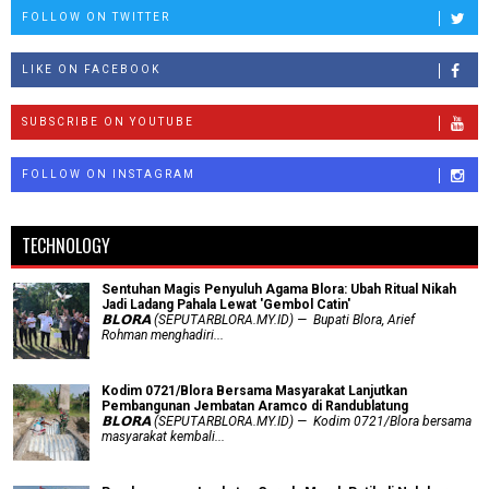
FOLLOW ON TWITTER
LIKE ON FACEBOOK
SUBSCRIBE ON YOUTUBE
FOLLOW ON INSTAGRAM
TECHNOLOGY
Sentuhan Magis Penyuluh Agama Blora: Ubah Ritual Nikah
Jadi Ladang Pahala Lewat 'Gembol Catin'
𝗕𝗟𝗢𝗥𝗔 (SEPUTARBLORA.MY.ID) — Bupati Blora, Arief
Rohman menghadiri...
Kodim 0721/Blora Bersama Masyarakat Lanjutkan
Pembangunan Jembatan Aramco di Randublatung
𝗕𝗟𝗢𝗥𝗔 (SEPUTARBLORA.MY.ID) — Kodim 0721/Blora bersama
masyarakat kembali...