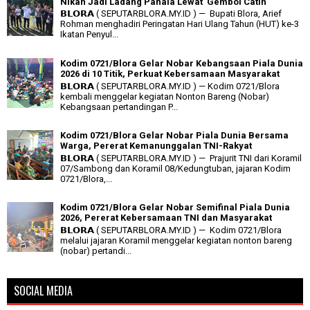
Nikah Jadi Ladang Pahala Lewat 'Gembol Catin'
𝗕𝗟𝗢𝗥𝗔 ( SEPUTARBLORA.MY.ID ) — Bupati Blora, Arief
Rohman menghadiri Peringatan Hari Ulang Tahun (HUT) ke-3
Ikatan Penyul...
Kodim 0721/Blora Gelar Nobar Kebangsaan Piala Dunia
2026 di 10 Titik, Perkuat Kebersamaan Masyarakat
𝗕𝗟𝗢𝗥𝗔 ( SEPUTARBLORA.MY.ID ) — Kodim 0721/Blora
kembali menggelar kegiatan Nonton Bareng (Nobar)
Kebangsaan pertandingan P...
Kodim 0721/Blora Gelar Nobar Piala Dunia Bersama
Warga, Pererat Kemanunggalan TNI-Rakyat
𝗕𝗟𝗢𝗥𝗔 ( SEPUTARBLORA.MY.ID ) — Prajurit TNI dari Koramil
07/Sambong dan Koramil 08/Kedungtuban, jajaran Kodim
0721/Blora,...
Kodim 0721/Blora Gelar Nobar Semifinal Piala Dunia
2026, Pererat Kebersamaan TNI dan Masyarakat
𝗕𝗟𝗢𝗥𝗔 ( SEPUTARBLORA.MY.ID ) — Kodim 0721/Blora
melalui jajaran Koramil menggelar kegiatan nonton bareng
(nobar) pertandi...
SOCIAL MEDIA