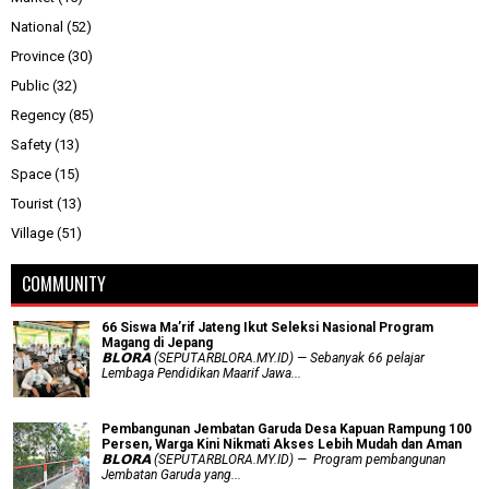
National
(52)
Province
(30)
Public
(32)
Regency
(85)
Safety
(13)
Space
(15)
Tourist
(13)
Village
(51)
COMMUNITY
66 Siswa Ma’rif Jateng Ikut Seleksi Nasional Program
Magang di Jepang
𝗕𝗟𝗢𝗥𝗔 (SEPUTARBLORA.MY.ID) — Sebanyak 66 pelajar
Lembaga Pendidikan Maarif Jawa...
Pembangunan Jembatan Garuda Desa Kapuan Rampung 100
Persen, Warga Kini Nikmati Akses Lebih Mudah dan Aman
𝗕𝗟𝗢𝗥𝗔 (SEPUTARBLORA.MY.ID) — Program pembangunan
Jembatan Garuda yang...