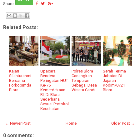
Share:
Related Posts:
Kajari
Upacara
Polres Blora
Serah Terima
Silahturahmi
Bendera
Canangkan
Jabatan Di
Bersama
Peringatan HUT
Tempuran
Jajaran
Forkopimda
Ke-75
Sebagai Desa
Kodim/0721
Blora
Kemerdekaan
Wisata Candi
Blora
RI, Di Blora
Sederhana
Sesuai Protokol
Kesehatan
← Newer Post
Home
Older Post →
0 comments: