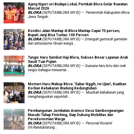
Ajang Nguri-uri Budaya Lokal, Pemkab Blora Gelar Ruwatan
Massal 2026
𝗕𝗟𝗢𝗥𝗔 (SEPUTARBLORA.MY.ID) — Pemerintah Kabupaten Blora
Jawa Tengah...
Kondisi Jalan Mantap di Blora Mantap Capai 70 persen,
Bupati Janji Bisa Tuntas 100 Persen
𝗕𝗟𝗢𝗥𝗔 (SEPUTARBLORA.MY.ID) — Ditengah gemuruh gamelan
dan antusiasme ribuan warga...
Tangis Haru Sambut Haji Blora, Sukses Besar Layanan Arab
Saudi Tuai Pujian
𝗕𝗟𝗢𝗥𝗔 (SEPUTARBLORA.MY.ID) — Suasana haru biru dan isak
tangis bahagia mewarnai...
Momen Haru Wabup Blora: ​'Sabar Nggih, Ini Ujian', Kuatkan
Korban Kebakaran Wadung Kedungtuban
𝗕𝗟𝗢𝗥𝗔 (SEPUTARBLORA.MY.ID) — Musibah kebakaran yang
menghanguskan sejumlah...
Pembangunan Jembatan Aramco Desa Sambongwangan
Masuki Tahap Finishing, Siap Dukung Mobilitas dan
Perekonomian Warga
𝗕𝗟𝗢𝗥𝗔 (SEPUTARBLORA.MY.ID) — Personel Koramil
09/Randublatung...