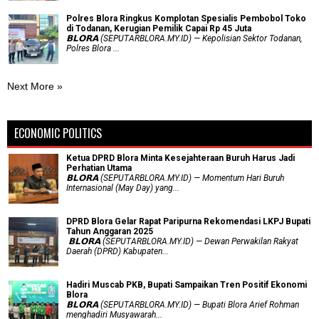
Polres Blora Ringkus Komplotan Spesialis Pembobol Toko
di Todanan, Kerugian Pemilik Capai Rp 45 Juta
𝗕𝗟𝗢𝗥𝗔 (SEPUTARBLORA.MY.ID) — Kepolisian Sektor Todanan,
Polres Blora ...
Next More »
ECONOMIC POLITICS
Ketua DPRD Blora Minta Kesejahteraan Buruh Harus Jadi
Perhatian Utama
​𝗕𝗟𝗢𝗥𝗔 (SEPUTARBLORA.MY.ID) — Momentum Hari Buruh
Internasional (May Day) yang...
DPRD Blora Gelar Rapat Paripurna Rekomendasi LKPJ Bupati
Tahun Anggaran 2025
‎ 𝗕𝗟𝗢𝗥𝗔 (SEPUTARBLORA.MY.ID) — Dewan Perwakilan Rakyat
Daerah (DPRD) Kabupaten...
Hadiri Muscab PKB, Bupati Sampaikan Tren Positif Ekonomi
Blora
𝗕𝗟𝗢𝗥𝗔 (SEPUTARBLORA.MY.ID) — Bupati Blora Arief Rohman
menghadiri Musyawarah...