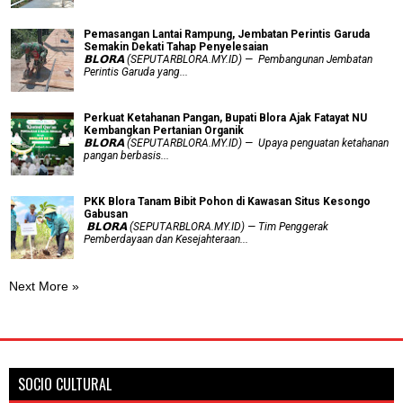
Pemasangan Lantai Rampung, Jembatan Perintis Garuda
Semakin Dekati Tahap Penyelesaian
𝗕𝗟𝗢𝗥𝗔 (SEPUTARBLORA.MY.ID) — Pembangunan Jembatan
Perintis Garuda yang...
​Perkuat Ketahanan Pangan, Bupati Blora Ajak Fatayat NU
Kembangkan Pertanian Organik
𝗕𝗟𝗢𝗥𝗔 (SEPUTARBLORA.MY.ID) — Upaya penguatan ketahanan
pangan berbasis...
PKK Blora Tanam Bibit Pohon di Kawasan Situs Kesongo
Gabusan
‎ 𝗕𝗟𝗢𝗥𝗔 (SEPUTARBLORA.MY.ID) — Tim Penggerak
Pemberdayaan dan Kesejahteraan...
Next More »
SOCIO CULTURAL