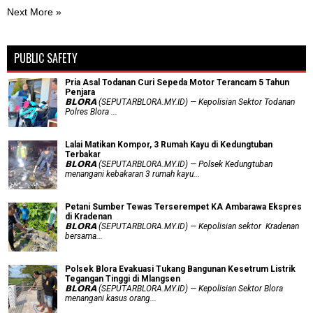
Next More »
PUBLIC SAFETY
Pria Asal Todanan Curi Sepeda Motor Terancam 5 Tahun
Penjara
𝗕𝗟𝗢𝗥𝗔 (SEPUTARBLORA.MY.ID) — Kepolisian Sektor Todanan
Polres Blora ...
Lalai Matikan Kompor, 3 Rumah Kayu di Kedungtuban
Terbakar
𝗕𝗟𝗢𝗥𝗔 (SEPUTARBLORA.MY.ID) — Polsek Kedungtuban
menangani kebakaran 3 rumah kayu...
Petani Sumber Tewas Terserempet KA Ambarawa Ekspres
di Kradenan
𝗕𝗟𝗢𝗥𝗔 (SEPUTARBLORA.MY.ID) — Kepolisian sektor Kradenan
bersama...
Polsek Blora Evakuasi Tukang Bangunan Kesetrum Listrik
Tegangan Tinggi di Mlangsen
𝗕𝗟𝗢𝗥𝗔 (SEPUTARBLORA.MY.ID) — Kepolisian Sektor Blora
menangani kasus orang...