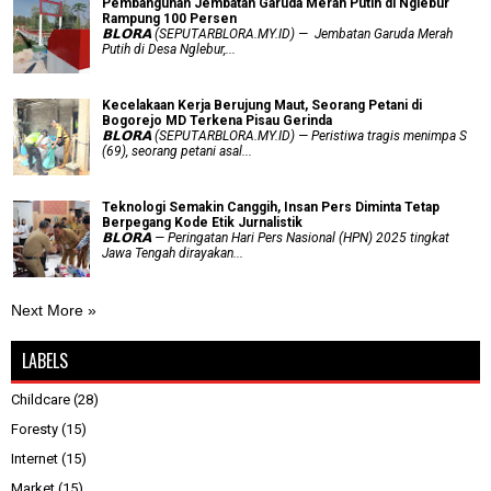
Pembangunan Jembatan Garuda Merah Putih di Nglebur
Rampung 100 Persen
𝗕𝗟𝗢𝗥𝗔 (SEPUTARBLORA.MY.ID) — Jembatan Garuda Merah
Putih di Desa Nglebur,...
Kecelakaan Kerja Berujung Maut, Seorang Petani di
Bogorejo MD Terkena Pisau Gerinda
𝗕𝗟𝗢𝗥𝗔 (SEPUTARBLORA.MY.ID) — Peristiwa tragis menimpa S
(69), seorang petani asal...
Teknologi Semakin Canggih, Insan Pers Diminta Tetap
Berpegang Kode Etik Jurnalistik
𝗕𝗟𝗢𝗥𝗔 — Peringatan Hari Pers Nasional (HPN) 2025 tingkat
Jawa Tengah dirayakan...
Next More »
LABELS
Childcare
(28)
Foresty
(15)
Internet
(15)
Market
(15)