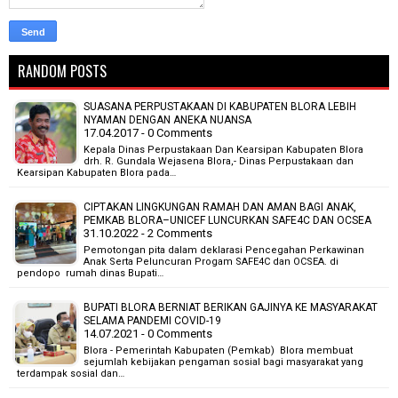
RANDOM POSTS
SUASANA PERPUSTAKAAN DI KABUPATEN BLORA LEBIH
NYAMAN DENGAN ANEKA NUANSA
17.04.2017 - 0 Comments
Kepala Dinas Perpustakaan Dan Kearsipan Kabupaten Blora
drh. R. Gundala Wejasena Blora,- Dinas Perpustakaan dan
Kearsipan Kabupaten Blora pada…
CIPTAKAN LINGKUNGAN RAMAH DAN AMAN BAGI ANAK,
PEMKAB BLORA–UNICEF LUNCURKAN SAFE4C DAN OCSEA
31.10.2022 - 2 Comments
Pemotongan pita dalam deklarasi Pencegahan Perkawinan
Anak Serta Peluncuran Progam SAFE4C dan OCSEA. di
pendopo rumah dinas Bupati…
BUPATI BLORA BERNIAT BERIKAN GAJINYA KE MASYARAKAT
SELAMA PANDEMI COVID-19
14.07.2021 - 0 Comments
Blora - Pemerintah Kabupaten (Pemkab) Blora membuat
sejumlah kebijakan pengaman sosial bagi masyarakat yang
terdampak sosial dan…