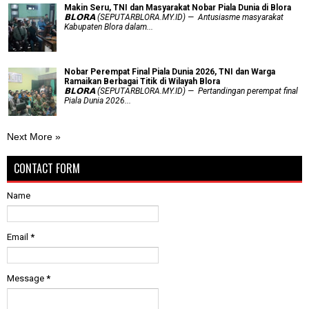
Makin Seru, TNI dan Masyarakat Nobar Piala Dunia di Blora
𝗕𝗟𝗢𝗥𝗔 (SEPUTARBLORA.MY.ID) — Antusiasme masyarakat
Kabupaten Blora dalam...
Nobar Perempat Final Piala Dunia 2026, TNI dan Warga
Ramaikan Berbagai Titik di Wilayah Blora
𝗕𝗟𝗢𝗥𝗔 (SEPUTARBLORA.MY.ID) — Pertandingan perempat final
Piala Dunia 2026...
Next More »
CONTACT FORM
Name
Email
*
Message
*