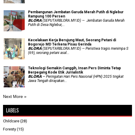
Pembangunan Jembatan Garuda Merah Putih di Nglebur
Rampung 100 Persen
𝗕𝗟𝗢𝗥𝗔 (SEPUTARBLORA.MY.ID) — Jembatan Garuda Merah
Putih di Desa Nglebur,...
Kecelakaan Kerja Berujung Maut, Seorang Petani di
Bogorejo MD Terkena Pisau Gerinda
𝗕𝗟𝗢𝗥𝗔 (SEPUTARBLORA.MY.ID) — Peristiwa tragis menimpa S
(69), seorang petani asal...
Teknologi Semakin Canggih, Insan Pers Diminta Tetap
Berpegang Kode Etik Jurnalistik
𝗕𝗟𝗢𝗥𝗔 — Peringatan Hari Pers Nasional (HPN) 2025 tingkat
Jawa Tengah dirayakan...
Next More »
LABELS
Childcare
(28)
Foresty
(15)