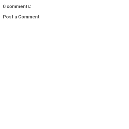
0 comments:
Post a Comment