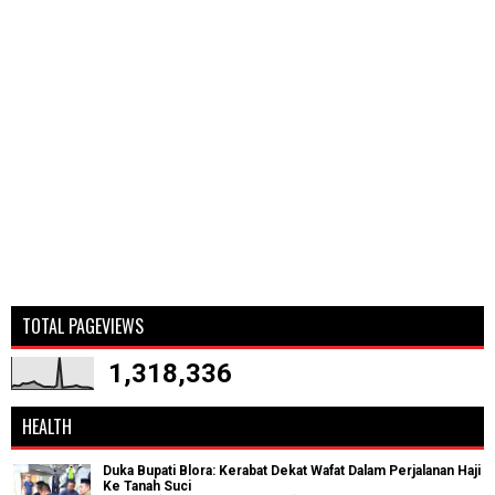
TOTAL PAGEVIEWS
1,318,336
HEALTH
Duka Bupati Blora: Kerabat Dekat Wafat Dalam Perjalanan Haji
Ke Tanah Suci