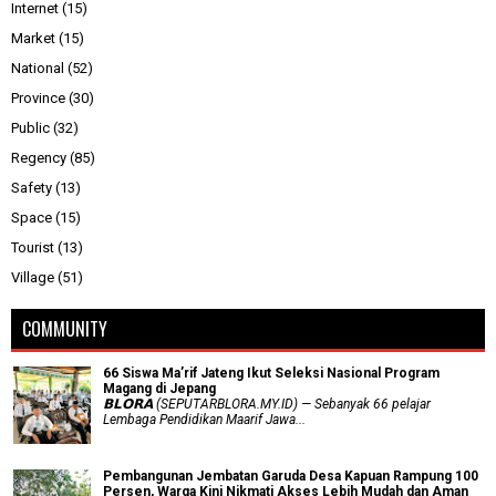
Internet
(15)
Market
(15)
National
(52)
Province
(30)
Public
(32)
Regency
(85)
Safety
(13)
Space
(15)
Tourist
(13)
Village
(51)
COMMUNITY
66 Siswa Ma’rif Jateng Ikut Seleksi Nasional Program
Magang di Jepang
𝗕𝗟𝗢𝗥𝗔 (SEPUTARBLORA.MY.ID) — Sebanyak 66 pelajar
Lembaga Pendidikan Maarif Jawa...
Pembangunan Jembatan Garuda Desa Kapuan Rampung 100
Persen, Warga Kini Nikmati Akses Lebih Mudah dan Aman