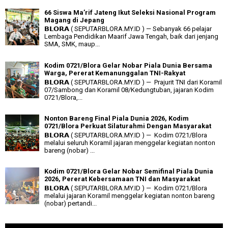
66 Siswa Ma’rif Jateng Ikut Seleksi Nasional Program
Magang di Jepang
𝗕𝗟𝗢𝗥𝗔 ( SEPUTARBLORA.MY.ID ) — Sebanyak 66 pelajar
Lembaga Pendidikan Maarif Jawa Tengah, baik dari jenjang
SMA, SMK, maup...
Kodim 0721/Blora Gelar Nobar Piala Dunia Bersama
Warga, Pererat Kemanunggalan TNI-Rakyat
𝗕𝗟𝗢𝗥𝗔 ( SEPUTARBLORA.MY.ID ) — Prajurit TNI dari Koramil
07/Sambong dan Koramil 08/Kedungtuban, jajaran Kodim
0721/Blora,...
Nonton Bareng Final Piala Dunia 2026, Kodim
0721/Blora Perkuat Silaturahmi Dengan Masyarakat
𝗕𝗟𝗢𝗥𝗔 ( SEPUTARBLORA.MY.ID ) — Kodim 0721/Blora
melalui seluruh Koramil jajaran menggelar kegiatan nonton
bareng (nobar) ...
Kodim 0721/Blora Gelar Nobar Semifinal Piala Dunia
2026, Pererat Kebersamaan TNI dan Masyarakat
𝗕𝗟𝗢𝗥𝗔 ( SEPUTARBLORA.MY.ID ) — Kodim 0721/Blora
melalui jajaran Koramil menggelar kegiatan nonton bareng
(nobar) pertandi...