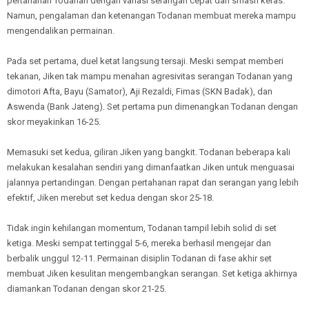
pertahanan Todanan dengan variasi serangan cepat dan smash keras.
Namun, pengalaman dan ketenangan Todanan membuat mereka mampu
mengendalikan permainan.
Pada set pertama, duel ketat langsung tersaji. Meski sempat memberi
tekanan, Jiken tak mampu menahan agresivitas serangan Todanan yang
dimotori Afta, Bayu (Samator), Aji Rezaldi, Fimas (SKN Badak), dan
Aswenda (Bank Jateng). Set pertama pun dimenangkan Todanan dengan
skor meyakinkan 16-25.
Memasuki set kedua, giliran Jiken yang bangkit. Todanan beberapa kali
melakukan kesalahan sendiri yang dimanfaatkan Jiken untuk menguasai
jalannya pertandingan. Dengan pertahanan rapat dan serangan yang lebih
efektif, Jiken merebut set kedua dengan skor 25-18.
Tidak ingin kehilangan momentum, Todanan tampil lebih solid di set
ketiga. Meski sempat tertinggal 5-6, mereka berhasil mengejar dan
berbalik unggul 12-11. Permainan disiplin Todanan di fase akhir set
membuat Jiken kesulitan mengembangkan serangan. Set ketiga akhirnya
diamankan Todanan dengan skor 21-25.