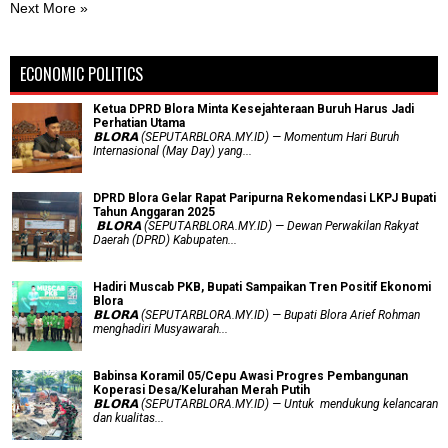
Next More »
ECONOMIC POLITICS
Ketua DPRD Blora Minta Kesejahteraan Buruh Harus Jadi
Perhatian Utama
​𝗕𝗟𝗢𝗥𝗔 (SEPUTARBLORA.MY.ID) — Momentum Hari Buruh
Internasional (May Day) yang...
DPRD Blora Gelar Rapat Paripurna Rekomendasi LKPJ Bupati
Tahun Anggaran 2025
‎ 𝗕𝗟𝗢𝗥𝗔 (SEPUTARBLORA.MY.ID) — Dewan Perwakilan Rakyat
Daerah (DPRD) Kabupaten...
Hadiri Muscab PKB, Bupati Sampaikan Tren Positif Ekonomi
Blora
𝗕𝗟𝗢𝗥𝗔 (SEPUTARBLORA.MY.ID) — Bupati Blora Arief Rohman
menghadiri Musyawarah...
Babinsa Koramil 05/Cepu Awasi Progres Pembangunan
Koperasi Desa/Kelurahan Merah Putih
𝗕𝗟𝗢𝗥𝗔 (SEPUTARBLORA.MY.ID) — Untuk mendukung kelancaran
dan kualitas...