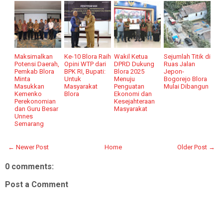
Maksimalkan
Ke-10 Blora Raih
Wakil Ketua
Sejumlah Titik di
Potensi Daerah,
Opini WTP dari
DPRD Dukung
Ruas Jalan
Pemkab Blora
BPK RI, Bupati:
Blora 2025
Jepon-
Minta
Untuk
Menuju
Bogorejo Blora
Masukkan
Masyarakat
Penguatan
Mulai Dibangun
Kemenko
Blora
Ekonomi dan
Perekonomian
Kesejahteraan
dan Guru Besar
Masyarakat
Unnes
Semarang
← Newer Post
Home
Older Post →
0 comments:
Post a Comment