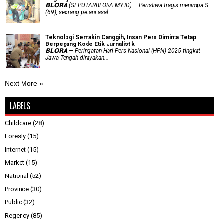
𝗕𝗟𝗢𝗥𝗔 (SEPUTARBLORA.MY.ID) — Peristiwa tragis menimpa S
(69), seorang petani asal...
Teknologi Semakin Canggih, Insan Pers Diminta Tetap
Berpegang Kode Etik Jurnalistik
𝗕𝗟𝗢𝗥𝗔 — Peringatan Hari Pers Nasional (HPN) 2025 tingkat
Jawa Tengah dirayakan...
Next More »
LABELS
Childcare
(28)
Foresty
(15)
Internet
(15)
Market
(15)
National
(52)
Province
(30)
Public
(32)
Regency
(85)