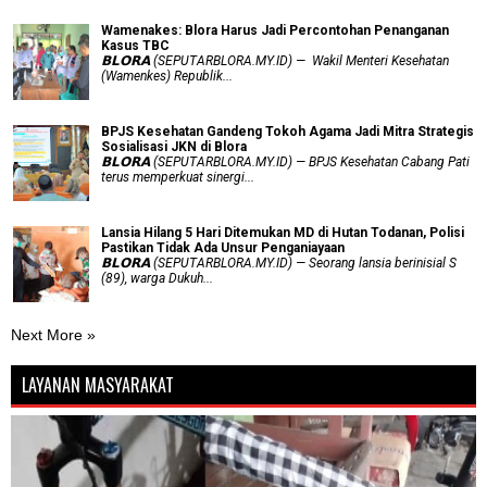
Wamenakes: Blora Harus Jadi Percontohan Penanganan
Kasus TBC
𝗕𝗟𝗢𝗥𝗔 (SEPUTARBLORA.MY.ID) — Wakil Menteri Kesehatan
(Wamenkes) Republik...
BPJS Kesehatan Gandeng Tokoh Agama Jadi Mitra Strategis
Sosialisasi JKN di Blora
𝗕𝗟𝗢𝗥𝗔 (SEPUTARBLORA.MY.ID) — BPJS Kesehatan Cabang Pati
terus memperkuat sinergi...
Lansia Hilang 5 Hari Ditemukan MD di Hutan Todanan, Polisi
Pastikan Tidak Ada Unsur Penganiayaan
𝗕𝗟𝗢𝗥𝗔 (SEPUTARBLORA.MY.ID) — Seorang lansia berinisial S
(89), warga Dukuh...
Next More »
LAYANAN MASYARAKAT