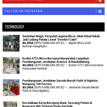
FOLLOW ON INSTAGRAM
TECHNOLOGY
Sentuhan Magis Penyuluh Agama Blora: Ubah Ritual Nikah
Jadi Ladang Pahala Lewat 'Gembol Catin'
𝗕𝗟𝗢𝗥𝗔 (SEPUTARBLORA.MY.ID) — Bupati Blora, Arief
Rohman menghadiri...
Kodim 0721/Blora Bersama Masyarakat Lanjutkan
Pembangunan Jembatan Aramco di Randublatung
𝗕𝗟𝗢𝗥𝗔 (SEPUTARBLORA.MY.ID) — Kodim 0721/Blora bersama
masyarakat kembali...
Pembangunan Jembatan Garuda Merah Putih di Nglebur
Rampung 100 Persen
𝗕𝗟𝗢𝗥𝗔 (SEPUTARBLORA.MY.ID) — Jembatan Garuda Merah
Putih di Desa Nglebur,...
Kecelakaan Kerja Berujung Maut, Seorang Petani di
Bogorejo MD Terkena Pisau Gerinda