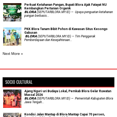
​Perkuat Ketahanan Pangan, Bupati Blora Ajak Fatayat NU
Kembangkan Pertanian Organik
𝗕𝗟𝗢𝗥𝗔 (SEPUTARBLORA.MY.ID) — Upaya penguatan ketahanan
pangan berbasis...
PKK Blora Tanam Bibit Pohon di Kawasan Situs Kesongo
Gabusan
‎ 𝗕𝗟𝗢𝗥𝗔 (SEPUTARBLORA.MY.ID) — Tim Penggerak
Pemberdayaan dan Kesejahteraan...
Next More »
SOCIO CULTURAL
Ajang Nguri-uri Budaya Lokal, Pemkab Blora Gelar Ruwatan
Massal 2026
𝗕𝗟𝗢𝗥𝗔 (SEPUTARBLORA.MY.ID) — Pemerintah Kabupaten Blora
Jawa Tengah...
Kondisi Jalan Mantap di Blora Mantap Capai 70 persen,