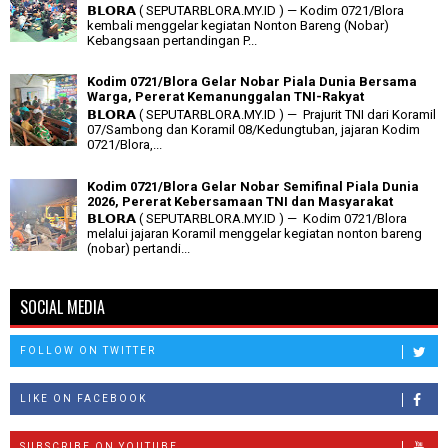
𝗕𝗟𝗢𝗥𝗔 ( SEPUTARBLORA.MY.ID ) — Kodim 0721/Blora
kembali menggelar kegiatan Nonton Bareng (Nobar)
Kebangsaan pertandingan P...
Kodim 0721/Blora Gelar Nobar Piala Dunia Bersama
Warga, Pererat Kemanunggalan TNI-Rakyat
𝗕𝗟𝗢𝗥𝗔 ( SEPUTARBLORA.MY.ID ) — Prajurit TNI dari Koramil
07/Sambong dan Koramil 08/Kedungtuban, jajaran Kodim
0721/Blora,...
Kodim 0721/Blora Gelar Nobar Semifinal Piala Dunia
2026, Pererat Kebersamaan TNI dan Masyarakat
𝗕𝗟𝗢𝗥𝗔 ( SEPUTARBLORA.MY.ID ) — Kodim 0721/Blora
melalui jajaran Koramil menggelar kegiatan nonton bareng
(nobar) pertandi...
SOCIAL MEDIA
FOLLOW ON TWITTER
LIKE ON FACEBOOK
SUBSCRIBE ON YOUTUBE