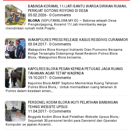
BABINSA KORAMIL 11/JATI BANTU WARGA DIRIKAN RUMAH,
PERKUAT GOTONG ROYONG DI DESA
05.02.2026 - 0 Comments
𝗕𝗟𝗢𝗥𝗔 (SEPUTARBLORA.MY.ID) — Babinsa wilayah Desa
Pengkoljagong, Koramil 11/Jati membantu warga
mendirikan rumah milik Prapto…
WAKAPOLRES PRESS RELEASE KASUS RESIDIVIS CURANMOR
03.04.2017 - 0 Comments
Wakapolres Blora Kompol Indrianto Dian Purnomo Bersama
Ketiga Tersangka Didampingi Kasat Reskrim Polres Blora
Blora,- Wakapolres Blora bersama…
KAPOLRES BLORA PESAN KEPADA PETUGAS JAGA RUANG
TAHANAN AGAR TETAP WASPADA
19.10.2017 - 0 Comments
Kapolres Blora AKBP Saptono Memeriksa Ruang Tahanan
Polres Blora Blora,- Untuk memastikan ruang tahanan di
Polres dalam keadaan aman,…
PERSONEL KODIM BLORA IKUTI PELATIHAN BIMBINGAN
TEHNIS WEBSITE UPSUS
11.04.2017 - 0 Comments
Anggota Kodim Blora Ikuti Pelatihan Website Upsus Blora,-
Sejumlah 30 personel terdiri para Danramil dan Operator
Komputer se jajaran Koramil…