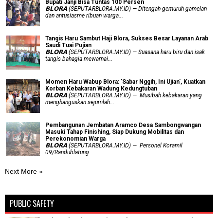
Bupati Janji Bisa Tuntas 100 Persen
𝗕𝗟𝗢𝗥𝗔 (SEPUTARBLORA.MY.ID) — Ditengah gemuruh gamelan
dan antusiasme ribuan warga...
Tangis Haru Sambut Haji Blora, Sukses Besar Layanan Arab
Saudi Tuai Pujian
𝗕𝗟𝗢𝗥𝗔 (SEPUTARBLORA.MY.ID) — Suasana haru biru dan isak
tangis bahagia mewarnai...
Momen Haru Wabup Blora: ​'Sabar Nggih, Ini Ujian', Kuatkan
Korban Kebakaran Wadung Kedungtuban
𝗕𝗟𝗢𝗥𝗔 (SEPUTARBLORA.MY.ID) — Musibah kebakaran yang
menghanguskan sejumlah...
Pembangunan Jembatan Aramco Desa Sambongwangan
Masuki Tahap Finishing, Siap Dukung Mobilitas dan
Perekonomian Warga
𝗕𝗟𝗢𝗥𝗔 (SEPUTARBLORA.MY.ID) — Personel Koramil
09/Randublatung...
Next More »
PUBLIC SAFETY