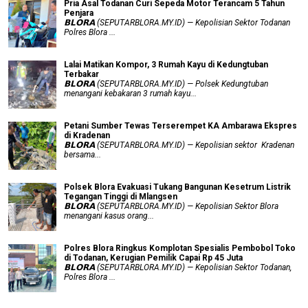
Pria Asal Todanan Curi Sepeda Motor Terancam 5 Tahun
Penjara
𝗕𝗟𝗢𝗥𝗔 (SEPUTARBLORA.MY.ID) — Kepolisian Sektor Todanan
Polres Blora ...
Lalai Matikan Kompor, 3 Rumah Kayu di Kedungtuban
Terbakar
𝗕𝗟𝗢𝗥𝗔 (SEPUTARBLORA.MY.ID) — Polsek Kedungtuban
menangani kebakaran 3 rumah kayu...
Petani Sumber Tewas Terserempet KA Ambarawa Ekspres
di Kradenan
𝗕𝗟𝗢𝗥𝗔 (SEPUTARBLORA.MY.ID) — Kepolisian sektor Kradenan
bersama...
Polsek Blora Evakuasi Tukang Bangunan Kesetrum Listrik
Tegangan Tinggi di Mlangsen
𝗕𝗟𝗢𝗥𝗔 (SEPUTARBLORA.MY.ID) — Kepolisian Sektor Blora
menangani kasus orang...
Polres Blora Ringkus Komplotan Spesialis Pembobol Toko
di Todanan, Kerugian Pemilik Capai Rp 45 Juta
𝗕𝗟𝗢𝗥𝗔 (SEPUTARBLORA.MY.ID) — Kepolisian Sektor Todanan,
Polres Blora ...