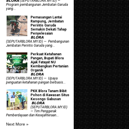
𝗕𝗟𝗢𝗥𝗔 (SEPUTARBLORA.MY.ID) —
Program pembangunan Jembatan Garuda
yang...
Pemasangan Lantai
Rampung, Jembatan
Perintis Garuda
Semakin Dekati Tahap
Penyelesaian
𝗕𝗟𝗢𝗥𝗔
(SEPUTARBLORA.MY.ID) — Pembangunan
Jembatan Perintis Garuda yang...
​Perkuat Ketahanan
Pangan, Bupati Blora
Ajak Fatayat NU
Kembangkan Pertanian
Organik
𝗕𝗟𝗢𝗥𝗔
(SEPUTARBLORA.MY.ID) — Upaya
penguatan ketahanan pangan berbasis...
PKK Blora Tanam Bibit
Pohon di Kawasan Situs
Kesongo Gabusan
‎ 𝗕𝗟𝗢𝗥𝗔
(SEPUTARBLORA.MY.ID)
— Tim Penggerak
Pemberdayaan dan Kesejahteraan...
Next More »