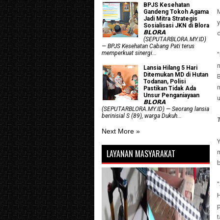
BPJS Kesehatan
Gandeng Tokoh Agama
Jadi Mitra Strategis
y
Sosialisasi JKN di Blora
𝗕𝗟𝗢𝗥𝗔
d
(SEPUTARBLORA.MY.ID)
— BPJS Kesehatan Cabang Pati terus
memperkuat sinergi...
"
n
Lansia Hilang 5 Hari
Ditemukan MD di Hutan
Todanan, Polisi
m
Pastikan Tidak Ada
Unsur Penganiayaan
𝗕𝗟𝗢𝗥𝗔
(SEPUTARBLORA.MY.ID) — Seorang lansia
berinisial S (89), warga Dukuh...
Next More »
LAYANAN MASYARAKAT
"
H
p
t