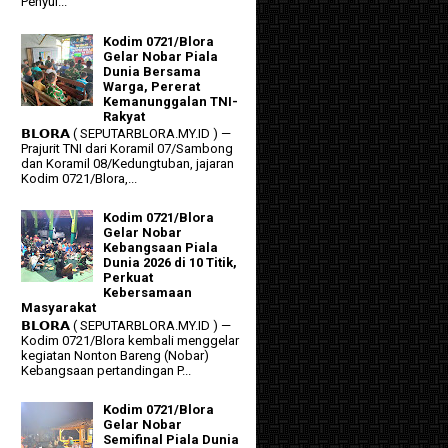
Penyul...
Kodim 0721/Blora
Gelar Nobar Piala
Dunia Bersama
Warga, Pererat
Kemanunggalan TNI-
Rakyat
𝗕𝗟𝗢𝗥𝗔 ( SEPUTARBLORA.MY.ID ) —
Prajurit TNI dari Koramil 07/Sambong
dan Koramil 08/Kedungtuban, jajaran
Kodim 0721/Blora,...
Kodim 0721/Blora
Gelar Nobar
Kebangsaan Piala
Dunia 2026 di 10 Titik,
Perkuat
Kebersamaan
Masyarakat
𝗕𝗟𝗢𝗥𝗔 ( SEPUTARBLORA.MY.ID ) —
Kodim 0721/Blora kembali menggelar
kegiatan Nonton Bareng (Nobar)
Kebangsaan pertandingan P...
Kodim 0721/Blora
Gelar Nobar
Semifinal Piala Dunia