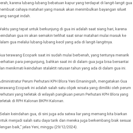
erah, karena lubang-lubang bebatuan kapur yang terdapat di langit-langit gua
membuat cahaya matahari yang masuk akan menimbulkan bayangan siluet
yang sangat indah.
aktu yang tepat untuk berkunjung di gua ini adalah saat siang hari, karena
eindahan gua ini akan semakin terlihat saat sinar matahari mulai masuk ke
alam gua melalui lubang-lubang kecil yang ada di langit-langitnya.
Gua terawang Ecopark saat ini sudah mulai berbenah, yang tentunya menarik
erhatian para pengunjung, bahkan saat ini di dalam gua juga bisa bersantai
an menikmati keindahan stalaktit ratusan tahun yang ada di dalam gua ini.
Administratur Perum Perhutani KPH Blora Yeni Ernaningsih, mengatakan Gua
erawang Ecopark ini adalah salah satu objek wisata yang dimiliki oleh perum
erhutani yang terletak di wilayah pangkuan perum Perhutani KPH Blora yang
terletak di RPH Kalonan BKPH Kalonan.
Selain keindahan gua, di sini juga ada satwa liar yang memang kita biarkan
untuk menjadi salah satu daya tarik dan mereka juga berkembang biak sesuai
engan baik," jelas Yeni, minggu (29/12/2024).