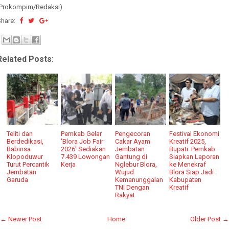
(Prokompim/Redaksi)
Share:
Related Posts:
Teliti dan
Pemkab Gelar
Pengecoran
Festival Ekonomi
Berdedikasi,
'Blora Job Fair
Cakar Ayam
Kreatif 2025,
Babinsa
2026' Sediakan
Jembatan
Bupati: Pemkab
Klopoduwur
7.439 Lowongan
Gantung di
Siapkan Laporan
Turut Percantik
Kerja
Nglebur Blora,
ke Menekraf
Jembatan
Wujud
Blora Siap Jadi
Garuda
Kemanunggalan
Kabupaten
TNI Dengan
Kreatif
Rakyat
← Newer Post
Home
Older Post →