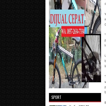
d
m
0
t
U
b
p
SPORT
B