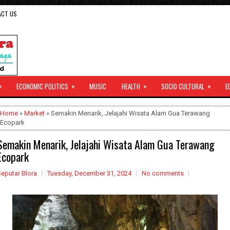
ACT US
»
»
»
»
ECONOMIC POLITICS
MUSIC
HEALTH
SOCIO CULTURAL
E
Home
»
Market
» Semakin Menarik, Jelajahi Wisata Alam Gua Terawang
Ecopark
Semakin Menarik, Jelajahi Wisata Alam Gua Terawang
Ecopark
eputar Blora
Tuesday, December 31, 2024
No comments