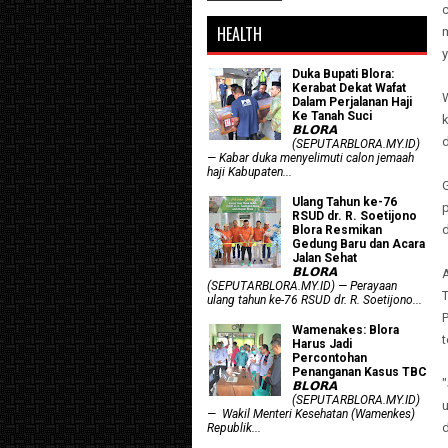
c
HEALTH
Duka Bupati Blora:
Kerabat Dekat Wafat
W
Dalam Perjalanan Haji
Ke Tanah Suci
k
𝗕𝗟𝗢𝗥𝗔
d
(SEPUTARBLORA.MY.ID)
— Kabar duka menyelimuti calon jemaah
haji Kabupaten...
Ulang Tahun ke-76
p
RSUD dr. R. Soetijono
d
Blora Resmikan
Gedung Baru dan Acara
Jalan Sehat
𝗕𝗟𝗢𝗥𝗔
(SEPUTARBLORA.MY.ID) — Perayaan
T
ulang tahun ke-76 RSUD dr. R. Soetijono...
P
Wamenakes: Blora
Harus Jadi
Percontohan
Penanganan Kasus TBC
"
𝗕𝗟𝗢𝗥𝗔
(SEPUTARBLORA.MY.ID)
— Wakil Menteri Kesehatan (Wamenkes)
d
Republik...