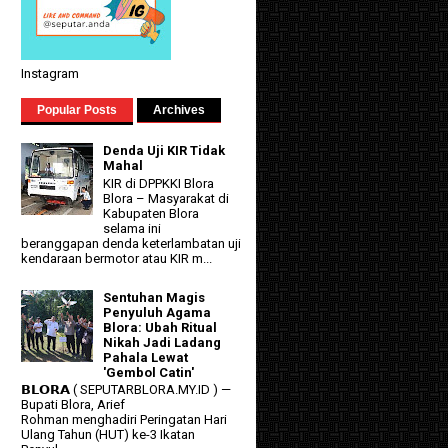
Instagram
Popular Posts
Archives
Denda Uji KIR Tidak
Mahal
KIR di DPPKKI Blora
Blora – Masyarakat di
Kabupaten Blora
selama ini
beranggapan denda keterlambatan uji
kendaraan bermotor atau KIR m...
Sentuhan Magis
Penyuluh Agama
Blora: Ubah Ritual
Nikah Jadi Ladang
Pahala Lewat
'Gembol Catin'
𝗕𝗟𝗢𝗥𝗔 ( SEPUTARBLORA.MY.ID ) —
Bupati Blora, Arief
Rohman menghadiri Peringatan Hari
Ulang Tahun (HUT) ke-3 Ikatan