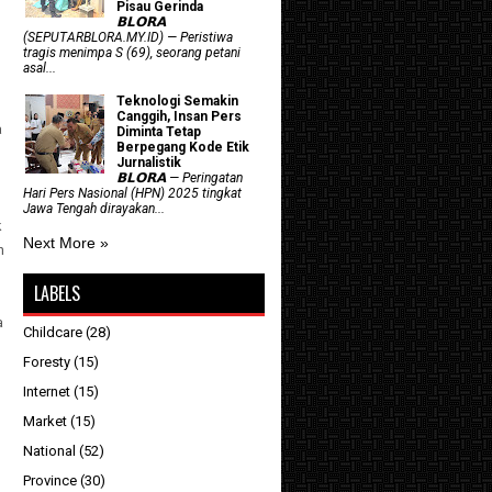
Pisau Gerinda
𝗕𝗟𝗢𝗥𝗔
(SEPUTARBLORA.MY.ID) — Peristiwa
tragis menimpa S (69), seorang petani
asal...
Teknologi Semakin
Canggih, Insan Pers
a
Diminta Tetap
Berpegang Kode Etik
Jurnalistik
𝗕𝗟𝗢𝗥𝗔 — Peringatan
Hari Pers Nasional (HPN) 2025 tingkat
Jawa Tengah dirayakan...
k
Next More »
n
LABELS
a
Childcare
(28)
Foresty
(15)
Internet
(15)
Market
(15)
National
(52)
Province
(30)