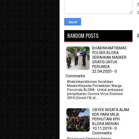
RANDOM POSTS
BHABINKAMTIBMAS
POLSEK BLORA
SERAHKAN MASKER
GRATIS UNTUK
PERUMDA
22.04.2020 - 0
Comments
Bhabinkamtibmas Serahkan
MaskerKepada Perwakilan Warga
Perumda BLORA - Untuk antisipasi
penyebaran Corona Virus Disease
2019 (Covid-19) di…
OBYEK WISATA ALAM
KDR PARK MILIK
PERHUTANI KPH
BLORA MERIAH
10.11.2019 - 0
Comments
Panggung Gembira Dalam