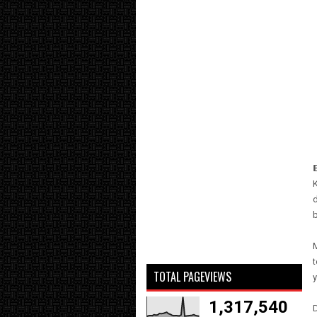
d
b
M
t
TOTAL PAGEVIEWS
1,317,540