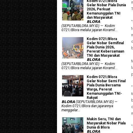
Kodim 0721/Blora
Gelar Nobar Piala Dunia
2026, Perkuat
Kemanunggalan TNI
dan Masyarakat
𝗕𝗟𝗢𝗥𝗔
(SEPUTARBLORA.MY.ID) — Kodim
t
0721/Blora melalui jajaran Koramil...
Kodim 0721/Blora
d
Gelar Nobar Semifinal
Piala Dunia 2026,
b
Pererat Kebersamaan
TNI dan Masyarakat
𝗕𝗟𝗢𝗥𝗔
(SEPUTARBLORA.MY.ID) — Kodim
0721/Blora melalui jajaran Koramil...
p
Kodim 0721/Blora
Gelar Nobar Semi Final
Piala Dunia Bersama
Warga, Pererat
t
Kemanunggalan TNI-
Rakyat
b
𝗕𝗟𝗢𝗥𝗔 (SEPUTARBLORA.MY.ID) —
Kodim 0721/Blora dan jajarannya
d
menggelar...
Makin Seru, TNI dan
Masyarakat Nobar Piala
"
Dunia di Blora
𝗕𝗟𝗢𝗥𝗔
A