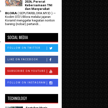
2026, Pererat
Kebersamaan TNI
dan Masyarakat
a
𝗕𝗟𝗢𝗥𝗔 ( SEPUTARBLORA.MY.ID ) —
Kodim 0721/Blora melalui jajaran
Koramil menggelar kegiatan nonton
bareng (nobar) pertandi...
SOCIAL MEDIA
"
FOLLOW ON TWITTER
LIKE ON FACEBOOK
SUBSCRIBE ON YOUTUBE
FOLLOW ON INSTAGRAM
TECHNOLOGY
Sentuhan Magis