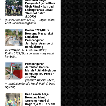
Penyuluh Agama Blora:
Ubah Ritual Nikah Jadi
Ladang Pahala Lewat
'Gembol Catin'
n
𝗕𝗟𝗢𝗥𝗔
.
(SEPUTARBLORA.MY.ID) — Bupati Blora,
Arief Rohman menghadiri...
Kodim 0721/Blora
Bersama Masyarakat
Lanjutkan
Pembangunan
Jembatan Aramco di
Randublatung
𝗕𝗟𝗢𝗥𝗔 (SEPUTARBLORA.MY.ID) —
Kodim 0721/Blora bersama masyarakat
kembali...
Pembangunan
Jembatan Garuda
Merah Putih di Nglebur
Rampung 100 Persen
𝗕𝗟𝗢𝗥𝗔
(SEPUTARBLORA.MY.ID)
— Jembatan Garuda Merah Putih di Desa
Nglebur,...
Kecelakaan Kerja
Berujung Maut,
Seorang Petani di
Bogorejo MD Terkena