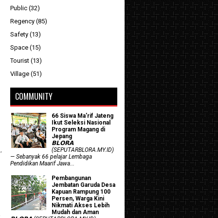
Public
(32)
Regency
(85)
Safety
(13)
Space
(15)
Tourist
(13)
Village
(51)
COMMUNITY
66 Siswa Ma’rif Jateng
Ikut Seleksi Nasional
Program Magang di
Jepang
𝗕𝗟𝗢𝗥𝗔
,
(SEPUTARBLORA.MY.ID)
— Sebanyak 66 pelajar Lembaga
Pendidikan Maarif Jawa...
Pembangunan
Jembatan Garuda Desa
Kapuan Rampung 100
Persen, Warga Kini
Nikmati Akses Lebih
Mudah dan Aman
.