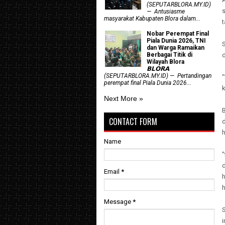
(SEPUTARBLORA.MY.ID)
— Antusiasme
masyarakat Kabupaten Blora dalam...
Nobar Perempat Final
Piala Dunia 2026, TNI
S
dan Warga Ramaikan
Berbagai Titik di
Wilayah Blora
𝗕𝗟𝗢𝗥𝗔
(SEPUTARBLORA.MY.ID) — Pertandingan
perempat final Piala Dunia 2026...
k
Next More »
CONTACT FORM
h
Name
"
Email
*
h
Message
*
S