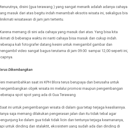
Menurutnya, disini (gua terawang ) yang sangat menarik adalah adanya cahaya
ang masuk dari atas begitu indah menambah eksotis wisata ini, sekaligus bis
inikmati wisatawan di jam jam tertentu.
Karena memang di sini ada cahaya yang masuk dari atas. Yang bisa kita
ikmati di beberapa waktu ini nanti cahaya bisa masuk dan cukup indah.
Beberapa kali fotografer datang kesini untuk mengambil gambar dan
engambil video sangat bagus terutama di jam 09.00 sampai 12,00 seperti ini,
ucapnya.
Terus Dikembangkan
Yeni menambahkan saat ini KPH Blora terus berupaya dan berusaha untuk
mengembangkan objek wisata ini melalui promosi maupun pengembangan
beberapa spot spot yang ada di Gua Terawang
Saat ini untuk pengembangan wisata di dalam gua tetap terjaga keasliannya.
anya saja memang dilakukan pengerasan jalan dan itu tidak tebal agar
engunjung ke dalam gua tidak tidak licin dan tentunya terjaga keamananya,
api untuk dinding dan stalaktit, ekosistem yang sudah ada dan dinding di