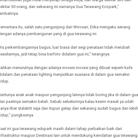
sekitar 30 orang, dan sekarang ini namanya Gua Terawang Ecopark,"
tambahnya.
ementara itu, salah satu pengunjung dari Wirosari, Erika mengaku senang
dengan adanya pembangunan yang di gua terawang ini.
"Ya perkembangannya bagus, luar biasa dari segi penataan tidak merubah
easliannya, jadi tetap bisa berfoto didalam gua ini," terangnya.
Bahkan menurutnya dengan adanya inovasi inovasi yang dibuat seperti kafe
didalam dan penataan lighting menjadikan suasana di dalam gua semakin
idup.
tentunya anak anak maupun pengunjung lainnya tidak boring jika di dalam gua
dan pastinya semakin betah. Sebab sebelumnya kalau kesini masuk ya udah
anya lihat stalaktit saja dan itupun gelap dan sekarang sudah bagus dan lebih
hidup," pungkasnya.
aat ini gua terawang edupark masih dalam tahap perbaikan baik dari
infrastruktur maupun Destinasi lain untuk mendukung keindahan gua terawang