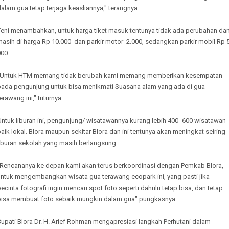
alam gua tetap terjaga keasliannya," terangnya.
Yeni menambahkan, untuk harga tiket masuk tentunya tidak ada perubahan da
asih di harga Rp 10.000 dan parkir motor 2.000, sedangkan parkir mobil Rp 5
00.
"Untuk HTM memang tidak berubah kami memang memberikan kesempatan
pada pengunjung untuk bisa menikmati Suasana alam yang ada di gua
erawang ini," tuturnya.
ntuk liburan ini, pengunjung/ wisatawannya kurang lebih 400- 600 wisatawan
aik lokal. Blora maupun sekitar Blora dan ini tentunya akan meningkat seiring
liburan sekolah yang masih berlangsung.
"Rencananya ke depan kami akan terus berkoordinasi dengan Pemkab Blora,
untuk mengembangkan wisata gua terawang ecopark ini, yang pasti jika
ecinta fotografi ingin mencari spot foto seperti dahulu tetap bisa, dan tetap
bisa membuat foto sebaik mungkin dalam gua" pungkasnya.
upati Blora Dr. H. Arief Rohman mengapresiasi langkah Perhutani dalam