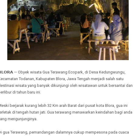
𝗕𝗟𝗢𝗥𝗔 — Obyek wisata Gua Terawang Ecopark, di Desa Kedungwungu,
Kecamatan Todanan, Kabupaten Blora, Jawa Tengah menjadi salah satu
estinasi wisata yang banyak dikunjungi oleh wisatawan untuk bersantai dan
erlibur di tahun baru ini.
eski berjarak kurang lebih 32 Km arah Barat dari pusat kota Blora, gua ini
erletak di tengah hutan jati. Gua terawang menawarkan keindahan bagi anda
yang mengunjunginya.
Di gua Terawang, pemandangan dalamnya cukup mempesona pada cuaca