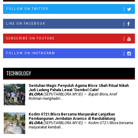
FOLLOW ON TWITTER
LIKE ON FACEBOOK
SUBSCRIBE ON YOUTUBE
FOLLOW ON INSTAGRAM
TECHNOLOGY
Sentuhan Magis Penyuluh Agama Blora: Ubah Ritual Nikah
Jadi Ladang Pahala Lewat 'Gembol Catin'
𝗕𝗟𝗢𝗥𝗔 (SEPUTARBLORA.MY.ID) — Bupati Blora, Arief
Rohman menghadiri...
Kodim 0721/Blora Bersama Masyarakat Lanjutkan
Pembangunan Jembatan Aramco di Randublatung
𝗕𝗟𝗢𝗥𝗔 (SEPUTARBLORA.MY.ID) — Kodim 0721/Blora bersama
masyarakat kembali...