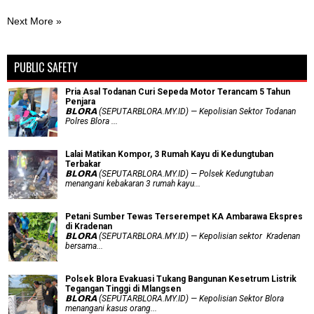
Next More »
PUBLIC SAFETY
Pria Asal Todanan Curi Sepeda Motor Terancam 5 Tahun
Penjara
𝗕𝗟𝗢𝗥𝗔 (SEPUTARBLORA.MY.ID) — Kepolisian Sektor Todanan
Polres Blora ...
Lalai Matikan Kompor, 3 Rumah Kayu di Kedungtuban
Terbakar
𝗕𝗟𝗢𝗥𝗔 (SEPUTARBLORA.MY.ID) — Polsek Kedungtuban
menangani kebakaran 3 rumah kayu...
Petani Sumber Tewas Terserempet KA Ambarawa Ekspres
di Kradenan
𝗕𝗟𝗢𝗥𝗔 (SEPUTARBLORA.MY.ID) — Kepolisian sektor Kradenan
bersama...
Polsek Blora Evakuasi Tukang Bangunan Kesetrum Listrik
Tegangan Tinggi di Mlangsen
𝗕𝗟𝗢𝗥𝗔 (SEPUTARBLORA.MY.ID) — Kepolisian Sektor Blora
menangani kasus orang...