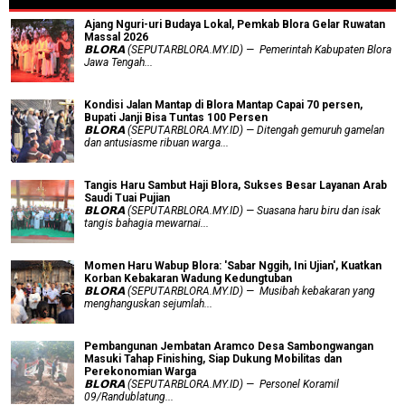
Ajang Nguri-uri Budaya Lokal, Pemkab Blora Gelar Ruwatan
Massal 2026
𝗕𝗟𝗢𝗥𝗔 (SEPUTARBLORA.MY.ID) — Pemerintah Kabupaten Blora
Jawa Tengah...
Kondisi Jalan Mantap di Blora Mantap Capai 70 persen,
Bupati Janji Bisa Tuntas 100 Persen
𝗕𝗟𝗢𝗥𝗔 (SEPUTARBLORA.MY.ID) — Ditengah gemuruh gamelan
dan antusiasme ribuan warga...
Tangis Haru Sambut Haji Blora, Sukses Besar Layanan Arab
Saudi Tuai Pujian
𝗕𝗟𝗢𝗥𝗔 (SEPUTARBLORA.MY.ID) — Suasana haru biru dan isak
tangis bahagia mewarnai...
Momen Haru Wabup Blora: ​'Sabar Nggih, Ini Ujian', Kuatkan
Korban Kebakaran Wadung Kedungtuban
𝗕𝗟𝗢𝗥𝗔 (SEPUTARBLORA.MY.ID) — Musibah kebakaran yang
menghanguskan sejumlah...
Pembangunan Jembatan Aramco Desa Sambongwangan
Masuki Tahap Finishing, Siap Dukung Mobilitas dan
Perekonomian Warga
𝗕𝗟𝗢𝗥𝗔 (SEPUTARBLORA.MY.ID) — Personel Koramil
09/Randublatung...