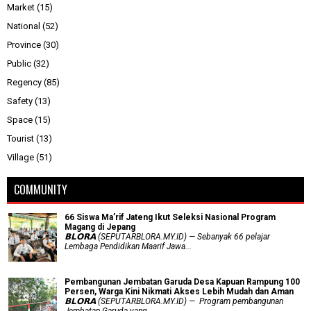
Market
(15)
National
(52)
Province
(30)
Public
(32)
Regency
(85)
Safety
(13)
Space
(15)
Tourist
(13)
Village
(51)
COMMUNITY
66 Siswa Ma’rif Jateng Ikut Seleksi Nasional Program
Magang di Jepang
𝗕𝗟𝗢𝗥𝗔 (SEPUTARBLORA.MY.ID) — Sebanyak 66 pelajar
Lembaga Pendidikan Maarif Jawa...
Pembangunan Jembatan Garuda Desa Kapuan Rampung 100
Persen, Warga Kini Nikmati Akses Lebih Mudah dan Aman
𝗕𝗟𝗢𝗥𝗔 (SEPUTARBLORA.MY.ID) — Program pembangunan
Jembatan Garuda yang...