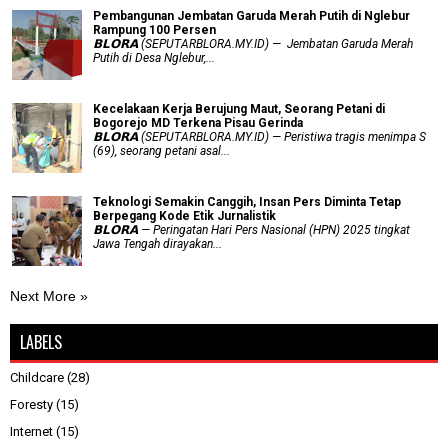
Pembangunan Jembatan Garuda Merah Putih di Nglebur
Rampung 100 Persen
𝗕𝗟𝗢𝗥𝗔 (SEPUTARBLORA.MY.ID) — Jembatan Garuda Merah
Putih di Desa Nglebur,...
Kecelakaan Kerja Berujung Maut, Seorang Petani di
Bogorejo MD Terkena Pisau Gerinda
𝗕𝗟𝗢𝗥𝗔 (SEPUTARBLORA.MY.ID) — Peristiwa tragis menimpa S
(69), seorang petani asal...
Teknologi Semakin Canggih, Insan Pers Diminta Tetap
Berpegang Kode Etik Jurnalistik
𝗕𝗟𝗢𝗥𝗔 — Peringatan Hari Pers Nasional (HPN) 2025 tingkat
Jawa Tengah dirayakan...
Next More »
LABELS
Childcare
(28)
Foresty
(15)
Internet
(15)