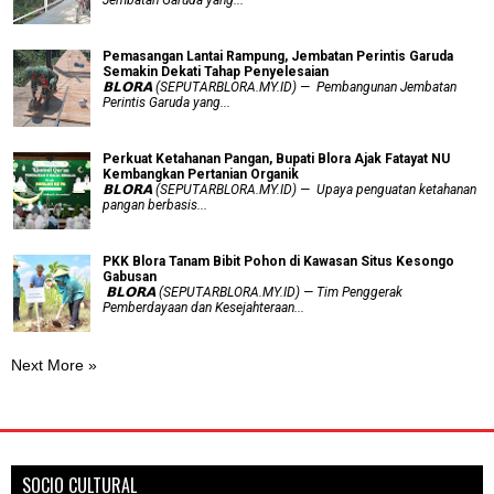
Pemasangan Lantai Rampung, Jembatan Perintis Garuda
Semakin Dekati Tahap Penyelesaian
𝗕𝗟𝗢𝗥𝗔 (SEPUTARBLORA.MY.ID) — Pembangunan Jembatan
Perintis Garuda yang...
​Perkuat Ketahanan Pangan, Bupati Blora Ajak Fatayat NU
Kembangkan Pertanian Organik
𝗕𝗟𝗢𝗥𝗔 (SEPUTARBLORA.MY.ID) — Upaya penguatan ketahanan
pangan berbasis...
PKK Blora Tanam Bibit Pohon di Kawasan Situs Kesongo
Gabusan
‎ 𝗕𝗟𝗢𝗥𝗔 (SEPUTARBLORA.MY.ID) — Tim Penggerak
Pemberdayaan dan Kesejahteraan...
Next More »
SOCIO CULTURAL