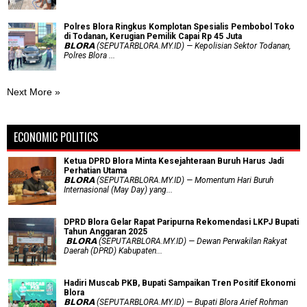
Polres Blora Ringkus Komplotan Spesialis Pembobol Toko
di Todanan, Kerugian Pemilik Capai Rp 45 Juta
𝗕𝗟𝗢𝗥𝗔 (SEPUTARBLORA.MY.ID) — Kepolisian Sektor Todanan,
Polres Blora ...
Next More »
ECONOMIC POLITICS
Ketua DPRD Blora Minta Kesejahteraan Buruh Harus Jadi
Perhatian Utama
​𝗕𝗟𝗢𝗥𝗔 (SEPUTARBLORA.MY.ID) — Momentum Hari Buruh
Internasional (May Day) yang...
DPRD Blora Gelar Rapat Paripurna Rekomendasi LKPJ Bupati
Tahun Anggaran 2025
‎ 𝗕𝗟𝗢𝗥𝗔 (SEPUTARBLORA.MY.ID) — Dewan Perwakilan Rakyat
Daerah (DPRD) Kabupaten...
Hadiri Muscab PKB, Bupati Sampaikan Tren Positif Ekonomi
Blora
𝗕𝗟𝗢𝗥𝗔 (SEPUTARBLORA.MY.ID) — Bupati Blora Arief Rohman