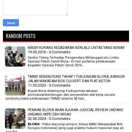
RANDOM POSTS
MASIH KURANG KESADARAN BERLALU LINTAS YANG BENAR
19.05.2016 - 0 Comments
Sanksi Tilang Terhadap Pengendara MelanggarLalu Lintas
Operasi Patuh Candi Blora,- Di hari pertama pelaksanaan
kegiatan Operasi Patuh Candi 2016…
TMMD SENGKUYUNG TAHAP I TUNJUNGAN BLORA, BANGUN
JALAN MAKADAM BOX CULVERT DAN PLAT BETON
11.05.2023 - 0 Comments
Bupati Blora didampingi Forkopimda lakukan
pemukulankentongan dan penyerahan alat kerja secara
simbolis,maka pelaksanaan TMMD selama 30 hari…
PEMKAB BLORA AKAN AJUKAN JUDICIAL REVIEW UNDANG
UNDANG HKPD DBH MIGAS
02.06.2024 - 0 Comments
𝗕𝗟𝗢𝗥𝗔 - Patut diacungi jempol, Ketua MAKI (Masyarakat Anti
Korupsi Indonesia) yang juga praktisi hukum nasional siap all
out dan…