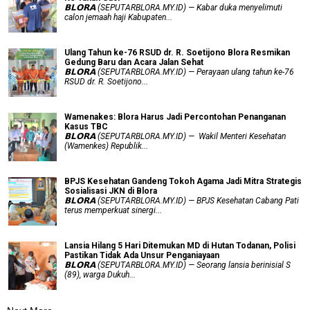
𝗕𝗟𝗢𝗥𝗔 (SEPUTARBLORA.MY.ID) — Kabar duka menyelimuti
calon jemaah haji Kabupaten...
Ulang Tahun ke-76 RSUD dr. R. Soetijono Blora Resmikan
Gedung Baru dan Acara Jalan Sehat
𝗕𝗟𝗢𝗥𝗔 (SEPUTARBLORA.MY.ID) — Perayaan ulang tahun ke-76
RSUD dr. R. Soetijono...
Wamenakes: Blora Harus Jadi Percontohan Penanganan
Kasus TBC
𝗕𝗟𝗢𝗥𝗔 (SEPUTARBLORA.MY.ID) — Wakil Menteri Kesehatan
(Wamenkes) Republik...
BPJS Kesehatan Gandeng Tokoh Agama Jadi Mitra Strategis
Sosialisasi JKN di Blora
𝗕𝗟𝗢𝗥𝗔 (SEPUTARBLORA.MY.ID) — BPJS Kesehatan Cabang Pati
terus memperkuat sinergi...
Lansia Hilang 5 Hari Ditemukan MD di Hutan Todanan, Polisi
Pastikan Tidak Ada Unsur Penganiayaan
𝗕𝗟𝗢𝗥𝗔 (SEPUTARBLORA.MY.ID) — Seorang lansia berinisial S
(89), warga Dukuh...