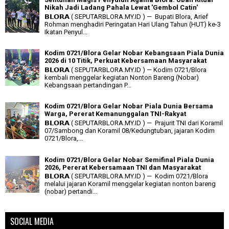
Nikah Jadi Ladang Pahala Lewat 'Gembol Catin'
𝗕𝗟𝗢𝗥𝗔 ( SEPUTARBLORA.MY.ID ) — Bupati Blora, Arief
Rohman menghadiri Peringatan Hari Ulang Tahun (HUT) ke-3
Ikatan Penyul...
Kodim 0721/Blora Gelar Nobar Kebangsaan Piala Dunia
2026 di 10 Titik, Perkuat Kebersamaan Masyarakat
𝗕𝗟𝗢𝗥𝗔 ( SEPUTARBLORA.MY.ID ) — Kodim 0721/Blora
kembali menggelar kegiatan Nonton Bareng (Nobar)
Kebangsaan pertandingan P...
Kodim 0721/Blora Gelar Nobar Piala Dunia Bersama
Warga, Pererat Kemanunggalan TNI-Rakyat
𝗕𝗟𝗢𝗥𝗔 ( SEPUTARBLORA.MY.ID ) — Prajurit TNI dari Koramil
07/Sambong dan Koramil 08/Kedungtuban, jajaran Kodim
0721/Blora,...
Kodim 0721/Blora Gelar Nobar Semifinal Piala Dunia
2026, Pererat Kebersamaan TNI dan Masyarakat
𝗕𝗟𝗢𝗥𝗔 ( SEPUTARBLORA.MY.ID ) — Kodim 0721/Blora
melalui jajaran Koramil menggelar kegiatan nonton bareng
(nobar) pertandi...
SOCIAL MEDIA